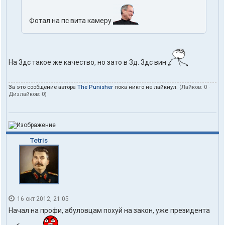
Фотал на пс вита камеру
На 3дс такое же качество, но зато в 3д. 3дс вин
За это сообщение автора
The Punisher
пока никто не лайкнул.
(Лайков:
0
·
Дизлайков:
0
)
Tetris
16 окт 2012, 21:05
Начал на профи, абуловцам похуй на закон, уже президента