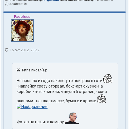
Дизлайков:
0
)
Faceless
16 окт 2012, 20:52
Tetris писал(а):
Не прошло и года наконец-то поиграю в готи
, наклейку сразу оторвал, бокс-арт охуенен, а
коробочка-то хлипкая, мануал 5 страниц - сони
экономит на пластмассе, бумаге и краске
Фотал на пс вита камеру