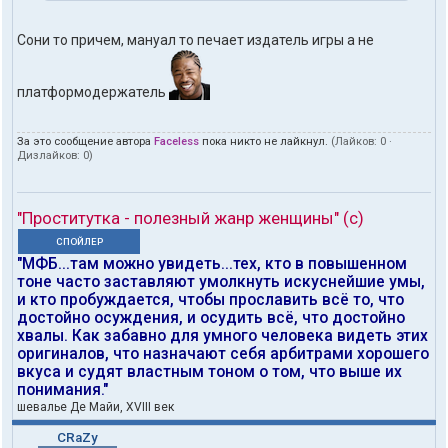
Сони то причем, мануал то печает издатель игры а не
платформодержатель
За это сообщение автора
Faceless
пока никто не лайкнул.
(Лайков:
0
·
Дизлайков:
0
)
"Проститутка - полезный жанр женщины" (с)
СПОЙЛЕР
"МФБ...там можно увидеть...тех, кто в повышенном
тоне часто заставляют умолкнуть искуснейшие умы,
и кто пробуждается, чтобы прославить всё то, что
достойно осуждения, и осудить всё, что достойно
хвалы. Как забавно для умного человека видеть этих
оригиналов, что назначают себя арбитрами хорошего
вкуса и судят властным тоном о том, что выше их
понимания."
шевалье Де Майи, XVIII век
CRaZy