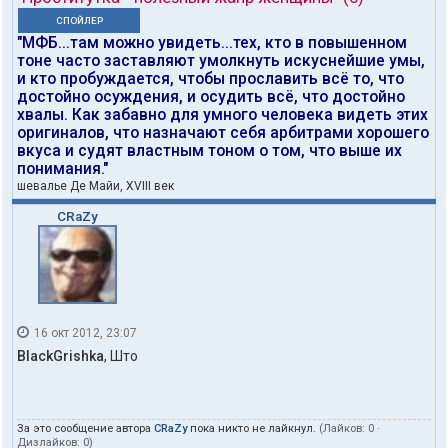
СПОЙЛЕР
"МФБ...там можно увидеть...тех, кто в повышенном
тоне часто заставляют умолкнуть искуснейшие умы,
и кто пробуждается, чтобы прославить всё то, что
достойно осуждения, и осудить всё, что достойно
хвалы. Как забавно для умного человека видеть этих
оригиналов, что назначают себя арбитрами хорошего
вкуса и судят властным тоном о том, что выше их
понимания."
шевалье Де Майи, XVIII век
CRaZy
16 окт 2012, 23:07
BlackGrishka
, Што
За это сообщение автора
CRaZy
пока никто не лайкнул.
(Лайков:
0
·
Дизлайков:
0
)