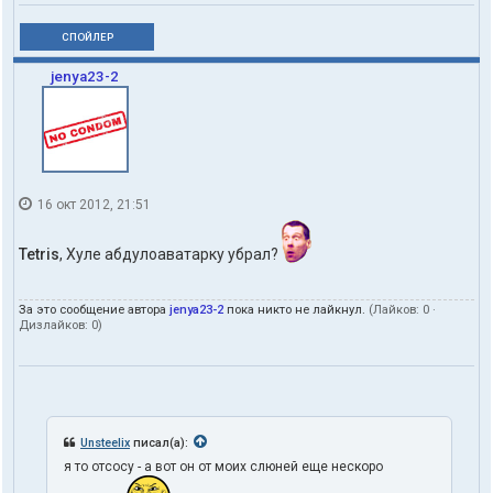
СПОЙЛЕР
jenya23-2
16 окт 2012, 21:51
Tetris
, Хуле абдулоаватарку убрал?
За это сообщение автора
jenya23-2
пока никто не лайкнул.
(Лайков:
0
·
Дизлайков:
0
)
Unsteelix
писал(а):
я то отсосу - а вот он от моих слюней еще нескоро