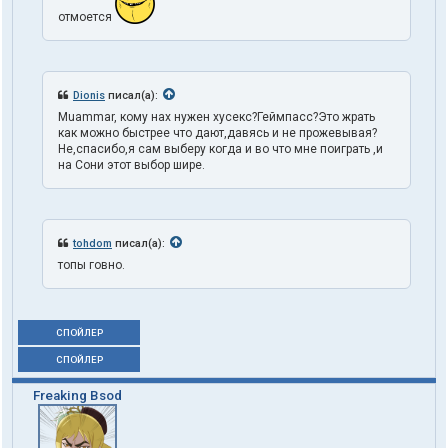
отмоется
Dionis
писал(а):
Muammar, кому нах нужен хусекс?Геймпасс?Это жрать
как можно быстрее что дают,давясь и не прожевывая?
Не,спасибо,я сам выберу когда и во что мне поиграть ,и
на Сони этот выбор шире.
tohdom
писал(а):
топы говно.
СПОЙЛЕР
СПОЙЛЕР
Freaking Bsod