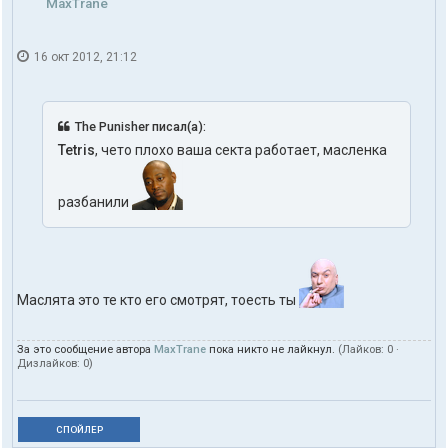
MaxTrane
16 окт 2012, 21:12
The Punisher писал(а):
Tetris
, чето плохо ваша секта работает, масленка
разбанили
Маслята это те кто его смотрят, тоесть ты
За это сообщение автора
MaxTrane
пока никто не лайкнул.
(Лайков:
0
·
Дизлайков:
0
)
СПОЙЛЕР