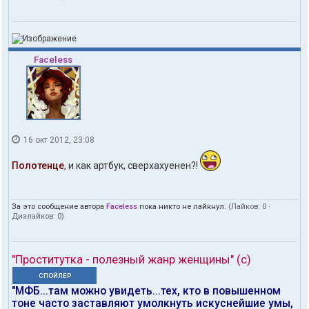
Faceless
16 окт 2012, 23:08
Полотенце
, и как артбук, сверхахуенен?!
За это сообщение автора
Faceless
пока никто не лайкнул.
(Лайков:
0
·
Дизлайков:
0
)
"Проститутка - полезный жанр женщины" (с)
СПОЙЛЕР
"МФБ...там можно увидеть...тех, кто в повышенном
тоне часто заставляют умолкнуть искуснейшие умы,