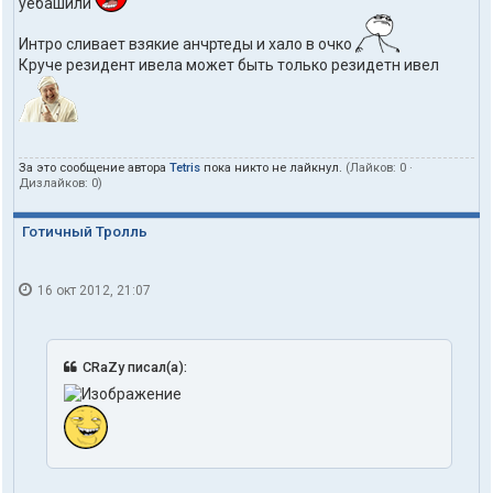
уебашили
Интро сливает взякие анчртеды и хало в очко
Круче резидент ивела может быть только резидетн ивел
За это сообщение автора
Tetris
пока никто не лайкнул.
(Лайков:
0
·
Дизлайков:
0
)
Готичный Тролль
16 окт 2012, 21:07
CRaZy писал(а):