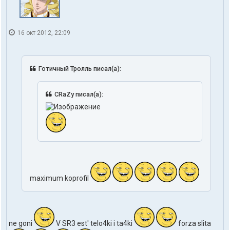
16 окт 2012, 22:09
Готичный Тролль писал(а):
CRaZy писал(а):
maximum koprofil
ne goni
V SR3 est' telo4ki i ta4ki
forza slita