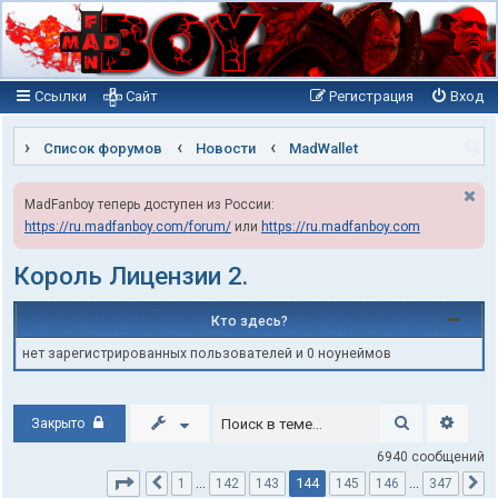
Ссылки
Сайт
Регистрация
Вход
П
Список форумов
Новости
MadWallet
о
MadFanboy теперь доступен из России:
и
https://ru.madfanboy.com/forum/
или
https://ru.madfanboy.com
с
к
Король Лицензии 2.
Кто здесь?
нет зарегистрированных пользователей и 0 ноунеймов
Поиск
Расши
Закрыто
6940 сообщений
Страница
144
из
347
144
1
…
142
143
145
146
…
347
Пред.
С