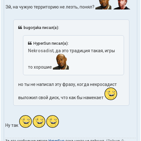
Эй, на чужую территорию не лезть, понял?
bugorjaka писал(а):
HyperSun писал(а):
Nekrosadist
, да это традиция такая, игры
то хорошие
но ты не написал эту фразу, когда некросадист
выложил свой диск, что как бы намекает
Ну так
За это сообщение автора
HyperSun
пока никто не лайкнул.
(Лайков:
0
·