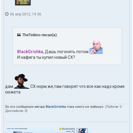
06 апр 2012, 19:36
TheTinkino писал(а):
BlackGrishka
, Дашь погонять потом
И нафига ты купил новый СХ?
дам
СХ норм же,там говорят что все как надо кроме
сюжета
За это сообщение автора
BlackGrishka
пока никто не лайкнул.
(Лайков:
0
·
Дизлайков:
0
)