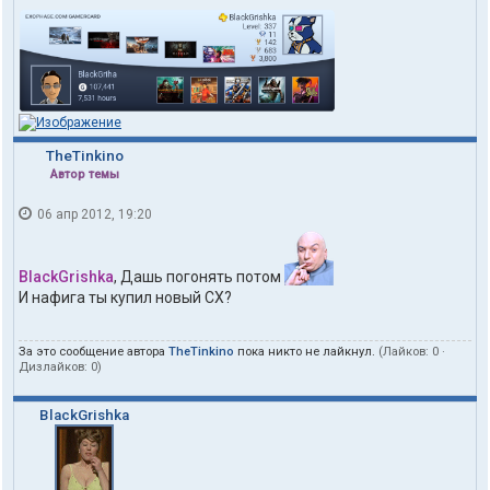
TheTinkino
Автор темы
06 апр 2012, 19:20
BlackGrishka
, Дашь погонять потом
И нафига ты купил новый СХ?
За это сообщение автора
TheTinkino
пока никто не лайкнул.
(Лайков:
0
·
Дизлайков:
0
)
BlackGrishka