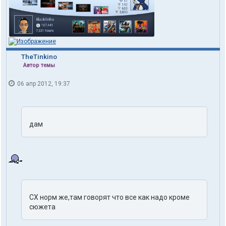
TheTinkino
Автор темы
06 апр 2012, 19:37
дам
СХ норм же,там говорят что все как надо кроме
сюжета