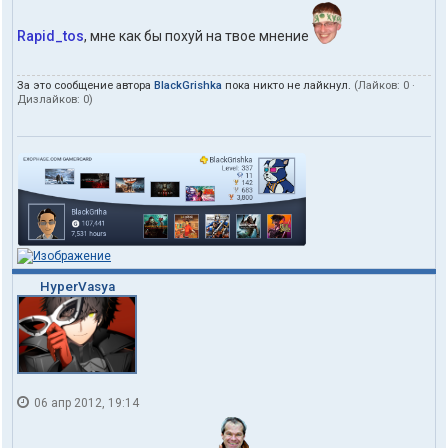
Rapid_tos
, мне как бы похуй на твое мнение
За это сообщение автора
BlackGrishka
пока никто не лайкнул.
(Лайков:
0
·
Дизлайков:
0
)
HyperVasya
06 апр 2012, 19:14