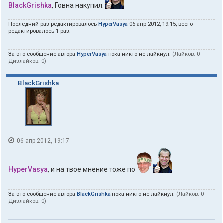
BlackGrishka
, Говна накупил.
Последний раз редактировалось
HyperVasya
06 апр 2012, 19:15, всего
редактировалось 1 раз.
За это сообщение автора
HyperVasya
пока никто не лайкнул.
(Лайков:
0
·
Дизлайков:
0
)
BlackGrishka
06 апр 2012, 19:17
HyperVasya
, и на твое мнение тоже по
За это сообщение автора
BlackGrishka
пока никто не лайкнул.
(Лайков:
0
·
Дизлайков:
0
)