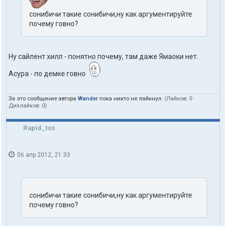
сонибичи такие сонибичи,ну как аргументируйте
почему говно?
Ну сайлент хилл - понятно почему, там даже Ямаоки нет.
Асура - по демке говно
За это сообщение автора
Wander
пока никто не лайкнул.
(Лайков:
0
·
Дизлайков:
0
)
Rapid_tos
06 апр 2012, 21:33
сонибичи такие сонибичи,ну как аргументируйте
почему говно?