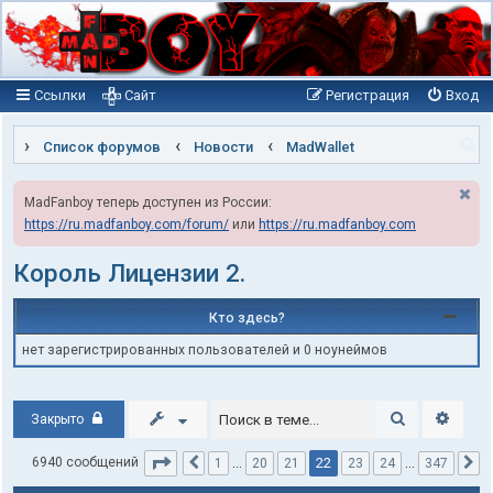
Ссылки
Сайт
Регистрация
Вход
П
Список форумов
Новости
MadWallet
о
MadFanboy теперь доступен из России:
и
https://ru.madfanboy.com/forum/
или
https://ru.madfanboy.com
с
к
Король Лицензии 2.
Кто здесь?
нет зарегистрированных пользователей и 0 ноунеймов
Поиск
Расши
Закрыто
Страница
22
из
347
22
6940 сообщений
1
…
20
21
23
24
…
347
Пред.
С