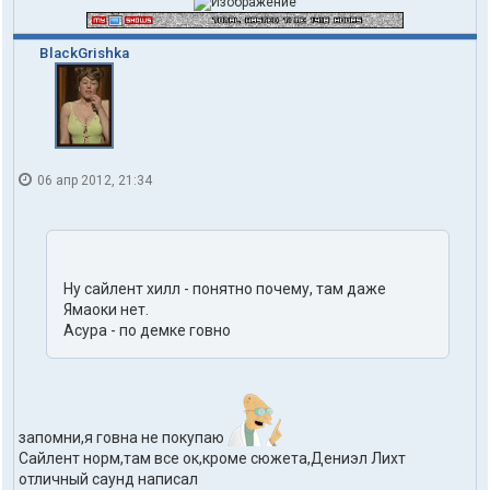
BlackGrishka
06 апр 2012, 21:34
Ну сайлент хилл - понятно почему, там даже
Ямаоки нет.
Асура - по демке говно
запомни,я говна не покупаю
Сайлент норм,там все ок,кроме сюжета,Дениэл Лихт
отличный саунд написал