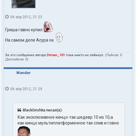
06 апр 2012, 21:23
Гриша гавно купил
На самом деле Асура ок
За это сообщение автора
Diman_101
пока никто не лайкнул.
(Лайков:
0
·
Дизлайков:
0
)
Wander
06 апр 2012, 21:29
BlackGrishka писал(а):
Как эксклюзивное кинцо-так шедевр 10 из 10,а
как кинцо мультиплатформенное так слив и говно