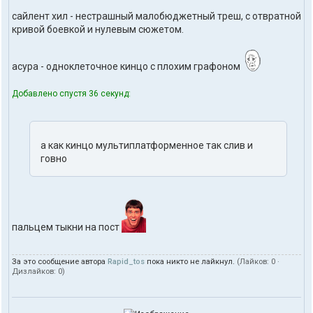
сайлент хил - нестрашный малобюджетный треш, с отвратной
кривой боевкой и нулевым сюжетом.
асура - одноклеточное кинцо с плохим графоном
Добавлено спустя 36 секунд:
а как кинцо мультиплатформенное так слив и
говно
пальцем тыкни на пост
За это сообщение автора
Rapid_tos
пока никто не лайкнул.
(Лайков:
0
·
Дизлайков:
0
)