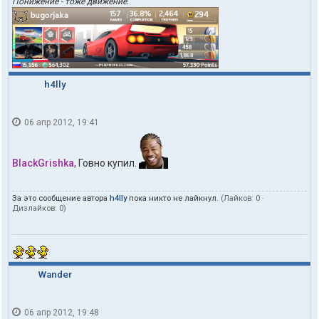
Понижение - тоже движение.
h4lly
06 апр 2012, 19:41
BlackGrishka
, Говно купил.
За это сообщение автора
h4lly
пока никто не лайкнул.
(Лайков:
0
·
Дизлайков:
0
)
Wander
06 апр 2012, 19:48