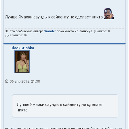
Лучше Ямаоки саунды к сайленту не сделает никто
За это сообщение автора
Wander
пока никто не лайкнул.
(Лайков:
0
·
Дизлайков:
0
)
BlackGrishka
06 апр 2012, 21:38
Лучше Ямаоки саунды к сайленту не сделает
никто
опять же ты не играл,а народ между тем требуют чтобы игру