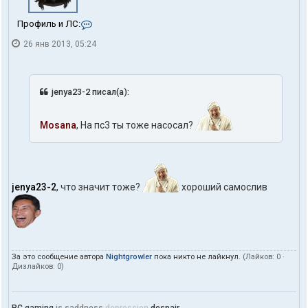
К
Профиль и ЛС:
о
26 янв 2013, 05:24
н
т
а
к
т
jenya23-2 писал(а):
ы
п
о
Mosana
, На пс3 ты тоже насосал?
л
ь
з
о
в
jenya23-2
, что значит тоже?
хороший самослив
а
т
е
л
я
N
i
За это сообщение автора
Nightgrowler
пока никто не лайкнул.
(Лайков:
0
·
g
Дизлайков:
0
)
h
t
g