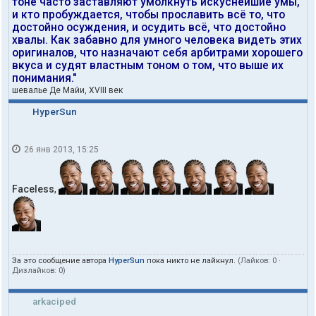
тоне часто заставляют умолкнуть искуснейшие умы,
и кто пробуждается, чтобы прославить всё то, что
достойно осуждения, и осудить всё, что достойно
хвалы. Как забавно для умного человека видеть этих
оригиналов, что назначают себя арбитрами хорошего
вкуса и судят властным тоном о том, что выше их
понимания."
шевалье Де Майи, XVIII век
HyperSun
26 янв 2013, 15:25
Faceless
,
За это сообщение автора
HyperSun
пока никто не лайкнул.
(Лайков:
0
·
Дизлайков:
0
)
arkaciped