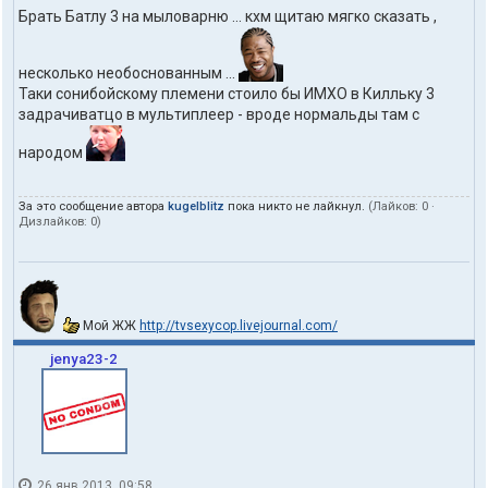
Брать Батлу 3 на мыловарню ... кхм щитаю мягко сказать ,
несколько необоснованным ...
Таки сонибойскому племени стоило бы ИМХО в Килльку 3
задрачиватцо в мультиплеер - вроде нормальды там с
народом
За это сообщение автора
kugelblitz
пока никто не лайкнул.
(Лайков:
0
·
Дизлайков:
0
)
Мой ЖЖ
http://tvsexycop.livejournal.com/
jenya23-2
26 янв 2013, 09:58