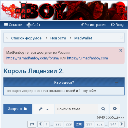
Ссылки
Сайт
Регистрация
Вход
П
Список форумов
Новости
MadWallet
о
MadFanboy теперь доступен из России:
и
https://ru.madfanboy.com/forum/
или
https://ru.madfanboy.com
с
к
Король Лицензии 2.
Кто здесь?
нет зарегистрированных пользователей и 1 ноунейм
Поиск
Расши
Закрыто
6940 сообщений
Страница
230
из
347
230
1
…
228
229
231
232
…
347
Пред.
С