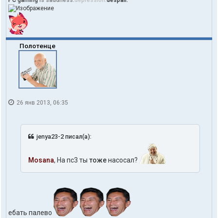
PC
gaming
is saddness.
depression.
despair.
r
o
w
l
e
r
Полотенце
26 янв 2013, 06:35
jenya23-2 писал(а):
Mosana
, На пс3 ты
тоже
насосал?
ебать палево