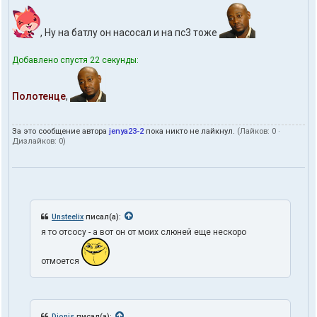
, Ну на батлу он насосал и на пс3 тоже
Добавлено спустя 22 секунды:
Полотенце
,
За это сообщение автора
jenya23-2
пока никто не лайкнул.
(Лайков:
0
·
Дизлайков:
0
)
Unsteelix
писал(а):
я то отсосу - а вот он от моих слюней еще нескоро
отмоется
Dionis
писал(а):