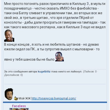
Мне просто погонять разок приспичило в Килльку 3 , в мульти
позадрачиватцо - честно сказать ИМХО без фанбойства -
таки она Батлу сливает в управлении там , во вторых все же
свой экз , в третьих щитаю , что зря отделили ПКрей от
консолоты - дабы дали просраться гамерам на гампадах - так
как такого массового респауна , как в Килльке 3 еще не видел
В конце концов , я хоть и не любитель шутанов - но думаю
ежели сидел за ПК , а ты супротив вышел с мыловарни - то
явно у тебя шансов бы не было
За это сообщение автора
kugelblitz
пока никто не лайкнул.
(Лайков:
0
·
Дизлайков:
0
)
Мой ЖЖ
http://tvsexycop.livejournal.com/
Faceless