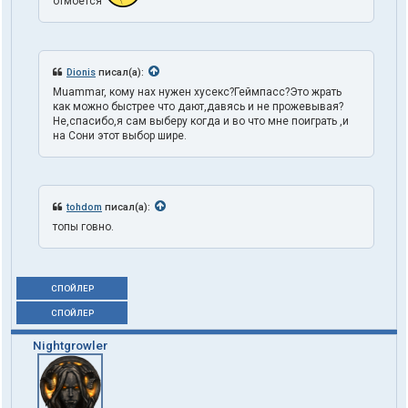
отмоется
Dionis
писал(а):
Muammar, кому нах нужен хусекс?Геймпасс?Это жрать
как можно быстрее что дают,давясь и не прожевывая?
Не,спасибо,я сам выберу когда и во что мне поиграть ,и
на Сони этот выбор шире.
tohdom
писал(а):
топы говно.
СПОЙЛЕР
СПОЙЛЕР
Nightgrowler