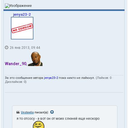
jenya23-2
26 янв 2013, 09:44
Wander_90
,
За это сообщение автора
jenya23-2
пока никто не лайкнул.
(Лайков:
0
·
Дизлайков:
0
)
Unsteelix
писал(а):
я то отсосу - а вот он от моих слюней еще нескоро