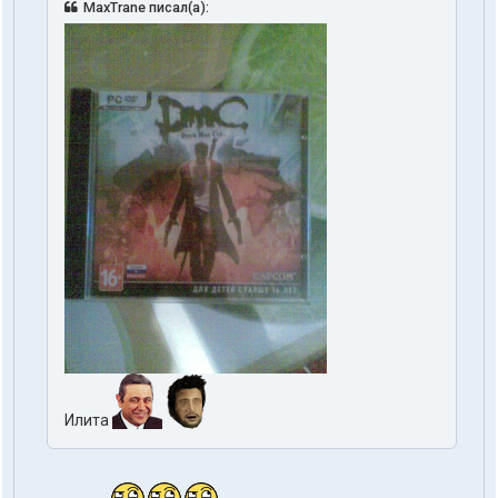
MaxTrane писал(а):
Илита