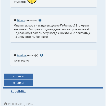
отмоется
Dionis
писал(а):
Muammar, кому нах нужен хусекс?Геймпасс?Это жрать
как можно быстрее что дают,давясь и не прожевывая?
Не,спасибо,я сам выберу когда и во что мне поиграть ,и
на Сони этот выбор шире.
tohdom
писал(а):
топы говно.
СПОЙЛЕР
СПОЙЛЕР
kugelblitz
26 янв 2013, 09:55