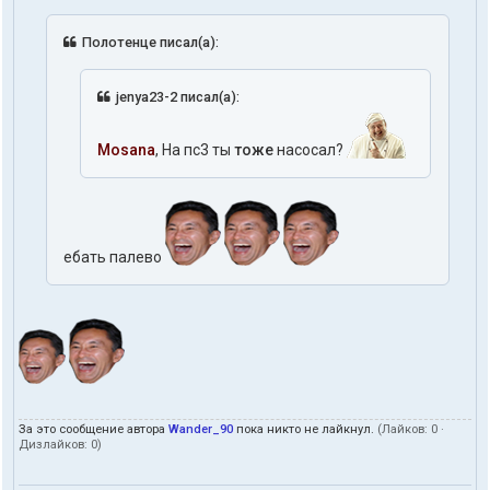
Полотенце писал(а):
jenya23-2 писал(а):
Mosana
, На пс3 ты
тоже
насосал?
ебать палево
За это сообщение автора
Wander_90
пока никто не лайкнул.
(Лайков:
0
·
Дизлайков:
0
)