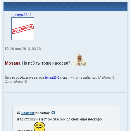
jenya23-2
26 янв 2013, 03:23
Mosana
, На пс3 ты тоже насосал?
За это сообщение автора
jenya23-2
пока никто не лайкнул.
(Лайков:
0
·
Дизлайков:
0
)
Unsteelix
писал(а):
я то отсосу - а вот он от моих слюней еще нескоро