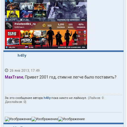
h4lly
26 янв 2013, 17:49
MaxTrane
, Привет 2001 год, стим не легче было поставить?
За это сообщение автора
h4lly
пока никто не лайкнул.
(Лайков:
0
·
Дизлайков:
0
)