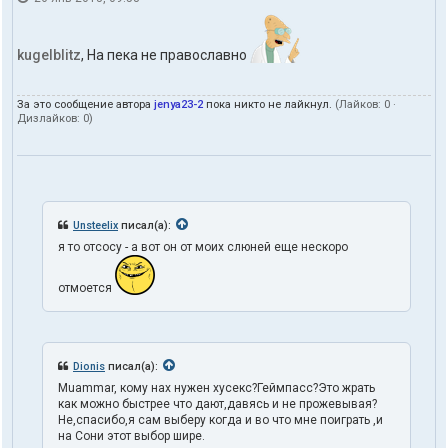
kugelblitz
, На пека не православно
За это сообщение автора
jenya23-2
пока никто не лайкнул.
(Лайков:
0
·
Дизлайков:
0
)
Unsteelix
писал(а):
я то отсосу - а вот он от моих слюней еще нескоро
отмоется
Dionis
писал(а):
Muammar, кому нах нужен хусекс?Геймпасс?Это жрать
как можно быстрее что дают,давясь и не прожевывая?
Не,спасибо,я сам выберу когда и во что мне поиграть ,и
на Сони этот выбор шире.