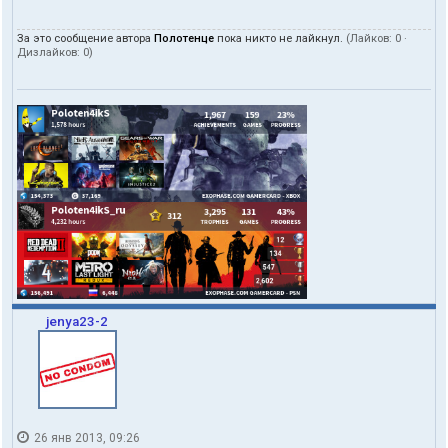
За это сообщение автора
Полотенце
пока никто не лайкнул.
(Лайков:
0
·
Дизлайков:
0
)
jenya23-2
26 янв 2013, 09:26