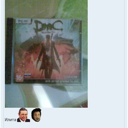
Илита