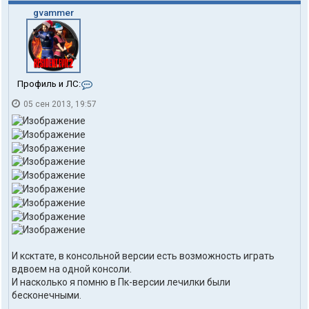
gvammer
К
Профиль и ЛС:
о
05 сен 2013, 19:57
н
т
а
к
т
ы
п
о
л
ь
з
о
в
а
И ксктате, в консольной версии есть возможность играть
т
вдвоем на одной консоли.
е
л
И насколько я помню в Пк-версии лечилки были
я
бесконечными.
g