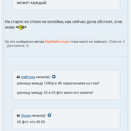
может каждый.
На старте он стоил не копейки, как сейчас дела обстоят, я не
знаю
За это сообщение автора
NightlyRevenger
пока никто не лайкнул.
(Лайков:
0
· Дизлайков:
0
)
truth1one
писал(а):
разница между 1080p и 4К неразлечима на глаз!
разницу между 30 и 60 фпс мало кто заметит
Dionis
писал(а):
60 фпс это 40-50