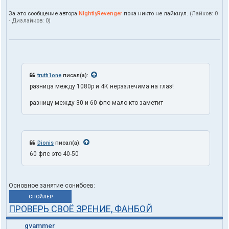
За это сообщение автора
NightlyRevenger
пока никто не лайкнул.
(Лайков:
0
· Дизлайков:
0
)
truth1one
писал(а):
разница между 1080p и 4К неразлечима на глаз!
разницу между 30 и 60 фпс мало кто заметит
Dionis
писал(а):
60 фпс это 40-50
Основное занятие сонибоев:
СПОЙЛЕР
ПРОВЕРЬ СВОЁ ЗРЕНИЕ, ФАНБОЙ
gvammer