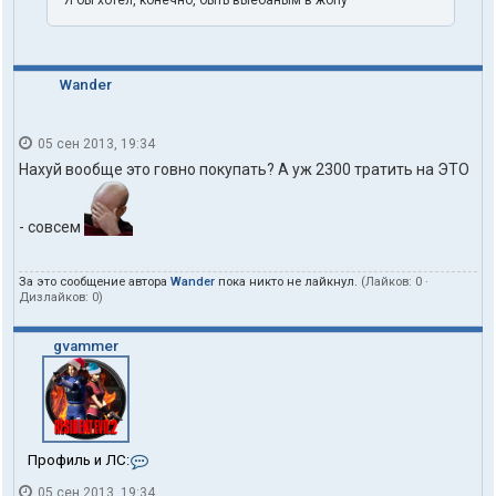
Wander
05 сен 2013, 19:34
Нахуй вообще это говно покупать? А уж 2300 тратить на ЭТО
- совсем
За это сообщение автора
Wander
пока никто не лайкнул.
(Лайков:
0
·
Дизлайков:
0
)
gvammer
К
Профиль и ЛС:
о
05 сен 2013, 19:34
н