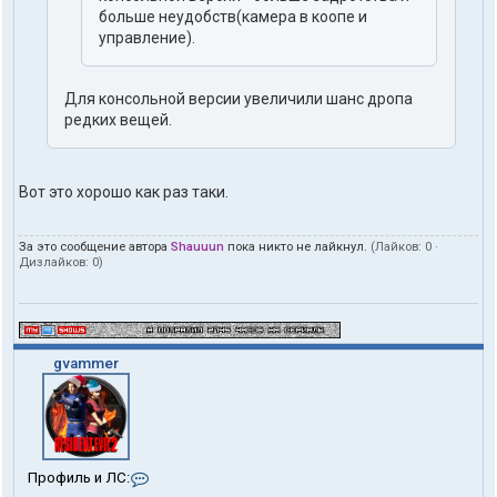
больше неудобств(камера в коопе и
управление).
Для консольной версии увеличили шанс дропа
редких вещей.
Вот это хорошо как раз таки.
За это сообщение автора
Shauuun
пока никто не лайкнул.
(Лайков:
0
·
Дизлайков:
0
)
gvammer
К
Профиль и ЛС:
о