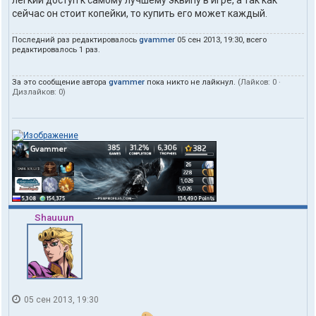
легкий доступ к самому лучшему эквипу в игре, а так как
m
сейчас он стоит копейки, то купить его может каждый.
m
e
Последний раз редактировалось
gvammer
05 сен 2013, 19:30, всего
r
редактировалось 1 раз.
За это сообщение автора
gvammer
пока никто не лайкнул.
(Лайков:
0
·
Дизлайков:
0
)
Shauuun
05 сен 2013, 19:30