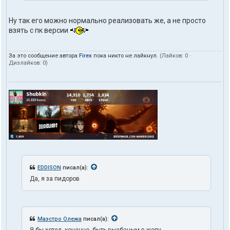
Ну так его можно нормально реализовать же, а не просто
взять с пк версии
За это сообщение автора
Firex
пока никто не лайкнул.
(Лайков:
0
·
Дизлайков:
0
)
EDDISON
писал(а):
Да, я за пидоров
Маэстро Олежа
писал(а):
Я бы хотел, конечно, быть выебаным в жопу