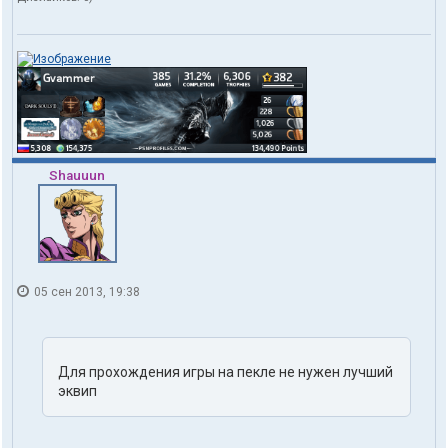
v
a
m
m
e
r
Shauuun
05 сен 2013, 19:38
Для прохождения игры на пекле не нужен лучший
эквип