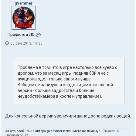
gvammer
К
Профиль и ЛС:
о
05 сен 2013, 19:36
н
т
а
к
т
Проблема в том, что в игре настолько все хуево с
ы
п
дропом, что за месяц игры, подняв 60й я не с
о
аукциона одел только сапоги лучше
л
Вобщем не завидую я владельцам консольной
ь
версии - больше задротства и больше
з
неудобств(камера в коопе и управление).
о
в
а
т
Для консольной версии увеличили шанс дропа редких вещей.
е
л
я
g
За это сообщение автора
gvammer
пока никто не лайкнул.
(Лайков:
0
·
Дизлайков:
0
)