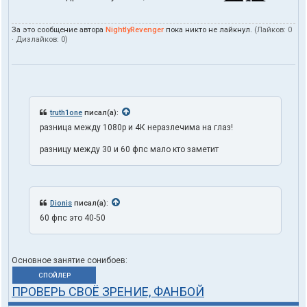
За это сообщение автора
NightlyRevenger
пока никто не лайкнул.
(Лайков:
0
· Дизлайков:
0
)
truth1one
писал(а):
разница между 1080p и 4К неразлечима на глаз!
разницу между 30 и 60 фпс мало кто заметит
Dionis
писал(а):
60 фпс это 40-50
Основное занятие сонибоев:
СПОЙЛЕР
ПРОВЕРЬ СВОЁ ЗРЕНИЕ, ФАНБОЙ