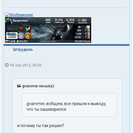
е
л
я
g
v
a
m
m
e
r
Штрудель
05 сен 2013, 20:05
gvammer писал(а):
gvammer, вобщем, все пришли к выводу,
что ты зашкварился
и почему ты так решил?