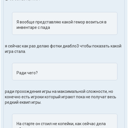
т
а
к
т
Я вообще представляю какой гемор возиться в
ы
п
инвентаре с пада
о
л
ь
з
я сейчас как раз делаю фотки диабло3 чтобы показать какой
о
игра стала.
в
а
т
е
Ради чего?
л
я
g
v
a
ради прохождения игры на максимальной сложности, но
m
конечно есть игроки который играют пока не получат весь
m
редкий еквип игры.
e
r
На старте он стоил не копейки, как сейчас дела