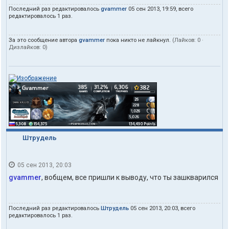
v
Последний раз редактировалось
gvammer
05 сен 2013, 19:59, всего
a
редактировалось 1 раз.
m
m
e
За это сообщение автора
gvammer
пока никто не лайкнул.
(Лайков:
0
·
r
Дизлайков:
0
)
Штрудель
05 сен 2013, 20:03
gvammer
, вобщем, все пришли к выводу, что ты зашкварился
Последний раз редактировалось
Штрудель
05 сен 2013, 20:03, всего
редактировалось 1 раз.