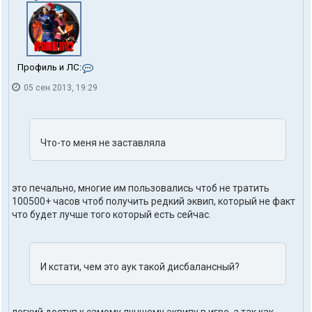
К
Профиль и ЛС:
о
05 сен 2013, 19:29
н
т
а
к
т
Что-то меня не заставляла
ы
п
о
л
это печально, многие им пользовались чтоб не тратить
ь
з
100500+ часов чтоб получить редкий эквип, который не факт
о
что будет лучше того который есть сейчас.
в
а
т
е
И кстати, чем это аук такой дисбалансный?
л
я
g
v
a