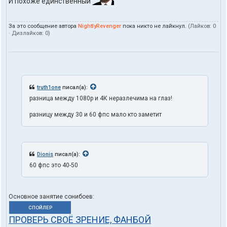
И похоже единственный
За это сообщение автора
NightlyRevenger
пока никто не лайкнул.
(Лайков:
0
· Дизлайков:
0
)
truth1one
писал(а):
разница между 1080p и 4К неразлечима на глаз!
разницу между 30 и 60 фпс мало кто заметит
Dionis
писал(а):
60 фпс это 40-50
Основное занятие сонибоев:
СПОЙЛЕР
ПРОВЕРЬ СВОЁ ЗРЕНИЕ, ФАНБОЙ