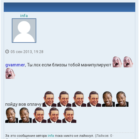
infa
05 сен 2013, 19:28
gvammer
, Ты лох если близзы тобой манипулируют
пойду вов оплачу
За это сообщение автора
infa
пока никто не лайкнул.
(Лайков:
0
·