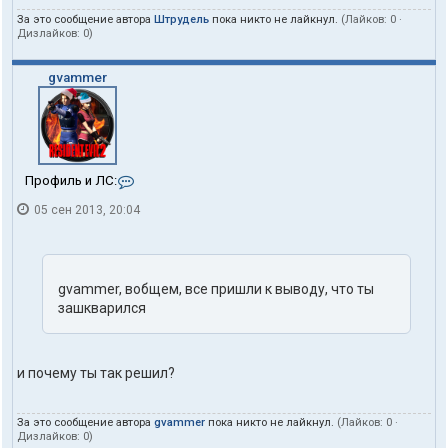
За это сообщение автора
Штрудель
пока никто не лайкнул.
(Лайков:
0
·
Дизлайков:
0
)
gvammer
К
Профиль и ЛС:
о
05 сен 2013, 20:04
н
т
а
к
т
gvammer, вобщем, все пришли к выводу, что ты
ы
п
зашкварился
о
л
ь
з
и почему ты так решил?
о
в
а
За это сообщение автора
gvammer
пока никто не лайкнул.
(Лайков:
0
·
т
Дизлайков:
0
)