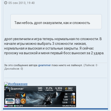
05 сен 2013, 19:40
н
т
а
к
т
Там небось дроп оказуалили, как и сложность
ы
п
о
л
дроп увеличили и игра теперь нормальная по сложности. В
ь
з
начале игры можно выбрать 3 сложности: низкая,
о
нормальная и высокая и остальные закрыты. Я сейчас
в
прохожу на высокой и меня первый босс выносил за 2 удара.
а
т
е
За это сообщение автора
gvammer
пока никто не лайкнул.
(Лайков:
0
·
л
Дизлайков:
0
)
я
g
v
a
m
m
e
r