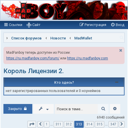
Ссылки
Сайт
Регистрация
Вход
П
Список форумов
Новости
MadWallet
о
MadFanboy теперь доступен из России:
и
https://ru.madfanboy.com/forum/
или
https://ru.madfanboy.com
с
к
Король Лицензии 2.
Кто здесь?
нет зарегистрированных пользователей и 0 ноунеймов
Поиск
Расши
Закрыто
6940 сообщений
Страница
313
из
347
313
1
…
311
312
314
315
…
347
Пред.
С