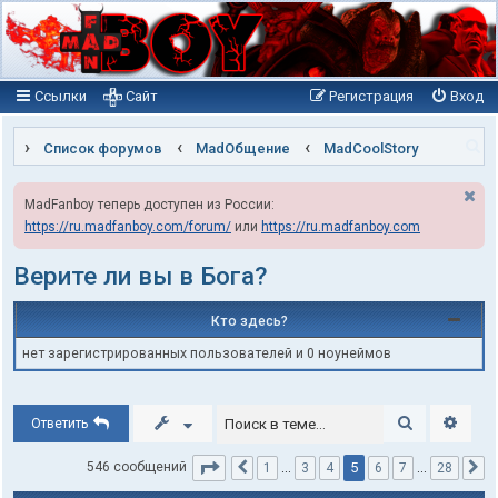
Ссылки
Сайт
Регистрация
Вход
П
Список форумов
MadОбщение
MadCoolStory
о
MadFanboy теперь доступен из России:
и
https://ru.madfanboy.com/forum/
или
https://ru.madfanboy.com
с
к
Верите ли вы в Бога?
Кто здесь?
нет зарегистрированных пользователей и 0 ноунеймов
Поиск
Расши
Ответить
Страница
5
из
28
5
546 сообщений
1
…
3
4
6
7
…
28
Пред.
С