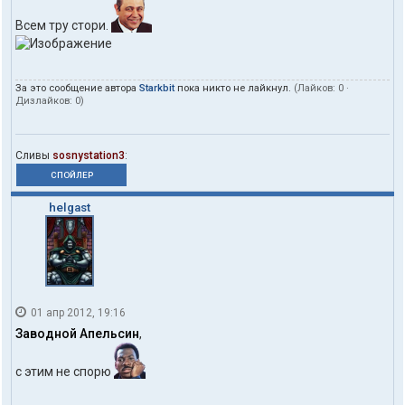
Всем тру стори.
За это сообщение автора
Starkbit
пока никто не лайкнул.
(Лайков:
0
·
Дизлайков:
0
)
Сливы
sosnystation3
:
СПОЙЛЕР
helgast
01 апр 2012, 19:16
Заводной Апельсин
,
с этим не спорю