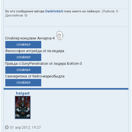
За это сообщение автора
DarkHobbit
пока никто не лайкнул.
(Лайков:
0
·
Дизлайков:
0
)
Спойлер концовки Анчарча-4
СПОЙЛЕР
Философия апгрейда от пк-лидера
СПОЙЛЕР
Правда о SonyPenetration от лидера Bottom-3
СПОЙЛЕР
Самокритика от Nekro-мариобыдла
СПОЙЛЕР
helgast
01 апр 2012, 19:27