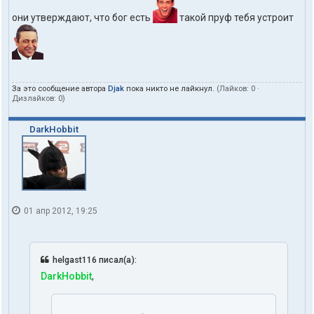
они утверждают, что бог есть
такой пруф тебя устроит
За это сообщение автора
Djak
пока никто не лайкнул.
(Лайков:
0
·
Дизлайков:
0
)
DarkHobbit
01 апр 2012, 19:25
helgast116 писал(а):
DarkHobbit
,