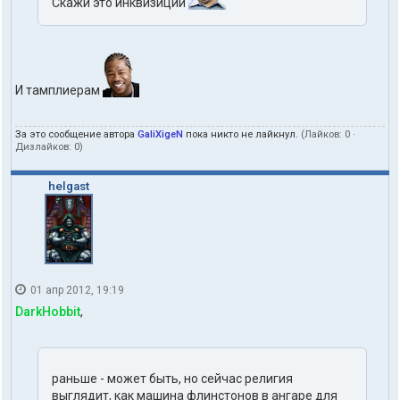
Скажи это инквизиции
И тамплиерам
За это сообщение автора
GaliXigeN
пока никто не лайкнул.
(Лайков:
0
·
Дизлайков:
0
)
helgast
01 апр 2012, 19:19
DarkHobbit
,
раньше - может быть, но сейчас религия
выглядит, как машина флинстонов в ангаре для