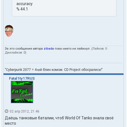
accuracy
% 44.1
За это сообщение автора
zibada
пока никто не лайкнул.
(Лайков:
0
·
Дизлайков:
0
)
"Cyberpunk 2077 = 4-ый блин комом. CD Project обосрались!"
Fatal1ty17RUS
02 апр 2012, 21:46
Даёшь танковые баталии, чтоб World Of Tanks знала своё
место