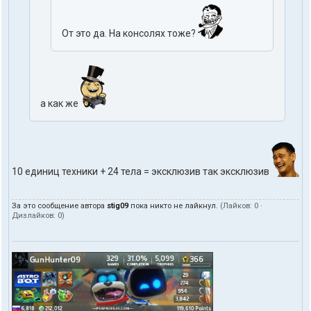
От это да. На консолях тоже?
а как же
10 единиц техники + 24 тела = эксклюзив так эксклюзив
За это сообщение автора
stig09
пока никто не лайкнул.
(Лайков:
0
·
Дизлайков:
0
)