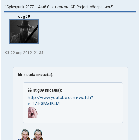
"Cyberpunk 2077 = 4-ый блин комом. CD Project обосрались!"
stig09
02 апр 2012, 21:35
zibada писал(а):
stig09 писал(а):
http://www.youtube.com/watch?
v=f7rFGMatKLM