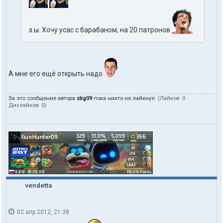
з.ы. Хочу усас с барабаном, на 20 патронов
А мне его ещё открыть надо
За это сообщение автора
stig09
пока никто не лайкнул.
(Лайков:
0
·
Дизлайков:
0
)
vendetta
02 апр 2012, 21:38