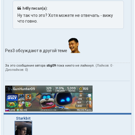
h4lly писал(а):
Ну так что это? Хотя можете не отвечать - вижу
что говно.
Рез3 обсуждают в другой теме
За это сообщение автора
stig09
пока никто не лайкнул.
(Лайков:
0
·
Дизлайков:
0
)
Starkbit