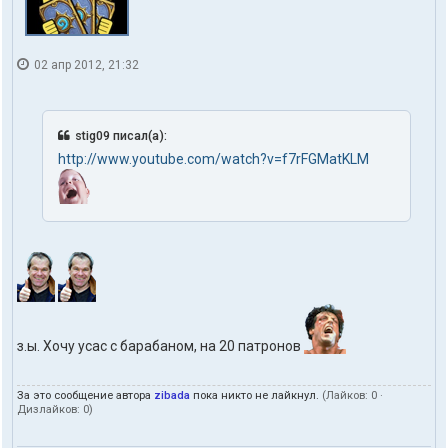
02 апр 2012, 21:32
stig09 писал(а):
http://www.youtube.com/watch?v=f7rFGMatKLM
з.ы. Хочу усас с барабаном, на 20 патронов
За это сообщение автора
zibada
пока никто не лайкнул.
(Лайков:
0
·
Дизлайков:
0
)