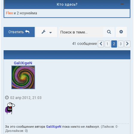
Кто здесь?
Flex
и 2 ноунейма
Поиск
Расши
Ответить
2
41 сообщение
1
3
Пред.
С
GaliXigeN
02 апр 2012, 21:03
За это сообщение автора
GaliXigeN
пока никто не лайкнул.
(Лайков:
0
·
Дизлайков:
0
)