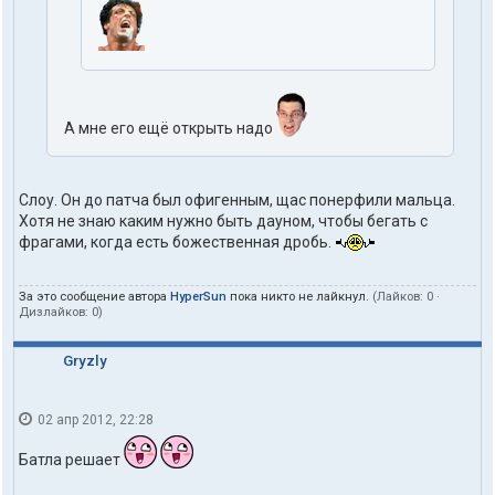
А мне его ещё открыть надо
Слоу. Он до патча был офигенным, щас понерфили мальца.
Хотя не знаю каким нужно быть дауном, чтобы бегать с
фрагами, когда есть божественная дробь.
За это сообщение автора
HyperSun
пока никто не лайкнул.
(Лайков:
0
·
Дизлайков:
0
)
Gryzly
02 апр 2012, 22:28
Батла решает