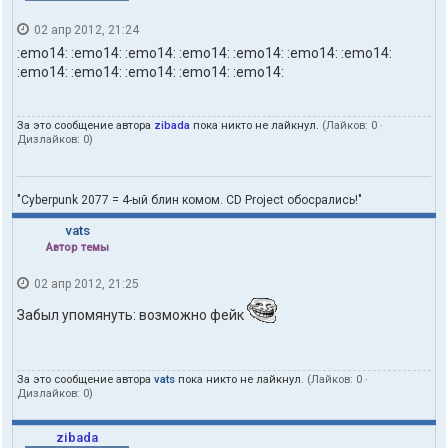
02 апр 2012, 21:24
:emo14: :emo14: :emo14: :emo14: :emo14: :emo14: :emo14:
:emo14: :emo14: :emo14: :emo14: :emo14:
За это сообщение автора
zibada
пока никто не лайкнул.
(Лайков:
0
·
Дизлайков:
0
)
"Cyberpunk 2077 = 4-ый блин комом. CD Project обосрались!"
vats
Автор темы
02 апр 2012, 21:25
Забыл упомянуть: возможно фейк
За это сообщение автора
vats
пока никто не лайкнул.
(Лайков:
0
·
Дизлайков:
0
)
zibada