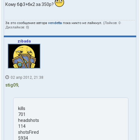
Кому бф3+бк2 за 350р?
За это сообщение автора
vendetta
пока никто не лайкнул.
(Лайков:
0
·
Дизлайков:
0
)
zibada
02 апр 2012, 21:38
stig09
,
kills
701
headshots
114
shotsFired
5934