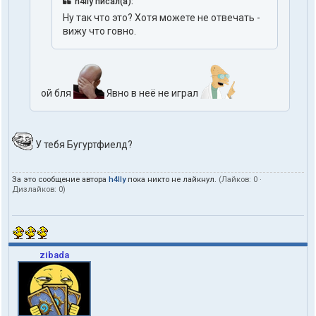
h4lly писал(а):
Ну так что это? Хотя можете не отвечать -
вижу что говно.
ой бля
Явно в неё не играл
У тебя Бугуртфиелд?
За это сообщение автора
h4lly
пока никто не лайкнул.
(Лайков:
0
·
Дизлайков:
0
)
zibada