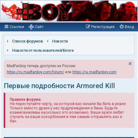
Ссылки
Сайт
Регистрация
Вход
П
Список форумов
Новости
о
Новости от пользователей/Блоги
и
MadFanboy теперь доступен из России:
с
https://ru.madfanboy.com/forum/
или
https://ru.madfanboy.com
к
Первые подробности Armored Kill
Правила форума
Не переступайте черту, за которой вас начали бы бить в реале.
Только вместо драки у нас прдупреждения и баны. Будьте
взаимовежливы насколько это возможно. Ваши враги любят
стучать на ваши оскорбления и тем самым отправлять вас в
бан.