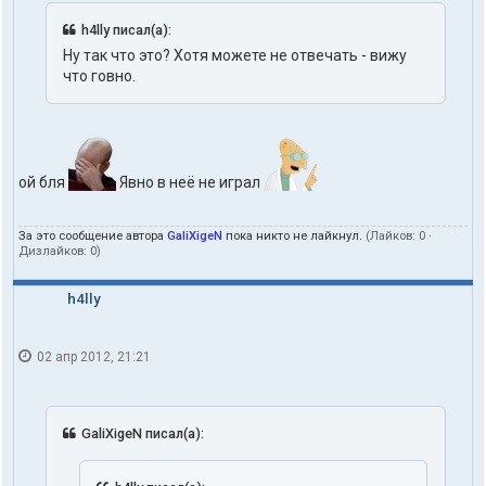
h4lly писал(а):
Ну так что это? Хотя можете не отвечать - вижу
что говно.
ой бля
Явно в неё не играл
За это сообщение автора
GaliXigeN
пока никто не лайкнул.
(Лайков:
0
·
Дизлайков:
0
)
h4lly
02 апр 2012, 21:21
GaliXigeN писал(а):