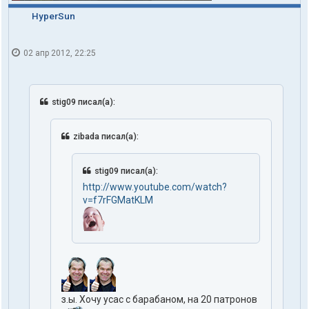
HyperSun
02 апр 2012, 22:25
stig09 писал(а):
zibada писал(а):
stig09 писал(а):
http://www.youtube.com/watch?
v=f7rFGMatKLM
з.ы. Хочу усас с барабаном, на 20 патронов