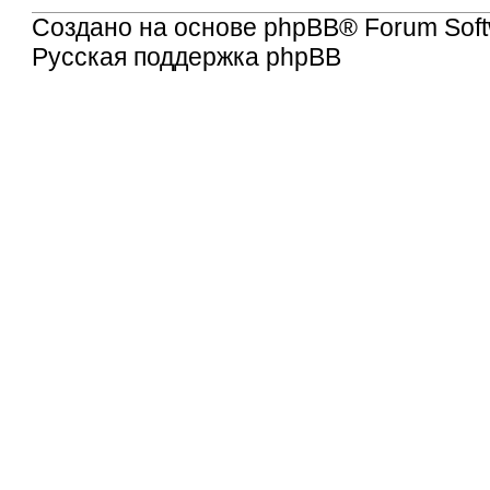
Создано на основе
phpBB
® Forum Soft
Русская поддержка phpBB