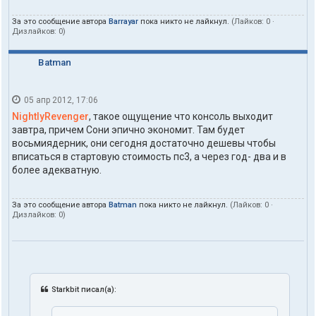
За это сообщение автора
Barrayar
пока никто не лайкнул.
(Лайков:
0
·
Дизлайков:
0
)
Batman
05 апр 2012, 17:06
NightlyRevenger
, такое ощущение что консоль выходит
завтра, причем Сони эпично экономит. Там будет
восьмиядерник, они сегодня достаточно дешевы чтобы
вписаться в стартовую стоимость пс3, а через год- два и в
более адекватную.
За это сообщение автора
Batman
пока никто не лайкнул.
(Лайков:
0
·
Дизлайков:
0
)
Starkbit писал(а):