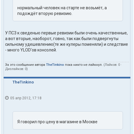
нормальный человек на старте не возьмёт, а
подождёт вторую ревизию.
У ПС3 к сведенью первые ревизии были очень качественные,
а вот вторые, наоборот, говно, так как были подвергнуты
сильному удешевлению(те же кулеры поменяли) и следствие
- много YLOD'ов консолей.
За это сообщение автора
TheTinkino
пока никто не лайкнул.
(Лайков:
0
·
Дизлайков:
0
)
TheTinkino
05 апр 2012, 17:18
Я говорил про цену в магазине в Москве