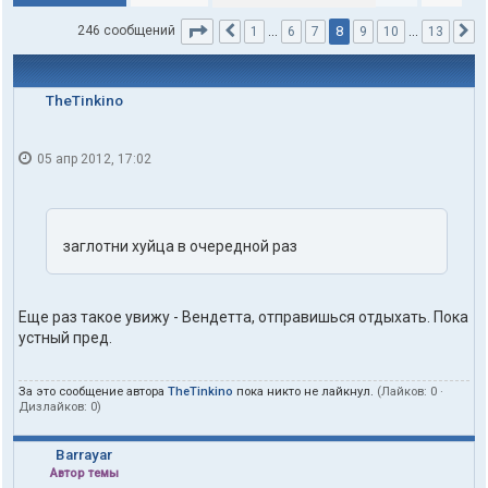
Страница
8
из
13
8
246 сообщений
1
…
6
7
9
10
…
13
Пред.
С
TheTinkino
05 апр 2012, 17:02
заглотни хуйца в очередной раз
Еще раз такое увижу - Вендетта, отправишься отдыхать. Пока
устный пред.
За это сообщение автора
TheTinkino
пока никто не лайкнул.
(Лайков:
0
·
Дизлайков:
0
)
Barrayar
Автор темы