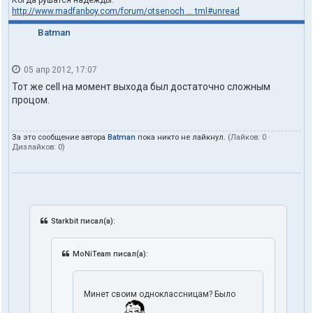
Когда рушатся надежды.
http://www.madfanboy.com/forum/otsenoch ... tml#unread
Batman
05 апр 2012, 17:07
Тот же cell на момент выхода был достаточно сложным
процом.
За это сообщение автора
Batman
пока никто не лайкнул.
(Лайков:
0
·
Дизлайков:
0
)
Starkbit писал(а):
MoNiTeam писал(а):
Минет своим одноклассницам? Было