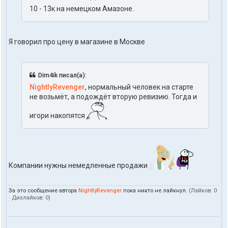
10 - 13к на немецком Амазоне.
Я говорил про цену в магазине в Москве
Dim4ik писал(а):
NightlyRevenger
, нормальный человек на старте
не возьмёт, а подождёт вторую ревизию. Тогда и
игори накопятся
Компании нужны немедленные продажи
За это сообщение автора
NightlyRevenger
пока никто не лайкнул.
(Лайков:
0
· Дизлайков:
0
)