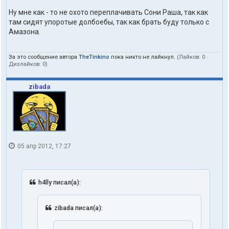
Ну мне как - то не охото переплачивать Сони Раша, так как
там сидят упоротые долбоебы, так как брать буду только с
Амазона.
За это сообщение автора
TheTinkino
пока никто не лайкнул.
(Лайков:
0
·
Дизлайков:
0
)
zibada
05 апр 2012, 17:27
h4lly писал(а):
zibada писал(а):