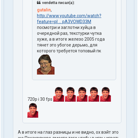
vendetta писал(а):
gutalin
,
http://www.youtube.com/watch?
feature=pl ... pA3VOWD33M
посмотри и заглотни хуйца в
очередной раз, текстурки чутка
хуже, а в итоге железо 2005 года
тянет это убогое дерьмо, для
которого требуется топовый пк
720p i 30 fps
А в итоге на глаз разницы и не видно, ох вэйт это
же Пекакрякерс, вместо того чтобы в игры играть