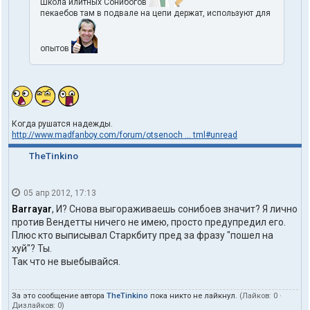
Школа илитных Сонибогов
пекаебов там в подвале на цепи держат, используют для
опытов
Когда рушатся надежды.
http://www.madfanboy.com/forum/otsenoch ... tml#unread
TheTinkino
05 апр 2012, 17:13
Barrayar
, И? Снова выгораживаешь сонибоев значит? Я лично
против Вендетты ничего не имею, просто предупредил его.
Плюс кто выписывал Старкбиту пред за фразу "пошел на
хуй"? Ты.
Так что не выебывайся.
За это сообщение автора
TheTinkino
пока никто не лайкнул.
(Лайков:
0
·
Дизлайков:
0
)