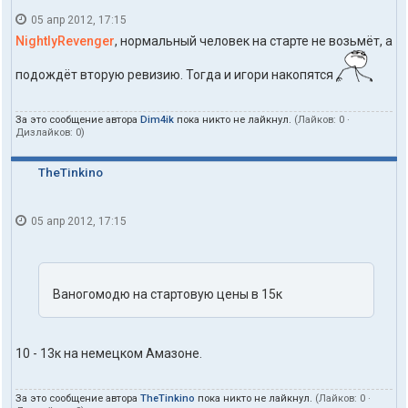
05 апр 2012, 17:15
NightlyRevenger
, нормальный человек на старте не возьмёт, а
подождёт вторую ревизию. Тогда и игори накопятся
За это сообщение автора
Dim4ik
пока никто не лайкнул.
(Лайков:
0
·
Дизлайков:
0
)
TheTinkino
05 апр 2012, 17:15
Ваногомодю на стартовую цены в 15к
10 - 13к на немецком Амазоне.
За это сообщение автора
TheTinkino
пока никто не лайкнул.
(Лайков:
0
·