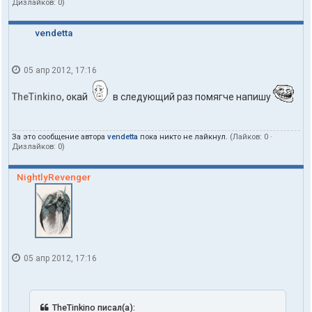
Дизлайков:
0
)
vendetta
05 апр 2012, 17:16
TheTinkino
, окай
в следующий раз помягче напишу
За это сообщение автора
vendetta
пока никто не лайкнул.
(Лайков:
0
·
Дизлайков:
0
)
NightlyRevenger
05 апр 2012, 17:16
TheTinkino писал(а):