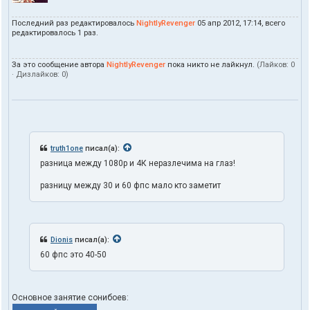
Последний раз редактировалось
NightlyRevenger
05 апр 2012, 17:14, всего
редактировалось 1 раз.
За это сообщение автора
NightlyRevenger
пока никто не лайкнул.
(Лайков:
0
· Дизлайков:
0
)
truth1one
писал(а):
разница между 1080p и 4К неразлечима на глаз!
разницу между 30 и 60 фпс мало кто заметит
Dionis
писал(а):
60 фпс это 40-50
Основное занятие сонибоев: