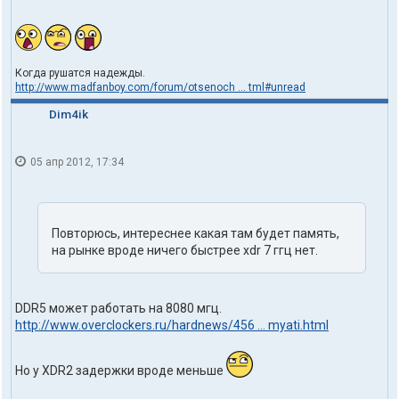
Когда рушатся надежды.
http://www.madfanboy.com/forum/otsenoch ... tml#unread
Dim4ik
05 апр 2012, 17:34
Повторюсь, интереснее какая там будет память,
на рынке вроде ничего быстрее xdr 7 ггц нет.
DDR5 может работать на 8080 мгц.
http://www.overclockers.ru/hardnews/456 ... myati.html
Но у XDR2 задержки вроде меньше