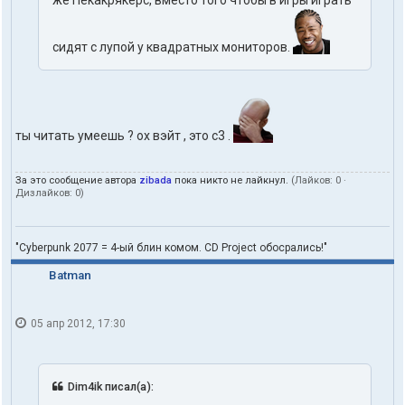
сидят с лупой у квадратных мониторов.
ты читать умеешь ? ох вэйт , это с3 .
За это сообщение автора
zibada
пока никто не лайкнул.
(Лайков:
0
·
Дизлайков:
0
)
"Cyberpunk 2077 = 4-ый блин комом. CD Project обосрались!"
Batman
05 апр 2012, 17:30
Dim4ik писал(а):