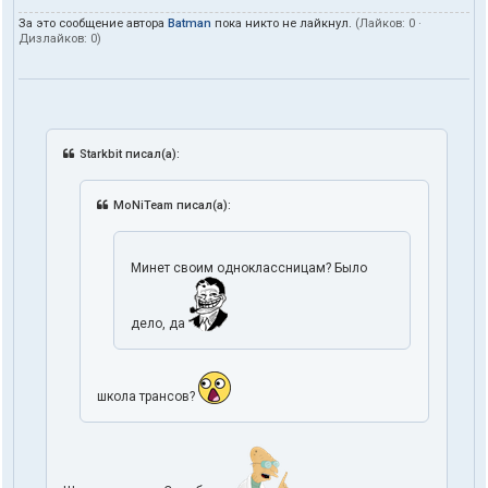
За это сообщение автора
Batman
пока никто не лайкнул.
(Лайков:
0
·
Дизлайков:
0
)
Starkbit писал(а):
MoNiTeam писал(а):
Минет своим одноклассницам? Было
дело, да
школа трансов?