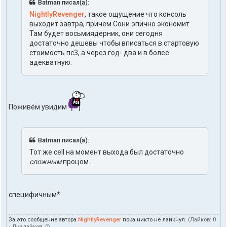
Batman писал(а):
NightlyRevenger
, такое ощущение что консоль
выходит завтра, причем Сони эпично экономит.
Там будет восьмиядерник, они сегодня
достаточно дешевы чтобы вписаться в стартовую
стоимость пс3, а через год- два и в более
адекватную.
Поживём увидим
Batman писал(а):
Тот же cell на момент выхода был достаточно
сложным
процом.
специфичным*
За это сообщение автора
NightlyRevenger
пока никто не лайкнул.
(Лайков:
0
· Дизлайков:
0
)