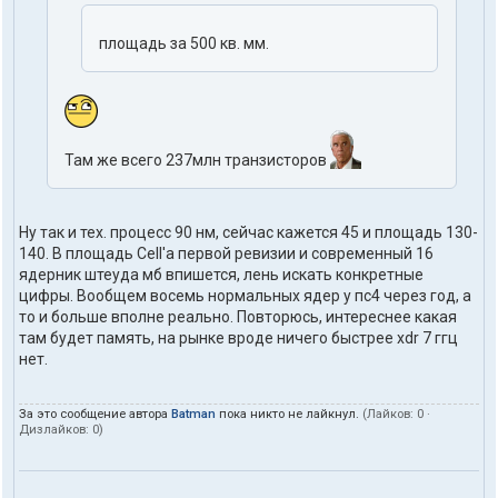
площадь за 500 кв. мм.
Там же всего 237млн транзисторов
Ну так и тех. процесс 90 нм, сейчас кажется 45 и площадь 130-
140. В площадь Cell'а первой ревизии и современный 16
ядерник штеуда мб впишется, лень искать конкретные
цифры. Вообщем восемь нормальных ядер у пс4 через год, а
то и больше вполне реально. Повторюсь, интереснее какая
там будет память, на рынке вроде ничего быстрее xdr 7 ггц
нет.
За это сообщение автора
Batman
пока никто не лайкнул.
(Лайков:
0
·
Дизлайков:
0
)