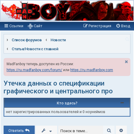
Ссылки
Сайт
Регистрация
Вход
П
Список форумов
Новости
о
Статьи/Новости с главной
и
MadFanboy теперь доступен из России:
с
https://ru.madfanboy.com/forum/
или
https://ru.madfanboy.com
к
Утечка данных о спецификации
графического и центрального про
Кто здесь?
нет зарегистрированных пользователей и 0 ноунеймов
Поиск
Расши
Ответить