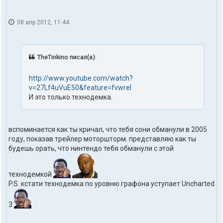
08 апр 2012, 11:44
TheTinkino писал(а):
http://www.youtube.com/watch?
v=27Lf4uVuE50&feature=fvwrel
И это только технодемка.
вспоминается как ты кричал, что тебя сони обманули в 2005
году, показав трейлер моторшторм. представляю как ты
будешь орать, что нинтендо тебя обманули с этой
технодемкой
P.S. кстати технодемка по уровню графона уступает Uncharted
3