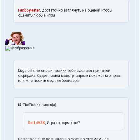
FanboyHater
, достаточно взглянуть на оценки чтобы
оценить любые игры
kugelblitz не спеши - майки тебе сделают приятный
сюрпрайз. будет новый монстр. апрель покажет кто прав.
или мне носить медаль беливера
TheTinkino писал(а):
Sol1dV3X
, Игра-то норм хоть?
на западе еще не вышло, но судя по стримам - да.