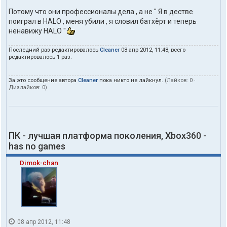
Потому что они профессионалы дела , а не '' Я в дестве
поиграл в HALO , меня убили , я словил батхёрт и теперь
ненавижу HALO ''
Последний раз редактировалось
Cleaner
08 апр 2012, 11:48, всего
редактировалось 1 раз.
За это сообщение автора
Cleaner
пока никто не лайкнул.
(Лайков:
0
·
Дизлайков:
0
)
ПК - лучшая платформа поколения, Xbox360 -
has no games
Dimok-chan
08 апр 2012, 11:48