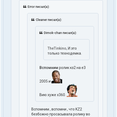
Error писал(а):
Cleaner писал(а):
Dimok-chan писал(а):
TheTinkino
, И это
только технодемка.
Вспомним
ролик кз2 на е3
2005 и
Вию хуже х360.
Вспомним , вспомни , что KZ2
безбожно просасывала ролику во