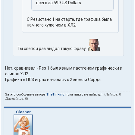
всего за 599 US Dollars
С Резистанс 1 на старте, где графика была
намного хуже чем в ХЛ2.
Ты слепой раз выдал такую фразу.
Нет, сравнивал - Рез 1 был явным пастгеном графически и
сливал ХЛ2.
Графика в ПС3 играх началась с Хевенли Сорда.
За это сообщение автора
TheTinkino
пока никто не лайкнул.
(Лайков:
0
·
Дизлайков:
0
)
Cleaner