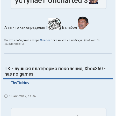
уступает Uncharted 3
А ты - то как определил ?
Балабол
За это сообщение автора
Cleaner
пока никто не лайкнул.
(Лайков:
0
·
Дизлайков:
0
)
ПК - лучшая платформа поколения, Xbox360 -
has no games
TheTinkino
08 апр 2012, 11:46