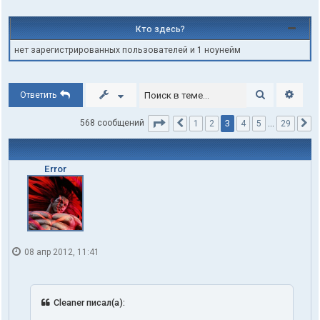
Кто здесь?
нет зарегистрированных пользователей и 1 ноунейм
Поиск
Расши
Ответить
Страница
3
из
29
3
568 сообщений
1
2
4
5
…
29
Пред.
С
Error
08 апр 2012, 11:41
Cleaner писал(а):