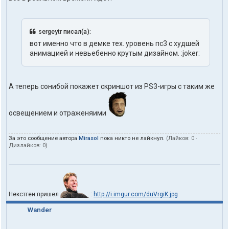
sergeytr писал(а):
вот именно что в демке тех. уровень пс3 с худшей
анимацией и невьебенно крутым дизайном. :joker:
А теперь сонибой покажет скриншот из PS3-игры с таким же
освещением и отраженяими
За это сообщение автора
Mirasol
пока никто не лайкнул.
(Лайков:
0
·
Дизлайков:
0
)
Некстген пришел
:
http://i.imgur.com/duVrgiK.jpg
Wander