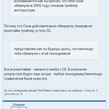
вспоминается как ты кричал, что тебя сони
обманули в 2005 году, показав трейлер
моторшторм.
Потому что Сони действительно обманула, показав не
реалтайм трейлер, а тупо CG.
представляю как ты будешь орать, что нинтендо
тебя обманули с этой технодемкой
Все в реалтайме - никакого наеба с CG. В конечном
результате будет еще лучше - любая технодемка Нинетендо
графически была хуже игр.
За это сообщение автора
TheTinkino
пока никто не лайкнул.
(Лайков:
0
·
Дизлайков:
0
)
Cleaner