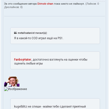
За это сообщение автора
Dimok-chan
пока никто не лайкнул.
(Лайков:
0
·
Дизлайков:
0
)
metallsatanist писал(а):
Я в какой-то COD играл ещё на PS1.
FanboyHater
, достаточно взглянуть на оценки чтобы
оценить любые игры
kugelblitz не спеши - майки тебе сделают приятный