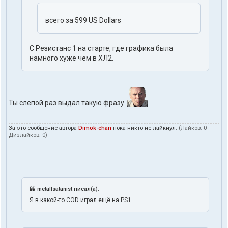
всего за 599 US Dollars
С Резистанс 1 на старте, где графика была
намного хуже чем в ХЛ2.
Ты слепой раз выдал такую фразу.
За это сообщение автора
Dimok-chan
пока никто не лайкнул.
(Лайков:
0
·
Дизлайков:
0
)
metallsatanist писал(а):
Я в какой-то COD играл ещё на PS1.