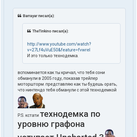
Barrayar писал(а):
TheTinkino писал(а):
http://www.youtube.com/watch?
v=27Lf4uVuE50&feature=fvwrel
И это только технодемка.
вспоминается как ты кричал, что тебя сони
обманули в 2005 году, показав трейлер
моторшторм. представляю как ты будешь орать,
что нинтендо тебя обманули с этой технодемкой
технодемка по
P.S. кстати
уровню графона