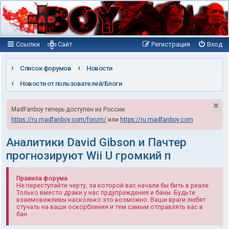
Ссылки
Сайт
Регистрация
Вход
П
Список форумов
Новости
о
Новости от пользователей/Блоги
и
MadFanboy теперь доступен из России:
с
https://ru.madfanboy.com/forum/
или
https://ru.madfanboy.com
к
Аналитики David Gibson и Пачтер
прогнозируют Wii U громкий п
Правила форума
Не переступайте черту, за которой вас начали бы бить в реале.
Только вместо драки у нас прдупреждения и баны. Будьте
взаимовежливы насколько это возможно. Ваши враги любят
стучать на ваши оскорбления и тем самым отправлять вас в
бан.