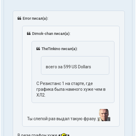
Error писал(а):
Dimok-chan писал(а):
TheTinkino писал(а):
всего за 599 US Dollars
С Резистанс 1 на старте, где
графика была намного хуже чем в
ХЛ2.
Ты слепой раз выдал такую фразу.
В резе графон хуже