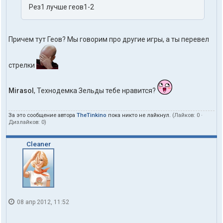
Рез1 лучше геов1-2
Причем тут Геов? Мы говорим про другие игры, а ты перевел
стрелки
Mirasol
, Технодемка Зельды тебе нравится?
За это сообщение автора
TheTinkino
пока никто не лайкнул.
(Лайков:
0
·
Дизлайков:
0
)
Cleaner
08 апр 2012, 11:52