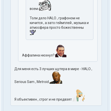
всем
Толи дело HALO , графоном не
кичится , а зато геймплей , музыка и
атмосфера просто божественны
Аффалина нюхнул?
Для меня есть 3 лучших щутера в мире - HALO ,
Serious Sam , Metroid
Я объективен , строг и не предвзят