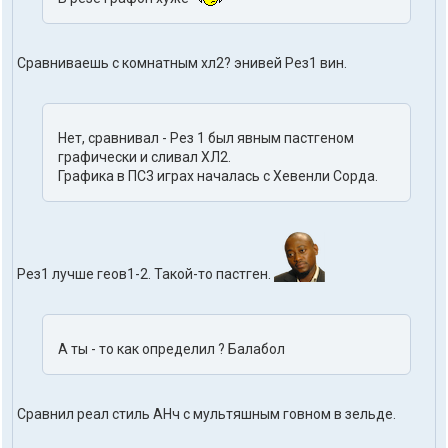
Сравниваешь с комнатным хл2? энивей Рез1 вин.
Нет, сравнивал - Рез 1 был явным пастгеном
графически и сливал ХЛ2.
Графика в ПС3 играх началась с Хевенли Сорда.
Рез1 лучше геов1-2. Такой-то пастген.
А ты - то как определил ? Балабол
Сравнил реал стиль АНч с мультяшным говном в зельде.