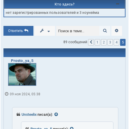
Кто здесь?
нет зарегистрированных пользователей и 3 ноунейма
Поиск
Расши
Ответить
5
89 сообщений
1
2
3
4
Пред.
Prosto_ya_5
09 ноя 2024, 05:38
Unsteelix
писал(а):
Prosto_ya_5
писал(а):