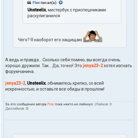
Flex
писал(а):
Unsteelix
, мистербук с приспешниками
расхулиганился
Чего? Я наоборот его защищаю
А ведь и правда... Сколько себя помню, вы всегда очень
хорошо дружили. Так... Да, точно! Это
jenya23-2
хотел изгнать
форумчанина.
jenya23-2
,
Unsteelix
, обнимитесь крепко, со всей
искренностью, и оставьте все обиды в прошлом!
За это сообщение автора
Flex
пока никто не лайкнул.
(Лайков:
0
·
Дизлайков:
0
)