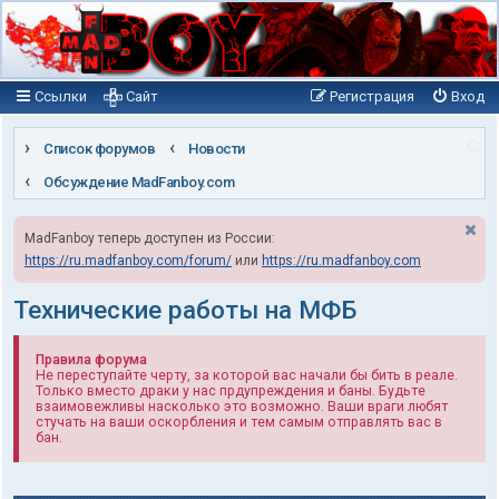
Ссылки
Сайт
Регистрация
Вход
П
Список форумов
Новости
о
Обсуждение MadFanboy.com
и
MadFanboy теперь доступен из России:
с
https://ru.madfanboy.com/forum/
или
https://ru.madfanboy.com
к
Технические работы на МФБ
Правила форума
Не переступайте черту, за которой вас начали бы бить в реале.
Только вместо драки у нас прдупреждения и баны. Будьте
взаимовежливы насколько это возможно. Ваши враги любят
стучать на ваши оскорбления и тем самым отправлять вас в
бан.