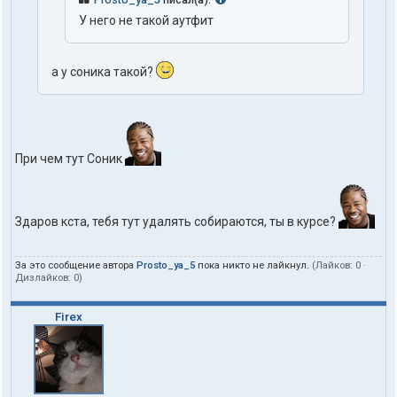
У него не такой аутфит
а у соника такой?
При чем тут Соник
Здаров кста, тебя тут удалять собираются, ты в курсе?
За это сообщение автора
Prosto_ya_5
пока никто не лайкнул.
(Лайков:
0
·
Дизлайков:
0
)
Firex