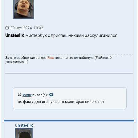
09 ноя 2024, 10:02
Unsteelix
, мистербук с приспешниками расхулиганился
За это сообщение автора
Flex
пока никто не лайкнул.
(Лайков:
0
·
Дизлайков:
0
)
kvidix
писал(а):
по факту для игр лучше тн-мониторов ничего нет
Unsteelix