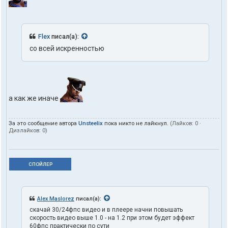
Flex
писал(а):
со всей искренностью
а как же иначе
За это сообщение автора
Unsteelix
пока никто не лайкнул.
(Лайков:
0
·
Дизлайков:
0
)
СПОЙЛЕР
Alex Maslorez
писал(а):
скачай 30/24фпс видео и в плеере начни повышать
скорость видео выше 1.0 - на 1.2 при этом будет эффект
60фпс практически по сути