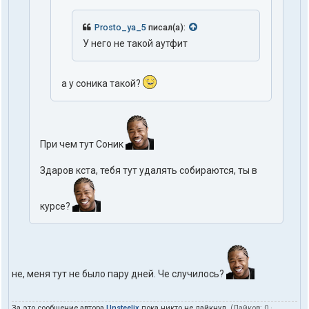
Prosto_ya_5
писал(а):
У него не такой аутфит
а у соника такой?
При чем тут Соник
Здаров кста, тебя тут удалять собираются, ты в
курсе?
не, меня тут не было пару дней. Че случилось?
За это сообщение автора
Unsteelix
пока никто не лайкнул.
(Лайков:
0
·