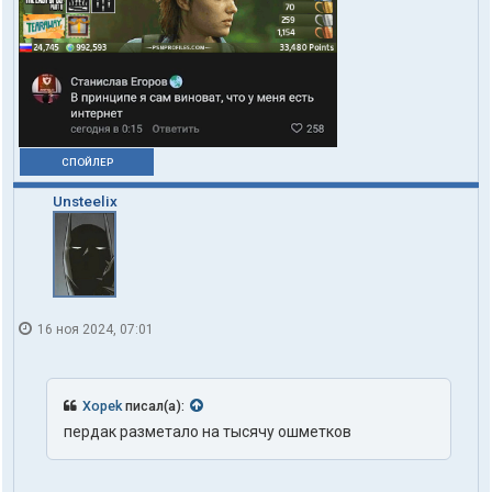
X
o
p
e
k
СПОЙЛЕР
Unsteelix
16 ноя 2024, 07:01
Xopek
писал(а):
пердак разметало на тысячу ошметков