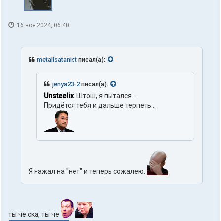
16 ноя 2024, 06:40
metallsatanist
писал(а):
jenya23-2
писал(а):
Unsteelix
, Штош, я пытался...
Придётся тебя и дальше терпеть...
Я нажал на "нет" и теперь сожалею.
ты че ска, ты че