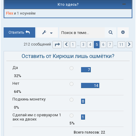
Кто здесь?
Flex
и 1 ноунейм
Поиск
Расши
Ответить
Страница
5
из
11
5
212 сообщений
1
…
3
4
6
7
…
11
Пред.
С
Оставить от Кирюши лишь ошмётки?
Да
7
32%
Нет
14
64%
Подкинь монетку
0
0%
Сделай им с оревуаром 1
1
акк на двоих
5%
Всего голосов:
22