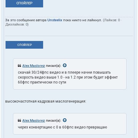
СПОЙЛЕР
За это сообщение автора
Unsteelix
пока никто не лайкнул.
(Лайков:
0
·
Дизлайков:
0
)
СПОЙЛЕР
Alex Maslorez
писал(а):
скачай 30/24фпс видео и в плеере начни повышать
скорость видео выше 1.0 - на 1.2 при этом будет эффект
60фпс практически по сути
высокочастотная кадровая маслогенерация:
Alex Maslorez
писал(а):
через конвертацию с 0 в 60фпс видео превращаю