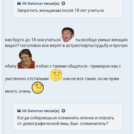
Mr Bateman
писал(а):
Запретить женщинам после 18 лет учиться
как будто до 18 они учаться
ты вообще умных женщин
видел? поголовно все верят в астрал/карты/судьбу и прочую
ебалу
я ебал с такими общаться - примерно как с
умственно отсталыми
они не все такие, но их прям
много, очень
Mr Bateman
писал(а):
Когда собираешься осеменять японок и спасать
от демографической ямы, бык- осеменитель?