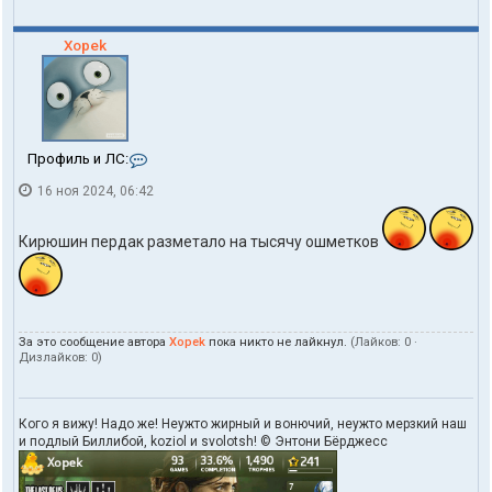
Xopek
К
Профиль и ЛС:
о
16 ноя 2024, 06:42
н
т
а
Кирюшин пердак разметало на тысячу ошметков
к
т
ы
п
о
л
За это сообщение автора
Xopek
пока никто не лайкнул.
(Лайков:
0
·
ь
Дизлайков:
0
)
з
о
в
а
Кого я вижу! Надо же! Неужто жирный и вонючий, неужто мерзкий наш
т
и подлый Биллибой, koziol и svolotsh! © Энтони Бёрджесс
е
л
я