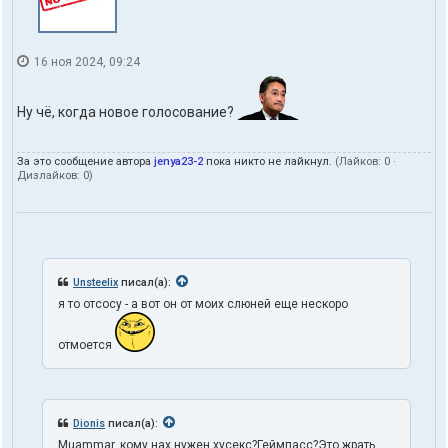
16 ноя 2024, 09:24
Ну чё, когда новое голосование?
За это сообщение автора
jenya23-2
пока никто не лайкнул.
(Лайков:
0
·
Дизлайков:
0
)
Unsteelix
писал(а):
я то отсосу - а вот он от моих слюней еще нескоро
отмоется
Dionis
писал(а):
Muammar, кому нах нужен хусекс?Геймпасс?Это жрать