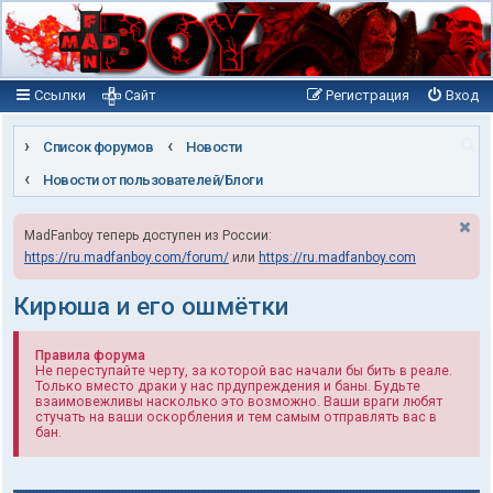
Ссылки
Сайт
Регистрация
Вход
П
Список форумов
Новости
о
Новости от пользователей/Блоги
и
MadFanboy теперь доступен из России:
с
https://ru.madfanboy.com/forum/
или
https://ru.madfanboy.com
к
Кирюша и его ошмётки
Правила форума
Не переступайте черту, за которой вас начали бы бить в реале.
Только вместо драки у нас прдупреждения и баны. Будьте
взаимовежливы насколько это возможно. Ваши враги любят
стучать на ваши оскорбления и тем самым отправлять вас в
бан.