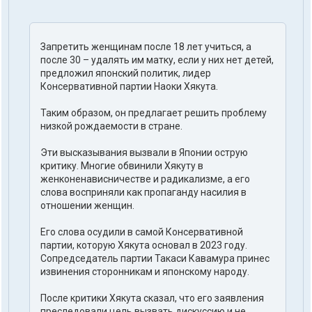
Запретить женщинам после 18 лет учиться, а
после 30 – удалять им матку, если у них нет детей,
предложил японский политик, лидер
Консервативной партии Наоки Хякута.
Таким образом, он предлагает решить проблему
низкой рождаемости в стране.
Эти высказывания вызвали в Японии острую
критику. Многие обвинили Хякуту в
женконенависничестве и радикализме, а его
слова восприняли как пропаганду насилия в
отношении женщин.
Его слова осудили в самой Консервативной
партии, которую Хякута основал в 2023 году.
Сопредседатель партии Такаси Кавамура принес
извинения сторонникам и японскому народу.
После критики Хякута сказал, что его заявления
преследовали цель вызвать дискуссию и не