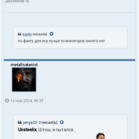
Дизлайков:
0
)
kvidix
писал(а):
по факту для игр лучше тн-мониторов ничего нет
metallsatanist
16 ноя 2024, 06:35
jenya23-2
писал(а):
Unsteelix
, Штош, я пытался...