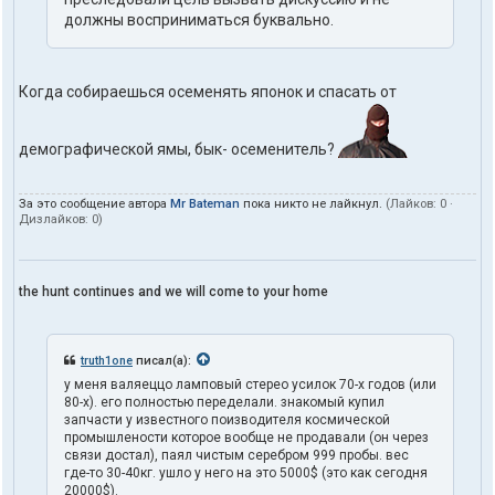
должны восприниматься буквально.
Когда собираешься осеменять японок и спасать от
демографической ямы, бык- осеменитель?
За это сообщение автора
Mr Bateman
пока никто не лайкнул.
(Лайков:
0
·
Дизлайков:
0
)
the hunt continues and we will come to your home
truth1one
писал(а):
у меня валяеццо ламповый стерео усилок 70-х годов (или
80-х). его полностью переделали. знакомый купил
запчасти у известного поизводителя космической
промышлености которое вообще не продавали (он через
связи достал), паял чистым серебром 999 пробы. вес
где-то 30-40кг. ушло у него на это 5000$ (это как сегодня
20000$).