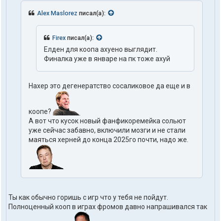
Alex Maslorez
писал(а):
Firex
писал(а):
Елден для коопа ахуено выглядит.
Финалка уже в январе на пк тоже ахуй
Нахер это дегенератство сосаликовое да еще и в
коопе?
А вот что кусок новый фанфикоремейка сольют
уже сейчас забавно, включили мозги и не стали
маяться херней до конца 2025го почти, надо же.
Ты как обычно горишь с игр что у тебя не пойдут.
Полноценный кооп в играх фромов давно напрашивался так