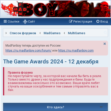
Ссылки
Сайт
Регистрация
Вход
П
Список форумов
MadGames
MultiGames
о
MadFanboy теперь доступен из России:
и
https://ru.madfanboy.com/forum/
или
https://ru.madfanboy.com
с
к
The Game Awards 2024 - 12 декабря
Правила форума
Не переступайте черту, за которой вас начали бы бить в реале.
Только вместо драки у нас прдупреждения и баны. Будьте
взаимовежливы насколько это возможно. Ваши враги любят
стучать на ваши оскорбления и тем самым отправлять вас в
бан.
Кто здесь?