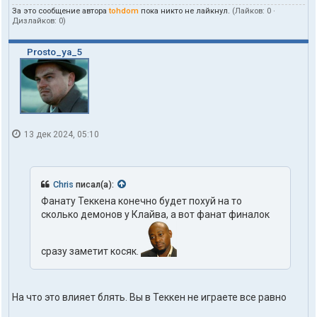
о
За это сообщение автора
tohdom
пока никто не лайкнул.
(Лайков:
0
·
л
Дизлайков:
0
)
ь
з
о
Prosto_ya_5
в
а
т
е
л
я
t
13 дек 2024, 05:10
o
h
d
o
Chris
писал(а):
m
Фанату Теккена конечно будет похуй на то
сколько демонов у Клайва, а вот фанат финалок
сразу заметит косяк.
На что это влияет блять. Вы в Теккен не играете все равно