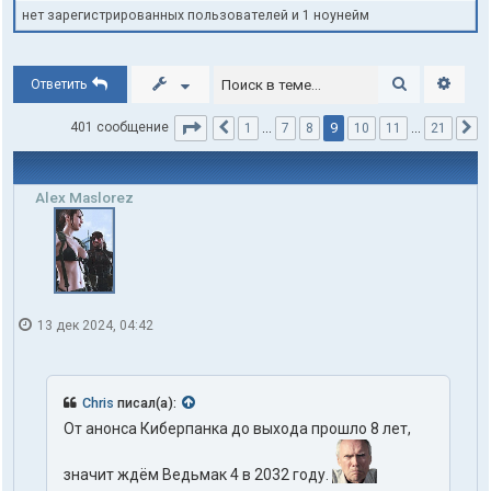
нет зарегистрированных пользователей и 1 ноунейм
Поиск
Расши
Ответить
Страница
9
из
21
9
401 сообщение
1
…
7
8
10
11
…
21
Пред.
С
Alex Maslorez
13 дек 2024, 04:42
Chris
писал(а):
От анонса Киберпанка до выхода прошло 8 лет,
значит ждём Ведьмак 4 в 2032 году.