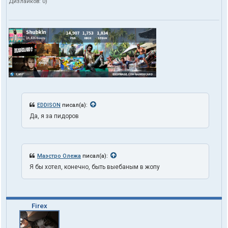
Дизлайков:
0
)
EDDISON
писал(а):
Да, я за пидоров
Маэстро Олежа
писал(а):
Я бы хотел, конечно, быть выебаным в жопу
Firex