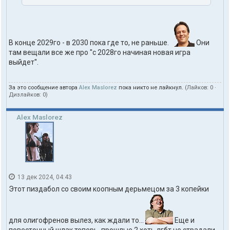
В конце 2029го - в 2030 пока где то, не раньше.
Они
там вещали все же про ''с 2028го начиная новая игра
выйдет''.
За это сообщение автора
Alex Maslorez
пока никто не лайкнул.
(Лайков:
0
·
Дизлайков:
0
)
Alex Maslorez
13 дек 2024, 04:43
Этот пиздабол со своим коопным дерьмецом за 3 копейки
для олигофренов вылез, как ждали то...
Еще и