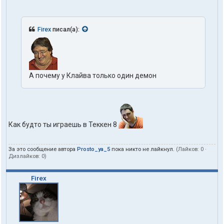
Firex
писал(а):
А почему у Клайва только один демон
Как будто ты играешь в Теккен 8
За это сообщение автора
Prosto_ya_5
пока никто не лайкнул.
(Лайков:
0
·
Дизлайков:
0
)
Firex