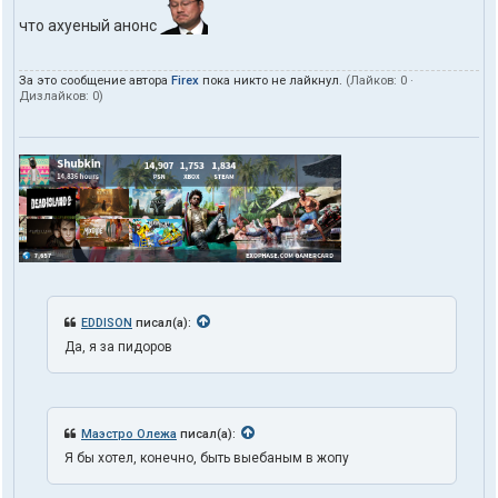
что ахуеный анонс
За это сообщение автора
Firex
пока никто не лайкнул.
(Лайков:
0
·
Дизлайков:
0
)
EDDISON
писал(а):
Да, я за пидоров
Маэстро Олежа
писал(а):
Я бы хотел, конечно, быть выебаным в жопу