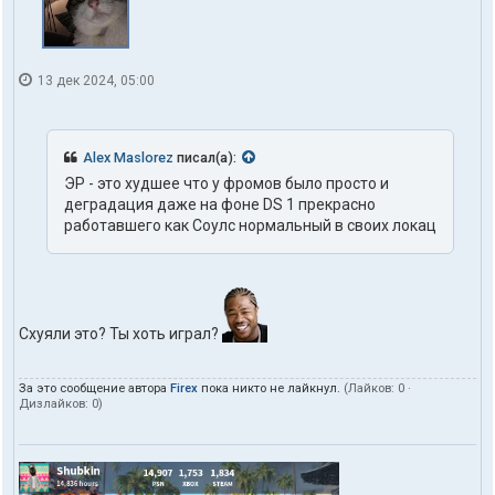
13 дек 2024, 05:00
Alex Maslorez
писал(а):
ЭР - это худшее что у фромов было просто и
деградация даже на фоне DS 1 прекрасно
работавшего как Соулс нормальный в своих локац
Схуяли это? Ты хоть играл?
За это сообщение автора
Firex
пока никто не лайкнул.
(Лайков:
0
·
Дизлайков:
0
)