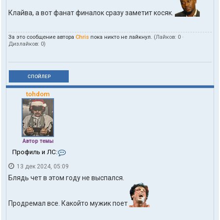
Клайва, а вот фанат финалок сразу заметит косяк.
За это сообщение автора
Chris
пока никто не лайкнул.
(Лайков:
0
·
Дизлайков:
0
)
СПОЙЛЕР
tohdom
Автор темы
К
Профиль и ЛС:
о
13 дек 2024, 05:09
н
т
Блядь чет в этом году не выспался.
а
к
т
Продремал все. Какойто мужик поет
ы
п