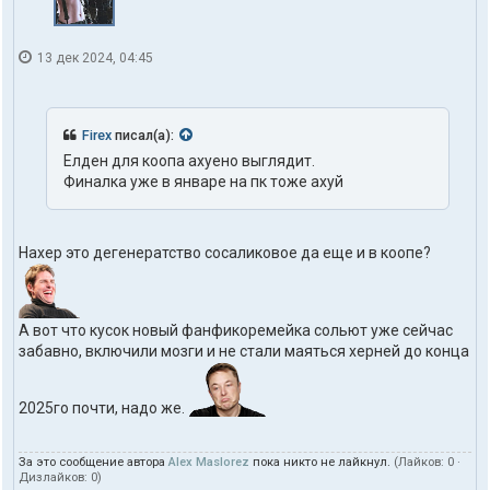
13 дек 2024, 04:45
Firex
писал(а):
Елден для коопа ахуено выглядит.
Финалка уже в январе на пк тоже ахуй
Нахер это дегенератство сосаликовое да еще и в коопе?
А вот что кусок новый фанфикоремейка сольют уже сейчас
забавно, включили мозги и не стали маяться херней до конца
2025го почти, надо же.
За это сообщение автора
Alex Maslorez
пока никто не лайкнул.
(Лайков:
0
·
Дизлайков:
0
)