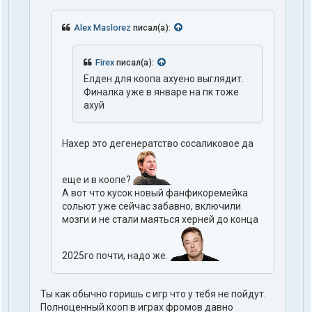
Alex Maslorez
писал(а):
Firex
писал(а):
Елден для коопа ахуено выглядит.
Финалка уже в январе на пк тоже
ахуй
Нахер это дегенератство сосаликовое да
еще и в коопе?
А вот что кусок новый фанфикоремейка
сольют уже сейчас забавно, включили
мозги и не стали маяться херней до конца
2025го почти, надо же.
Ты как обычно горишь с игр что у тебя не пойдут.
Полноценный кооп в играх фромов давно