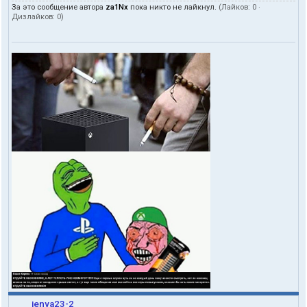
За это сообщение автора
za1Nx
пока никто не лайкнул.
(Лайков:
0
·
Дизлайков:
0
)
jenya23-2