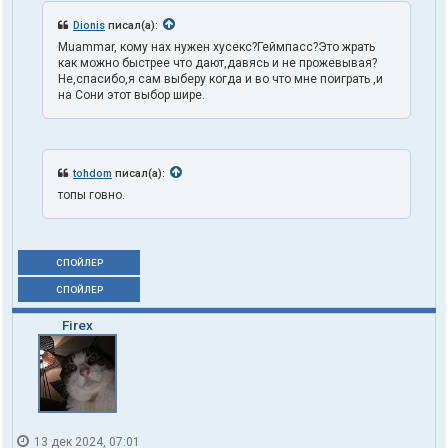
Dionis
писал(а):
Muammar, кому нах нужен хусекс?Геймпасс?Это жрать
как можно быстрее что дают,давясь и не прожевывая?
Не,спасибо,я сам выберу когда и во что мне поиграть ,и
на Сони этот выбор шире.
tohdom
писал(а):
топы говно.
СПОЙЛЕР
СПОЙЛЕР
Firex
13 дек 2024, 07:01