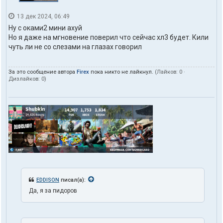
13 дек 2024, 06:49
Ну с оками2 мини ахуй
Но я даже на мгновение поверил что сейчас хл3 будет. Кили
чуть ли не со слезами на глазах говорил
За это сообщение автора
Firex
пока никто не лайкнул.
(Лайков:
0
·
Дизлайков:
0
)
EDDISON
писал(а):
Да, я за пидоров