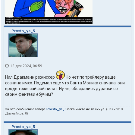
Prosto_ya_5
13 дек 2024, 06:59
Нил Дракманн режиссер
Но чет по трейлеру ваще
ссанина имхо. Подумал еще что Санта Моника сначала, они
вроде тоже сайфай пилят. Ну че, обосрались дурачки со
своим фентези ебучим?
За это сообщение автора
Prosto_ya_5
пока никто не лайкнул.
(Лайков:
0
·
Дизлайков:
0
)
Prosto_ya_5