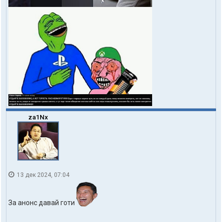
za1Nx
13 дек 2024, 07:04
За анонс давай готи