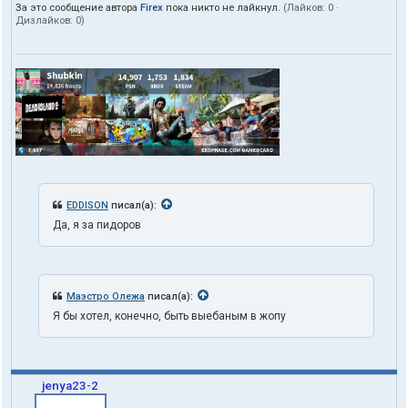
За это сообщение автора
Firex
пока никто не лайкнул.
(Лайков:
0
·
Дизлайков:
0
)
EDDISON
писал(а):
Да, я за пидоров
Маэстро Олежа
писал(а):
Я бы хотел, конечно, быть выебаным в жопу
jenya23-2