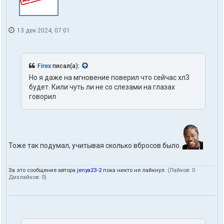
л
я
t
13 дек 2024, 07:01
o
h
d
o
m
Firex
писал(а):
Но я даже на мгновение поверил что сейчас хл3
будет. Кили чуть ли не со слезами на глазах
говорил
Тоже так подумал, учитывая сколько вбросов было.
За это сообщение автора
jenya23-2
пока никто не лайкнул.
(Лайков:
0
·
Дизлайков:
0
)