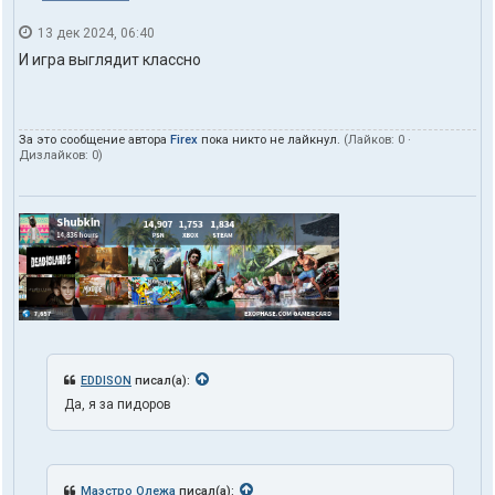
13 дек 2024, 06:40
И игра выглядит классно
За это сообщение автора
Firex
пока никто не лайкнул.
(Лайков:
0
·
Дизлайков:
0
)
EDDISON
писал(а):
Да, я за пидоров
Маэстро Олежа
писал(а):