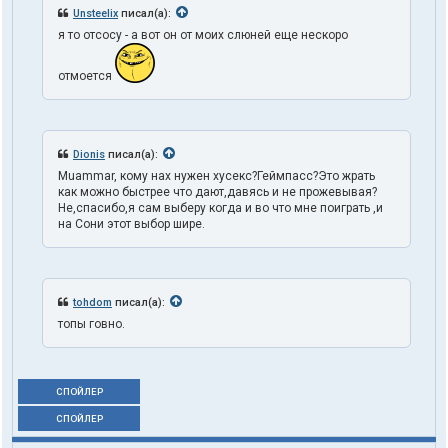
Unsteelix
писал(а):
я то отсосу - а вот он от моих слюней еще нескоро
отмоется
Dionis
писал(а):
Muammar, кому нах нужен хусекс?Геймпасс?Это жрать
как можно быстрее что дают,давясь и не прожевывая?
Не,спасибо,я сам выберу когда и во что мне поиграть ,и
на Сони этот выбор шире.
tohdom
писал(а):
топы говно.
СПОЙЛЕР
СПОЙЛЕР