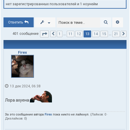
нет зарегистрированных пользователей и 1 ноунейм
Поиск
Расши
Ответить
Страница
13
из
21
13
401 сообщение
1
…
11
12
14
15
…
21
Пред.
С
Firex
13 дек 2024, 06:38
Лора ахуена
За это сообщение автора
Firex
пока никто не лайкнул.
(Лайков:
0
·
Дизлайков:
0
)