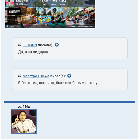
EDDISON
писал(а):
Да, я за пидоров
Маэстро Олежа
писал(а):
Я бы хотел, конечно, быть выебаным в жопу
za1Nx