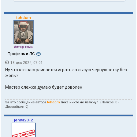
tohdom
Автор темы
К
Профиль и ЛС:
о
13 дек 2024, 07:01
н
т
Ну что кто настраивается играть за лысую черную тётку без
а
жопы?
к
т
Мастер олежка думаю будет доволен
ы
п
о
л
За это сообщение автора
tohdom
пока никто не лайкнул.
(Лайков:
0
·
Дизлайков:
0
)
ь
з
о
jenya23-2
в
а
т
е