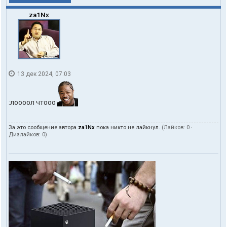
za1Nx
13 дек 2024, 07:03
:лоооол чтооо
За это сообщение автора
za1Nx
пока никто не лайкнул.
(Лайков:
0
·
Дизлайков:
0
)