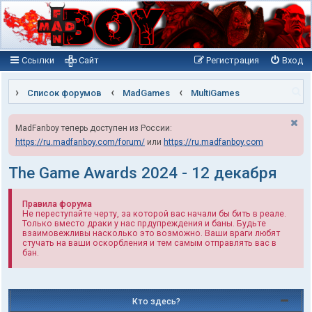
Ссылки
Сайт
Регистрация
Вход
П
Список форумов
MadGames
MultiGames
о
MadFanboy теперь доступен из России:
и
https://ru.madfanboy.com/forum/
или
https://ru.madfanboy.com
с
к
The Game Awards 2024 - 12 декабря
Правила форума
Не переступайте черту, за которой вас начали бы бить в реале.
Только вместо драки у нас прдупреждения и баны. Будьте
взаимовежливы насколько это возможно. Ваши враги любят
стучать на ваши оскорбления и тем самым отправлять вас в
бан.
Кто здесь?