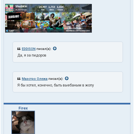
EDDISON
писал(а):
Да, я за пидоров
Маэстро Олежа
писал(а):
Я бы хотел, конечно, быть выебаным в жопу
Firex