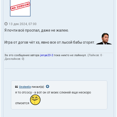
13 дек 2024, 07:00
Я почти всё проспал, даже не жалею.
Игра от догов чёт хз, явно все от лысой бабы сгорят.
За это сообщение автора
jenya23-2
пока никто не лайкнул.
(Лайков:
0
·
Дизлайков:
0
)
Unsteelix
писал(а):
я то отсосу - а вот он от моих слюней еще нескоро
отмоется