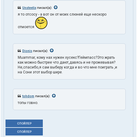
Unsteelix
писал(а):
я то отсосу - а вот он от моих слюней еще нескоро
отмоется
Dionis
писал(а):
Muammar, кому нах нужен хусекс?Геймпасс?Это жрать
как можно быстрее что дают,давясь и не прожевывая?
Не,спасибо,я сам выберу когда и во что мне поиграть ,и
на Сони этот выбор шире.
tohdom
писал(а):
топы говно.
СПОЙЛЕР
СПОЙЛЕР