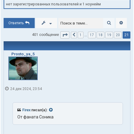
нет зарегистрированных пользователей и 1 ноунейм
Поиск
Расши
Ответить
Страница
21
из
21
21
401 сообщение
1
…
17
18
19
20
Пред.
Prosto_ya_5
24 дек 2024, 23:54
Firex
писал(а):
От фаната Соника