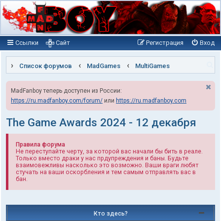
Ссылки
Сайт
Регистрация
Вход
П
Список форумов
MadGames
MultiGames
о
MadFanboy теперь доступен из России:
и
https://ru.madfanboy.com/forum/
или
https://ru.madfanboy.com
с
к
The Game Awards 2024 - 12 декабря
Правила форума
Не переступайте черту, за которой вас начали бы бить в реале.
Только вместо драки у нас прдупреждения и баны. Будьте
взаимовежливы насколько это возможно. Ваши враги любят
стучать на ваши оскорбления и тем самым отправлять вас в
бан.
Кто здесь?