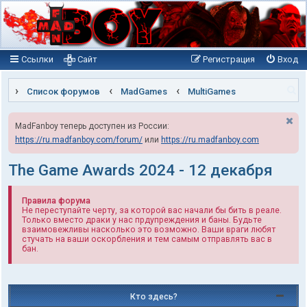
Ссылки
Сайт
Регистрация
Вход
П
Список форумов
MadGames
MultiGames
о
MadFanboy теперь доступен из России:
и
https://ru.madfanboy.com/forum/
или
https://ru.madfanboy.com
с
к
The Game Awards 2024 - 12 декабря
Правила форума
Не переступайте черту, за которой вас начали бы бить в реале.
Только вместо драки у нас прдупреждения и баны. Будьте
взаимовежливы насколько это возможно. Ваши враги любят
стучать на ваши оскорбления и тем самым отправлять вас в
бан.
Кто здесь?