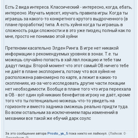
Есть 2 вида интереса. Классический - интересно, когда, ебать,
интересно. Изучать мувсет, изучать правила игры. Когда ты
играешь за какого-то конкретного крутого выдроченного (в
плане проработки) типа. А есть хуйня когда ты играешь в
сложность ради сложности и в это уже пиздец полный как по
мне, просто не понимаю этой хуйни
Претензии касательно Элден Ринга. В игре нет никакой
информации о рекомендуемых уровнях в зонах. Т.е. ты
можешь случайно попасть в хай лвл локацию и тебе там
дадут пизды. Второй момент что этот самый ОВ ничего тебе
не даёт в плане эксплоринга, потому что вся хуйня не
расположена равномерно по карте, а лежит в каких-то
скоплениях, из-за чего исследовать другие части локации
нет необходимости. Вообще в плане того что игра переехала
в ОВ - вот один хуй никаких бенефитов игроку не даёт, кроме
того что ты потенциально можешь что-то увидеть на
горизонте и вместо задника сможешь реально придти туда.
Во всем остальным за исключением пары изменений в
механики все такой же ебучий дарк соулс
За это сообщение автора
Prosto_ya_5
пока никто не лайкнул.
(Лайков:
0
·
Дизлайков:
0
)