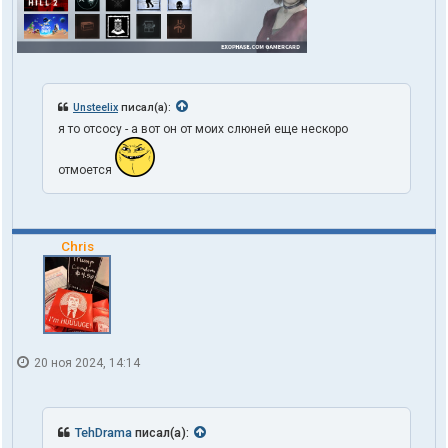
Unsteelix
писал(а):
я то отсосу - а вот он от моих слюней еще нескоро
отмоется
Chris
20 ноя 2024, 14:14
TehDrama
писал(а):