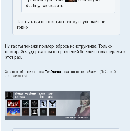
destiny, так сказать.
Так ты так и не ответил почему соулс-лайк не
говно
Ну так ты покажи пример, вбрось конструктива. Только
постарайся удержаться от сравнений боёвки со слэшерами в
этот раз.
За это сообщение автора
TehDrama
пока никто не лайкнул.
(Лайков:
0
·
Дизлайков:
0
)