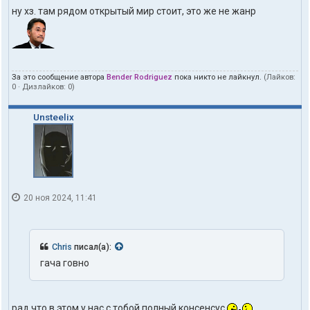
ну хз. там рядом открытый мир стоит, это же не жанр
За это сообщение автора
Bender Rodriguez
пока никто не лайкнул.
(Лайков:
0
· Дизлайков:
0
)
Unsteelix
20 ноя 2024, 11:41
Chris
писал(а):
гача говно
рад что в этом у нас с тобой полный консенсус