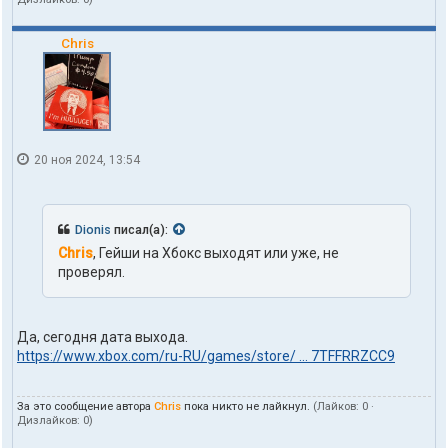
Chris
20 ноя 2024, 13:54
Dionis
писал(а):
Chris
, Гейши на Хбокс выходят или уже, не
проверял.
Да, сегодня дата выхода.
https://www.xbox.com/ru-RU/games/store/ ... 7TFFRRZCC9
За это сообщение автора
Chris
пока никто не лайкнул.
(Лайков:
0
·
Дизлайков:
0
)