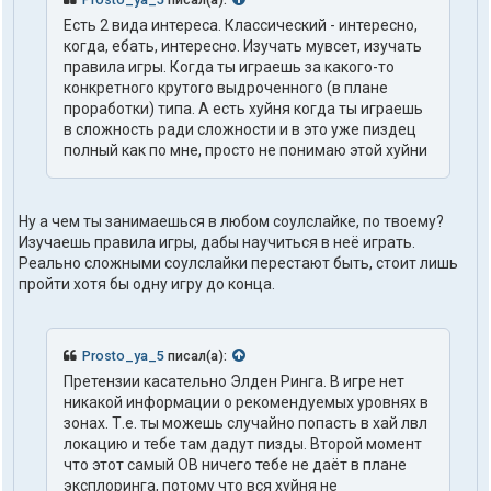
Есть 2 вида интереса. Классический - интересно,
когда, ебать, интересно. Изучать мувсет, изучать
правила игры. Когда ты играешь за какого-то
конкретного крутого выдроченного (в плане
проработки) типа. А есть хуйня когда ты играешь
в сложность ради сложности и в это уже пиздец
полный как по мне, просто не понимаю этой хуйни
Ну а чем ты занимаешься в любом соулслайке, по твоему?
Изучаешь правила игры, дабы научиться в неё играть.
Реально сложными соулслайки перестают быть, стоит лишь
пройти хотя бы одну игру до конца.
Prosto_ya_5
писал(а):
Претензии касательно Элден Ринга. В игре нет
никакой информации о рекомендуемых уровнях в
зонах. Т.е. ты можешь случайно попасть в хай лвл
локацию и тебе там дадут пизды. Второй момент
что этот самый ОВ ничего тебе не даёт в плане
эксплоринга, потому что вся хуйня не