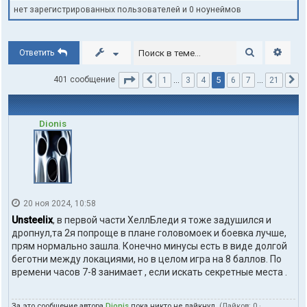
нет зарегистрированных пользователей и 0 ноунеймов
Поиск
Расши
Ответить
Страница
5
из
21
5
401 сообщение
1
…
3
4
6
7
…
21
Пред.
С
Dionis
20 ноя 2024, 10:58
Unsteelix
, в первой части ХеллБледи я тоже задушился и
дропнул,та 2я попроще в плане головомоек и боевка лучше,
прям нормально зашла. Конечно минусы есть в виде долгой
беготни между локациями, но в целом игра на 8 баллов. По
времени часов 7-8 занимает , если искать секретные места .
За это сообщение автора
Dionis
пока никто не лайкнул.
(Лайков:
0
·