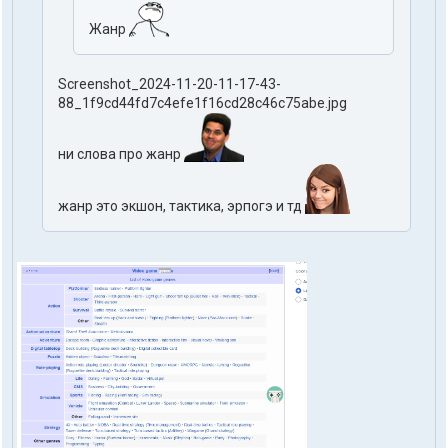
Жанр
Screenshot_2024-11-20-11-17-43-
88_1f9cd44fd7c4efe1f16cd28c46c75abe.jpg
ни слова про жанр
жанр это экшон, тактика, эрпогэ и тд