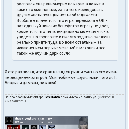
расположена равномерно по карте, а лежит в
каких-то скоплениях, из-за чего исследовать
другие части локации нет необходимости.
Вообще в плане того что игра переехала в ОВ -
вот один хуй никаких бенефитов игроку не даёт,
кроме того что ты потенциально можешь что-то
увидеть на горизонте и вместо задника сможешь
реально придти туда. Во всем остальным за
исключением пары изменений в механики все
такой же ебучий дарк соулс
Я сто раз писал, что срал на элден ринг и считаю его очень
переоценённой игрой. Мои любимые соулслайки - это дс1,
бладик и демоны, пожалуй.
За это сообщение автора
TehDrama
пока никто не лайкнул.
(Лайков:
0
·
Дизлайков:
0
)