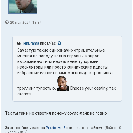
20 ноя 2024, 13:34
TehDrama
писал(а):
Зачастую такие однозначно отрицательные
мнения по поводу целых игровых жанров
высказывают или нереальные тупорезы-
неосиляторы или просто клинические идиоты,
избравшие из всех возможных видов троллинга,
троллинг тупостью.
Choose your destiny, так
сказать.
Так ты так и не ответил почему соулс-лайк не говно
За это сообщение автора
Prosto_ya_5
пока никто не лайкнул.
(Лайков:
0
·
Дизлайков:
0
)