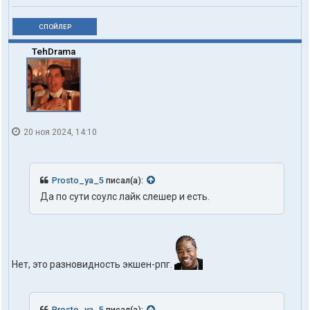
СПОЙЛЕР
TehDrama
20 ноя 2024, 14:10
Prosto_ya_5
писал(а):
Да по сути соулс лайк слешер и есть.
Нет, это разновидность экшен-рпг.
Prosto_ya_5
писал(а):