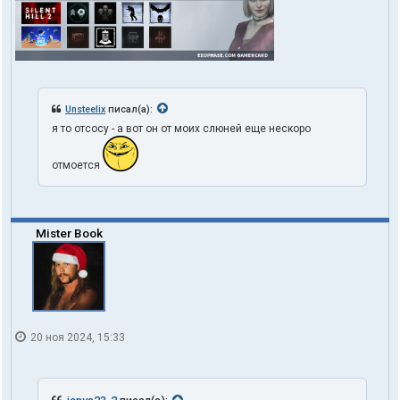
Unsteelix
писал(а):
я то отсосу - а вот он от моих слюней еще нескоро
отмоется
Mister Book
20 ноя 2024, 15:33