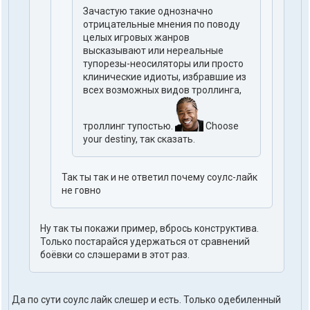
Зачастую такие однозначно
отрицательные мнения по поводу
целых игровых жанров
высказывают или нереальные
тупорезы-неосиляторы или просто
клинические идиоты, избравшие из
всех возможных видов троллинга,
троллинг тупостью.
Choose
your destiny, так сказать.
Так ты так и не ответил почему соулс-лайк
не говно
Ну так ты покажи пример, вбрось конструктива.
Только постарайся удержаться от сравнений
боёвки со слэшерами в этот раз.
Да по сути соулс лайк слешер и есть. Только одебиленный