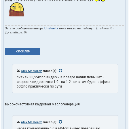
За это сообщение автора
Unsteelix
пока никто не лайкнул.
(Лайков:
0
·
Дизлайков:
0
)
СПОЙЛЕР
Alex Maslorez
писал(а):
скачай 30/24фпс видео и в плеере начни повышать
скорость видео выше 1.0 - на 1.2 при этом будет эффект
60фпс практически по сути
высокочастотная кадровая маслогенерация:
Alex Maslorez
писал(а):
через конвертацию с 0 в 60фпс видео превращаю