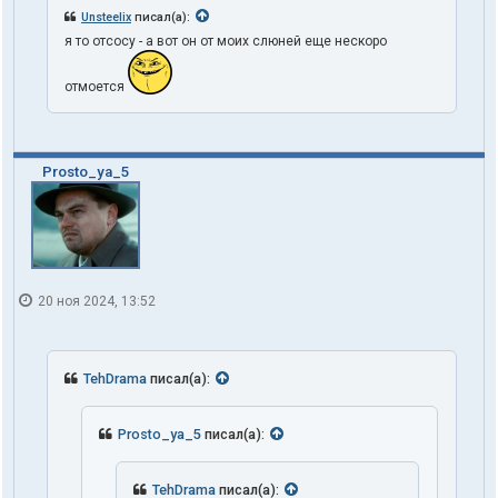
Unsteelix
писал(а):
я то отсосу - а вот он от моих слюней еще нескоро
отмоется
Prosto_ya_5
20 ноя 2024, 13:52
TehDrama
писал(а):
Prosto_ya_5
писал(а):
TehDrama
писал(а):