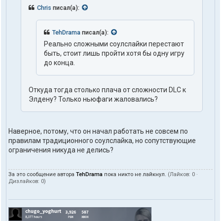
Chris
писал(а):
TehDrama
писал(а):
Реально сложными соулслайки перестают
быть, стоит лишь пройти хотя бы одну игру
до конца.
Откуда тогда столько плача от сложности DLC к
Элдену? Только ньюфаги жаловались?
Наверное, потому, что он начал работать не совсем по
правилам традиционного соулслайка, но сопутствующие
ограничения никуда не делись?
За это сообщение автора
TehDrama
пока никто не лайкнул.
(Лайков:
0
·
Дизлайков:
0
)