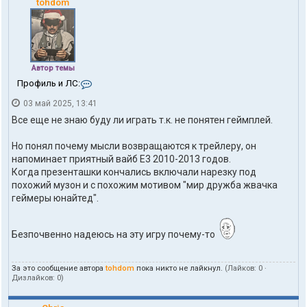
tohdom
Автор темы
К
Профиль и ЛС:
о
03 май 2025, 13:41
н
т
Все еще не знаю буду ли играть т.к. не понятен геймплей.
а
к
Но понял почему мысли возвращаются к трейлеру, он
т
напоминает приятный вайб Е3 2010-2013 годов.
ы
п
Когда презенташки кончались включали нарезку под
о
похожий музон и с похожим мотивом "мир дружба жвачка
л
геймеры юнайтед".
ь
з
о
Безпочвенно надеюсь на эту игру почему-то
в
а
т
За это сообщение автора
tohdom
пока никто не лайкнул.
(Лайков:
0
·
е
Дизлайков:
0
)
л
я
t