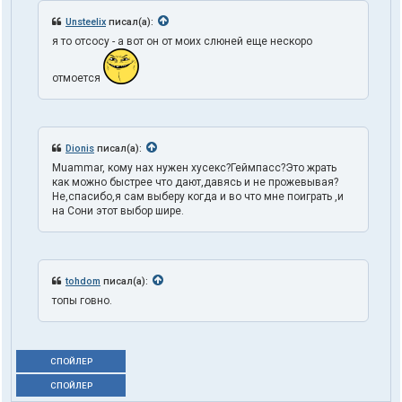
Unsteelix
писал(а):
я то отсосу - а вот он от моих слюней еще нескоро
отмоется
Dionis
писал(а):
Muammar, кому нах нужен хусекс?Геймпасс?Это жрать
как можно быстрее что дают,давясь и не прожевывая?
Не,спасибо,я сам выберу когда и во что мне поиграть ,и
на Сони этот выбор шире.
tohdom
писал(а):
топы говно.
СПОЙЛЕР
СПОЙЛЕР