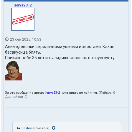
jenya23-2
23 сен 2025, 10:53
Анимедевочки с кроличьими ушками и хвостами. Какая
бесвкусица блять.
Прикинь тебе 35 лет и ты сидишь играешь в такую хуету.
За это сообщение автора
jenya23-2
пока никто не лайкнул.
(Лайков:
0
·
Дизлайков:
0
)
Unsteelix
писал(а):