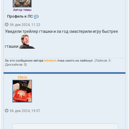
Автор темы
К
Профиль и ЛС:
о
06 дек 2024, 11:22
н
т
Увидели трейлер гташки и за год смастерили игру быстрее
а
к
т
гташки
ы
п
о
За это сообщение автора
tohdom
пока никто не лайкнул.
(Лайков:
0
·
л
Дизлайков:
0
)
ь
з
о
Chris
в
а
т
е
л
я
t
06 дек 2024, 19:57
o
h
d
o