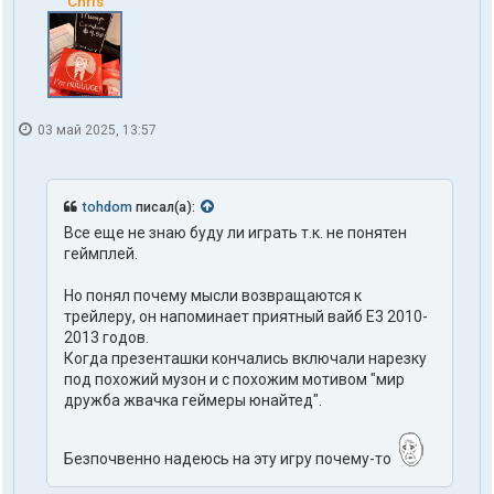
Chris
o
h
d
o
m
03 май 2025, 13:57
tohdom
писал(а):
Все еще не знаю буду ли играть т.к. не понятен
геймплей.
Но понял почему мысли возвращаются к
трейлеру, он напоминает приятный вайб Е3 2010-
2013 годов.
Когда презенташки кончались включали нарезку
под похожий музон и с похожим мотивом "мир
дружба жвачка геймеры юнайтед".
Безпочвенно надеюсь на эту игру почему-то