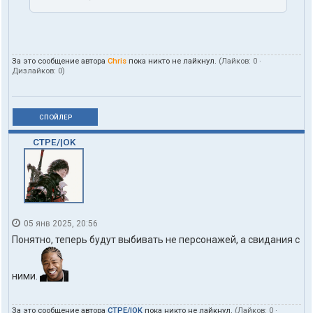
За это сообщение автора
Chris
пока никто не лайкнул.
(Лайков:
0
·
Дизлайков:
0
)
СПОЙЛЕР
CTPE/|OK
05 янв 2025, 20:56
Понятно, теперь будут выбивать не персонажей, а свидания с
ними.
За это сообщение автора
CTPE/|OK
пока никто не лайкнул.
(Лайков:
0
·