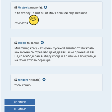
Unsteelix
писал(а):
я то отсосу - а вот он от моих слюней еще нескоро
отмоется
Dionis
писал(а):
Muammar, кому нах нужен хусекс?Геймпасс?Это жрать
как можно быстрее что дают,давясь и не прожевывая?
Не,спасибо,я сам выберу когда и во что мне поиграть ,и
на Сони этот выбор шире.
tohdom
писал(а):
топы говно.
СПОЙЛЕР
СПОЙЛЕР