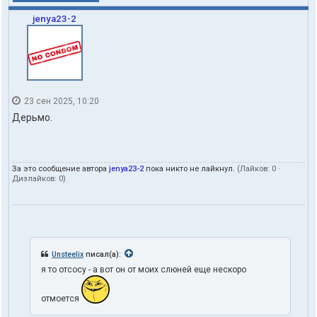
jenya23-2
23 сен 2025, 10:20
Дерьмо.
За это сообщение автора
jenya23-2
пока никто не лайкнул.
(Лайков:
0
·
Дизлайков:
0
)
Unsteelix
писал(а):
я то отсосу - а вот он от моих слюней еще нескоро
отмоется