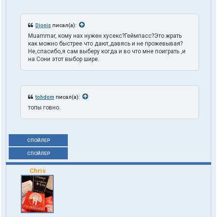
Dionis
писал(а):
Muammar, кому нах нужен хусекс?Геймпасс?Это жрать
как можно быстрее что дают,давясь и не прожевывая?
Не,спасибо,я сам выберу когда и во что мне поиграть ,и
на Сони этот выбор шире.
tohdom
писал(а):
топы говно.
СПОЙЛЕР
СПОЙЛЕР
Chris