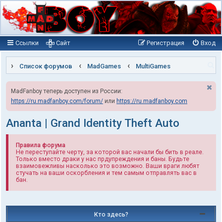
Ссылки
Сайт
Регистрация
Вход
П
Список форумов
MadGames
MultiGames
о
MadFanboy теперь доступен из России:
и
https://ru.madfanboy.com/forum/
или
https://ru.madfanboy.com
с
к
Ananta | Grand Identity Theft Auto
Правила форума
Не переступайте черту, за которой вас начали бы бить в реале.
Только вместо драки у нас прдупреждения и баны. Будьте
взаимовежливы насколько это возможно. Ваши враги любят
стучать на ваши оскорбления и тем самым отправлять вас в
бан.
Кто здесь?