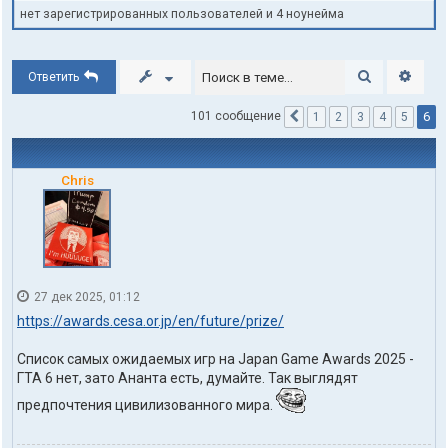
нет зарегистрированных пользователей и 4 ноунейма
Поиск
Расши
Ответить
6
101 сообщение
1
2
3
4
5
Пред.
Chris
27 дек 2025, 01:12
https://awards.cesa.or.jp/en/future/prize/
Список самых ожидаемых игр на Japan Game Awards 2025 -
ГТА 6 нет, зато Ананта есть, думайте. Так выглядят
предпочтения цивилизованного мира.