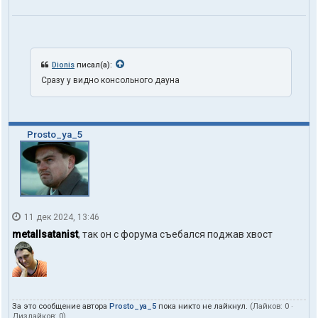
Dionis
писал(а):
Сразу у видно консольного дауна
Prosto_ya_5
11 дек 2024, 13:46
metallsatanist
, так он с форума съебался поджав хвост
За это сообщение автора
Prosto_ya_5
пока никто не лайкнул.
(Лайков:
0
·
Дизлайков:
0
)