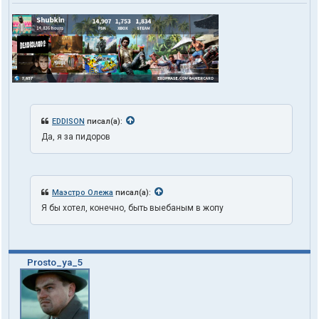
EDDISON
писал(а):
Да, я за пидоров
Маэстро Олежа
писал(а):
Я бы хотел, конечно, быть выебаным в жопу
Prosto_ya_5