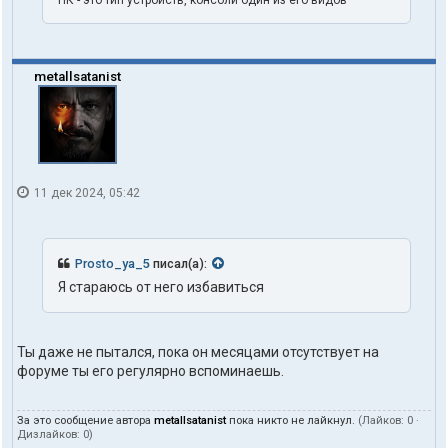
ПК - это тип устройств, консоли один из его видов
n
e
metallsatanist
11 дек 2024, 05:42
Prosto_ya_5
писал(а):
Я стараюсь от него избавиться
Ты даже не пытался, пока он месяцами отсутствует на
форуме ты его регулярно вспоминаешь.
За это сообщение автора
metallsatanist
пока никто не лайкнул.
(Лайков:
0
·
Дизлайков:
0
)