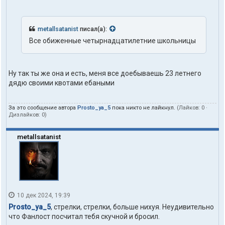
metallsatanist
писал(а):
Все обиженные четырнадцатилетние школьницы
Ну так ты же она и есть, меня все доебываешь 23 летнего
дядю своими квотами ебаными
За это сообщение автора
Prosto_ya_5
пока никто не лайкнул.
(Лайков:
0
·
Дизлайков:
0
)
metallsatanist
10 дек 2024, 19:39
Prosto_ya_5
, стрелки, стрелки, больше нихуя. Неудивительно
что Фанлост посчитал тебя скучной и бросил.