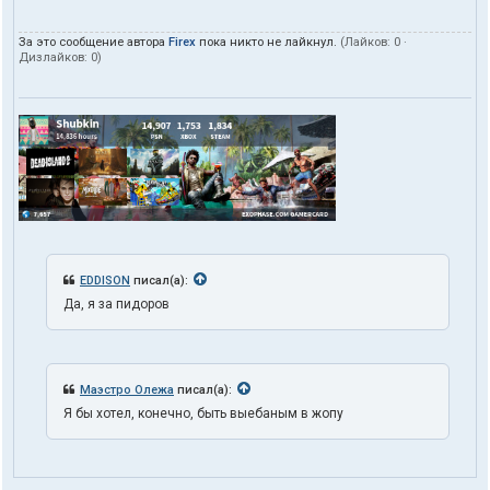
За это сообщение автора
Firex
пока никто не лайкнул.
(Лайков:
0
·
Дизлайков:
0
)
EDDISON
писал(а):
Да, я за пидоров
Маэстро Олежа
писал(а):
Я бы хотел, конечно, быть выебаным в жопу