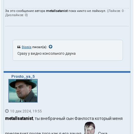
За это сообщение автора
metallsatanist
пока никто не лайкнул.
(Лайков:
0
·
Дизлайков:
0
)
Dionis
писал(а):
Сразу у видно консольного дауна
Prosto_ya_5
10 дек 2024, 19:55
metallsatanist
, ты внебрачный сын Фанлоста который меня
преследует после того как я его зачал
Сука