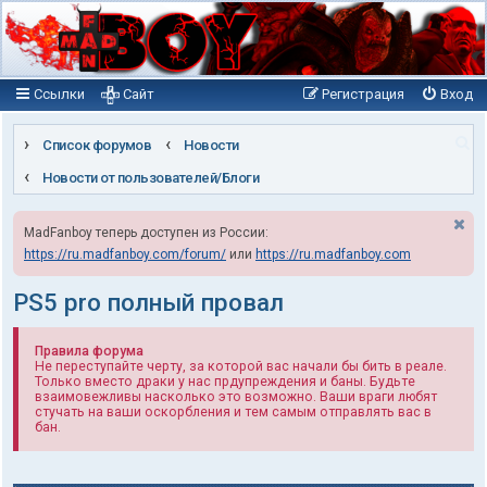
Ссылки
Сайт
Регистрация
Вход
П
Список форумов
Новости
о
Новости от пользователей/Блоги
и
MadFanboy теперь доступен из России:
с
https://ru.madfanboy.com/forum/
или
https://ru.madfanboy.com
к
PS5 pro полный провал
Правила форума
Не переступайте черту, за которой вас начали бы бить в реале.
Только вместо драки у нас прдупреждения и баны. Будьте
взаимовежливы насколько это возможно. Ваши враги любят
стучать на ваши оскорбления и тем самым отправлять вас в
бан.