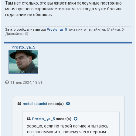
Там нет столько, это вы животники полоумные постоянно
меня про него спрашиваете зачем-то, когда я уже больше
года с ним не общаюсь
За это сообщение автора
Prosto_ya_5
пока никто не лайкнул.
(Лайков:
0
·
Дизлайков:
0
)
Prosto_ya_5
11 дек 2024, 13:51
metallsatanist
писал(а):
Prosto_ya_5
писал(а):
хорошо, если по твоей логике я пытаюсь
его засаммонить, почему я его первым