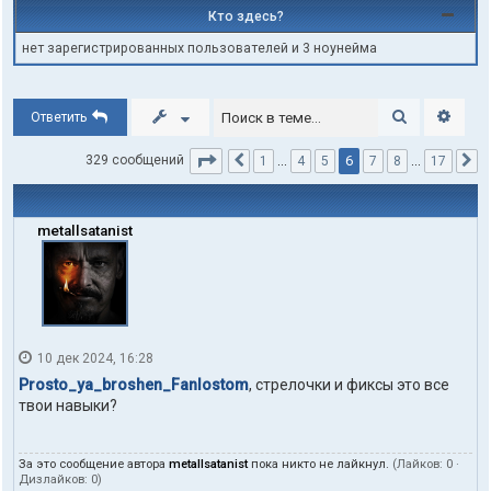
Кто здесь?
нет зарегистрированных пользователей и 3 ноунейма
Поиск
Расши
Ответить
Страница
6
из
17
6
329 сообщений
1
…
4
5
7
8
…
17
Пред.
С
metallsatanist
10 дек 2024, 16:28
Prosto_ya_broshen_Fanlostom
, стрелочки и фиксы это все
твои навыки?
За это сообщение автора
metallsatanist
пока никто не лайкнул.
(Лайков:
0
·
Дизлайков:
0
)