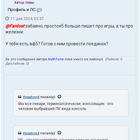
Автор темы
К
Профиль и ЛС:
о
11 дек 2024, 03:37
н
т
@Fanlost
забавно, простоя5 больше пишет про игры, а ты про
а
железки.
к
т
У тебя есть вф5? Готов с ним провести поединок?
ы
п
о
л
За это сообщение автора
truth1one
пока никто не лайкнул.
(Лайков:
0
·
Дизлайков:
0
)
ь
з
о
в
а
т
е
Vagabond
писал(а):
л
Мы все пекари, терминалогически, консольщик - это
я
человек выбравший ПК вида консоль
t
r
u
t
h
Vagabond
писал(а):
1
o