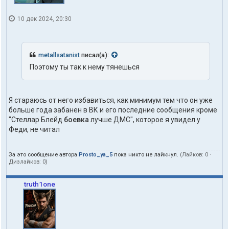
10 дек 2024, 20:30
metallsatanist
писал(а):
Поэтому ты так к нему тянешься
Я стараюсь от него избавиться, как минимум тем что он уже
больше года забанен в ВК и его последние сообщения кроме
"Стеллар Блейд
боевка
лучше ДМС", которое я увидел у
Феди, не читал
За это сообщение автора
Prosto_ya_5
пока никто не лайкнул.
(Лайков:
0
·
Дизлайков:
0
)
truth1one