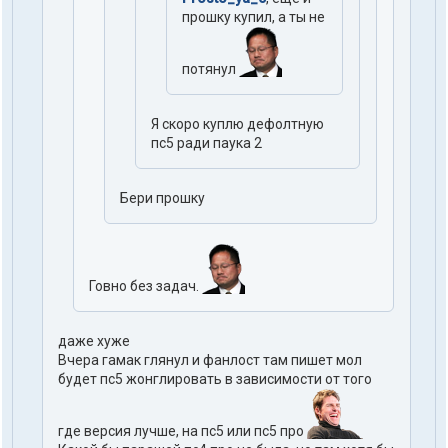
прошку купил, а ты не
потянул
Я скоро куплю дефолтную
пс5 ради паука 2
Бери прошку
Говно без задач.
даже хуже
Вчера гамак глянул и фанлост там пишет мол
будет пс5 жонглировать в зависимости от того
где версия лучше, на пс5 или пс5 про