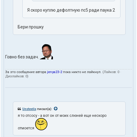
Я скоро куплю дефолтную пс5 ради паука 2
Бери прошку
Говно без задач.
За это сообщение автора
jenya23-2
пока никто не лайкнул.
(Лайков:
0
·
Дизлайков:
0
)
Unsteelix
писал(а):
я то отсосу - а вот он от моих слюней еще нескоро
отмоется