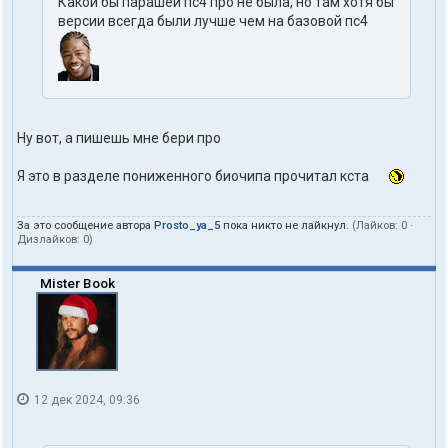
Какой бы парашей пс4 про не была, но там хотя бы
версии всегда были лучше чем на базовой пс4
Ну вот, а пишешь мне бери про
Я это в разделе пониженного биочипа прочитал кста
За это сообщение автора
Prosto_ya_5
пока никто не лайкнул.
(Лайков:
0
·
Дизлайков:
0
)
Mister Book
12 дек 2024, 09:36