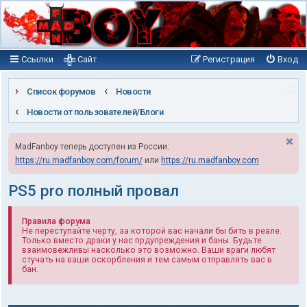
Ссылки
Сайт
Регистрация
Вход
П
Список форумов
Новости
о
Новости от пользователей/Блоги
и
MadFanboy теперь доступен из России:
с
https://ru.madfanboy.com/forum/
или
https://ru.madfanboy.com
к
PS5 pro полный провал
Правила форума
Не переступайте черту, за которой вас начали бы бить в реале.
Только вместо драки у нас прдупреждения и баны. Будьте
взаимовежливы насколько это возможно. Ваши враги любят
стучать на ваши оскорбления и тем самым отправлять вас в
бан.