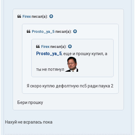
Firex
писал(а):
Prosto_ya_5
писал(а):
Firex
писал(а):
Prosto_ya_5
, еще и прошку купил, а
ты не потянул
Я скоро куплю дефолтную пс5 ради паука 2
Бери прошку
Нахуй не всралась пока