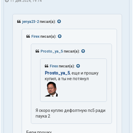
11 дек 2024, 19:14
jenya23-2
писал(а):
Firex
писал(а):
Prosto_ya_5
писал(а):
Firex
писал(а):
Prosto_ya_5
, еще и прошку
купил, а ты не потянул
Я скоро куплю дефолтную пс5 ради
паука 2
Бери прошку