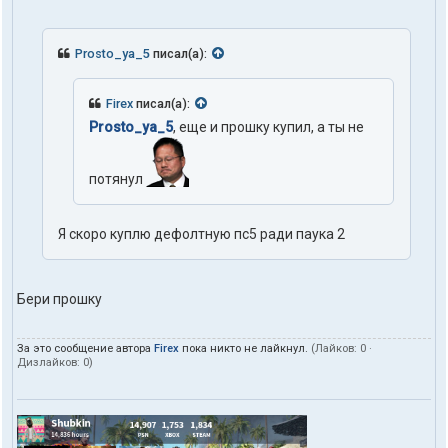
Prosto_ya_5
писал(а):
Firex
писал(а):
Prosto_ya_5
, еще и прошку купил, а ты не
потянул
Я скоро куплю дефолтную пс5 ради паука 2
Бери прошку
За это сообщение автора
Firex
пока никто не лайкнул.
(Лайков:
0
·
Дизлайков:
0
)