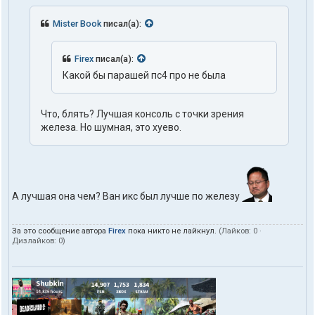
Mister Book
писал(а):
Firex
писал(а):
Какой бы парашей пс4 про не была
Что, блять? Лучшая консоль с точки зрения
железа. Но шумная, это хуево.
А лучшая она чем? Ван икс был лучше по железу
За это сообщение автора
Firex
пока никто не лайкнул.
(Лайков:
0
·
Дизлайков:
0
)