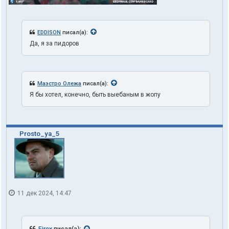
EDDISON
писал(а):
Да, я за пидоров
Маэстро Олежа
писал(а):
Я бы хотел, конечно, быть выебаным в жопу
Prosto_ya_5
11 дек 2024, 14:47
Firex
писал(а):