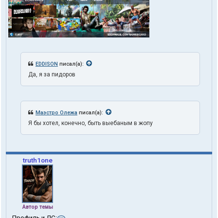
EDDISON
писал(а):
Да, я за пидоров
Маэстро Олежа
писал(а):
Я бы хотел, конечно, быть выебаным в жопу
truth1one
Автор темы
К
Профиль и ЛС: