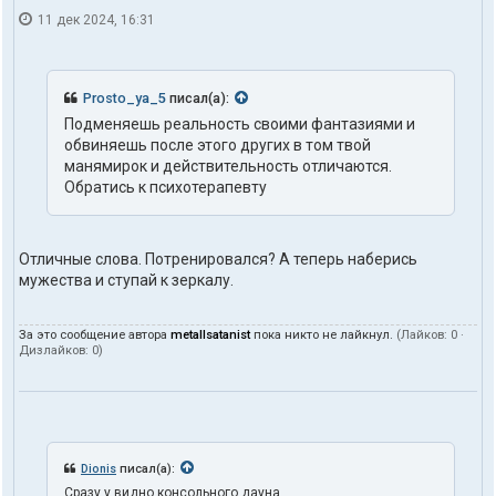
11 дек 2024, 16:31
Prosto_ya_5
писал(а):
Подменяешь реальность своими фантазиями и
обвиняешь после этого других в том твой
манямирок и действительность отличаются.
Обратись к психотерапевту
Отличные слова. Потренировался? А теперь наберись
мужества и ступай к зеркалу.
За это сообщение автора
metallsatanist
пока никто не лайкнул.
(Лайков:
0
·
Дизлайков:
0
)
Dionis
писал(а):
Сразу у видно консольного дауна