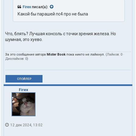
Firex
писал(а):
Какой бы парашей пс4 про не была
Что, блять? Лучшая консоль с точки зрения железа. Но
шумная, это хуево.
За это сообщение автора
Mister Book
пока никто не лайкнул.
(Лайков:
0
·
Дизлайков:
0
)
СПОЙЛЕР
Firex
12 дек 2024, 13:02