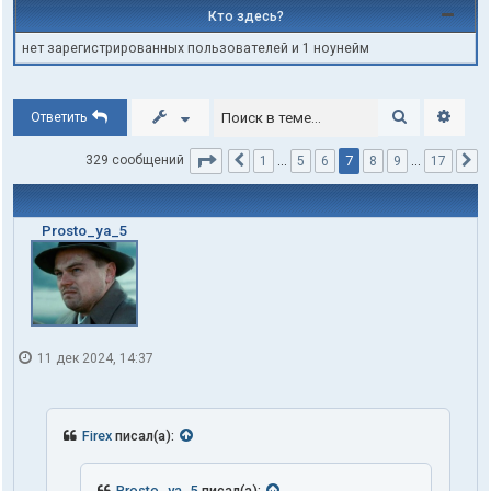
Кто здесь?
нет зарегистрированных пользователей и 1 ноунейм
Поиск
Расши
Ответить
Страница
7
из
17
7
329 сообщений
1
…
5
6
8
9
…
17
Пред.
С
Prosto_ya_5
11 дек 2024, 14:37
Firex
писал(а):
Prosto_ya_5
писал(а):