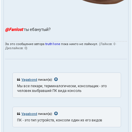
@Fanlost
ты ебанутый?
За это сообщение автора
truth1one
пока никто не лайкнул.
(Лайков:
0
·
Дизлайков:
0
)
Vagabond
писал(а):
Мы все пекари, терминалогически, консольщик - это
человек выбравший ПК вида консоль
Vagabond
писал(а):
ПК - это тип устройств, консоли один из его видов