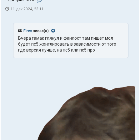
о
11 дек 2024, 23:11
н
т
а
к
т
Firex
писал(а):
ы
Вчера гамак глянул и фанлост там пишет мол
п
будет пс5 жонглировать в зависимости от того
о
л
где версия лучше, на пс5 или пс5 про
ь
з
о
в
а
т
е
л
я
t
r
u
t
h
1
o
n
e