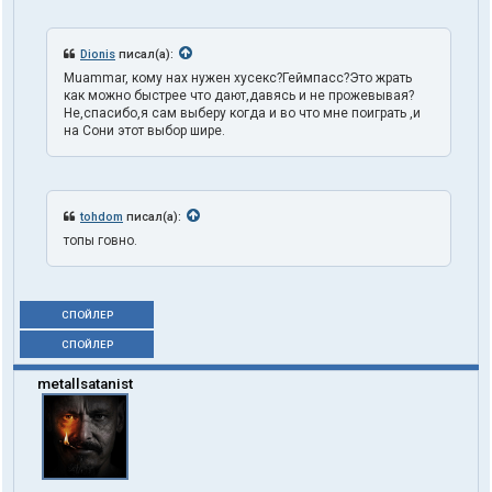
Dionis
писал(а):
Muammar, кому нах нужен хусекс?Геймпасс?Это жрать
как можно быстрее что дают,давясь и не прожевывая?
Не,спасибо,я сам выберу когда и во что мне поиграть ,и
на Сони этот выбор шире.
tohdom
писал(а):
топы говно.
СПОЙЛЕР
СПОЙЛЕР
metallsatanist