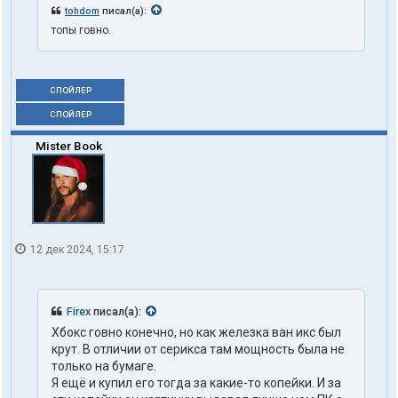
tohdom
писал(а):
топы говно.
СПОЙЛЕР
СПОЙЛЕР
Mister Book
12 дек 2024, 15:17
Firex
писал(а):
Хбокс говно конечно, но как железка ван икс был
крут. В отличии от серикса там мощность была не
только на бумаге.
Я ещё и купил его тогда за какие-то копейки. И за