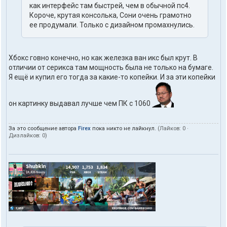
как интерфейс там быстрей, чем в обычной пс4.
Короче, крутая консолька, Сони очень грамотно
ее продумали. Только с дизайном промахнулись.
Хбокс говно конечно, но как железка ван икс был крут. В
отличии от серикса там мощность была не только на бумаге.
Я ещё и купил его тогда за какие-то копейки. И за эти копейки
он картинку выдавал лучше чем ПК с 1060
За это сообщение автора
Firex
пока никто не лайкнул.
(Лайков:
0
·
Дизлайков:
0
)