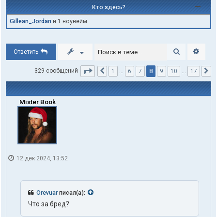
Кто здесь?
Gillean_Jordan
и 1 ноунейм
Поиск
Расши
Ответить
Страница
8
из
17
8
329 сообщений
1
…
6
7
9
10
…
17
Пред.
С
Mister Book
12 дек 2024, 13:52
Orevuar
писал(а):
Что за бред?