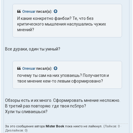
Orevuar
писал(а):
И какие конкретно фанбои? Те, что без
критического мышления наслушались чужих
мнений?
Все дураки, один ты умный?
Orevuar
писал(а):
почему ты сам на них уповаешь? Получается и
твое мнение кем-то левым сформировано?
Обзоры есть и их много. Сформировать мнение несложно.
В третий раз повторяю: где твоя пс5про?
Хули ты сливаешься?
За это сообщение автора
Mister Book
пока никто не лайкнул.
(Лайков:
0
·
Дизлайков:
0
)