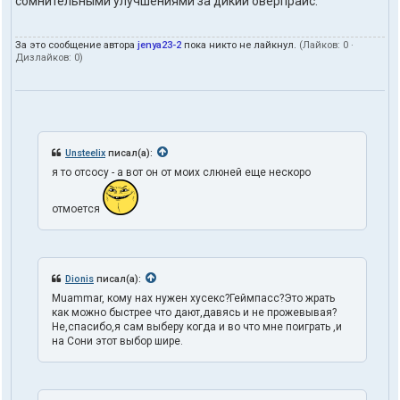
сомнительными улучшениями за дикий оверпрайс.
За это сообщение автора
jenya23-2
пока никто не лайкнул.
(Лайков:
0
·
Дизлайков:
0
)
Unsteelix
писал(а):
я то отсосу - а вот он от моих слюней еще нескоро
отмоется
Dionis
писал(а):
Muammar, кому нах нужен хусекс?Геймпасс?Это жрать
как можно быстрее что дают,давясь и не прожевывая?
Не,спасибо,я сам выберу когда и во что мне поиграть ,и
на Сони этот выбор шире.