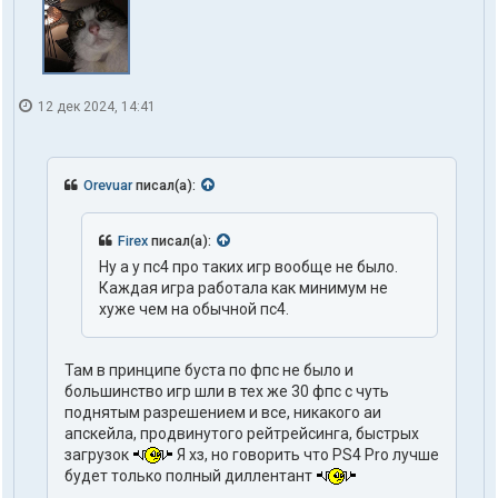
12 дек 2024, 14:41
Orevuar
писал(а):
Firex
писал(а):
Ну а у пс4 про таких игр вообще не было.
Каждая игра работала как минимум не
хуже чем на обычной пс4.
Там в принципе буста по фпс не было и
большинство игр шли в тех же 30 фпс с чуть
поднятым разрешением и все, никакого аи
апскейла, продвинутого рейтрейсинга, быстрых
загрузок
Я хз, но говорить что PS4 Pro лучше
будет только полный диллентант