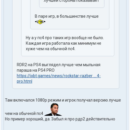
лучшей стороны показывает
В паре игр, в большинстве лучше
Ну а у пс4 про таких игр вообще не было.
Каждая игра работала как минимум не
хуже чем на обычной пс4.
RDR2 на PS4 выглядел лучше чем мыльная
параша на PS4 PRO
https://ixbt.games/news/rockstar-razber ... 4-
pro.html
Там включался 1080р режим и игрок получал версию лучше
чем на обычной пс4
Но пример хороший, да. Забыл я про рдр2 действительно