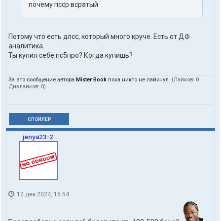
почему псср всратый
Потому что есть длсс, который много круче. Есть от ДФ
аналитика.
Ты купил себе пс5про? Когда купишь?
За это сообщение автора
Mister Book
пока никто не лайкнул.
(Лайков:
0
·
Дизлайков:
0
)
СПОЙЛЕР
jenya23-2
12 дек 2024, 16:54