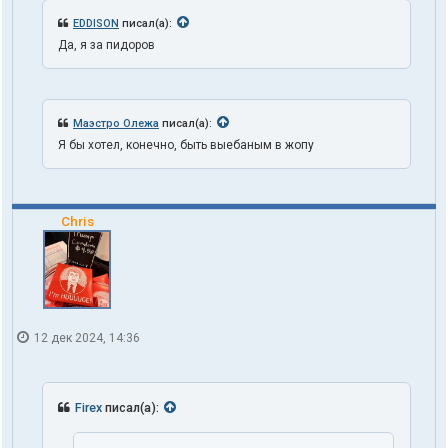
EDDISON
писал(а):
Да, я за пидоров
Маэстро Олежа
писал(а):
Я бы хотел, конечно, быть выебаным в жопу
Chris
12 дек 2024, 14:36
Firex
писал(а):