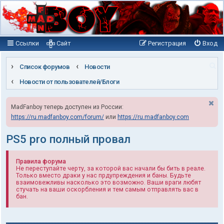
Ссылки
Сайт
Регистрация
Вход
П
Список форумов
Новости
о
Новости от пользователей/Блоги
и
MadFanboy теперь доступен из России:
с
https://ru.madfanboy.com/forum/
или
https://ru.madfanboy.com
к
PS5 pro полный провал
Правила форума
Не переступайте черту, за которой вас начали бы бить в реале.
Только вместо драки у нас прдупреждения и баны. Будьте
взаимовежливы насколько это возможно. Ваши враги любят
стучать на ваши оскорбления и тем самым отправлять вас в
бан.