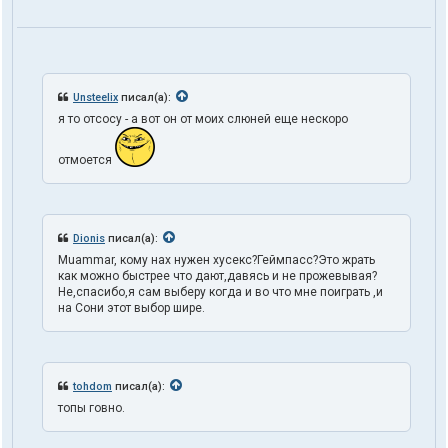
Unsteelix
писал(а):
я то отсосу - а вот он от моих слюней еще нескоро
отмоется
Dionis
писал(а):
Muammar, кому нах нужен хусекс?Геймпасс?Это жрать
как можно быстрее что дают,давясь и не прожевывая?
Не,спасибо,я сам выберу когда и во что мне поиграть ,и
на Сони этот выбор шире.
tohdom
писал(а):
топы говно.