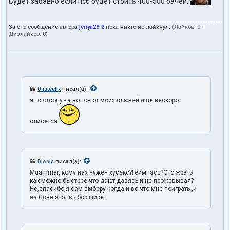
Будет забавно если пс6 будет стоить 400-500 бачей.
За это сообщение автора
jenya23-2
пока никто не лайкнул.
(Лайков:
0
·
Дизлайков:
0
)
Unsteelix
писал(а):
я то отсосу - а вот он от моих слюней еще нескоро
отмоется
Dionis
писал(а):
Muammar, кому нах нужен хусекс?Геймпасс?Это жрать
как можно быстрее что дают,давясь и не прожевывая?
Не,спасибо,я сам выберу когда и во что мне поиграть ,и
на Сони этот выбор шире.