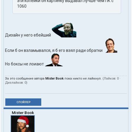
эти копейки он картинку выдавал лучше чем ПК с
1060
Дизайн у него ебейший
Если б он взламывался, я б его взял ради обратки
Но боксы не лоиают
За это сообщение автора
Mister Book
пока никто не лайкнул.
(Лайков:
0
·
Дизлайков:
0
)
СПОЙЛЕР
Mister Book