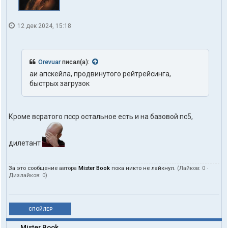
12 дек 2024, 15:18
Orevuar
писал(а):
аи апскейла, продвинутого рейтрейсинга,
быстрых загрузок
Кроме всратого псср остальное есть и на базовой пс5,
дилетант
За это сообщение автора
Mister Book
пока никто не лайкнул.
(Лайков:
0
·
Дизлайков:
0
)
СПОЙЛЕР
Mister Book