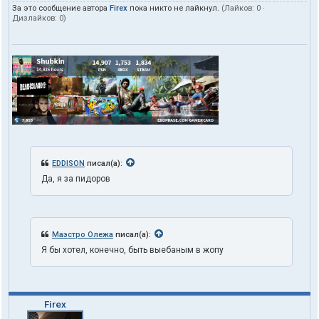
За это сообщение автора
Firex
пока никто не лайкнул.
(Лайков:
0
·
Дизлайков:
0
)
EDDISON
писал(а):
Да, я за пидоров
Маэстро Олежа
писал(а):
Я бы хотел, конечно, быть выебаным в жопу
Firex