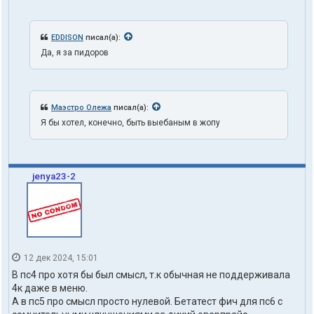
EDDISON
писал(а):
Да, я за пидоров
Маэстро Олежа
писал(а):
Я бы хотел, конечно, быть выебаным в жопу
jenya23-2
12 дек 2024, 15:01
В пс4 про хотя бы был смысл, т.к обычная не поддерживала
4к даже в меню.
А в пс5 про смысл просто нулевой. Бетатест фич для пс6 с