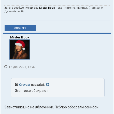
За это сообщение автора
Mister Book
пока никто не лайкнул.
(Лайков:
0
·
Дизлайков:
0
)
СПОЙЛЕР
Mister Book
12 дек 2024, 18:30
Orevuar
писал(а):
Эпл тоже обсирают
Завистники, но не яблочники. Пс5про обосрали сонибои.