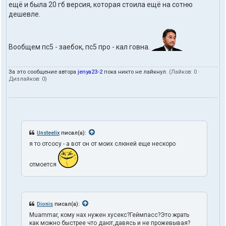
ещё и была 20 гб версия, которая стоила ещё на сотню
дешевле.
Вообщем пс5 - заебок, пс5 про - кал говна.
За это сообщение автора
jenya23-2
пока никто не лайкнул.
(Лайков:
0
·
Дизлайков:
0
)
Unsteelix
писал(а):
я то отсосу - а вот он от моих слюней еще нескоро
отмоется
Dionis
писал(а):
Muammar, кому нах нужен хусекс?Геймпасс?Это жрать
как можно быстрее что дают,давясь и не прожевывая?