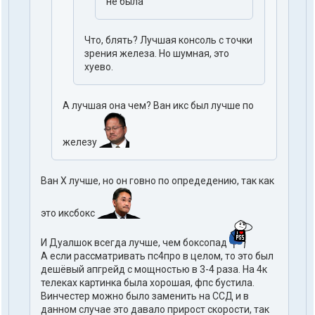
не была
Что, блять? Лучшая консоль с точки
зрения железа. Но шумная, это
хуево.
А лучшая она чем? Ван икс был лучше по
железу
Ван Х лучше, но он говно по опредедению, так как
это иксбокс
И Дуалшок всегда лучше, чем боксопад
А если рассматривать пс4про в целом, то это был
дешёвый апгрейд с мощностью в 3-4 раза. На 4к
телеках картинка была хорошая, фпс бустила.
Винчестер можно было заменить на ССД и в
данном случае это давало прирост скорости, так