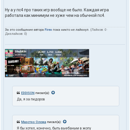
Ну а у пс4 про таких игр вообще не было. Каждая игра
работала как минимум не хуже чем на обычной пс4.
За это сообщение автора
Firex
пока никто не лайкнул.
(Лайков:
0
·
Дизлайков:
0
)
EDDISON
писал(а):
Да, я за пидоров
Маэстро Олежа
писал(а):
Я бы хотел, конечно, быть выебаным в жопу