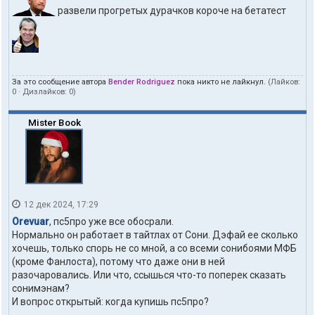
развели прогретых дурачков короче на бетатест
За это сообщение автора
Bender Rodriguez
пока никто не лайкнул.
(Лайков:
0
· Дизлайков:
0
)
Mister Book
12 дек 2024, 17:29
Orevuar
, пс5про уже все обосрали.
Нормально он работает в тайтлах от Сони. Дэфай ее сколько
хочешь, только спорь не со мной, а со всеми сонибоями МФБ
(кроме Фанлоста), потому что даже они в ней
разочаровались. Или что, ссышься что-то поперек сказать
сонимэнам?
И вопрос открытый: когда купишь пс5про?