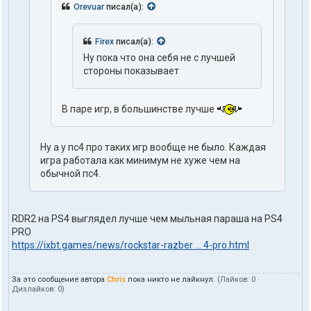
Orevuar
писал(а):
Firex
писал(а):
Ну пока что она себя не с лучшей
стороны показывает
В паре игр, в большинстве лучше
Ну а у пс4 про таких игр вообще не было. Каждая
игра работала как минимум не хуже чем на
обычной пс4.
RDR2 на PS4 выглядел лучше чем мыльная параша на PS4
PRO
https://ixbt.games/news/rockstar-razber ... 4-pro.html
За это сообщение автора
Chris
пока никто не лайкнул.
(Лайков:
0
·
Дизлайков:
0
)