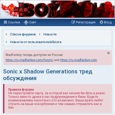
Ссылки
Сайт
Регистрация
Вход
П
Список форумов
Новости
о
Новости от пользователей/Блоги
и
MadFanboy теперь доступен из России:
с
https://ru.madfanboy.com/forum/
или
https://ru.madfanboy.com
к
Sonic x Shadow Generations тред
обсуждения
Правила форума
Не переступайте черту, за которой вас начали бы бить в реале.
Только вместо драки у нас прдупреждения и баны. Будьте
взаимовежливы насколько это возможно. Ваши враги любят
стучать на ваши оскорбления и тем самым отправлять вас в
бан.