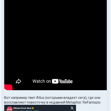
Вот например твит Atlus (которыми владеет сега), где они
восславляют повесточку в недавней Metaphor: ReFantazio