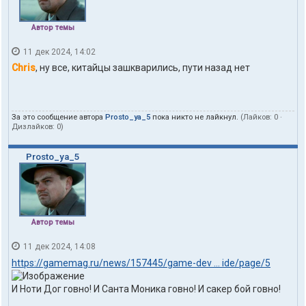
Автор темы
11 дек 2024, 14:02
Chris
, ну все, китайцы зашкварились, пути назад нет
За это сообщение автора
Prosto_ya_5
пока никто не лайкнул.
(Лайков:
0
·
Дизлайков:
0
)
Prosto_ya_5
Автор темы
11 дек 2024, 14:08
https://gamemag.ru/news/157445/game-dev ... ide/page/5
И Ноти Дог говно! И Санта Моника говно! И сакер бой говно!