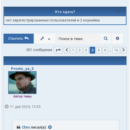
Кто здесь?
нет зарегистрированных пользователей и 2 ноунейма
Поиск
Расши
Ответить
Страница
4
из
16
4
301 сообщение
1
2
3
5
6
…
16
Пред.
С
Prosto_ya_5
Автор темы
11 дек 2024, 13:53
Chris
писал(а):