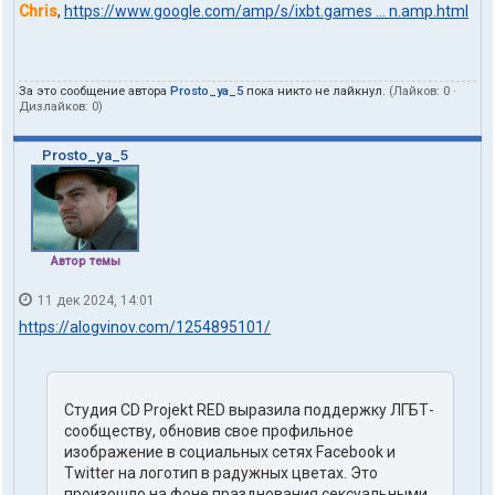
Chris
,
https://www.google.com/amp/s/ixbt.games ... n.amp.html
За это сообщение автора
Prosto_ya_5
пока никто не лайкнул.
(Лайков:
0
·
Дизлайков:
0
)
Prosto_ya_5
Автор темы
11 дек 2024, 14:01
https://alogvinov.com/1254895101/
Студия CD Projekt RED выразила поддержку ЛГБТ-
сообществу, обновив свое профильное
изображение в социальных сетях Facebook и
Twitter на логотип в радужных цветах. Это
произошло на фоне празднования сексуальными