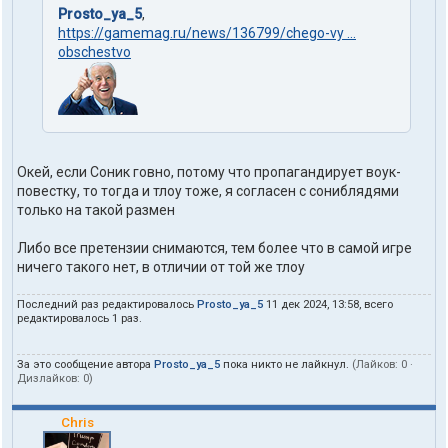
Prosto_ya_5
,
https://gamemag.ru/news/136799/chego-vy ...
obschestvo
Окей, если Соник говно, потому что пропагандирует воук-
повестку, то тогда и тлоу тоже, я согласен с сониблядями
только на такой размен
Либо все претензии снимаются, тем более что в самой игре
ничего такого нет, в отличии от той же тлоу
Последний раз редактировалось
Prosto_ya_5
11 дек 2024, 13:58, всего
редактировалось 1 раз.
За это сообщение автора
Prosto_ya_5
пока никто не лайкнул.
(Лайков:
0
·
Дизлайков:
0
)
Chris