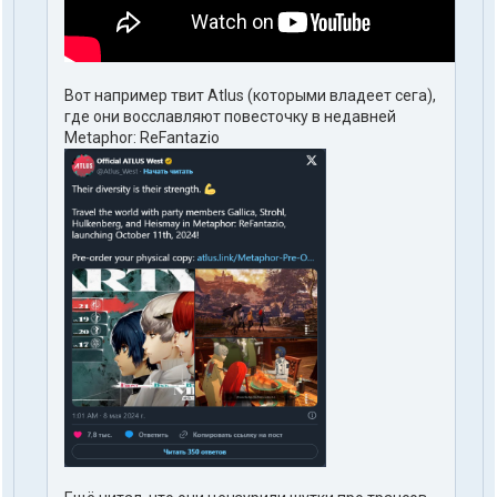
Вот например твит Atlus (которыми владеет сега),
где они восславляют повесточку в недавней
Metaphor: ReFantazio