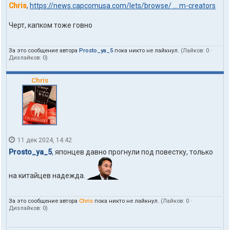
Chris
,
https://news.capcomusa.com/lets/browse/ ... m-creators
Черт, капком тоже говно
За это сообщение автора
Prosto_ya_5
пока никто не лайкнул.
(Лайков:
0
·
Дизлайков:
0
)
Chris
11 дек 2024, 14:42
Prosto_ya_5
, японцев давно прогнули под повестку, только
на китайцев надежда.
За это сообщение автора
Chris
пока никто не лайкнул.
(Лайков:
0
·
Дизлайков:
0
)