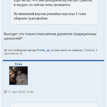
Ещё читал, что они цензурили шутки про трансов
в якудзе, но сейчас лень проверять
Из
японской
версии ремейка персоны 3 тоже
убирали трансфобию
Выходит что только пока капком держатся традиционных
ценностей?
За это сообщение автора
Prosto_ya_5
пока никто не лайкнул.
(Лайков:
0
·
Дизлайков:
0
)
Firex
11 дек 2024, 14:40