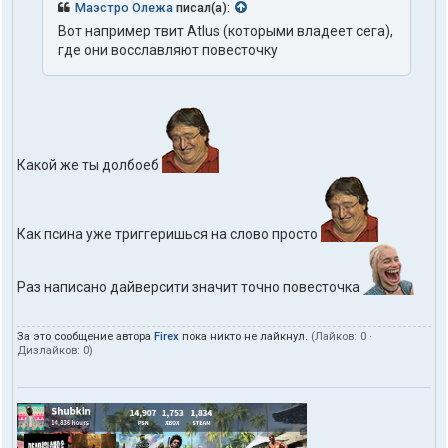
Маэстро Олежа
писал(а):
Вот например твит Atlus (которыми владеет сега),
где они восславляют повесточку
Какой же ты долбоеб
Как псина уже триггеришься на слово просто
Раз написано дайверсити значит точно повесточка
За это сообщение автора
Firex
пока никто не лайкнул.
(Лайков:
0
·
Дизлайков:
0
)