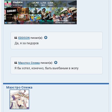
EDDISON
писал(а):
Да, я за пидоров
Маэстро Олежа
писал(а):
Я бы хотел, конечно, быть выебаным в жопу
Маэстро Олежа