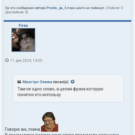
За это сообщение автора
Prosto_ya_5
пока никто не лайкнул.
(Лайков:
0
·
Дизлайков:
0
)
Firex
11 дек 2024, 14:59
Маэстро Олежа
писал(а):
Там не одно слово, а целая фраза которую
понятно кто использу
Говорю же, псина
В твоем мирке видимо само слово придумали сжвшники.