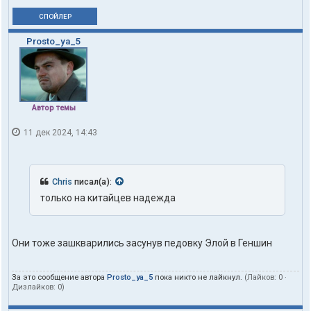
СПОЙЛЕР
Prosto_ya_5
Автор темы
11 дек 2024, 14:43
Chris
писал(а):
только на китайцев надежда
Они тоже зашкварились засунув педовку Элой в Геншин
За это сообщение автора
Prosto_ya_5
пока никто не лайкнул.
(Лайков:
0
·
Дизлайков:
0
)