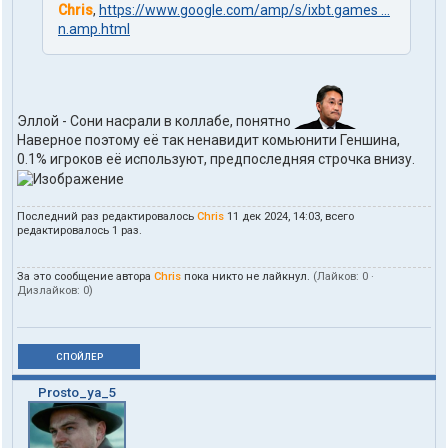
Chris
,
https://www.google.com/amp/s/ixbt.games ...
n.amp.html
Эллой - Сони насрали в коллабе, понятно
Наверное поэтому её так ненавидит комьюнити Геншина,
0.1% игроков её используют, предпоследняя строчка внизу.
Последний раз редактировалось
Chris
11 дек 2024, 14:03, всего
редактировалось 1 раз.
За это сообщение автора
Chris
пока никто не лайкнул.
(Лайков:
0
·
Дизлайков:
0
)
СПОЙЛЕР
Prosto_ya_5