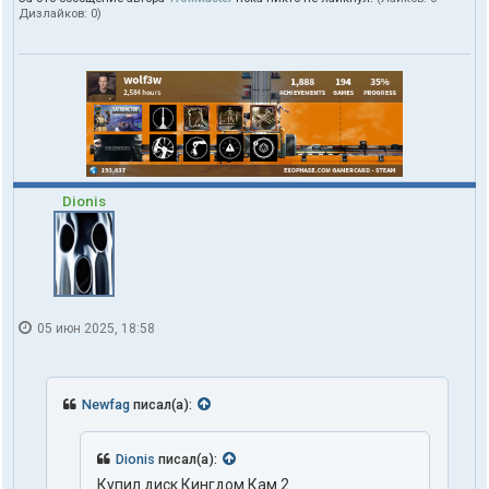
Дизлайков:
0
)
Dionis
05 июн 2025, 18:58
Newfag
писал(а):
Dionis
писал(а):
Купил диск Кингдом Кам 2