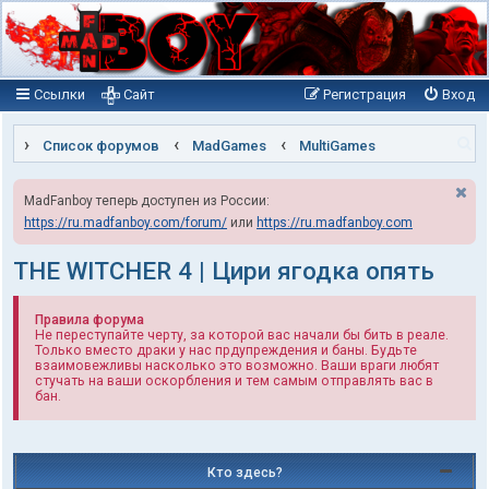
Ссылки
Сайт
Регистрация
Вход
П
Список форумов
MadGames
MultiGames
о
MadFanboy теперь доступен из России:
и
https://ru.madfanboy.com/forum/
или
https://ru.madfanboy.com
с
к
THE WITCHER 4 | Цири ягодка опять
Правила форума
Не переступайте черту, за которой вас начали бы бить в реале.
Только вместо драки у нас прдупреждения и баны. Будьте
взаимовежливы насколько это возможно. Ваши враги любят
стучать на ваши оскорбления и тем самым отправлять вас в
бан.
Кто здесь?