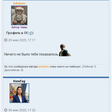
tohdom
Автор темы
К
Профиль и ЛС:
о
05 июн 2025, 17:17
н
т
а
к
Ничего не было тебе показалось
т
ы
п
За это сообщение автора
tohdom
пока никто не лайкнул.
(Лайков:
0
·
о
Дизлайков:
0
)
л
ь
з
Newfag
о
в
а
т
е
л
я
05 июн 2025, 17:32