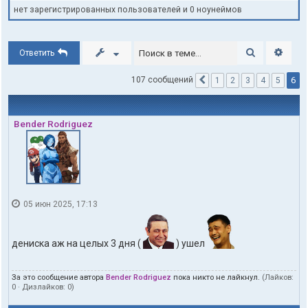
нет зарегистрированных пользователей и 0 ноунеймов
Поиск
Расши
Ответить
6
107 сообщений
1
2
3
4
5
Пред.
Bender Rodriguez
05 июн 2025, 17:13
дениска аж на целых 3 дня (
) ушел
За это сообщение автора
Bender Rodriguez
пока никто не лайкнул.
(Лайков:
0
· Дизлайков:
0
)