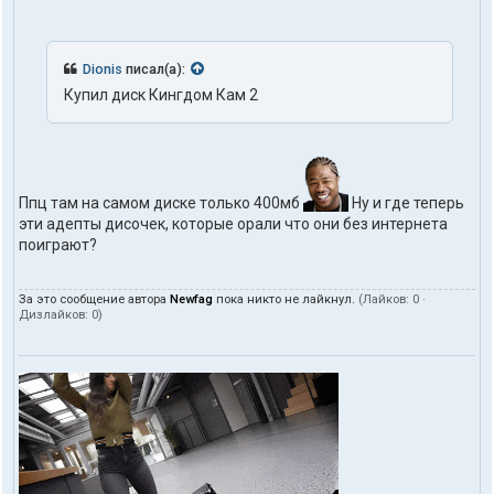
t
o
h
d
Dionis
писал(а):
o
m
Купил диск Кингдом Кам 2
Ппц там на самом диске только 400мб
Ну и где теперь
эти адепты дисочек, которые орали что они без интернета
поиграют?
За это сообщение автора
Newfag
пока никто не лайкнул.
(Лайков:
0
·
Дизлайков:
0
)