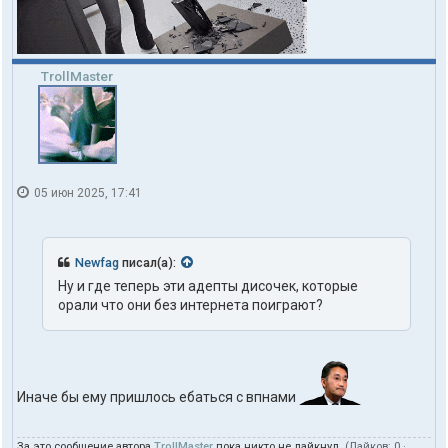
TrollMaster
05 июн 2025, 17:41
Newfag
писал(а):
Ну и где теперь эти адепты дисочек, которые
орали что они без интернета поиграют?
Иначе бы ему пришлось ебаться с впнами
За это сообщение автора
TrollMaster
пока никто не лайкнул.
(Лайков:
0
·