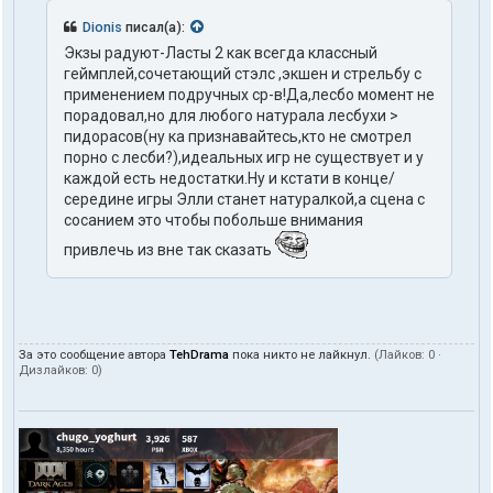
Dionis
писал(а):
Экзы радуют-Ласты 2 как всегда классный
геймплей,сочетающий стэлс ,экшен и стрельбу с
применением подручных ср-в!Да,лесбо момент не
порадовал,но для любого натурала лесбухи >
пидорасов(ну ка признавайтесь,кто не смотрел
порно с лесби?),идеальных игр не существует и у
каждой есть недостатки.Ну и кстати в конце/
середине игры Элли станет натуралкой,а сцена с
сосанием это чтобы побольше внимания
привлечь из вне так сказать
За это сообщение автора
TehDrama
пока никто не лайкнул.
(Лайков:
0
·
Дизлайков:
0
)