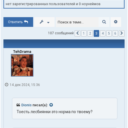
нет зарегистрированных пользователей и 0 ноунеймов
Поиск
Расши
Ответить
3
107 сообщений
1
2
4
5
6
Пред.
С
TehDrama
14 дек 2024, 15:36
Dionis
писал(а):
Тоесть лесбиянки это норма по твоему?