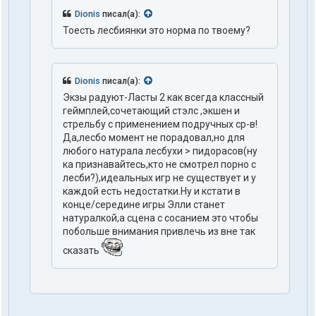
Dionis
писал(а):
Тоесть лесбиянки это норма по твоему?
Dionis
писал(а):
Экзы радуют-Ласты 2 как всегда классный
геймплей,сочетающий стэлс ,экшен и
стрельбу с применением подручных ср-в!
Да,лесбо момент не порадовал,но для
любого натурала лесбухи > пидорасов(ну
ка признавайтесь,кто не смотрел порно с
лесби?),идеальных игр не существует и у
каждой есть недостатки.Ну и кстати в
конце/середине игры Элли станет
натуралкой,а сцена с сосанием это чтобы
побольше внимания привлечь из вне так
сказать