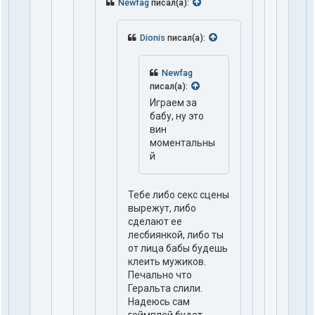
Newfag
писал(а):
Dionis
писал(а):
Newfag
писал(а):
Играем за
бабу, ну это
вин
моментальны
й
Тебе либо секс сцены
вырежут, либо
сделают ее
лесбиянкой, либо ты
от лица бабы будешь
клеить мужиков.
Печально что
Геральта слили.
Надеюсь сам