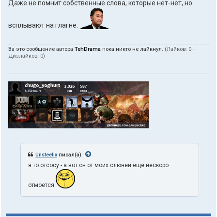
Даже не помнит собственные слова, которые нет-нет, но
всплывают на глагне.
За это сообщение автора
TehDrama
пока никто не лайкнул.
(Лайков:
0
·
Дизлайков:
0
)
Unsteelix
писал(а):
я то отсосу - а вот он от моих слюней еще нескоро
отмоется