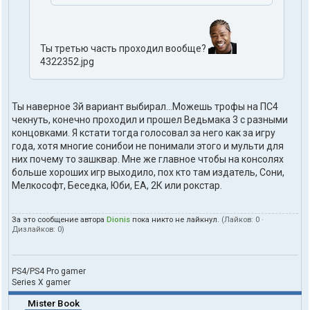
Ты третью часть проходил вообще?
4322352.jpg
Ты наверное 3й вариант выбирал...Можешь трофы на ПС4
чекнуть, конечно проходил и прошел Ведьмака 3 с разными
концовками. Я кстати тогда голосовал за него как за игру
года, хотя многие сонибои не понимали этого и мульти для
них почему то зашквар. Мне же главное чтобы на консолях
больше хороших игр выходило, пох кто там издатель, Сони,
Мелкософт, Беседка, Юби, ЕА, 2К или рокстар.
За это сообщение автора
Dionis
пока никто не лайкнул.
(Лайков:
0
·
Дизлайков:
0
)
PS4/PS4 Pro gamer
Series X gamer
Mister Book