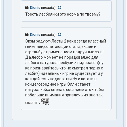
Dionis
писал(а):
Тоесть лесбиянки это норма по твоему?
Dionis
писал(а):
Экзы радуют-Ласты 2 как всегда классный
геймплей,сочетающий стэлс ,экшен и
стрельбу с применением подручных ср-в!
Да,лесбо момент не порадовал,но для
любого натурала лесбухи > пидорасов(ну
ка признавайтесь,кто не смотрел порно с
лесби?),идеальных игр не существует и у
каждой есть недостатки.Ну и кстати в
конце/середине игры Элли станет
натуралкой,а сцена с сосанием это чтобы
побольше внимания привлечь из вне так
сказать