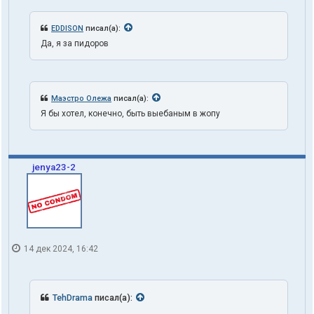
EDDISON
писал(а):
Да, я за пидоров
Маэстро Олежа
писал(а):
Я бы хотел, конечно, быть выебаным в жопу
jenya23-2
14 дек 2024, 16:42
TehDrama
писал(а):