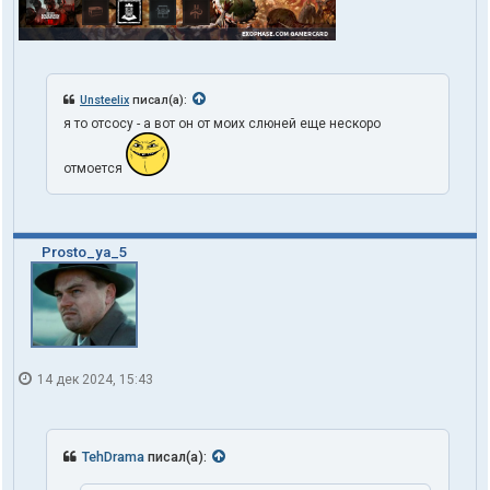
Unsteelix
писал(а):
я то отсосу - а вот он от моих слюней еще нескоро
отмоется
Prosto_ya_5
14 дек 2024, 15:43
TehDrama
писал(а):