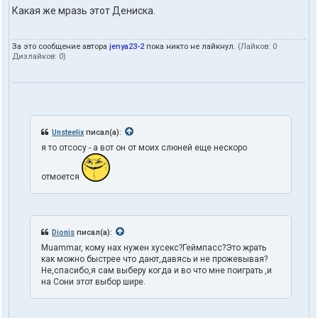
Какая же мразь этот Дениска.
За это сообщение автора
jenya23-2
пока никто не лайкнул.
(Лайков:
0
·
Дизлайков:
0
)
Unsteelix
писал(а):
я то отсосу - а вот он от моих слюней еще нескоро
отмоется
Dionis
писал(а):
Muammar, кому нах нужен хусекс?Геймпасс?Это жрать
как можно быстрее что дают,давясь и не прожевывая?
Не,спасибо,я сам выберу когда и во что мне поиграть ,и
на Сони этот выбор шире.