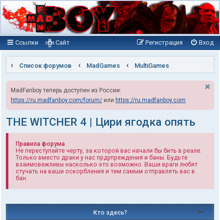
Ссылки
Сайт
Регистрация
Вход
П
Список форумов
MadGames
MultiGames
о
MadFanboy теперь доступен из России:
и
https://ru.madfanboy.com/forum/
или
https://ru.madfanboy.com
с
к
THE WITCHER 4 | Цири ягодка опять
Правила форума
Не переступайте черту, за которой вас начали бы бить в реале.
Только вместо драки у нас прдупреждения и баны. Будьте
взаимовежливы насколько это возможно. Ваши враги любят
стучать на ваши оскорбления и тем самым отправлять вас в
бан.
Кто здесь?