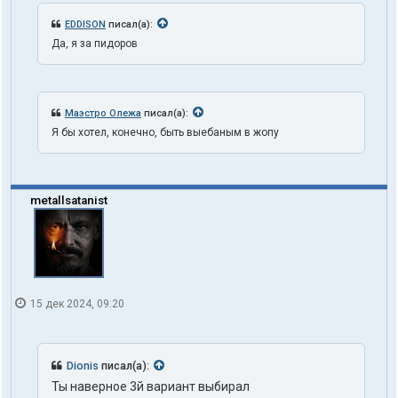
EDDISON
писал(а):
Да, я за пидоров
Маэстро Олежа
писал(а):
Я бы хотел, конечно, быть выебаным в жопу
metallsatanist
15 дек 2024, 09:20
Dionis
писал(а):
Ты наверное 3й вариант выбирал