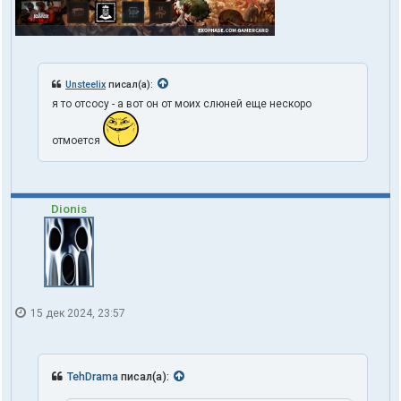
Unsteelix
писал(а):
я то отсосу - а вот он от моих слюней еще нескоро
отмоется
Dionis
15 дек 2024, 23:57
TehDrama
писал(а):