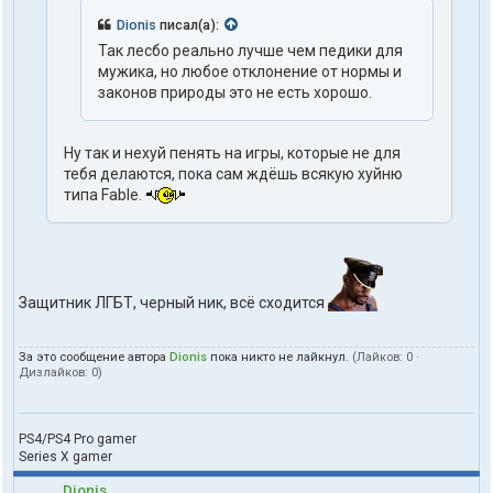
Dionis
писал(а):
Так лесбо реально лучше чем педики для
мужика, но любое отклонение от нормы и
законов природы это не есть хорошо.
Ну так и нехуй пенять на игры, которые не для
тебя делаются, пока сам ждёшь всякую хуйню
типа Fable.
Защитник ЛГБТ, черный ник, всё сходится
За это сообщение автора
Dionis
пока никто не лайкнул.
(Лайков:
0
·
Дизлайков:
0
)
PS4/PS4 Pro gamer
Series X gamer
Dionis