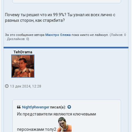
Почему ты решил что их 99.9%? Ты узнал их всех лично с
разных сторон, как старкбита?
За это сообщение автора
Маэстро Олежа
пока никто не лайкнул.
(Лайков:
0
· Дизлайков:
0
)
TehDrama
13 дек 2024, 12:28
NightlyRevenger
писал(а):
Их представители являются ключевыми
персонажами толу2