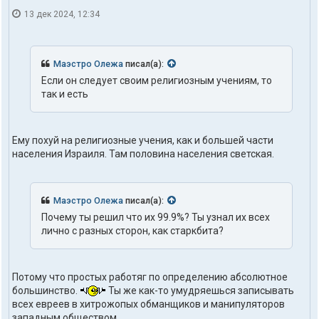
13 дек 2024, 12:34
Маэстро Олежа
писал(а):
Если он следует своим религиозным учениям, то
так и есть
Ему похуй на религиозные учения, как и большей части
населения Израиля. Там половина населения светская.
Маэстро Олежа
писал(а):
Почему ты решил что их 99.9%? Ты узнал их всех
лично с разных сторон, как старкбита?
Потому что простых работяг по определению абсолютное
большинство.
Ты же как-то умудряешься записывать
всех евреев в хитрожопых обманщиков и манипуляторов
западным обществом.