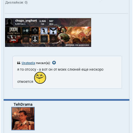
Дизлайков:
0
)
Unsteelix
писал(а):
я то отсосу - а вот он от моих слюней еще нескоро
отмоется
TehDrama