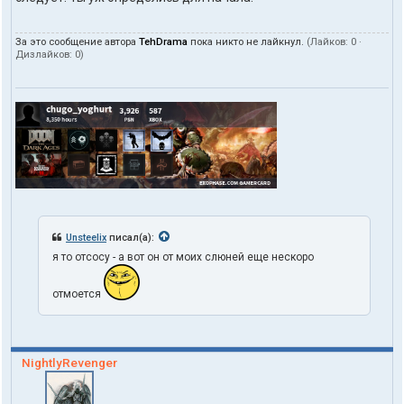
За это сообщение автора
TehDrama
пока никто не лайкнул.
(Лайков:
0
·
Дизлайков:
0
)
Unsteelix
писал(а):
я то отсосу - а вот он от моих слюней еще нескоро
отмоется
NightlyRevenger