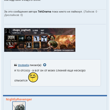
За это сообщение автора
TehDrama
пока никто не лайкнул.
(Лайков:
0
·
Дизлайков:
0
)
Unsteelix
писал(а):
я то отсосу - а вот он от моих слюней еще нескоро
отмоется
NightlyRevenger