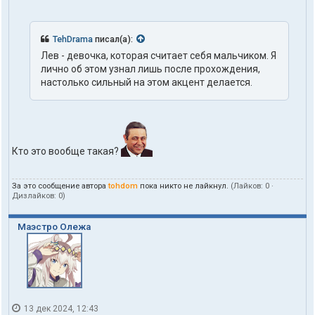
т
а
к
т
TehDrama
писал(а):
ы
Лев - девочка, которая считает себя мальчиком. Я
п
лично об этом узнал лишь после прохождения,
о
л
настолько сильный на этом акцент делается.
ь
з
о
в
а
т
Кто это вообще такая?
е
л
я
За это сообщение автора
tohdom
пока никто не лайкнул.
(Лайков:
0
·
t
Дизлайков:
0
)
o
h
Маэстро Олежа
d
o
m
13 дек 2024, 12:43