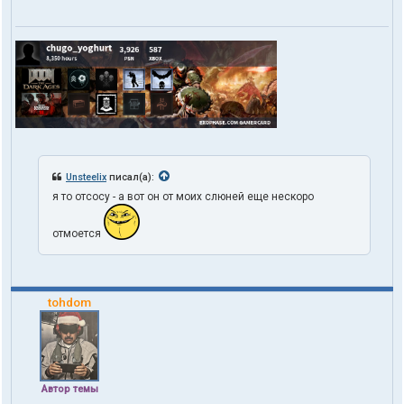
Unsteelix
писал(а):
я то отсосу - а вот он от моих слюней еще нескоро
отмоется
tohdom
Автор темы