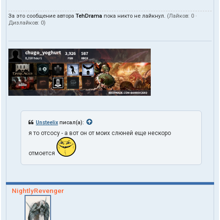
За это сообщение автора
TehDrama
пока никто не лайкнул.
(Лайков:
0
·
Дизлайков:
0
)
Unsteelix
писал(а):
я то отсосу - а вот он от моих слюней еще нескоро
отмоется
NightlyRevenger