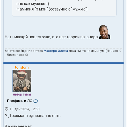
оно как мужское).
Фамилия "э мэн" (созвучно с "мужик")
Нет никакрй повесточки, это всё теории заговора
За это сообщение автора
Маэстро Олежа
пока никто не лайкнул.
(Лайков:
0
· Дизлайков:
0
)
tohdom
Автор темы
К
Профиль и ЛС:
о
13 дек 2024, 12:58
н
т
У Дракмана однозначно есть.
а
к
В индиане нет.