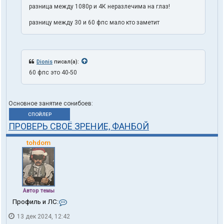
разница между 1080p и 4К неразлечима на глаз!
разницу между 30 и 60 фпс мало кто заметит
Dionis
писал(а):
60 фпс это 40-50
Основное занятие сонибоев:
СПОЙЛЕР
ПРОВЕРЬ СВОЁ ЗРЕНИЕ, ФАНБОЙ
tohdom
Автор темы
К
Профиль и ЛС:
о
13 дек 2024, 12:42
н