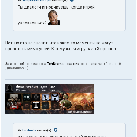
Ты диалоги игнорируешь, когда игрой
увлекаешься?
Нет, но это не значит, что какие-то моменты не могут
пролететь мимо ушей. К тому же, я игру раза 3 прошёл.
За это сообщение автора
TehDrama
пока никто не лайкнул.
(Лайков:
0
·
Дизлайков:
0
)
Unsteelix
писал(а):
я то отсосу - а вот он от моих слюней еще нескоро