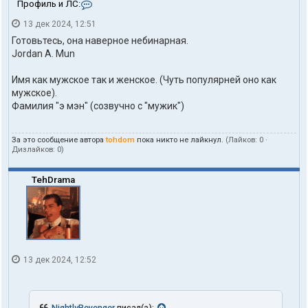
К
Профиль и ЛС:
о
13 дек 2024, 12:51
н
т
Готовьтесь, она наверное небинарная.
а
Jordan A. Mun
к
т
Имя как мужское так и женское. (Чуть популярней оно как
ы
п
мужское).
о
Фамилия "э мэн" (созвучно с "мужик")
л
ь
з
За это сообщение автора
tohdom
пока никто не лайкнул.
(Лайков:
0
·
о
Дизлайков:
0
)
в
а
т
TehDrama
е
л
я
t
o
h
d
13 дек 2024, 12:52
o
m
NightlyRevenger
писал(а):