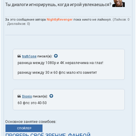
Ты диалоги игнорируешь, когда игрой увлекаешься?
За это сообщение автора
NightlyRevenger
пока никто не лайкнул.
(Лайков:
0
· Дизлайков:
0
)
truth1one
писал(а):
разница между 1080p и 4К неразлечима на глаз!
разницу между 30 и 60 фпс мало кто заметит
Dionis
писал(а):
60 фпс это 40-50
Основное занятие сонибоев:
СПОЙЛЕР
ПРОВЕРЬ СВОЁ ЗРЕНИЕ, ФАНБОЙ