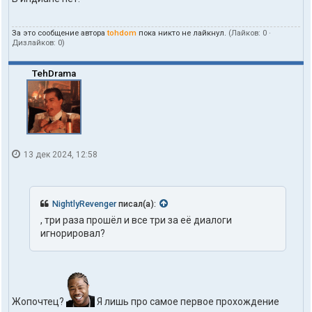
т
ы
п
За это сообщение автора
tohdom
пока никто не лайкнул.
(Лайков:
0
·
о
Дизлайков:
0
)
л
ь
з
TehDrama
о
в
а
т
е
л
я
13 дек 2024, 12:58
t
o
h
d
o
NightlyRevenger
писал(а):
m
, три раза прошёл и все три за её диалоги
игнорировал?
Жопочтец?
Я лишь про самое первое прохождение