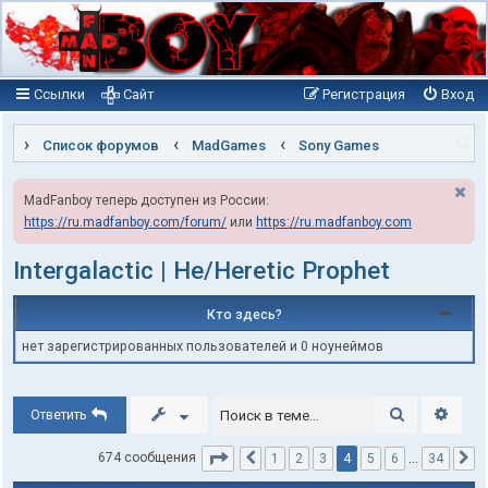
Ссылки
Сайт
Регистрация
Вход
П
Список форумов
MadGames
Sony Games
о
MadFanboy теперь доступен из России:
и
https://ru.madfanboy.com/forum/
или
https://ru.madfanboy.com
с
к
Intergalactic | He/Heretic Prophet
Кто здесь?
нет зарегистрированных пользователей и 0 ноунеймов
Поиск
Расши
Ответить
Страница
4
из
34
4
674 сообщения
1
2
3
5
6
…
34
Пред.
С