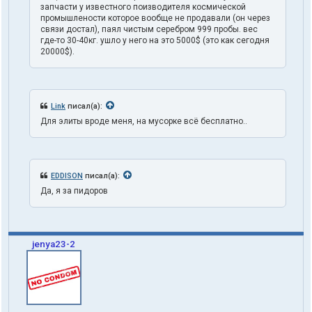
запчасти у известного поизводителя космической
промышлености которое вообще не продавали (он через
связи достал), паял чистым серебром 999 пробы. вес
где-то 30-40кг. ушло у него на это 5000$ (это как сегодня
20000$).
Link
писал(а):
Для элиты вроде меня, на мусорке всё бесплатно..
EDDISON
писал(а):
Да, я за пидоров
jenya23-2