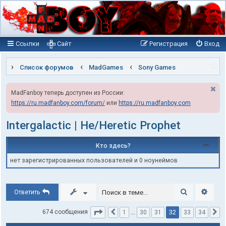
Ссылки
Сайт
Регистрация
Вход
П
Список форумов
MadGames
Sony Games
о
MadFanboy теперь доступен из России:
и
https://ru.madfanboy.com/forum/
или
https://ru.madfanboy.com
с
к
Intergalactic | He/Heretic Prophet
Кто здесь?
нет зарегистрированных пользователей и 0 ноунеймов
Поиск
Расши
Ответить
Страница
32
из
34
32
674 сообщения
1
…
30
31
33
34
Пред.
С