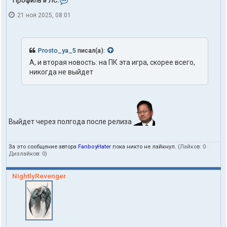
Профиль и ЛС:
о
21 ноя 2025, 08:01
н
т
а
к
т
Prosto_ya_5
писал(а):
ы
А, и вторая новость: на ПК эта игра, скорее всего,
п
никогда не выйдет
о
л
ь
з
о
в
а
Выйдет через полгода после релиза
т
е
л
За это сообщение автора
FanboyHater
пока никто не лайкнул.
(Лайков:
0
·
я
Дизлайков:
0
)
F
a
NightlyRevenger
n
b
o
y
H
a
t