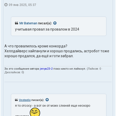
09 янв 2025, 05:37
Mr Bateman
писал(а):
учитывая провал за провалом в 2024
А что провалилось кроме конкорда?
Хеллдайверс хайпанули и хорошо продались, астробот тоже
хорошо продался, да ещё и готи забрал.
За это сообщение автора
jenya23-2
пока никто не лайкнул.
(Лайков:
0
·
Дизлайков:
0
)
Unsteelix
писал(а):
я то отсосу - а вот он от моих слюней еще нескоро