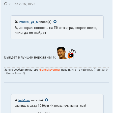
e
21 ноя 2025, 10:28
r
Prosto_ya_5
писал(а):
А, и вторая новость: на ПК эта игра, скорее всего,
никогда не выйдет
Выйдет в лучшей версии на ПК
За это сообщение автора
NightlyRevenger
пока никто не лайкнул.
(Лайков:
0
· Дизлайков:
0
)
truth1one
писал(а):
разница между 1080p и 4К неразлечима на глаз!