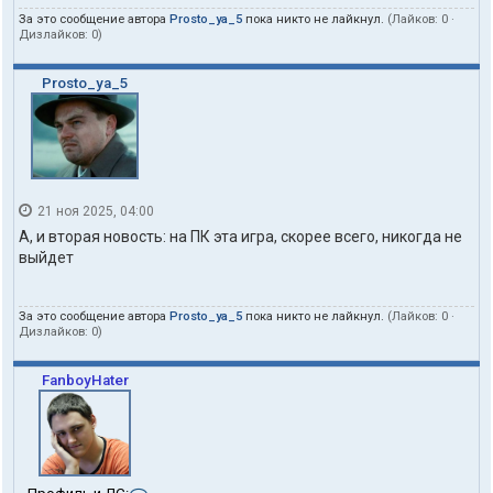
За это сообщение автора
Prosto_ya_5
пока никто не лайкнул.
(Лайков:
0
·
Дизлайков:
0
)
Prosto_ya_5
21 ноя 2025, 04:00
А, и вторая новость: на ПК эта игра, скорее всего, никогда не
выйдет
За это сообщение автора
Prosto_ya_5
пока никто не лайкнул.
(Лайков:
0
·
Дизлайков:
0
)
FanboyHater
К