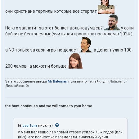
они христиане терпилы которые все стерпят
Но кто заплатит за этот банкет вольнодумцев?
у сони
бабки не бесконечные(учитывая провал за провалом в 2024 )
а ND только за свои игры не делает
а денег нужно 100-
200 ламов , а может и больше.
За это сообщение автора
Mr Bateman
пока никто не лайкнул.
(Лайков:
0
·
Дизлайков:
0
)
the hunt continues and we will come to your home
truth1one
писал(а):
у меня валяеццо ламповый стерео усилок 70-х годов (или
80-х). его полностью переделали. знакомый купил