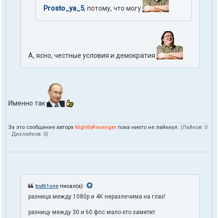
Prosto_ya_5
, потому, что могу
А, ясно, честные условия и демократия
Именно так
За это сообщение автора
NightlyRevenger
пока никто не лайкнул.
(Лайков:
0
· Дизлайков:
0
)
truth1one
писал(а):
разница между 1080p и 4К неразлечима на глаз!
разницу между 30 и 60 фпс мало кто заметит