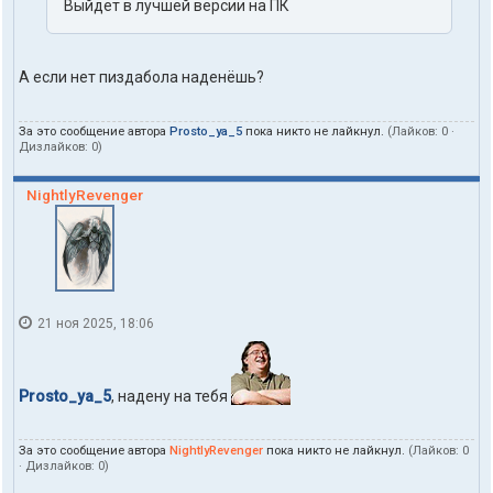
Выйдет в лучшей версии на ПК
А если нет пиздабола наденёшь?
За это сообщение автора
Prosto_ya_5
пока никто не лайкнул.
(Лайков:
0
·
Дизлайков:
0
)
NightlyRevenger
21 ноя 2025, 18:06
Prosto_ya_5
, надену на тебя
За это сообщение автора
NightlyRevenger
пока никто не лайкнул.
(Лайков:
0
· Дизлайков:
0
)