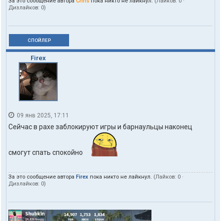
За это сообщение автора
Chris
пока никто не лайкнул.
(Лайков:
0
·
Дизлайков:
0
)
СПОЙЛЕР
Firex
09 янв 2025, 17:11
Сейчас в рахе заблокируют игры и барнаульцы наконец
смогут спать спокойно
За это сообщение автора
Firex
пока никто не лайкнул.
(Лайков:
0
·
Дизлайков:
0
)