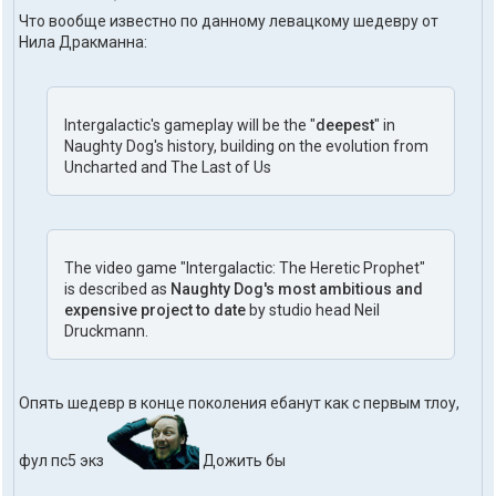
Что вообще известно по данному левацкому шедевру от
Нила Дракманна:
Intergalactic's gameplay will be the "
deepest
" in
Naughty Dog's history, building on the evolution from
Uncharted and The Last of Us
The video game "Intergalactic: The Heretic Prophet"
is described as
Naughty Dog's most ambitious and
expensive project to date
by studio head Neil
Druckmann.
Опять шедевр в конце поколения ебанут как с первым тлоу,
фул пс5 экз
Дожить бы