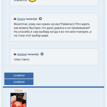
отмоется
Dionis
писал(а):
Muammar, кому нах нужен хусекс?Геймпасс?Это жрать
как можно быстрее что дают,давясь и не прожевывая?
Не,спасибо,я сам выберу когда и во что мне поиграть ,и
на Сони этот выбор шире.
tohdom
писал(а):
топы говно.
СПОЙЛЕР
СПОЙЛЕР
Chris