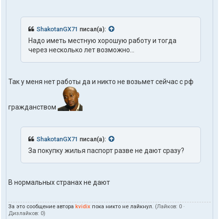
ShakotanGX71
писал(а):
Надо иметь местную хорошую работу и тогда
через несколько лет возможно...
Так у меня нет работы да и никто не возьмет сейчас с рф
гражданством
ShakotanGX71
писал(а):
За покупку жилья паспорт разве не дают сразу?
В нормальных странах не дают
За это сообщение автора
kvidix
пока никто не лайкнул.
(Лайков:
0
·
Дизлайков:
0
)