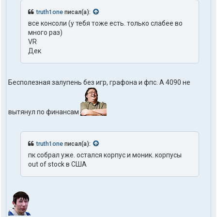
truth1one
писал(а):
все консоли (у тебя тоже есть. только слабее во
много раз)
VR
Дек
Бесполезная залупень без игр, графона и фпс. А 4090 не
вытянул по финансам
truth1one
писал(а):
пк собрал уже. остался корпус и моник. корпусы
out of stock в США