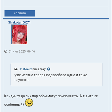
СПОЙЛЕР
ShakotanGX71
01 янв 2025, 06:46
Unsteelix
писал(а):
уже честно говоря подзаебало одно и тоже
слушать
Квидиксу до сих пор обои могут припомнить. А ты что ли
особенный?