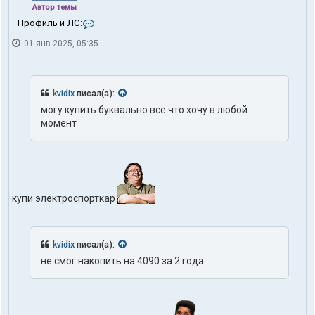
Автор темы
К
Профиль и ЛС:
о
01 янв 2025, 05:35
н
т
а
к
т
kvidix
писал(а):
ы
могу купить буквально все что хочу в любой
п
момент
о
л
ь
з
о
в
а
купи электроспорткар
т
е
л
я
kvidix
писал(а):
t
r
не смог накопить на 4090 за 2 года
u
t
h
1
o