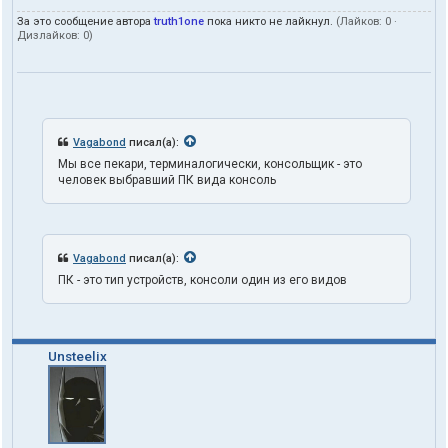
п
За это сообщение автора
truth1one
пока никто не лайкнул.
(Лайков:
0
·
о
Дизлайков:
0
)
л
ь
з
о
в
а
т
Vagabond
писал(а):
е
Мы все пекари, терминалогически, консольщик - это
л
человек выбравший ПК вида консоль
я
t
r
u
t
Vagabond
писал(а):
h
1
ПК - это тип устройств, консоли один из его видов
o
n
e
Unsteelix