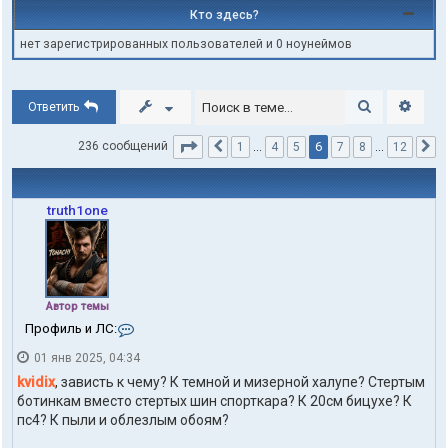
Кто здесь?
нет зарегистрированных пользователей и 0 ноунеймов
Поиск
Расши
Ответить
Страница
6
из
12
6
236 сообщений
1
…
4
5
7
8
…
12
Пред.
С
truth1one
Автор темы
К
Профиль и ЛС:
о
01 янв 2025, 04:34
н
т
kvidix
, зависть к чему? К темной и мизерной халупе? Стертым
а
ботинкам вместо стертых шин спорткара? К 20см бицухе? К
к
пс4? К пыли и облезлым обоям?
т
ы