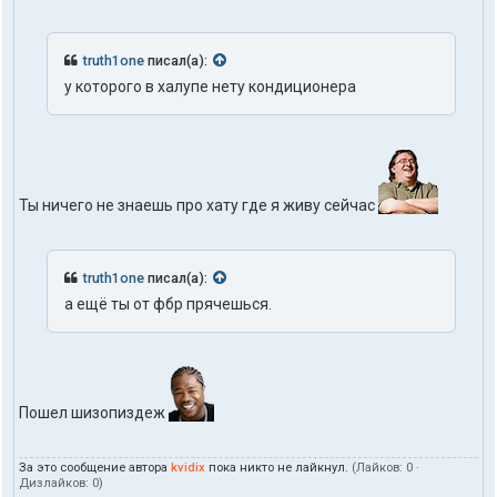
truth1one
писал(а):
у которого в халупе нету кондиционера
Ты ничего не знаешь про хату где я живу сейчас
truth1one
писал(а):
а ещё ты от фбр прячешься.
Пошел шизопиздеж
За это сообщение автора
kvidix
пока никто не лайкнул.
(Лайков:
0
·
Дизлайков:
0
)