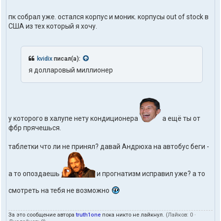
пк собрал уже. остался корпус и моник. корпусы out of stock в
США из тех который я хочу.
kvidix
писал(а):
я долларовый миллионер
у которого в халупе нету кондиционера
а ещё ты от
фбр прячешься.
таблетки что ли не принял? давай Андрюха на автобус беги -
а то опоздаешь
и прогнатизм исправил уже? а то
смотреть на тебя не возможно
За это сообщение автора
truth1one
пока никто не лайкнул.
(Лайков:
0
·