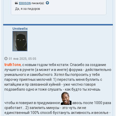
EDDISON
писал(а):
Да, я за пидоров
Unsteelix
01 янв 2025, 05:05
truth1one
, с новым годом тебя кстати. Спасибо за создание
лучшего в рунете (а может и в инете) форума - действительно
уникального и самобытного. Хотел бы попросить у тебя
парочку приятных мелочей: 1) перестать меня буллить с
китайцем и пр связанной хуйней - уже честно говоря
подзаебало одно и тоже слушать - как будто ты хочешь
чтобы я поверил в придуманное
авось после 1000 раза
сработает... 2) запилить минусы - это чуть ли не
единственный 100% способ бустануть активность и веселье -