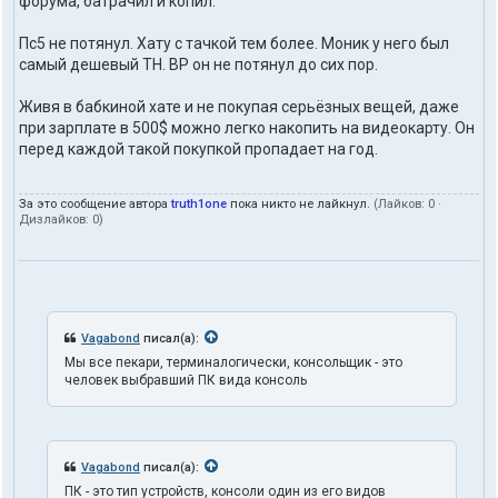
форума, батрачил и копил.
о
в
а
Пс5 не потянул. Хату с тачкой тем более. Моник у него был
т
самый дешевый ТН. ВР он не потянул до сих пор.
е
л
Живя в бабкиной хате и не покупая серьёзных вещей, даже
я
t
при зарплате в 500$ можно легко накопить на видеокарту. Он
r
перед каждой такой покупкой пропадает на год.
u
t
h
За это сообщение автора
truth1one
пока никто не лайкнул.
(Лайков:
0
·
1
Дизлайков:
0
)
o
n
e
Vagabond
писал(а):
Мы все пекари, терминалогически, консольщик - это
человек выбравший ПК вида консоль
Vagabond
писал(а):
ПК - это тип устройств, консоли один из его видов