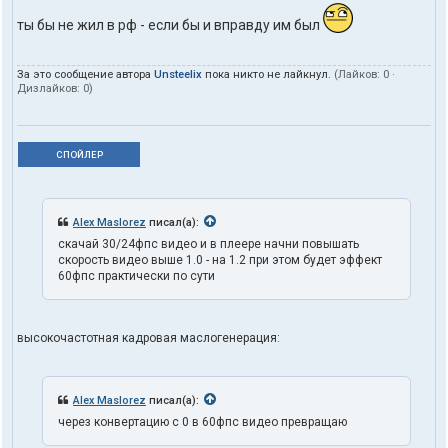
ты бы не жил в рф - если бы и вправду им был
За это сообщение автора
Unsteelix
пока никто не лайкнул.
(Лайков:
0
·
Дизлайков:
0
)
СПОЙЛЕР
Alex Maslorez
писал(а):
скачай 30/24фпс видео и в плеере начни повышать
скорость видео выше 1.0 - на 1.2 при этом будет эффект
60фпс практически по сути
высокочастотная кадровая маслогенерация:
Alex Maslorez
писал(а):
через конвертацию с 0 в 60фпс видео превращаю