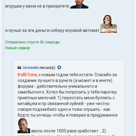
n
игрушки у меня не в приоритете
e
я лучше за эти деньги соберу игровой автомат
Отправлено спустя 36 секунды:
Новый сервер
Unsteelix
писал(а):
truth1one
, с новым годом тебя кстати. Спасибо за
создание лучшего в рунете (а может и в инете)
форума - действительно уникального и
самобытного. Хотел бы попросить у тебя парочку
приятных мелочей: 1) перестать меня буллить с
китайцем и пр связанной хуйней - уже честно
говоря подзаебало одно и тоже слушать - как
будто ты хочешь чтобы я поверил в придуманное
авось после 1000 раза сработает... 2)