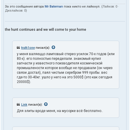
За это сообщение автора
Mr Bateman
пока никто не лайкнул.
(Лайков:
0
·
Дизлайков:
0
)
the hunt continues and we will come to your home
truth1one
писал(а):
у меня валяеццо ламповый стерео усилок 70-х годов (или
80-х). его полностью переделали. знакомый купил
запчасти у известного поизводителя космической
промышлености которое вообще не продавали (он через
связи достал), паял чистым серебром 999 пробы. вес
где-то 30-40кг. ушло у него на это 5000$ (это как сегодня
20000$).
Link
писал(а):
Для элиты вроде меня, на мусорке всё бесплатно..