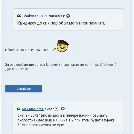
ShakotanGX71
писал(а):
Квидиксу до сих пор обои могут припомнить
обои с фото вчерашнего?
За это сообщение автора
Unsteelix
пока никто не лайкнул.
(Лайков:
0
·
Дизлайков:
0
)
СПОЙЛЕР
Alex Maslorez
писал(а):
скачай 30/24фпс видео и в плеере начни повышать
скорость видео выше 1.0 - на 1.2 при этом будет эффект
60фпс практически по сути