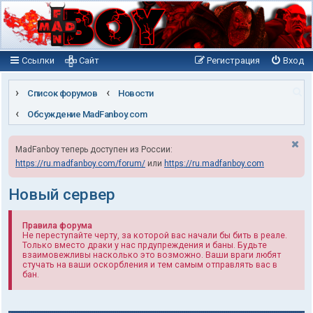
Ссылки
Сайт
Регистрация
Вход
П
Список форумов
Новости
о
Обсуждение MadFanboy.com
и
MadFanboy теперь доступен из России:
с
https://ru.madfanboy.com/forum/
или
https://ru.madfanboy.com
к
Новый сервер
Правила форума
Не переступайте черту, за которой вас начали бы бить в реале.
Только вместо драки у нас прдупреждения и баны. Будьте
взаимовежливы насколько это возможно. Ваши враги любят
стучать на ваши оскорбления и тем самым отправлять вас в
бан.