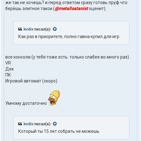
же так не хочешь? и перед ответом сразу готовь пруф что
л
я
берёшь элитное такси (
@metallsatanist
оценит).
t
r
u
t
kvidix
писал(а):
h
Как раз в приоритете, полно гавна купил для игр
1
o
n
e
все консоли (у тебя тоже есть. только слабее во много раз)
VR
Дек
ПК
Игровой автомат (скоро)
Умному достаточно
kvidix
писал(а):
Который ты 15 лет собрать не можешь