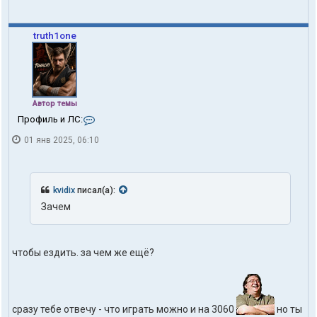
truth1one
Автор темы
К
Профиль и ЛС:
о
01 янв 2025, 06:10
н
т
а
к
т
kvidix
писал(а):
ы
Зачем
п
о
л
ь
чтобы ездить. за чем же ещё?
з
о
в
а
т
сразу тебе отвечу - что играть можно и на 3060
но ты
е