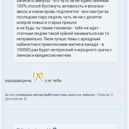
запилить минусы - это чуть ли не единственный
100% способ бустануть активность и веселье -
авось и новая кровь подтянется - вон смотри за
последние пару недель чуть ли ни с десяток
юзеров новых и старых пришло
и не будь ты таким токсиком - тебе не идет -
статным людям такой хуйней заниматься как то
неправильно. Пили лучше темы с аркадным
кабинетом и приколюхами жития в канаде - в
100000 раз будет интересней очередного срача с
линком и квидиксом ниочем
хорошая речь
с нг тебя.
За это сообщение автора
truth1one
пока никто не лайкнул.
(Лайков:
0
·
Дизлайков:
0
)