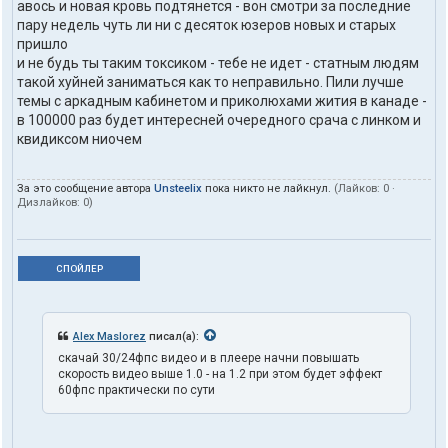
авось и новая кровь подтянется - вон смотри за последние
пару недель чуть ли ни с десяток юзеров новых и старых
пришло
и не будь ты таким токсиком - тебе не идет - статным людям
такой хуйней заниматься как то неправильно. Пили лучше
темы с аркадным кабинетом и приколюхами жития в канаде -
в 100000 раз будет интересней очередного срача с линком и
квидиксом ниочем
За это сообщение автора
Unsteelix
пока никто не лайкнул.
(Лайков:
0
·
Дизлайков:
0
)
СПОЙЛЕР
Alex Maslorez
писал(а):
скачай 30/24фпс видео и в плеере начни повышать
скорость видео выше 1.0 - на 1.2 при этом будет эффект
60фпс практически по сути