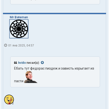
Mr Bateman
01 янв 2025, 04:57
kvidix
писал(а):
Ебать тут федорас пиздеж и зависть изрыгает из
пасти