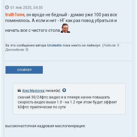
01 янв 2025, 04:35
truth1one
, он вроде не бедный - думаю уже 100 раз все
поменялось. А если и нет - НГ как раз повод убраться и
начать все с чистого стола
За это сообщение автора
Unsteelix
пока никто не лайкнул.
(Лайков:
0
·
Дизлайков:
0
)
СПОЙЛЕР
Alex Maslorez
писал(а):
скачай 30/24фпс видео и в плеере начни повышать
скорость видео выше 1.0 - на 1.2 при этом будет эффект
60фпс практически по сути
высокочастотная кадровая маслогенерация: