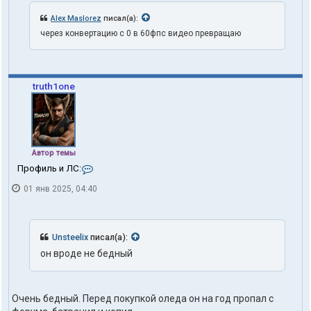
Alex Maslorez
писал(а):
через конвертацию с 0 в 60фпс видео превращаю
truth1one
Автор темы
К
Профиль и ЛС:
о
01 янв 2025, 04:40
н
т
а
к
т
Unsteelix
писал(а):
ы
он вроде не бедный
п
о
л
ь
Очень бедный. Перед покупкой оледа он на год пропал с
з