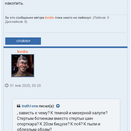
накопить.
За это сообщение автора
kvidix
пока никто не лайкнул.
(Лайков:
0
·
Дизлайков:
0
)
СПОЙЛЕР
kvidix
01 янв 2025, 05:20
truth1one
писал(а):
, зависть к чему? К темной и мизерной халупе?
Стертым ботинкам вместо стертых шин
спорткара? К 20см бицухе? К пс4? К пыли и
облезлым обоям?