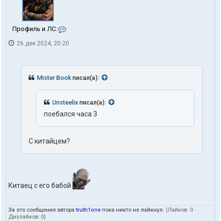
К
Профиль и ЛС:
о
26 дек 2024, 20:20
н
т
а
к
т
Mister Book
писал(а):
ы
п
о
Unsteelix
писал(а):
л
поебался часа 3
ь
з
о
в
С китайцем?
а
т
е
л
я
Китаец с его бабой
t
r
u
t
За это сообщение автора
truth1one
пока никто не лайкнул.
(Лайков:
0
·
Дизлайков:
0
)
h