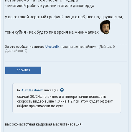
неубиваемы - а тебя сносят с 1 удара
- мистико/грибные уровни в стиле дизонерда
у всех такой всратый графин? лица с пс3, все подгружается,
тени хуйня - как будто пк версия на минималках
За это сообщение автора
Unsteelix
пока никто не лайкнул.
(Лайков:
0
·
Дизлайков:
0
)
СПОЙЛЕР
Alex Maslorez
писал(а):
скачай 30/24фпс видео и в плеере начни повышать
скорость видео выше 1.0 - на 1.2 при этом будет эффект
60фпс практически по сути
высокочастотная кадровая маслогенерация: