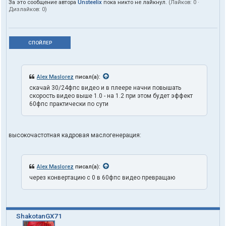
За это сообщение автора
Unsteelix
пока никто не лайкнул.
(Лайков:
0
·
Дизлайков:
0
)
СПОЙЛЕР
Alex Maslorez
писал(а):
скачай 30/24фпс видео и в плеере начни повышать
скорость видео выше 1.0 - на 1.2 при этом будет эффект
60фпс практически по сути
высокочастотная кадровая маслогенерация:
Alex Maslorez
писал(а):
через конвертацию с 0 в 60фпс видео превращаю
ShakotanGX71