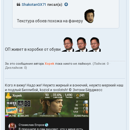
т
ShakotanGX71
писал(а):
ы
п
о
Текстура обоев похожа на фанеру
л
ь
з
о
в
а
ОП живет в коробке от обуви
т
е
л
я
За это сообщение автора
Xopek
пока никто не лайкнул.
(Лайков:
0
·
Дизлайков:
0
)
X
o
p
e
Кого я вижу! Надо же! Неужто жирный и вонючий, неужто мерзкий наш
k
и подлый Биллибой, koziol и svolotsh! © Энтони Бёрджесс