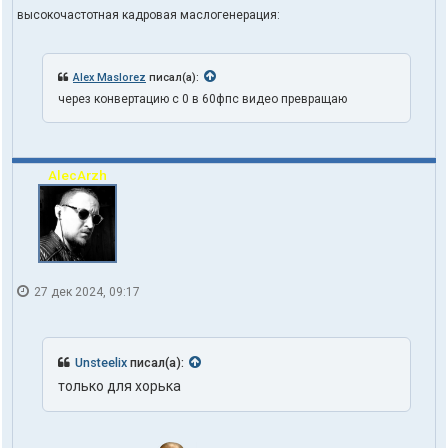
высокочастотная кадровая маслогенерация:
Alex Maslorez
писал(а):
через конвертацию с 0 в 60фпс видео превращаю
AlecArzh
27 дек 2024, 09:17
Unsteelix
писал(а):
только для хорька