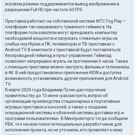
игровом режиме поддерживается вывод изображения в
разрешении Full HD при частоте 60 FPS.
Приставка работает на собственной системе МТС Fog Play —
платформе так называемого туманного гейминга. На
платформе пользователи могут арендовать компьютер
необходимой мощности и запускать «тяжелые» игры на
слабых ноутбуках и ПК, телевизорах и ТВ-приставках с
Android TV. В комплекте с приставкой будут поставляться
беспроводной геймпад и пульт управления. Геймпад
позволяет непрерывно играть на протяжении 6 часов. Также
с помощью приставки можно смотреть фильмы и телеканалы
в 4К. В ней предустановлено приложение KION и доступна
возможность устанавливать другие приложения для Android
TV.
В марте 2024 года Владимир Путин дал поручение
правительству до 15 июня «рассмотреть вопрос об
организации производства стационарных и портативных
игровых приставок и консолей, а также о создании
операционной системы и облачной системы доставки игр и
программ пользователям». В Минпромторге тогда сообщили
РБК, что начали поиск потенциальных разработчиков для
исполнения проекта, но не уточнили, кто проявляет к нему