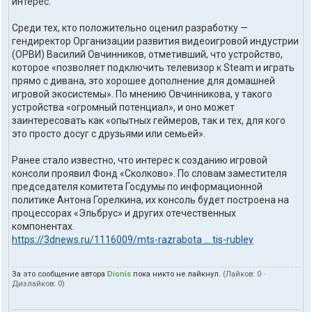
интерес.
Среди тех, кто положительно оценил разработку —
гендиректор Организации развития видеоигровой индустрии
(ОРВИ) Василий Овчинников, отметивший, что устройство,
которое «позволяет подключить телевизор к Steam и играть
прямо с дивана, это хорошее дополнение для домашней
игровой экосистемы». По мнению Овчинникова, у такого
устройства «огромный потенциал», и оно может
заинтересовать как «опытных геймеров, так и тех, для кого
это просто досуг с друзьями или семьей».
Ранее стало известно, что интерес к созданию игровой
консоли проявил Фонд «Сколково». По словам заместителя
председателя комитета Госдумы по информационной
политике Антона Горелкина, их консоль будет построена на
процессорах «Эльбрус» и других отечественных
компонентах.
https://3dnews.ru/1116009/mts-razrabota ... tis-rubley
За это сообщение автора
Dionis
пока никто не лайкнул.
(Лайков:
0
·
Дизлайков:
0
)