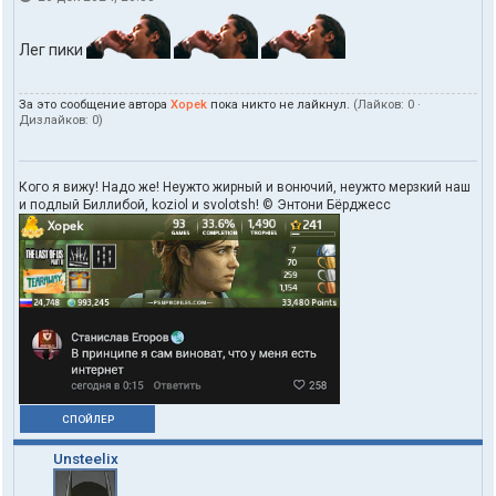
т
а
Лег пики
к
т
ы
п
За это сообщение автора
Xopek
пока никто не лайкнул.
(Лайков:
0
·
Дизлайков:
0
)
о
л
ь
з
Кого я вижу! Надо же! Неужто жирный и вонючий, неужто мерзкий наш
о
и подлый Биллибой, koziol и svolotsh! © Энтони Бёрджесс
в
а
т
е
л
я
X
o
p
e
k
СПОЙЛЕР
Unsteelix