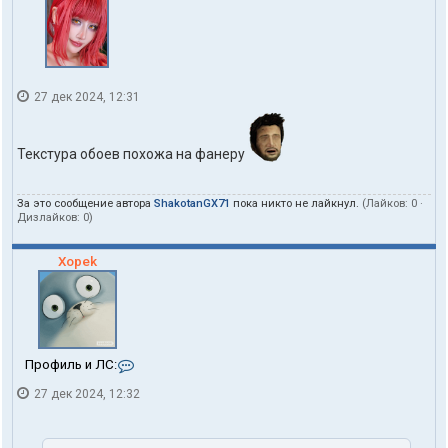
27 дек 2024, 12:31
Текстура обоев похожа на фанеру
За это сообщение автора
ShakotanGX71
пока никто не лайкнул.
(Лайков:
0
·
Дизлайков:
0
)
Xopek
К
Профиль и ЛС:
о
27 дек 2024, 12:32
н
т
а
к