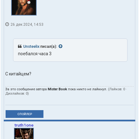
26 дек 2024, 14:53
Unsteelix
писал(а):
поебался часа 3
С китайцем?
За это сообщение автора
Mister Book
пока никто не лайкнул.
(Лайков:
0
·
Дизлайков:
0
)
СПОЙЛЕР
truth1one