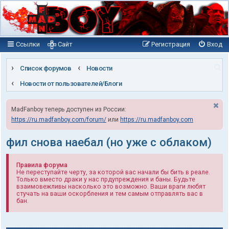
Ссылки
Сайт
Регистрация
Вход
П
Список форумов
Новости
о
Новости от пользователей/Блоги
и
MadFanboy теперь доступен из России:
с
https://ru.madfanboy.com/forum/
или
https://ru.madfanboy.com
к
фил снова наебал (но уже с облаком)
Правила форума
Не переступайте черту, за которой вас начали бы бить в реале.
Только вместо драки у нас прдупреждения и баны. Будьте
взаимовежливы насколько это возможно. Ваши враги любят
стучать на ваши оскорбления и тем самым отправлять вас в
бан.