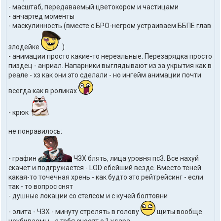
- масштаб, передаваемый цветокором и частицами
- анчартед моменты
- маскулинность (вместе с БРО-негром устраиваем ББПЕ глав
злодейке
)
- анимации просто какие-то нереальные. Перезарядка просто
пиздец - анриал. Напарники выглядывают из за укрытия как в
реале - хз как они это сделали - но ингейм анимации почти
всегда как в роликах
- крюк
не понравилось:
- графин
ЧЗХ блять, лица уровня пс3. Все нахуй
скачет и подгружается - LOD ебейший везде. Вместо теней
какая-то точечная хрень - как будто это рейтрейсинг - если
так - то вопрос снят
- душные локации со стелсом и с кучей болтовни
- элита - ЧЗХ - минуту стрелять в голову
щиты вообще