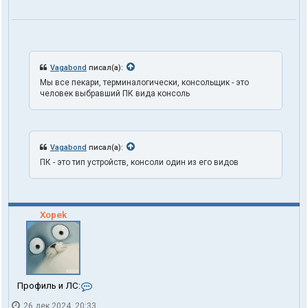
1
o
n
e
Vagabond
писал(а):
Мы все пекари, терминалогически, консольщик - это
человек выбравший ПК вида консоль
Vagabond
писал(а):
ПК - это тип устройств, консоли один из его видов
Xopek
К
Профиль и ЛС:
о
26 дек 2024, 20:33
н