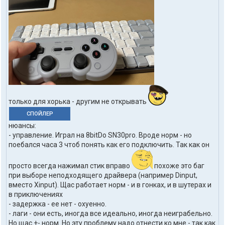
только для хорька - другим не открывать
СПОЙЛЕР
нюансы:
- управление. Играл на 8bitDo SN30pro. Вроде норм - но
поебался часа 3 чтоб понять как его подключить. Так как он
просто всегда нажимал стик вправо
похоже это баг
при выборе неподходящего драйвера (например Dinput,
вместо Xinput). Щас работает норм - и в гонках, и в шутерах и
в приключениях
- задержка - ее нет - охуенно.
- лаги - они есть, иногда все идеально, иногда неиграбельно.
Но щас +- норм. Но эту проблему надо отнести ко мне - так как