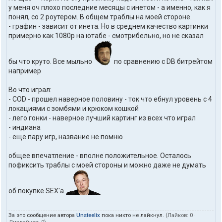
у меня оч плохо последние месяцы с инетом - а именно, как я
понял, со 2 роутером. В общем траблы на моей стороне.
- графин - зависит от инета. Но в среднем качество картинки
примерно как 1080p на ютабе - смотрибельно, но не сказал
бы что круто. Все мыльно
по сравнению с DB битрейтом
например
Во что играл:
- COD - прошел наверное половину - ток что ебнул уровень с 4
локациями с зомбями и крюком кошкой
- лего гонки - наверное лучший картинг из всех что играл
- индиана
- еще пару игр, название не помню
общее впечатление - вполне положительное. Осталось
пофиксить траблы с моей стороны и можно даже не думать
об покупке SEX'а
За это сообщение автора
Unsteelix
пока никто не лайкнул.
(Лайков:
0
·