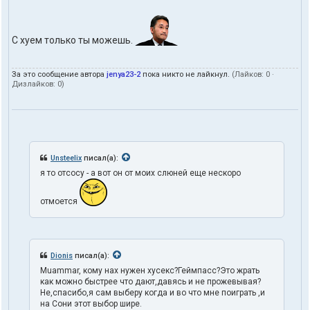
С хуем только ты можешь.
За это сообщение автора
jenya23-2
пока никто не лайкнул.
(Лайков:
0
·
Дизлайков:
0
)
Unsteelix
писал(а):
я то отсосу - а вот он от моих слюней еще нескоро
отмоется
Dionis
писал(а):
Muammar, кому нах нужен хусекс?Геймпасс?Это жрать
как можно быстрее что дают,давясь и не прожевывая?
Не,спасибо,я сам выберу когда и во что мне поиграть ,и
на Сони этот выбор шире.