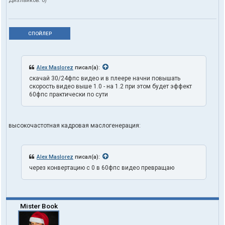
Дизлайков:
0
)
СПОЙЛЕР
Alex Maslorez
писал(а):
скачай 30/24фпс видео и в плеере начни повышать
скорость видео выше 1.0 - на 1.2 при этом будет эффект
60фпс практически по сути
высокочастотная кадровая маслогенерация:
Alex Maslorez
писал(а):
через конвертацию с 0 в 60фпс видео превращаю
Mister Book