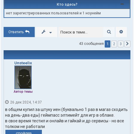
Кто здесь?
нет зарегистрированных пользователей и 1 ноунейм
Поиск
Расши
Ответить
1
43 сообщения
2
3
С
Unsteelix
Автор темы
26 дек 2024, 14:37
в общем купил за штуку иен (буквально 1 раз в магаз сходить
на день-два еды) геймпасс элтимейт для игр в облаке.
в свое время тестил и онлайв и гайкай и др сервисы - но все
толком не работали
СПОЙЛЕР