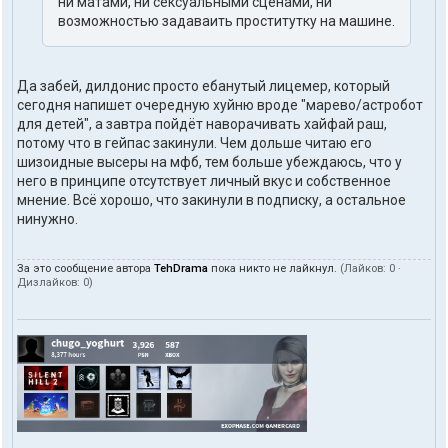
ни матами, ни сексуальными сценами, ни
возможностью задаваить проститутку на машине.
Да забей, дилдонис просто ебанутый лицемер, который
сегодня напишет очередную хуйню вроде "марево/астробот
для детей", а завтра пойдёт наворачивать хайфай раш,
потому что в гейпас закинули. Чем дольше читаю его
шизоидные высеры на мфб, тем больше убеждаюсь, что у
него в принципе отсутствует личный вкус и собственное
мнение. Всё хорошо, что закинули в подписку, а остальное
нинужно.
За это сообщение автора
TehDrama
пока никто не лайкнул.
(Лайков:
0
·
Дизлайков:
0
)