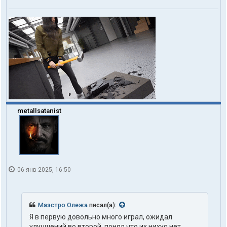
metallsatanist
06 янв 2025, 16:50
Маэстро Олежа
писал(а):
Я в первую довольно много играл, ожидал
улучшений во второй, понял что их нихуя нет