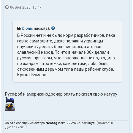
л
06 янв 2025, 16:47
я
t
o
h
d
Dionis
писал(а):
o
В России нет и не было норм разработчиков, пека
m
говно сами жрите, даже поляки и украинцы
научились делать большие игры, а это наш
славянский народ. То что в начале 00х делали
русские проггеры, мне совершенно не подходило
по жанрам: стратежки, самолетики, либо было
откровенным дерьмом типа лады рейсинг клуба,
Крида, Бумера.
Русофоб и американодрочер опять показал свою натуру
За это сообщение автора
Newfag
пока никто не лайкнул.
(Лайков:
0
·
Дизлайков:
0
)