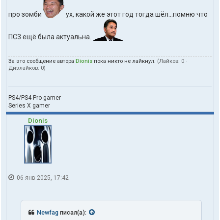
про зомби
ух, какой же этот год тогда шёл...помню что
ПС3 ещё была актуальна.
За это сообщение автора
Dionis
пока никто не лайкнул.
(Лайков:
0
·
Дизлайков:
0
)
PS4/PS4 Pro gamer
Series X gamer
Dionis
06 янв 2025, 17:42
Newfag
писал(а):