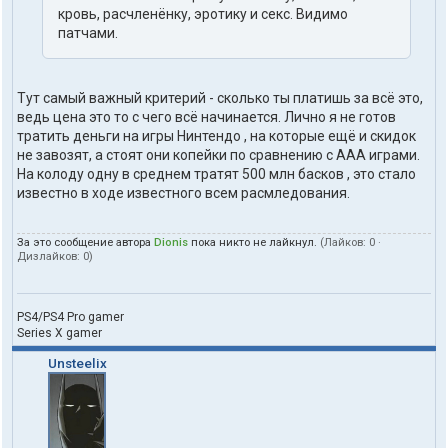
кровь, расчленёнку, эротику и секс. Видимо
патчами.
Тут самый важный критерий - сколько ты платишь за всё это,
ведь цена это то с чего всё начинается. Лично я не готов
тратить деньги на игры Нинтендо , на которые ещё и скидок
не завозят, а стоят они копейки по сравнению с ААА играми.
На колоду одну в среднем тратят 500 млн басков , это стало
известно в ходе известного всем расмледования.
За это сообщение автора
Dionis
пока никто не лайкнул.
(Лайков:
0
·
Дизлайков:
0
)
PS4/PS4 Pro gamer
Series X gamer
Unsteelix