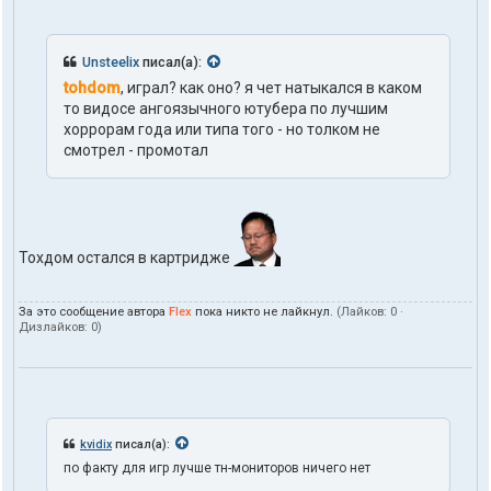
Unsteelix
писал(а):
tohdom
, играл? как оно? я чет натыкался в каком
то видосе ангоязычного ютубера по лучшим
хоррорам года или типа того - но толком не
смотрел - промотал
Тохдом остался в картридже
За это сообщение автора
Flex
пока никто не лайкнул.
(Лайков:
0
·
Дизлайков:
0
)
kvidix
писал(а):
по факту для игр лучше тн-мониторов ничего нет