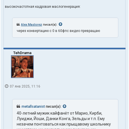
высокочастотная кадровая маслогенерация:
Alex Maslorez
писал(а):
через конвертацию с 0 в 60фпс видео превращаю
TehDrama
07 янв 2025, 11:16
metallsatanist
писал(а):
40-летний мужик кайфанëт от Марио, Кирби,
Луиджи, Йоши, Данки Конга, Зельды и т.п. Ему
незачем понтоваться как прыщавому школьнику