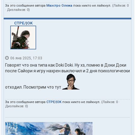
За это сообщение автора
Маэстро Олежа
пока никто не лайкнул.
(Лайков:
0
· Дизлайков:
0
)
CTPE/|OK
06 янв 2025, 17:03
Говорят что она типа как Doki Doki. Ну хз, помню в Доки Доки
после Сайори я игру нахрен выключил и 2 дня психологически
отходил. Посмотрим что тут
За это сообщение автора
CTPE/|OK
пока никто не лайкнул.
(Лайков:
0
·
Дизлайков:
0
)