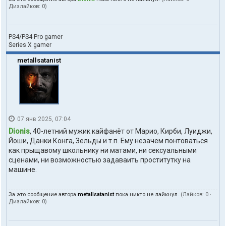
Дизлайков:
0
)
PS4/PS4 Pro gamer
Series X gamer
metallsatanist
07 янв 2025, 07:04
Dionis
, 40-летний мужик кайфанëт от Марио, Кирби, Луиджи,
Йоши, Данки Конга, Зельды и т.п. Ему незачем понтоваться
как прыщавому школьнику ни матами, ни сексуальными
сценами, ни возможностью задаваить проститутку на
машине.
За это сообщение автора
metallsatanist
пока никто не лайкнул.
(Лайков:
0
·
Дизлайков:
0
)