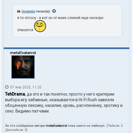
Unsteelix
писал(а):
я то отсосу - а вот он от моих слюней еще нескоро
отмоется
metallsatanist
07 янв 2025, 11:20
TehDrama
, да это и так понятно, просто у него критерии
выбора игр забавные, оказывается в Hi-Fi Rush завезли
обсценную лексику, насилие, кровь, расчленёнку, эротику и
секс. Видимо патчами.
За это сообщение автора
metallsatanist
пока никто не лайкнул.
(Лайков:
0
·
Дизлайков:
0
)