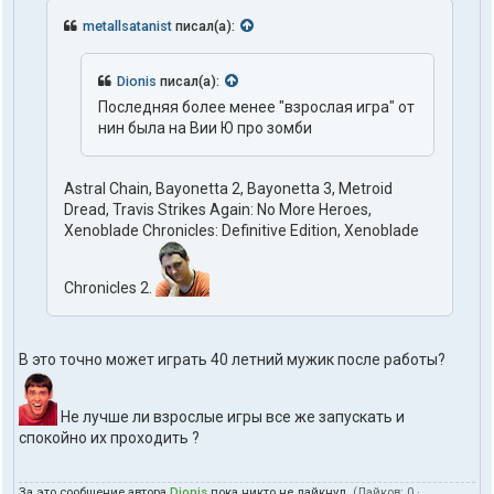
metallsatanist
писал(а):
Dionis
писал(а):
Последняя более менее "взрослая игра" от
нин была на Вии Ю про зомби
Astral Chain, Bayonetta 2, Bayonetta 3, Metroid
Dread, Travis Strikes Again: No More Heroes,
Xenoblade Chronicles: Definitive Edition, Xenoblade
Chronicles 2.
В это точно может играть 40 летний мужик после работы?
Не лучше ли взрослые игры все же запускать и
спокойно их проходить ?
За это сообщение автора
Dionis
пока никто не лайкнул.
(Лайков:
0
·