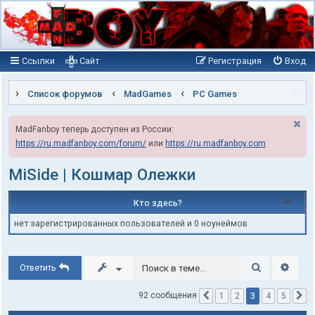
Ссылки
Сайт
Регистрация
Вход
П
Список форумов
MadGames
PC Games
о
MadFanboy теперь доступен из России:
и
https://ru.madfanboy.com/forum/
или
https://ru.madfanboy.com
с
к
MiSide | Кошмар Олежки
Кто здесь?
нет зарегистрированных пользователей и 0 ноунеймов
Поиск
Расши
Ответить
3
92 сообщения
1
2
4
5
Пред.
С