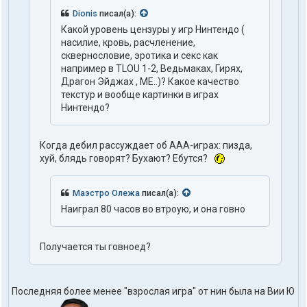
Dionis
писал(а):
Какой уровень цензуры у игр Нинтендо (
насилие, кровь, расчленение,
сквернословие, эротика и секс как
например в TLOU 1-2, Ведьмаках, Гирях,
Драгон Эйджах , МЕ..)? Какое качество
текстур и вообще картинки в играх
Нинтендо?
Когда дебил рассуждает об ААА-играх: пизда,
хуй, блядь говорят? Бухают? Ебутся?
Маэстро Олежа
писал(а):
Наиграл 80 часов во втроую, и она говно
Получается ты говноед?
Последняя более менее "взрослая игра" от нин была на Вии Ю