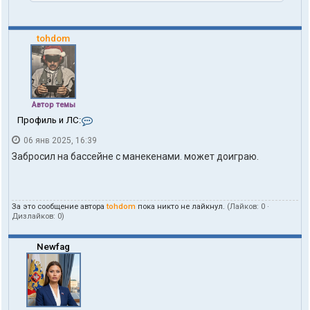
tohdom
Автор темы
К
Профиль и ЛС:
о
06 янв 2025, 16:39
н
т
Забросил на бассейне с манекенами. может доиграю.
а
к
т
ы
За это сообщение автора
tohdom
пока никто не лайкнул.
(Лайков:
0
·
п
Дизлайков:
0
)
о
л
ь
Newfag
з
о
в
а
т
е