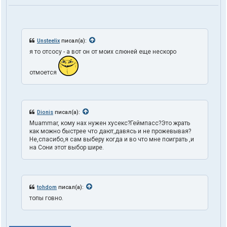
Unsteelix
писал(а):
я то отсосу - а вот он от моих слюней еще нескоро
отмоется
Dionis
писал(а):
Muammar, кому нах нужен хусекс?Геймпасс?Это жрать
как можно быстрее что дают,давясь и не прожевывая?
Не,спасибо,я сам выберу когда и во что мне поиграть ,и
на Сони этот выбор шире.
tohdom
писал(а):
топы говно.