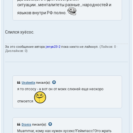
ситуации...менталитеты разные , народностей и
языков внутри РФ полно.
Слился хуёсос.
За это сообщение автора
jenya23-2
пока никто не лайкнул.
(Лайков:
0
·
Дизлайков:
0
)
Unsteelix
писал(а):
я то отсосу - а вот он от моих слюней еще нескоро
отмоется
Dionis
писал(а):
Muammar, кому нах нужен хусекс?Геймпасс?Это жрать