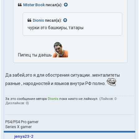
Mister Book
писал(а):
Dionis
писал(а):
чурки это башкиры, татары
Пипец ты даёшь
Да забей,это я для обострения ситуации...менталитеты
разные , народностей и языков внутри РФ полно.
За это сообщение автора
Dionis
пока никто не лайкнул.
(Лайков:
0
·
Дизлайков:
0
)
PS4/PS4 Pro gamer
Series X gamer
jenya23-2