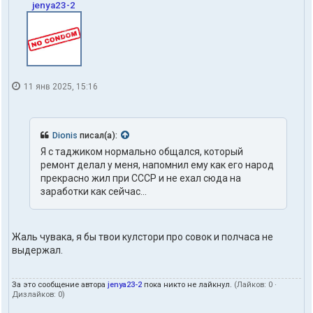
jenya23-2
11 янв 2025, 15:16
Dionis
писал(а):
Я с таджиком нормально общался, который
ремонт делал у меня, напомнил ему как его народ
прекрасно жил при СССР и не ехал сюда на
заработки как сейчас...
Жаль чувака, я бы твои кулстори про совок и полчаса не
выдержал.
За это сообщение автора
jenya23-2
пока никто не лайкнул.
(Лайков:
0
·
Дизлайков:
0
)