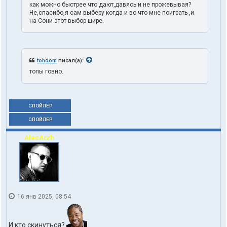
как можно быстрее что дают,давясь и не прожевывая?
Не,спасибо,я сам выберу когда и во что мне поиграть ,и
на Сони этот выбор шире.
tohdom
писал(а):
топы говно.
СПОЙЛЕР
СПОЙЛЕР
AlecArzh
16 янв 2025, 08:54
И кто скинуться?