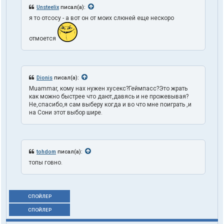
Unsteelix
писал(а):
я то отсосу - а вот он от моих слюней еще нескоро
отмоется
Dionis
писал(а):
Muammar, кому нах нужен хусекс?Геймпасс?Это жрать
как можно быстрее что дают,давясь и не прожевывая?
Не,спасибо,я сам выберу когда и во что мне поиграть ,и
на Сони этот выбор шире.
tohdom
писал(а):
топы говно.
СПОЙЛЕР
СПОЙЛЕР