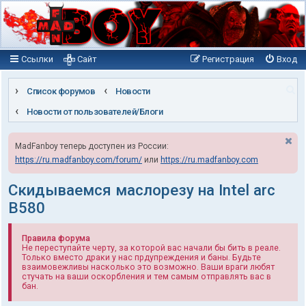
Ссылки
Сайт
Регистрация
Вход
П
Список форумов
Новости
о
Новости от пользователей/Блоги
и
MadFanboy теперь доступен из России:
с
https://ru.madfanboy.com/forum/
или
https://ru.madfanboy.com
к
Скидываемся маслорезу на Intel arc
B580
Правила форума
Не переступайте черту, за которой вас начали бы бить в реале.
Только вместо драки у нас прдупреждения и баны. Будьте
взаимовежливы насколько это возможно. Ваши враги любят
стучать на ваши оскорбления и тем самым отправлять вас в
бан.