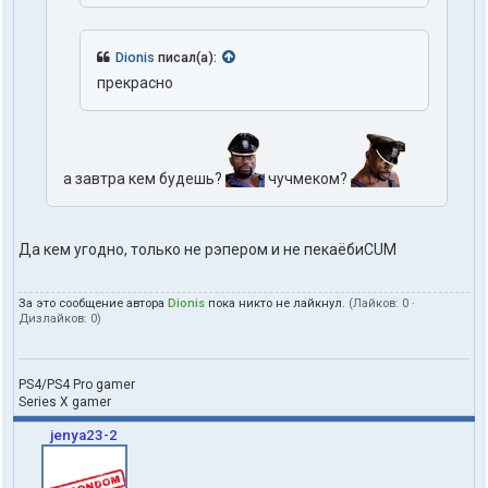
Dionis
писал(а):
прекрасно
а завтра кем будешь?
чучмеком?
Да кем угодно, только не рэпером и не пекаёбиCUM
За это сообщение автора
Dionis
пока никто не лайкнул.
(Лайков:
0
·
Дизлайков:
0
)
PS4/PS4 Pro gamer
Series X gamer
jenya23-2