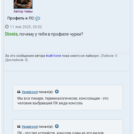
Автор темы
К
Профиль и ЛС:
о
11 янв 2025, 20:02
н
т
Dionis
, почему у тебя в профиле чурки?
а
к
т
ы
За это сообщение автора
truth1one
пока никто не лайкнул.
(Лайков:
0
·
п
Дизлайков:
0
)
о
л
ь
з
о
в
а
Vagabond
писал(а):
т
Мы все пекари, терминалогически, консольщик - это
е
человек выбравший ПК вида консоль
л
я
t
r
u
Vagabond
писал(а):
t
h
ПК - это тип устройств, консоли один из его видов