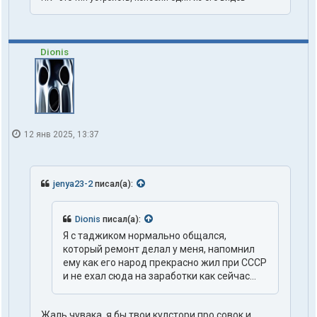
1
o
n
e
Dionis
12 янв 2025, 13:37
jenya23-2
писал(а):
Dionis
писал(а):
Я с таджиком нормально общался,
который ремонт делал у меня, напомнил
ему как его народ прекрасно жил при СССР
и не ехал сюда на заработки как сейчас...
Жаль чувака, я бы твои кулстори про совок и