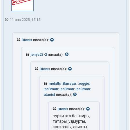
11 янв 2025, 15:15
Dionis
писал(а):
jenya23-2
писал(а):
Dionis
писал(а):
metalls :Barrayar: :reggie:
:ps3man: :ps3man: :ps3man:
atanist
писал(а):
Dionis
писал(а):
чурки это башкиры,
татары, удмурты,
кавказцы, азиаты