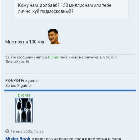
Кому нам, долбаëб? 130 миллионам или тебе
лично, хуй подмосковный?
Мне пох на 130 млн.
За это сообщение автора
Dionis
пока никто не лайкнул.
(Лайков:
0
·
Дизлайков:
0
)
PS4/PS4 Pro gamer
Series X gamer
Dionis
16 янв 2025, 15:26
Mister Book
, у каждого человека своя идеология и своя