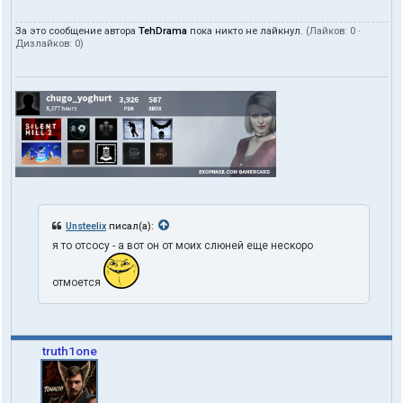
За это сообщение автора
TehDrama
пока никто не лайкнул.
(Лайков:
0
·
Дизлайков:
0
)
Unsteelix
писал(а):
я то отсосу - а вот он от моих слюней еще нескоро
отмоется
truth1one