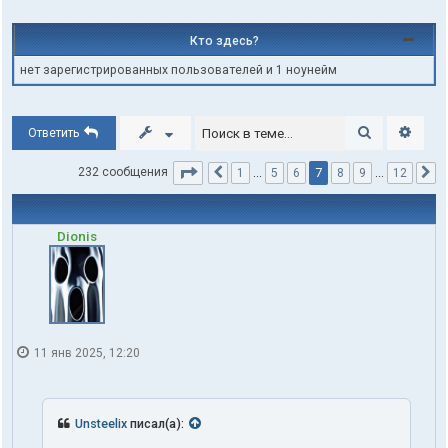
Кто здесь?
нет зарегистрированных пользователей и 1 ноунейм
Поиск
Расши
Ответить
Страница
7
из
12
7
232 сообщения
1
…
5
6
8
9
…
12
Пред.
С
Dionis
11 янв 2025, 12:20
Unsteelix
писал(а):