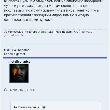
Киевская Русь нам ближе чем всякие сибирские народности
чукчи и узгоглазые татары. Но там полно полезных
ископаемых , поэтому и живём типа в мире. Понятно что а
противостоянии с западным миром нам не выгодно
ссориться со своими чурками.
За это сообщение автора
Dionis
пока никто не лайкнул.
(Лайков:
0
·
Дизлайков:
0
)
PS4/PS4 Pro gamer
Series X gamer
metallsatanist
16 янв 2025, 15:04
Dionis
писал(а):