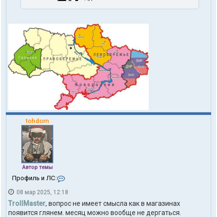
tohdom
Автор темы
К
Профиль и ЛС:
о
08 мар 2025, 12:18
н
т
TrollMaster
, вопрос не имеет смысла как в магазинах
а
появится глянем. месяц можно вообще не дергаться.
к