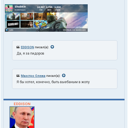
EDDISON
писал(а):
Да, я за пидоров
Маэстро Олежа
писал(а):
Я бы хотел, конечно, быть выебаным в жопу
EDDISON