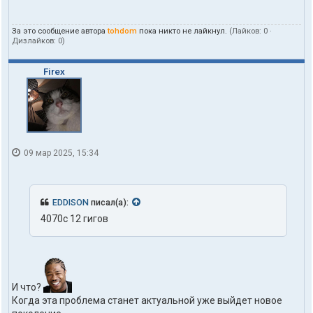
т
ы
За это сообщение автора
tohdom
пока никто не лайкнул.
(Лайков:
0
·
п
Дизлайков:
0
)
о
л
ь
Firex
з
о
в
а
т
е
л
09 мар 2025, 15:34
я
t
o
h
d
EDDISON
писал(а):
o
4070c 12 гигов
m
И что?
Когда эта проблема станет актуальной уже выйдет новое