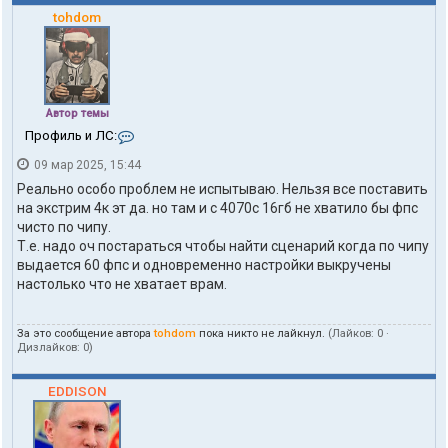
tohdom
Автор темы
К
Профиль и ЛС:
о
09 мар 2025, 15:44
н
т
Реально особо проблем не испытываю. Нельзя все поставить
а
на экстрим 4к эт да. но там и с 4070с 16гб не хватило бы фпс
к
чисто по чипу.
т
Т.е. надо оч постараться чтобы найти сценарий когда по чипу
ы
п
выдается 60 фпс и одновременно настройки выкручены
о
настолько что не хватает врам.
л
ь
з
За это сообщение автора
tohdom
пока никто не лайкнул.
(Лайков:
0
·
о
Дизлайков:
0
)
в
а
т
EDDISON
е
л
я