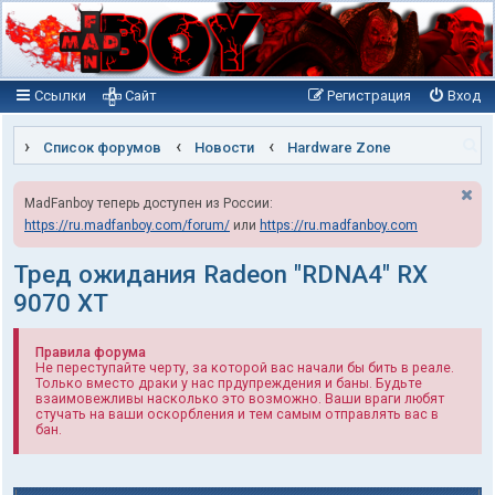
Ссылки
Сайт
Регистрация
Вход
П
Список форумов
Новости
Hardware Zone
о
MadFanboy теперь доступен из России:
и
https://ru.madfanboy.com/forum/
или
https://ru.madfanboy.com
с
к
Тред ожидания Radeon "RDNA4" RX
9070 XT
Правила форума
Не переступайте черту, за которой вас начали бы бить в реале.
Только вместо драки у нас прдупреждения и баны. Будьте
взаимовежливы насколько это возможно. Ваши враги любят
стучать на ваши оскорбления и тем самым отправлять вас в
бан.