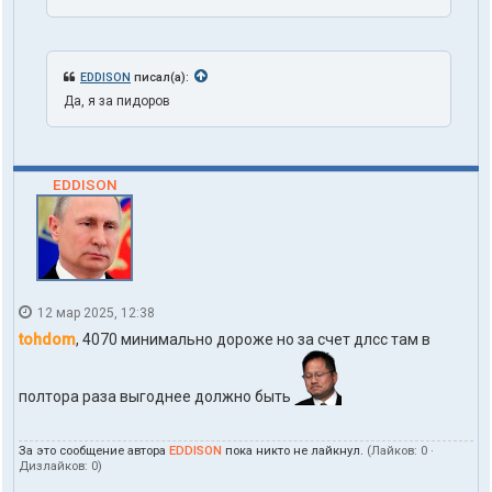
EDDISON
писал(а):
Да, я за пидоров
EDDISON
12 мар 2025, 12:38
tohdom
, 4070 минимально дороже но за счет длсс там в
полтора раза выгоднее должно быть
За это сообщение автора
EDDISON
пока никто не лайкнул.
(Лайков:
0
·
Дизлайков:
0
)