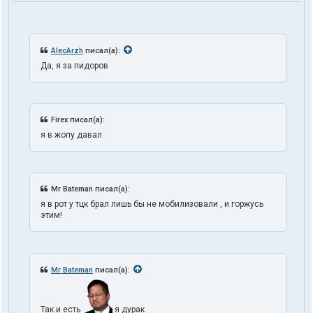
AlecArzh
писал(а):
Да, я за пидоров
Firex писал(а):
я в жопу давал
Mr Bateman писал(а):
я в рот у тцк брал лишь бы не мобилизовали , и горжусь
этим!
Mr Bateman
писал(а):
Так и есть
я дурак