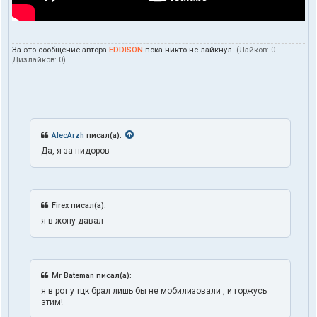
За это сообщение автора
EDDISON
пока никто не лайкнул.
(Лайков:
0
·
Дизлайков:
0
)
AlecArzh
писал(а):
Да, я за пидоров
Firex писал(а):
я в жопу давал
Mr Bateman писал(а):
я в рот у тцк брал лишь бы не мобилизовали , и горжусь
этим!