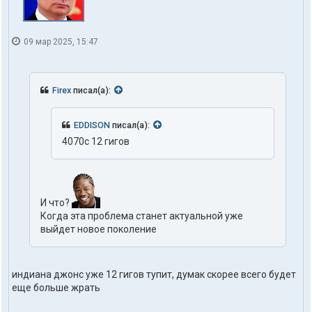
t
o
h
d
09 мар 2025, 15:47
o
m
Firex
писал(а):
EDDISON
писал(а):
4070c 12 гигов
И что?
Когда эта проблема станет актуальной уже
выйдет новое поколение
индиана джонс уже 12 гигов тупит, думак скорее всего будет
еще больше жрать