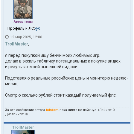
а
т
е
л
я
Автор темы
t
К
Профиль и ЛС:
o
о
h
12 мар 2025, 12:06
н
d
т
TrollMaster
,
o
а
m
к
я перед покупкой ищу бенчи моих любимых игр.
т
делаю в экскль табличку потенциальных к покупке видюх
ы
п
и результат моей нынешней видюхи.
о
л
Подставляю реальные российские цены и мониторю неделю-
ь
месяц.
з
о
в
Смотрю сколько рублей стоит каждый получаемый фпс.
а
т
е
За это сообщение автора
tohdom
пока никто не лайкнул.
(Лайков:
0
·
л
Дизлайков:
0
)
я
t
TrollMaster
o
h