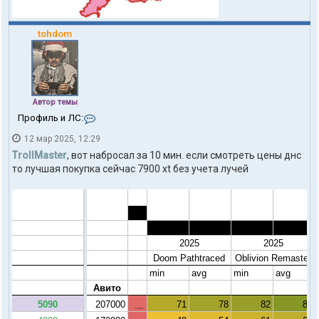
tohdom
Автор темы
К
Профиль и ЛС:
о
12 мар 2025, 12:29
н
т
TrollMaster
, вот набросал за 10 мин. если смотреть цены днс
а
то лучшая покупка сейчас 7900 xt без учета лучей
к
т
ы
п
о
л
ь
з
о
в
а
т
е