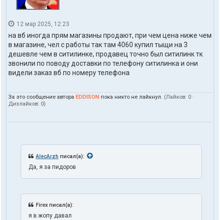
12 мар 2025, 12:23
на вб иногда прям магазины продают, при чем цена ниже чем
в магазине, чел с работы так там 4060 купил тыщи на 3
дешевле чем в ситилинке, продавец точно был ситилинк тк
звонили по поводу доставки по телефону ситилинка и они
видели заказ вб по номеру телефона
За это сообщение автора
EDDISON
пока никто не лайкнул.
(Лайков:
0
·
Дизлайков:
0
)
AlecArzh
писал(а):
Да, я за пидоров
Firex писал(а):
я в жопу давал