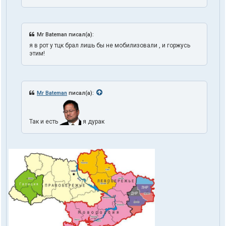
Mr Bateman писал(а):
я в рот у тцк брал лишь бы не мобилизовали , и горжусь
этим!
Mr Bateman
писал(а):
Так и есть
я дурак