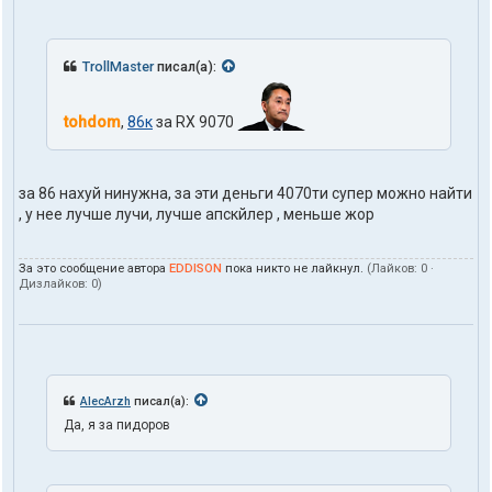
TrollMaster
писал(а):
tohdom
,
86к
за RX 9070
за 86 нахуй нинужна, за эти деньги 4070ти супер можно найти
, у нее лучше лучи, лучше апскйлер , меньше жор
За это сообщение автора
EDDISON
пока никто не лайкнул.
(Лайков:
0
·
Дизлайков:
0
)
AlecArzh
писал(а):
Да, я за пидоров