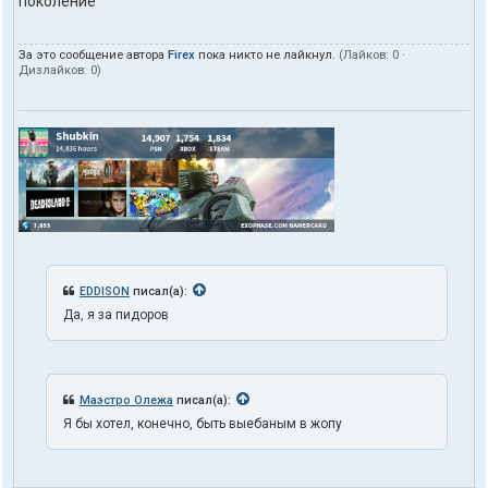
поколение
За это сообщение автора
Firex
пока никто не лайкнул.
(Лайков:
0
·
Дизлайков:
0
)
EDDISON
писал(а):
Да, я за пидоров
Маэстро Олежа
писал(а):
Я бы хотел, конечно, быть выебаным в жопу