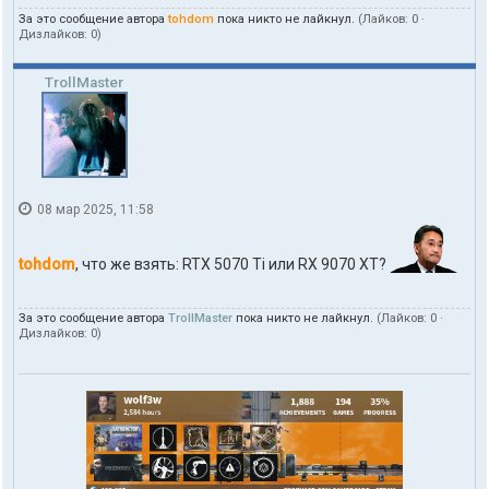
п
За это сообщение автора
tohdom
пока никто не лайкнул.
(Лайков:
0
·
о
Дизлайков:
0
)
л
ь
з
TrollMaster
о
в
а
т
е
л
я
08 мар 2025, 11:58
t
o
h
tohdom
, что же взять: RTX 5070 Ti или RX 9070 XT?
d
o
m
За это сообщение автора
TrollMaster
пока никто не лайкнул.
(Лайков:
0
·
Дизлайков:
0
)