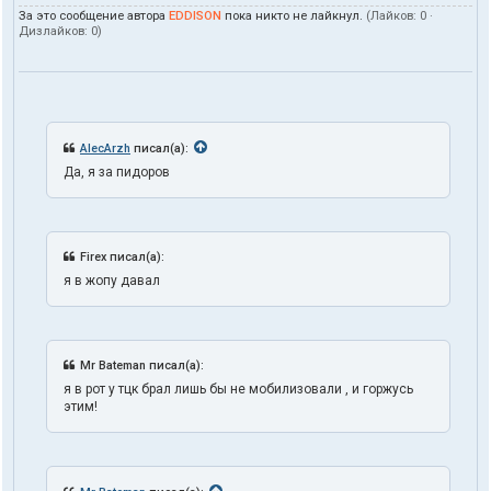
За это сообщение автора
EDDISON
пока никто не лайкнул.
(Лайков:
0
·
Дизлайков:
0
)
AlecArzh
писал(а):
Да, я за пидоров
Firex писал(а):
я в жопу давал
Mr Bateman писал(а):
я в рот у тцк брал лишь бы не мобилизовали , и горжусь
этим!