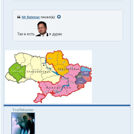
Mr Bateman
писал(а):
Так и есть
я дурак
TrollMaster