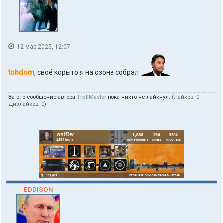
d
o
m
12 мар 2025, 12:07
tohdom
, своё корыто я на озоне собрал
За это сообщение автора
TrollMaster
пока никто не лайкнул.
(Лайков:
0
·
Дизлайков:
0
)
EDDISON