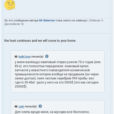
За это сообщение автора
Mr Bateman
пока никто не лайкнул.
(Лайков:
0
·
Дизлайков:
0
)
the hunt continues and we will come to your home
truth1one
писал(а):
у меня валяеццо ламповый стерео усилок 70-х годов (или
80-х). его полностью переделали. знакомый купил
запчасти у известного поизводителя космической
промышлености которое вообще не продавали (он через
связи достал), паял чистым серебром 999 пробы. вес
где-то 30-40кг. ушло у него на это 5000$ (это как сегодня
20000$).
Link
писал(а):
Для элиты вроде меня, на мусорке всё бесплатно..