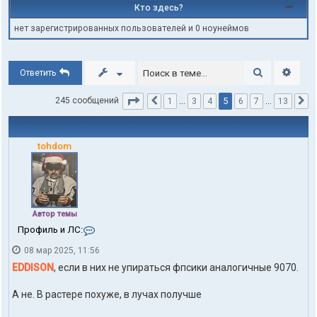
Кто здесь?
нет зарегистрированных пользователей и 0 ноунеймов
Поиск
Расши
Ответить
Страница
5
из
13
5
245 сообщений
1
…
3
4
6
7
…
13
Пред.
С
tohdom
Автор темы
К
Профиль и ЛС:
о
08 мар 2025, 11:56
н
т
EDDISON
, если в них не упираться фпсики аналогичные 9070.
а
к
А не. В растере похуже, в лучах получше
т
ы