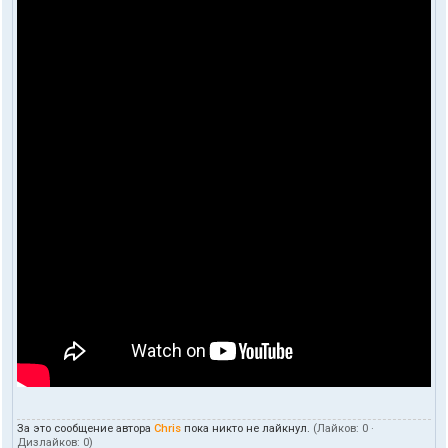
За это сообщение автора
Chris
пока никто не лайкнул.
(Лайков:
0
·
Дизлайков:
0
)