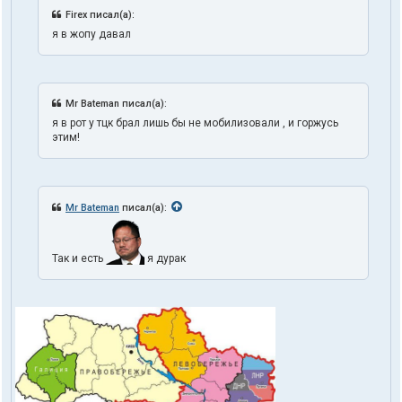
Firex писал(а):
я в жопу давал
Mr Bateman писал(а):
я в рот у тцк брал лишь бы не мобилизовали , и горжусь
этим!
Mr Bateman
писал(а):
Так и есть
я дурак