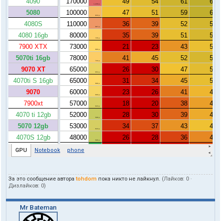
л
я
t
o
h
d
o
m
За это сообщение автора
tohdom
пока никто не лайкнул.
(Лайков:
0
·
Дизлайков:
0
)
Mr Bateman