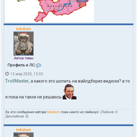
tohdom
Автор темы
К
Профиль и ЛС:
о
12 мар 2025, 12:02
н
т
TrollMaster
, а какого это шопить на вайлдбериз видюхи? а то
а
к
т
я пока на такое не решаюсь
ы
п
о
За это сообщение автора
tohdom
пока никто не лайкнул.
(Лайков:
0
·
л
Дизлайков:
0
)
ь
з
о
tohdom
в