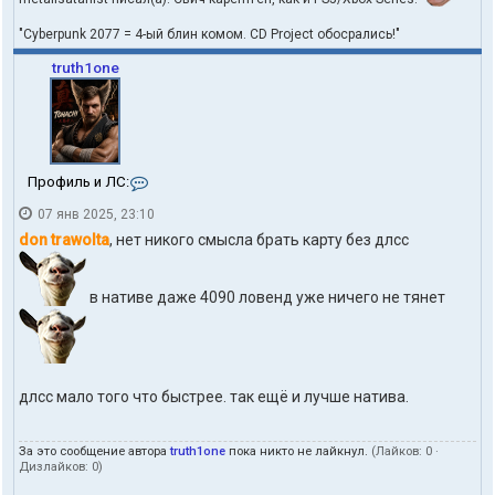
"Cyberpunk 2077 = 4-ый блин комом. CD Project обосрались!"
truth1one
К
Профиль и ЛС:
о
07 янв 2025, 23:10
н
т
don trawolta
, нет никого смысла брать карту без длсс
а
к
т
в нативе даже 4090 ловенд уже ничего не тянет
ы
п
о
л
ь
з
длсс мало того что быстрее. так ещё и лучше натива.
о
в
а
За это сообщение автора
truth1one
пока никто не лайкнул.
(Лайков:
0
·
т
Дизлайков:
0
)
е