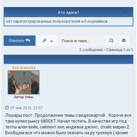
Кто здесь?
нет зарегистрированных пользователей и 0 ноунеймов
Поиск
Расши
Ответить
5 сообщений • Страница
1
из
1
don trawolta
Автор темы
07 янв 2025, 22:57
Лошары пост . Продолжение темы с видеокартой .. Короче все
таки купил рыксу 6800ХT. Начал тестить. В качестве игр под
тесты алан вейк, сайлент хил, индиана джонс , спэйс марин 2.
Вообщем все что можно было скачать на ру трекере.( кроме