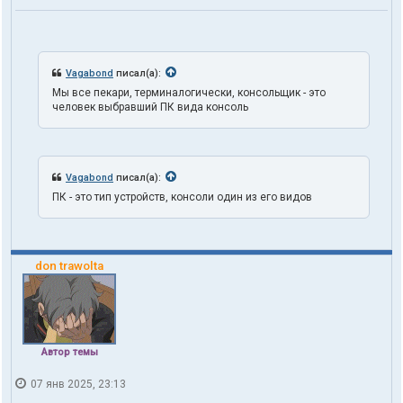
л
я
t
r
u
Vagabond
писал(а):
t
h
Мы все пекари, терминалогически, консольщик - это
1
человек выбравший ПК вида консоль
o
n
e
Vagabond
писал(а):
ПК - это тип устройств, консоли один из его видов
don trawolta
Автор темы
07 янв 2025, 23:13