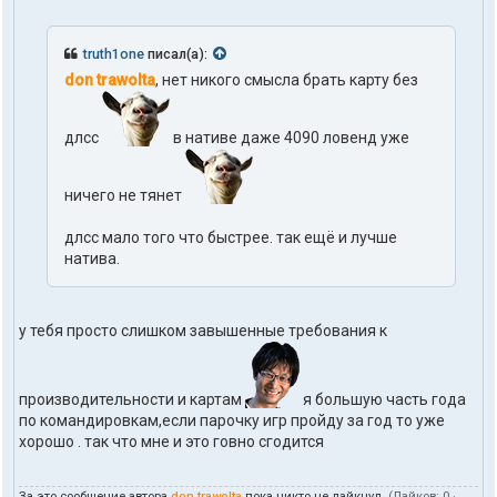
truth1one
писал(а):
don trawolta
, нет никого смысла брать карту без
длсс
в нативе даже 4090 ловенд уже
ничего не тянет
длсс мало того что быстрее. так ещё и лучше
натива.
у тебя просто слишком завышенные требования к
производительности и картам
я большую часть года
по командировкам,если парочку игр пройду за год то уже
хорошо . так что мне и это говно сгодится
За это сообщение автора
don trawolta
пока никто не лайкнул.
(Лайков:
0
·