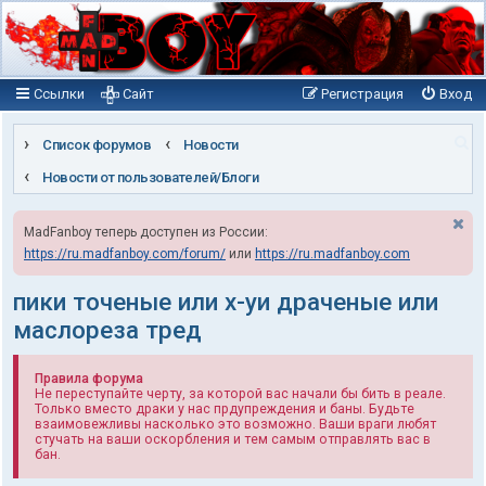
Ссылки
Сайт
Регистрация
Вход
П
Список форумов
Новости
о
Новости от пользователей/Блоги
и
MadFanboy теперь доступен из России:
с
https://ru.madfanboy.com/forum/
или
https://ru.madfanboy.com
к
пики точеные или х-уи драченые или
маслореза тред
Правила форума
Не переступайте черту, за которой вас начали бы бить в реале.
Только вместо драки у нас прдупреждения и баны. Будьте
взаимовежливы насколько это возможно. Ваши враги любят
стучать на ваши оскорбления и тем самым отправлять вас в
бан.