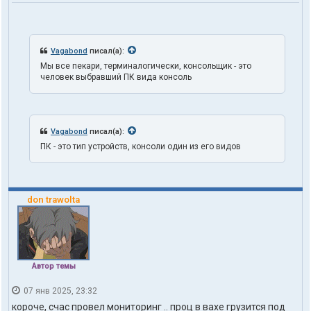
ь
з
о
в
а
Vagabond
писал(а):
т
Мы все пекари, терминалогически, консольщик - это
е
человек выбравший ПК вида консоль
л
я
t
r
u
Vagabond
писал(а):
t
h
ПК - это тип устройств, консоли один из его видов
1
o
n
e
don trawolta
Автор темы
07 янв 2025, 23:32
короче, счас провел мониторинг .. проц в вахе грузится под