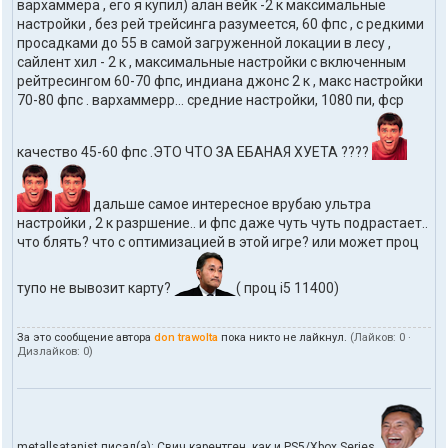
вархаммера , его я купил) алан вейк -2 к максимальные
настройки , без рей трейсинга разумеется, 60 фпс , с редкими
просадками до 55 в самой загруженной локации в лесу ,
сайлент хил - 2 к , максимальные настройки с включенным
рейтресингом 60-70 фпс, индиана джонс 2 к , макс настройки
70-80 фпс . вархаммерр... средние настройки, 1080 пи, фср
качество 45-60 фпс .ЭТО ЧТО ЗА ЕБАНАЯ ХУЕТА ????
дальше самое интересное врубаю ультра
настройки , 2 к разршение.. и фпс даже чуть чуть подрастает..
что блять? что с оптимизацией в этой игре? или может проц
тупо не вывозит карту?
( проц i5 11400)
За это сообщение автора
don trawolta
пока никто не лайкнул.
(Лайков:
0
·
Дизлайков:
0
)
metallsatanist писал(а): Свич карентген, как и PS5/Xbox Series.