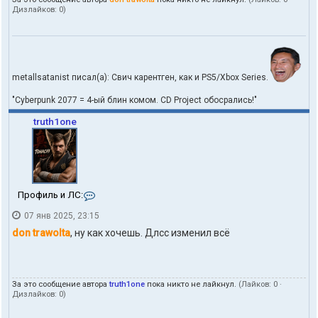
Дизлайков:
0
)
metallsatanist писал(а): Свич карентген, как и PS5/Xbox Series.
"Cyberpunk 2077 = 4-ый блин комом. CD Project обосрались!"
truth1one
К
Профиль и ЛС:
о
07 янв 2025, 23:15
н
т
don trawolta
, ну как хочешь. Длсс изменил всё
а
к
т
ы
За это сообщение автора
truth1one
пока никто не лайкнул.
(Лайков:
0
·
п
Дизлайков:
0
)
о
л