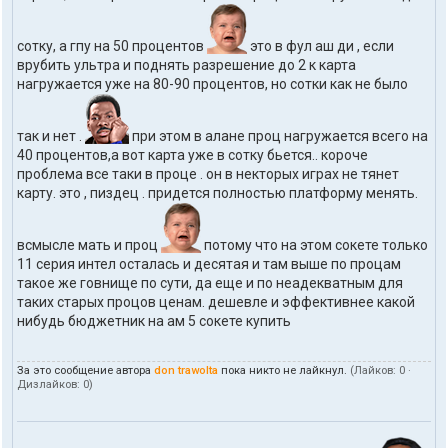
сотку, а гпу на 50 процентов
это в фул аш ди , если
врубить ультра и поднять разрешение до 2 к карта
нагружается уже на 80-90 процентов, но сотки как не было
так и нет .
при этом в алане проц нагружается всего на
40 процентов,а вот карта уже в сотку бьется.. короче
проблема все таки в проце . он в некторых играх не тянет
карту. это , пиздец . придется полностью платформу менять.
всмысле мать и проц
потому что на этом сокете только
11 серия интел осталась и десятая и там выше по процам
такое же говнище по сути, да еще и по неадекватным для
таких старых процов ценам. дешевле и эффективнее какой
нибудь бюджетник на ам 5 сокете купить
За это сообщение автора
don trawolta
пока никто не лайкнул.
(Лайков:
0
·
Дизлайков:
0
)