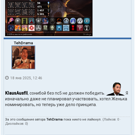
TehDrama
18 янв 2025, 12:46
KlausAusfII
, сонибой без пс5 не должен победить.
Я
изначально даже не планировал участвовать, хотел Женька
номинировать, но теперь уже дело принципа.
За это сообщение автора
TehDrama
пока никто не лайкнул.
(Лайков:
0
·
Дизлайков:
0
)