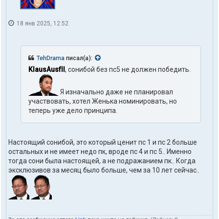
18 янв 2025, 12:52
TehDrama
писал(а):
KlausAusfII
, сонибой без пс5 не должен победить.
Я изначально даже не планировал
участвовать, хотел Женька номинировать, но
теперь уже дело принципа.
Настоящий сонибой, это который ценит пс 1 и пс 2 больше
остальных и не имеет недо пк, вроде пс 4 и пс 5.. Именно
тогда сони была настоящей, а не подражанием пк.. Когда
эксклюзивов за месяц было больше, чем за 10 лет сейчас..