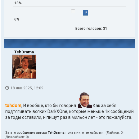
13%
---
2
6%
Всего голосов:
31
TehDrama
18 янв 2025, 12:09
tohdom
, И вообще, кто бы говорил.
Как за себя
подтягивать всяких DarkXOne, которые меньше 1к сообщений
за годы оставили, и пишут раз в мильон лет - это пожалуйста.
За это сообщение автора
TehDrama
пока никто не лайкнул.
(Лайков:
0
·
Дизлайков:
0
)