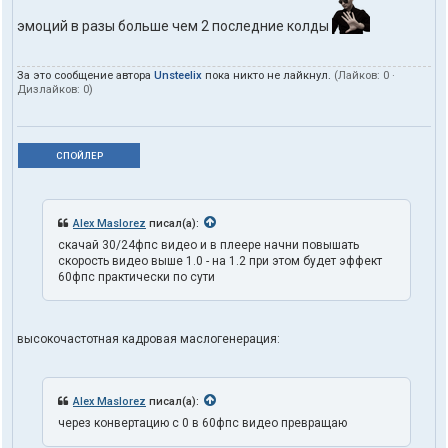
эмоций в разы больше чем 2 последние колды
За это сообщение автора
Unsteelix
пока никто не лайкнул.
(Лайков:
0
·
Дизлайков:
0
)
СПОЙЛЕР
Alex Maslorez
писал(а):
скачай 30/24фпс видео и в плеере начни повышать
скорость видео выше 1.0 - на 1.2 при этом будет эффект
60фпс практически по сути
высокочастотная кадровая маслогенерация:
Alex Maslorez
писал(а):
через конвертацию с 0 в 60фпс видео превращаю