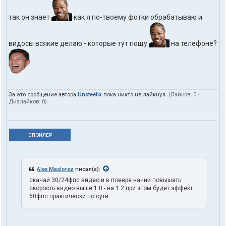
так он знает
как я по-твоему фотки обрабатываю и
видосы всякие делаю - которые тут пощу
на телефоне?
За это сообщение автора
Unsteelix
пока никто не лайкнул.
(Лайков:
0
·
Дизлайков:
0
)
СПОЙЛЕР
Alex Maslorez
писал(а):
скачай 30/24фпс видео и в плеере начни повышать
скорость видео выше 1.0 - на 1.2 при этом будет эффект
60фпс практически по сути