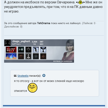
А должен на иксбоксе по версии Овчаркина.
Мне же он
умудряется предъявлять, при том, что я на ПК давным давно
не играю.
За это сообщение автора
TehDrama
пока никто не лайкнул.
(Лайков:
0
·
Дизлайков:
0
)
Unsteelix
писал(а):
я то отсосу - а вот он от моих слюней еще нескоро
отмоется