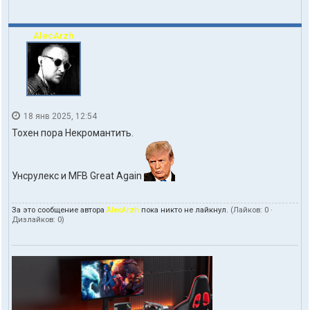
AlecArzh
18 янв 2025, 12:54
Тохен пора Некромантить.
Унсрулекс и MFB Great Again
За это сообщение автора
AlecArzh
пока никто не лайкнул.
(Лайков:
0
·
Дизлайков:
0
)