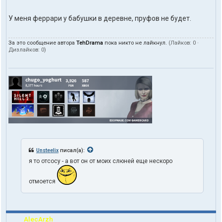
У меня феррари у бабушки в деревне, пруфов не будет.
За это сообщение автора
TehDrama
пока никто не лайкнул.
(Лайков:
0
·
Дизлайков:
0
)
Unsteelix
писал(а):
я то отсосу - а вот он от моих слюней еще нескоро
отмоется
AlecArzh