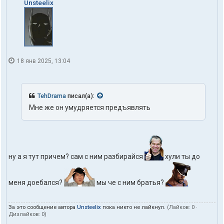
Unsteelix
18 янв 2025, 13:04
TehDrama
писал(а):
Мне же он умудряется предъявлять
ну а я тут причем? сам с ним разбирайся
хули ты до
меня доебался?
мы че с ним братья?
За это сообщение автора
Unsteelix
пока никто не лайкнул.
(Лайков:
0
·
Дизлайков:
0
)