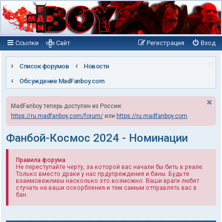
Ссылки
Сайт
Регистрация
Вход
П
Список форумов
Новости
о
Обсуждение MadFanboy.com
и
MadFanboy теперь доступен из России:
с
https://ru.madfanboy.com/forum/
или
https://ru.madfanboy.com
к
Фанбой-Космос 2024 - Номинации
Правила форума
Не переступайте черту, за которой вас начали бы бить в реале.
Только вместо драки у нас прдупреждения и баны. Будьте
взаимовежливы насколько это возможно. Ваши враги любят
стучать на ваши оскорбления и тем самым отправлять вас в
бан.