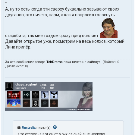
^
А, ну то есть когда эти сверху буквально зазывают своих
друганов, это ничего, нарм, а как я попросил голоснуть
старкбита, так мне тохдом сразу предъявляет.
Давайте открытое уже, посмотрим на весь колхоз, который
Линк припёр.
За это сообщение автора
TehDrama
пока никто не лайкнул.
(Лайков:
0
·
Дизлайков:
0
)
Unsteelix
писал(а):
я то отсосу - а вот он от моих слюней еще нескоро