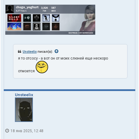
Unsteelix
писал(а):
я то отсосу - а вот он от моих слюней еще нескоро
отмоется
Unsteelix
18 янв 2025, 12:48