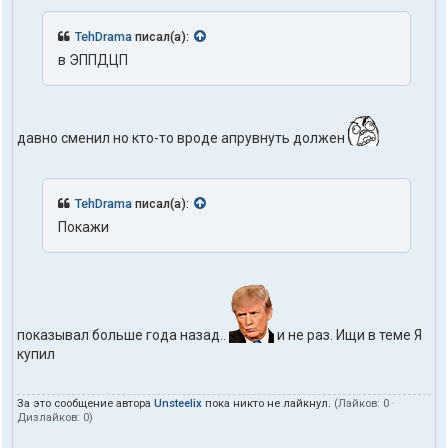
TehDrama
писал(а):
в ЭППДЦП
давно сменил но кто-то вроде апрувнуть должен
TehDrama
писал(а):
Покажи
показывал больше года назад..
и не раз. Ищи в теме Я
купил
За это сообщение автора
Unsteelix
пока никто не лайкнул.
(Лайков:
0
·
Дизлайков:
0
)