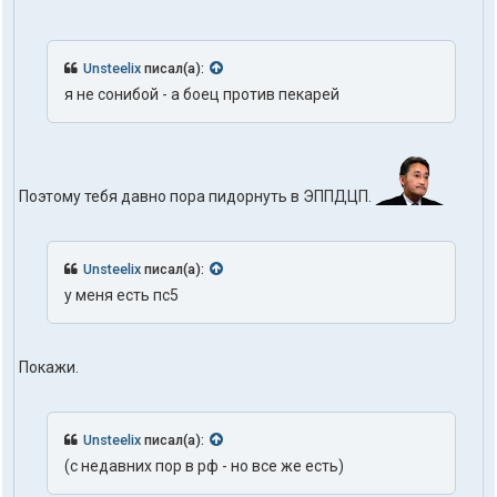
Unsteelix
писал(а):
я не сонибой - а боец против пекарей
Поэтому тебя давно пора пидорнуть в ЭППДЦП.
Unsteelix
писал(а):
у меня есть пс5
Покажи.
Unsteelix
писал(а):
(с недавних пор в рф - но все же есть)