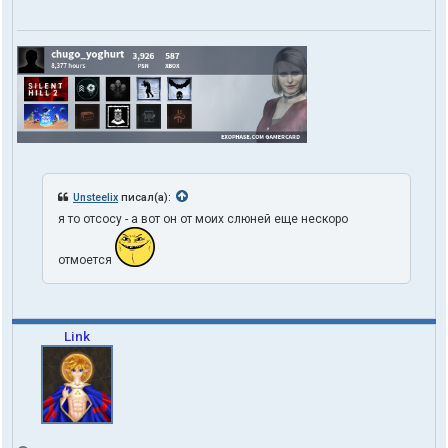
Unsteelix
писал(а):
я то отсосу - а вот он от моих слюней еще нескоро
отмоется
Link