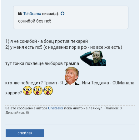
TehDrama
писал(а):
сонибой без пс5
1) я не сонибой - а боец против пекарей
2) у меня есть пс5 (с недавних пор в рф - но все же есть)
тут гонка похлеще выборов трампа
кто-же побледит? Трамп - Я
. Или Техдама - CUMанала
харрис?
За это сообщение автора
Unsteelix
пока никто не лайкнул.
(Лайков:
0
·
Дизлайков:
0
)
СПОЙЛЕР