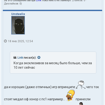
За это сообщение автора
Link
пока никто не лайкнул.
(Лайков:
0
·
Дизлайков:
0
)
Unsteelix
18 янв 2025, 12:54
Link
писал(а):
Когда эксклюзивов за месяц было больше, чем за
10 лет сейчас
да и хороших (даже отличных) игр впринципе
чего ток
стоят медал оф хонор с пс1 например...
принесли