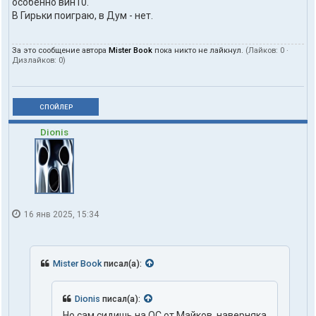
особенно вин10.
В Гирьки поиграю, в Дум - нет.
За это сообщение автора
Mister Book
пока никто не лайкнул.
(Лайков:
0
·
Дизлайков:
0
)
СПОЙЛЕР
Dionis
16 янв 2025, 15:34
Mister Book
писал(а):
Dionis
писал(а):
Но сам сидишь на ОС от Майков, наверняка