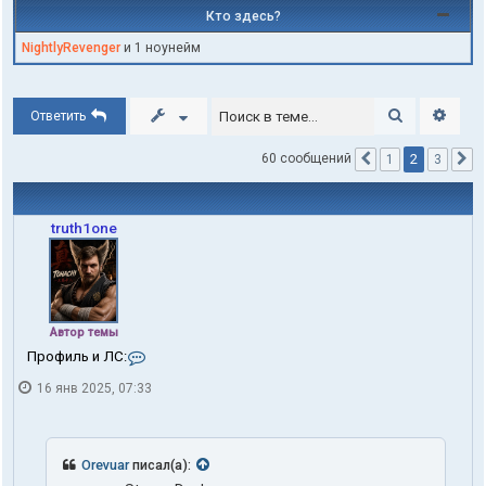
Кто здесь?
NightlyRevenger
и 1 ноунейм
Поиск
Расши
Ответить
2
60 сообщений
1
3
Пред.
С
truth1one
Автор темы
К
Профиль и ЛС:
о
16 янв 2025, 07:33
н
т
а
к
т
Orevuar
писал(а):
ы