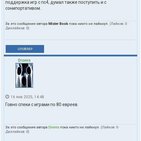
поддержка игр с пс4, думал также поступить и с
сонипортативом.
За это сообщение автора
Mister Book
пока никто не лайкнул.
(Лайков:
0
·
Дизлайков:
0
)
СПОЙЛЕР
Dionis
16 янв 2025, 14:48
Говно спеки с играми по 80 евреев.
За это сообщение автора
Dionis
пока никто не лайкнул.
(Лайков:
0
·
Дизлайков:
0
)