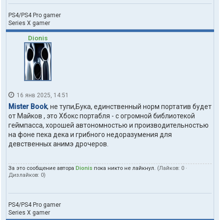
PS4/PS4 Pro gamer
Series X gamer
Dionis
16 янв 2025, 14:51
Mister Book
, не тупи,Бука, единственный норм портатив будет
от Майков , это Хбокс портабля - с огромной библиотекой
геймпасса, хорошей автономностью и производительностью
на фоне пека дека и грибного недоразумения для
девственных анимэ дрочеров.
За это сообщение автора
Dionis
пока никто не лайкнул.
(Лайков:
0
·
Дизлайков:
0
)
PS4/PS4 Pro gamer
Series X gamer