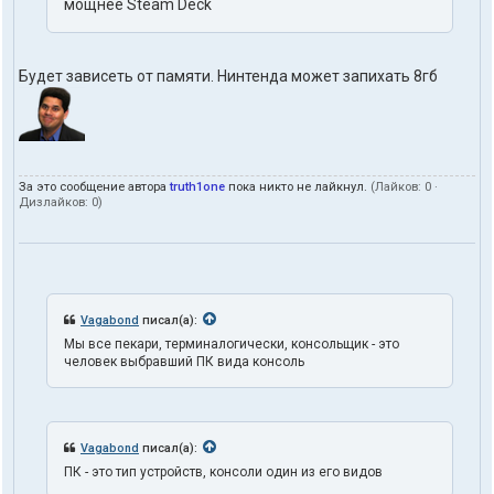
мощнее Steam Deck
п
о
л
ь
Будет зависеть от памяти. Нинтенда может запихать 8гб
з
о
в
а
т
е
л
За это сообщение автора
truth1one
пока никто не лайкнул.
(Лайков:
0
·
я
Дизлайков:
0
)
t
r
u
t
h
1
Vagabond
писал(а):
o
n
Мы все пекари, терминалогически, консольщик - это
e
человек выбравший ПК вида консоль
Vagabond
писал(а):
ПК - это тип устройств, консоли один из его видов