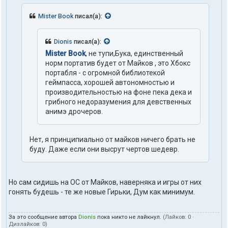
Mister Book
писал(а):
Dionis
писал(а):
Mister Book
, не тупи,Бука, единственный
норм портатив будет от Майков , это Хбокс
портабля - с огромной библиотекой
геймпасса, хорошей автономностью и
производительностью на фоне пека дека и
грибного недоразумения для девственных
анимэ дрочеров.
Нет, я принципиально от майков ничего брать не
буду. Даже если они высрут чертов шедевр.
Но сам сидишь на ОС от Майков, наверняка и игры от них
гонять будешь - те же новые Гирьки, Дум как минимум.
За это сообщение автора
Dionis
пока никто не лайкнул.
(Лайков:
0
·
Дизлайков:
0
)