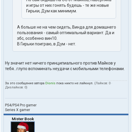
и игры от них гонять будешь - те же новые
Гирьки, Дум как минимум.
А больше не на чем сидеть, Винда для домашнего
пользования - самый оптимальный вариант. Да и
збс, особенно вин10.
В Гирьки поиграю, в Дум - нет.
Ну значит нет ничего принципиального против Майков у
тебя...глупо вспоминать неудачи с мобильными телефонами.
За это сообщение автора
Dionis
пока никто не лайкнул.
(Лайков:
0
·
Дизлайков:
0
)
PS4/PS4 Pro gamer
Series X gamer
Mister Book