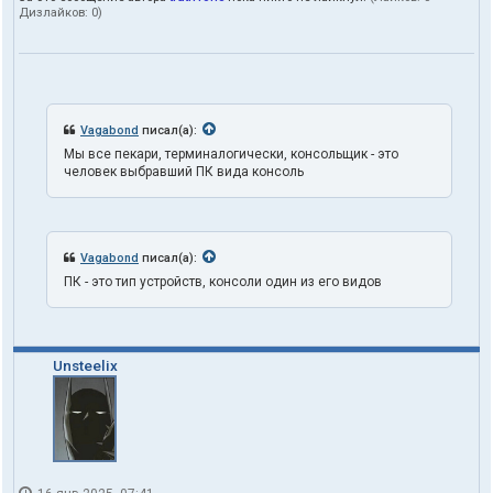
Дизлайков:
0
)
о
л
ь
з
о
в
а
Vagabond
писал(а):
т
Мы все пекари, терминалогически, консольщик - это
е
человек выбравший ПК вида консоль
л
я
t
r
u
Vagabond
писал(а):
t
h
ПК - это тип устройств, консоли один из его видов
1
o
n
e
Unsteelix