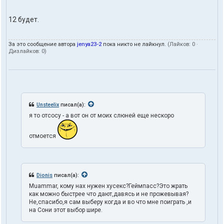
12 будет.
За это сообщение автора
jenya23-2
пока никто не лайкнул.
(Лайков:
0
·
Дизлайков:
0
)
Unsteelix
писал(а):
я то отсосу - а вот он от моих слюней еще нескоро
отмоется
Dionis
писал(а):
Muammar, кому нах нужен хусекс?Геймпасс?Это жрать
как можно быстрее что дают,давясь и не прожевывая?
Не,спасибо,я сам выберу когда и во что мне поиграть ,и
на Сони этот выбор шире.