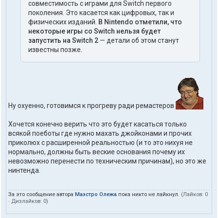
совместимость с играми для Switch первого
поколения. Это касается как цифровых, так и
физических изданий.
В Nintendo отметили, что
некоторые игры со Switch нельзя будет
запустить на Switch 2
— детали об этом станут
известны позже.
Ну охуенно, готовимся к прогреву ради ремастеров
Хочется конечно верить что это будет касаться только
всякой поеботы где нужно махать джойконами и прочих
приколюх с расширенной реальностью (и то это нихуя не
нормально, должны быть веские основания почему их
невозможно перенести по техническим причинам), но это же
нинтенда.
За это сообщение автора
Маэстро Олежа
пока никто не лайкнул.
(Лайков:
0
· Дизлайков:
0
)