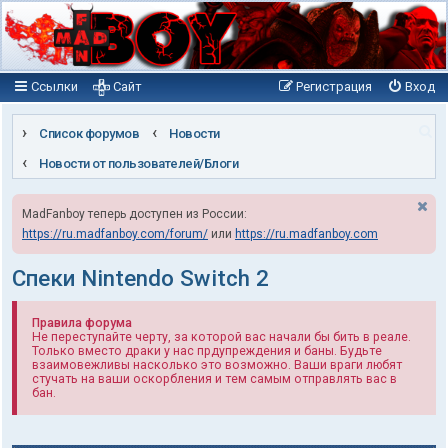
Ссылки
Сайт
Регистрация
Вход
П
Список форумов
Новости
о
Новости от пользователей/Блоги
и
MadFanboy теперь доступен из России:
с
https://ru.madfanboy.com/forum/
или
https://ru.madfanboy.com
к
Спеки Nintendo Switch 2
Правила форума
Не переступайте черту, за которой вас начали бы бить в реале.
Только вместо драки у нас прдупреждения и баны. Будьте
взаимовежливы насколько это возможно. Ваши враги любят
стучать на ваши оскорбления и тем самым отправлять вас в
бан.