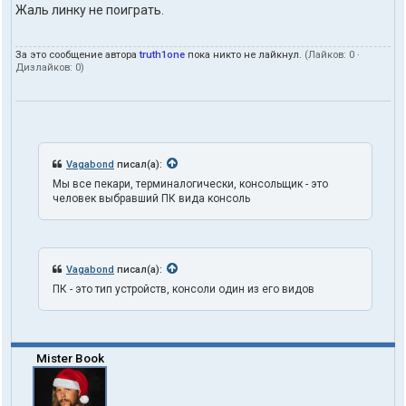
Жаль линку не поиграть.
ы
п
о
л
За это сообщение автора
truth1one
пока никто не лайкнул.
(Лайков:
0
·
Дизлайков:
0
)
ь
з
о
в
а
т
е
Vagabond
писал(а):
л
Мы все пекари, терминалогически, консольщик - это
я
человек выбравший ПК вида консоль
t
r
u
t
h
Vagabond
писал(а):
1
o
ПК - это тип устройств, консоли один из его видов
n
e
Mister Book