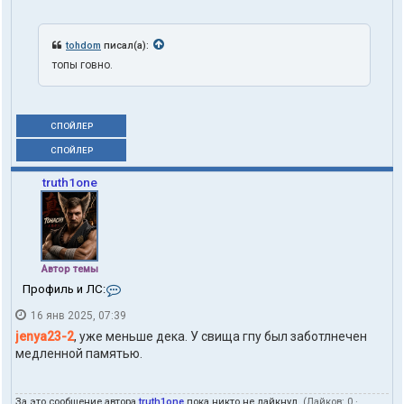
tohdom
писал(а):
топы говно.
СПОЙЛЕР
СПОЙЛЕР
truth1one
Автор темы
К
Профиль и ЛС:
о
16 янв 2025, 07:39
н
т
jenya23-2
, уже меньше дека. У свища гпу был заботлнечен
а
медленной памятью.
к
т
ы
За это сообщение автора
truth1one
пока никто не лайкнул.
(Лайков:
0
·
п