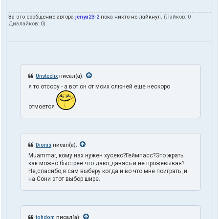
За это сообщение автора
jenya23-2
пока никто не лайкнул.
(Лайков:
0
·
Дизлайков:
0
)
Unsteelix
писал(а):
я то отсосу - а вот он от моих слюней еще нескоро
отмоется
Dionis
писал(а):
Muammar, кому нах нужен хусекс?Геймпасс?Это жрать
как можно быстрее что дают,давясь и не прожевывая?
Не,спасибо,я сам выберу когда и во что мне поиграть ,и
на Сони этот выбор шире.
tohdom
писал(а):