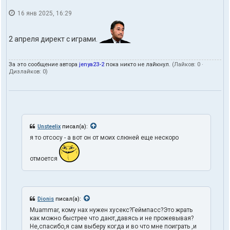
16 янв 2025, 16:29
2 апреля директ с играми.
За это сообщение автора
jenya23-2
пока никто не лайкнул.
(Лайков:
0
·
Дизлайков:
0
)
Unsteelix
писал(а):
я то отсосу - а вот он от моих слюней еще нескоро
отмоется
Dionis
писал(а):
Muammar, кому нах нужен хусекс?Геймпасс?Это жрать
как можно быстрее что дают,давясь и не прожевывая?
Не,спасибо,я сам выберу когда и во что мне поиграть ,и