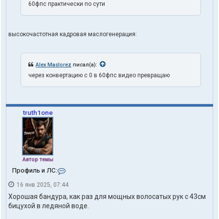
60фпс практически по сути
высокочастотная кадровая маслогенерация:
Alex Maslorez
писал(а):
через конвертацию с 0 в 60фпс видео превращаю
truth1one
Автор темы
К
Профиль и ЛС:
о
16 янв 2025, 07:44
н
т
Хорошая бандура, как раз для мощных волосатых рук с 43см
а
бицухой в ледяной воде.
к
т