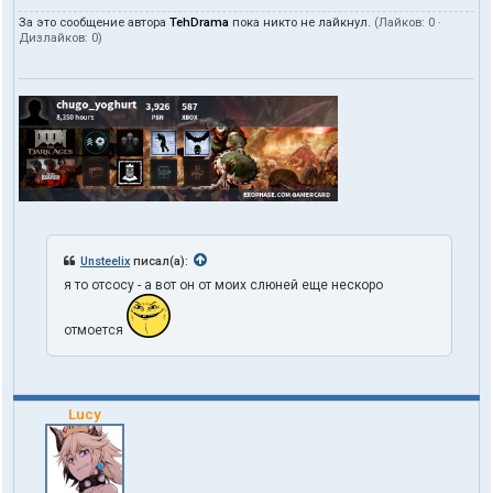
За это сообщение автора
TehDrama
пока никто не лайкнул.
(Лайков:
0
·
Дизлайков:
0
)
Unsteelix
писал(а):
я то отсосу - а вот он от моих слюней еще нескоро
отмоется
Lucy