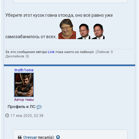
Уберите этот кусок говна отсюда, оно всё равно уже
самозабанилось от всех..
За это сообщение автора
Link
пока никто не лайкнул.
(Лайков:
0
·
Дизлайков:
0
)
truth1one
Автор темы
К
Профиль и ЛС:
о
17 янв 2025, 02:38
н
т
а
к
т
Orevuar
писал(а):