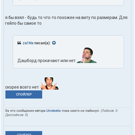
я бы взял - будь то что-то похожее на виту по размерам. Для
гейло бы самое то
za1Nx
писал(а):
Дашборд прокачают или нет
скорее всего нет
СПОЙЛЕР
За это сообщение автора
Unsteelix
пока никто не лайкнул.
(Лайков:
0
·
Дизлайков:
0
)
СПОЙЛЕР