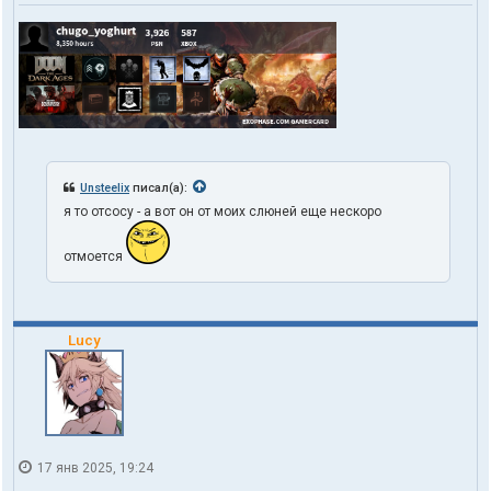
Unsteelix
писал(а):
я то отсосу - а вот он от моих слюней еще нескоро
отмоется
Lucy
17 янв 2025, 19:24