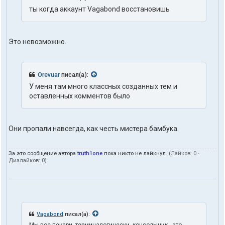
ы
ты когда аккаунт Vagabond восстановишь
п
о
л
ь
Это невозможно.
з
о
в
а
Orevuar
писал(а):
т
е
У меня там много классных созданных тем и
л
оставленных комментов было
я
t
r
u
Они пропали навсегда, как честь мистера бамбука.
t
h
1
За это сообщение автора
truth1one
пока никто не лайкнул.
(Лайков:
0
·
o
Дизлайков:
0
)
n
e
Vagabond
писал(а):