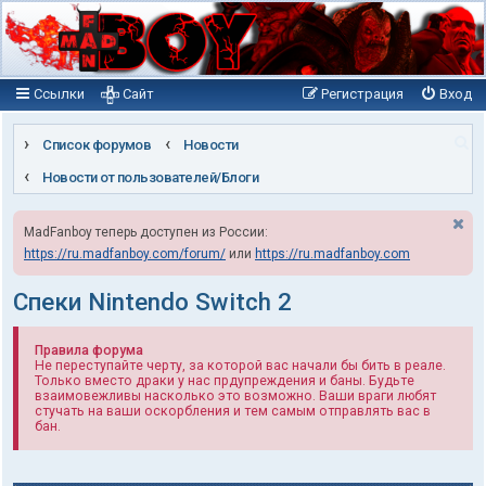
Ссылки
Сайт
Регистрация
Вход
П
Список форумов
Новости
о
Новости от пользователей/Блоги
и
MadFanboy теперь доступен из России:
с
https://ru.madfanboy.com/forum/
или
https://ru.madfanboy.com
к
Спеки Nintendo Switch 2
Правила форума
Не переступайте черту, за которой вас начали бы бить в реале.
Только вместо драки у нас прдупреждения и баны. Будьте
взаимовежливы насколько это возможно. Ваши враги любят
стучать на ваши оскорбления и тем самым отправлять вас в
бан.