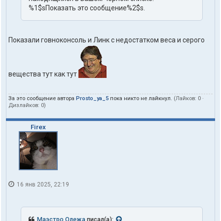
%1$sПоказать это сообщение%2$s.
Показали говноконсоль и Линк с недостатком веса и серого
вещества тут как тут
За это сообщение автора
Prosto_ya_5
пока никто не лайкнул.
(Лайков:
0
·
Дизлайков:
0
)
Firex
16 янв 2025, 22:19
Маэстро Олежа
писал(а):