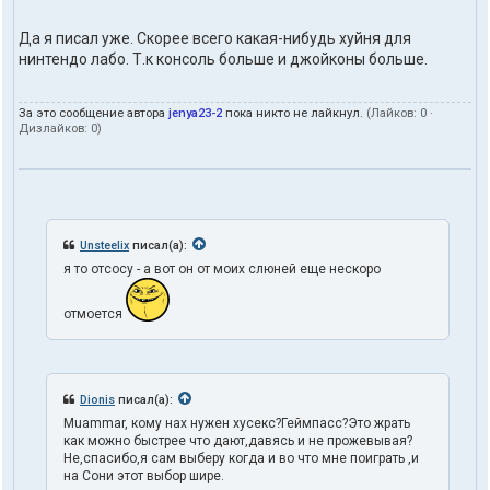
Да я писал уже. Скорее всего какая-нибудь хуйня для
нинтендо лабо. Т.к консоль больше и джойконы больше.
За это сообщение автора
jenya23-2
пока никто не лайкнул.
(Лайков:
0
·
Дизлайков:
0
)
Unsteelix
писал(а):
я то отсосу - а вот он от моих слюней еще нескоро
отмоется
Dionis
писал(а):
Muammar, кому нах нужен хусекс?Геймпасс?Это жрать
как можно быстрее что дают,давясь и не прожевывая?
Не,спасибо,я сам выберу когда и во что мне поиграть ,и
на Сони этот выбор шире.