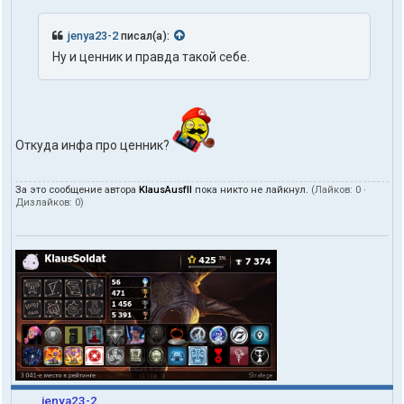
jenya23-2
писал(а):
Ну и ценник и правда такой себе.
Откуда инфа про ценник?
За это сообщение автора
KlausAusfII
пока никто не лайкнул.
(Лайков:
0
·
Дизлайков:
0
)
jenya23-2