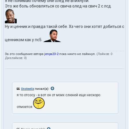
Я не понимаю почему они олед не впихнули.
Это же боль обновляться со свича олед на свич 2 с лсд.
Ну и ценник и правда такой себе. Хз чего они хотят добиться с
ценником как у пс5.
За это сообщение автора
jenya23-2
пока никто не лайкнул.
(Лайков:
0
·
Дизлайков:
0
)
Unsteelix
писал(а):
я то отсосу - а вот он от моих слюней еще нескоро
отмоется