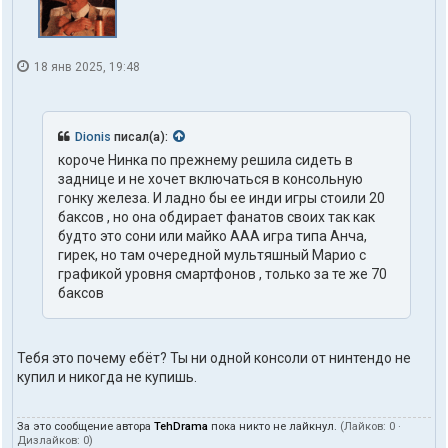
18 янв 2025, 19:48
Dionis
писал(а):
короче Нинка по прежнему решила сидеть в
заднице и не хочет включаться в консольную
гонку железа. И ладно бы ее инди игры стоили 20
баксов , но она обдирает фанатов своих так как
будто это сони или майко ААА игра типа Анча,
гирек, но там очередной мультяшный Марио с
графикой уровня смартфонов , только за те же 70
баксов
Тебя это почему ебёт? Ты ни одной консоли от нинтендо не
купил и никогда не купишь.
За это сообщение автора
TehDrama
пока никто не лайкнул.
(Лайков:
0
·
Дизлайков:
0
)