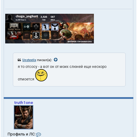
Unsteelix
писал(а):
я то отсосу - а вот он от моих слюней еще нескоро
отмоется
truth1one
К
Профиль и ЛС: