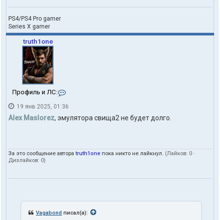
PS4/PS4 Pro gamer
Series X gamer
truth1one
К
Профиль и ЛС:
о
19 янв 2025, 01:36
н
т
Alex Maslorez
, эмулятора свища2 не будет долго.
а
к
т
ы
За это сообщение автора
truth1one
пока никто не лайкнул.
(Лайков:
0
·
п
Дизлайков:
0
)
о
л
ь
з
о
в
а
Vagabond
писал(а):
т