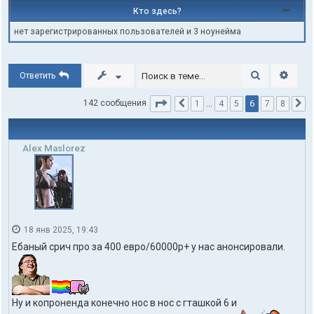
Кто здесь?
нет зарегистрированных пользователей и 3 ноунейма
Поиск
Расши
Ответить
Страница
6
из
8
6
142 сообщения
1
…
4
5
7
8
Пред.
С
Alex Maslorez
18 янв 2025, 19:43
Ебаный срич про за 400 евро/60000р+ у нас анонсировали.
Ну и копроненда конечно нос в нос с гташкой 6 и