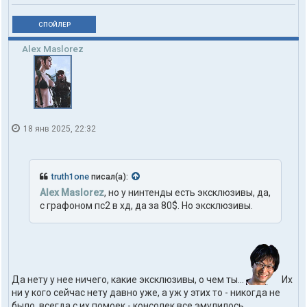
СПОЙЛЕР
Alex Maslorez
18 янв 2025, 22:32
truth1one
писал(а):
Alex Maslorez
, но у нинтенды есть эксклюзивы, да,
с графоном пс2 в хд, да за 80$. Но эксклюзивы.
Да нету у нее ничего, какие эксклюзивы, о чем ты...
Их
ни у кого сейчас нету давно уже, а уж у этих то - никогда не
было, всегда с их помоек - консолек все эмулилось