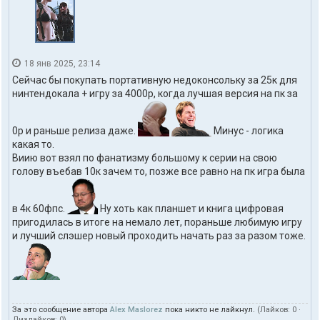
18 янв 2025, 23:14
Сейчас бы покупать портативную недоконсольку за 25к для
нинтендокала + игру за 4000р, когда лучшая версия на пк за
0р и раньше релиза даже.
Минус - логика
какая то.
Виию вот взял по фанатизму большому к серии на свою
голову въебав 10к зачем то, позже все равно на пк игра была
в 4к 60фпс.
Ну хоть как планшет и книга цифровая
пригодилась в итоге на немало лет, пораньше любимую игру
и лучший слэшер новый проходить начать раз за разом тоже.
За это сообщение автора
Alex Maslorez
пока никто не лайкнул.
(Лайков:
0
·
Дизлайков:
0
)