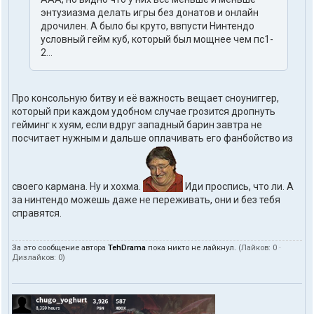
энтузиазма делать игры без донатов и онлайн
дрочилен. А было бы круто, ввпусти Нинтендо
условный гейм куб, который был мощнее чем пс1-
2...
Про консольную битву и её важность вещает сноуниггер,
который при каждом удобном случае грозится дропнуть
гейминг к хуям, если вдруг западный барин завтра не
посчитает нужным и дальше оплачивать его фанбойство из
своего кармана. Ну и хохма.
Иди проспись, что ли. А
за нинтендо можешь даже не переживать, они и без тебя
справятся.
За это сообщение автора
TehDrama
пока никто не лайкнул.
(Лайков:
0
·
Дизлайков:
0
)