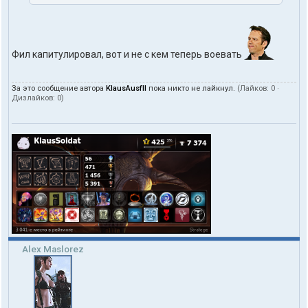
Фил капитулировал, вот и не с кем теперь воевать
За это сообщение автора
KlausAusfII
пока никто не лайкнул.
(Лайков:
0
·
Дизлайков:
0
)
Alex Maslorez