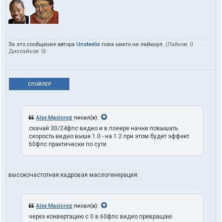
За это сообщение автора
Unsteelix
пока никто не лайкнул.
(Лайков:
0
·
Дизлайков:
0
)
СПОЙЛЕР
Alex Maslorez
писал(а):
скачай 30/24фпс видео и в плеере начни повышать
скорость видео выше 1.0 - на 1.2 при этом будет эффект
60фпс практически по сути
высокочастотная кадровая маслогенерация:
Alex Maslorez
писал(а):
через конвертацию с 0 в 60фпс видео превращаю