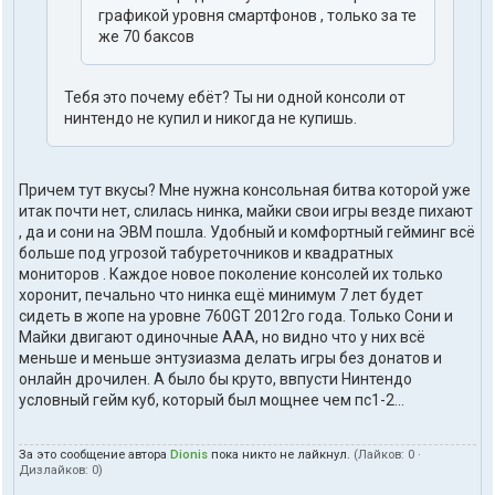
графикой уровня смартфонов , только за те
же 70 баксов
Тебя это почему ебёт? Ты ни одной консоли от
нинтендо не купил и никогда не купишь.
Причем тут вкусы? Мне нужна консольная битва которой уже
итак почти нет, слилась нинка, майки свои игры везде пихают
, да и сони на ЭВМ пошла. Удобный и комфортный гейминг всё
больше под угрозой табуреточников и квадратных
мониторов . Каждое новое поколение консолей их только
хоронит, печально что нинка ещё минимум 7 лет будет
сидеть в жопе на уровне 760GT 2012го года. Только Сони и
Майки двигают одиночные ААА, но видно что у них всё
меньше и меньше энтузиазма делать игры без донатов и
онлайн дрочилен. А было бы круто, ввпусти Нинтендо
условный гейм куб, который был мощнее чем пс1-2...
За это сообщение автора
Dionis
пока никто не лайкнул.
(Лайков:
0
·
Дизлайков:
0
)