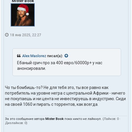
Mister Book
18 янв 2025, 22:27
Alex Maslorez
писал(а):
Ебаный срич про за 400 евро/60000р+ у нас
анонсировали.
Чо ты бомбишь-то? Не для тебя это, ты все равно как
потребитель на уровне негра с центральной Африки - ничего
не покупаешь и ни цента не инвестируешь в индустрию. Сиди
на своей 1060 и пирать с торрентов, как всегда.
За это сообщение автора
Mister Book
пока никто не лайкнул.
(Лайков:
0
·
Дизлайков:
0
)