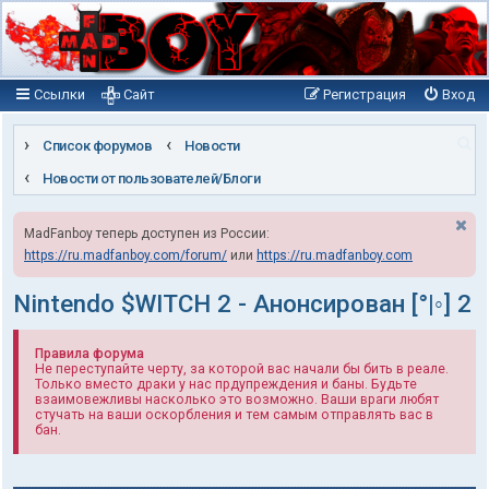
Ссылки
Сайт
Регистрация
Вход
П
Список форумов
Новости
о
Новости от пользователей/Блоги
и
MadFanboy теперь доступен из России:
с
https://ru.madfanboy.com/forum/
или
https://ru.madfanboy.com
к
Nintendo $WITCH 2 - Анонсирован [°|◦] 2
Правила форума
Не переступайте черту, за которой вас начали бы бить в реале.
Только вместо драки у нас прдупреждения и баны. Будьте
взаимовежливы насколько это возможно. Ваши враги любят
стучать на ваши оскорбления и тем самым отправлять вас в
бан.