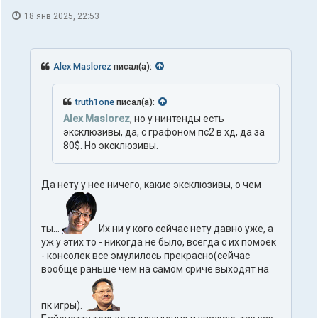
18 янв 2025, 22:53
Alex Maslorez
писал(а):
truth1one
писал(а):
Alex Maslorez
, но у нинтенды есть
эксклюзивы, да, с графоном пс2 в хд, да за
80$. Но эксклюзивы.
Да нету у нее ничего, какие эксклюзивы, о чем
ты...
Их ни у кого сейчас нету давно уже, а
уж у этих то - никогда не было, всегда с их помоек
- консолек все эмулилось прекрасно(сейчас
вообще раньше чем на самом сриче выходят на
пк игры).