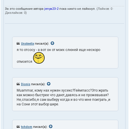
За это сообщение автора
jenya23-2
пока никто не лайкнул.
(Лайков:
0
·
Дизлайков:
0
)
Unsteelix
писал(а):
я то отсосу - а вот он от моих слюней еще нескоро
отмоется
Dionis
писал(а):
Muammar, кому нах нужен хусекс?Геймпасс?Это жрать
как можно быстрее что дают,давясь и не прожевывая?
Не,спасибо,я сам выберу когда и во что мне поиграть ,и
на Сони этот выбор шире.
tohdom
писал(а):