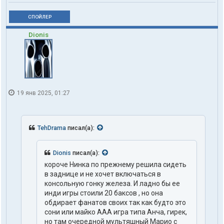
СПОЙЛЕР
Dionis
19 янв 2025, 01:27
TehDrama
писал(а):
Dionis
писал(а):
короче Нинка по прежнему решила сидеть
в заднице и не хочет включаться в
консольную гонку железа. И ладно бы ее
инди игры стоили 20 баксов , но она
обдирает фанатов своих так как будто это
сони или майко ААА игра типа Анча, гирек,
но там очередной мультяшный Марио с