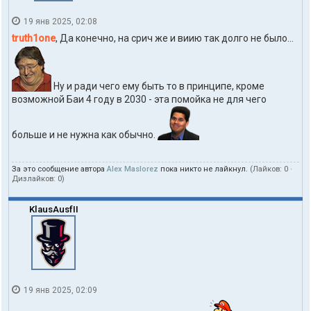
19 янв 2025, 02:08
truth1one
, Да конечно, на срич же и виию так долго не было...
Ну и ради чего ему быть то в принципе, кроме
возможной Баи 4 году в 2030 - эта помойка не для чего
больше и не нужна как обычно.
За это сообщение автора
Alex Maslorez
пока никто не лайкнул.
(Лайков:
0
·
Дизлайков:
0
)
KlausAusfII
19 янв 2025, 02:09