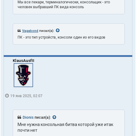
Мы все пекари, терминалогически, консольщик - это
е
человек выбравший ПК вида консоль
л
я
t
r
u
Vagabond
писал(а):
t
h
ПК - это тип устройств, консоли один из его видов
1
o
n
e
KlausAusfII
19 янв 2025, 02:07
Dionis
писал(а):
Мне нужна консольная битва которой уже итак
почти нет