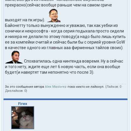
прекрасно(сейчас вообще раньше чем на самом сриче
выходят на пк игры).
Байонетту только вынужденно и уважаю, так как уебки из
сонички и некрософта - когда серия подыхала просто сидели
и нихера не делали по этому поводу(а надо было лишь купить
ее за компейки считай и сейчас были бы с серией уровня GoW
в качестве одного из главных ааа фирменных тайлов своих).
Спохватилась одна нинтенда вовремя. Ну а сейчас
и того нету, ждите еще лет 6 новую часть, если она вообще
будет(и навертят там непонятно что после 3).
За это сообщение автора
Alex Maslorez
пока никто не лайкнул.
(Лайков:
0
·
Дизлайков:
0
)
Firex