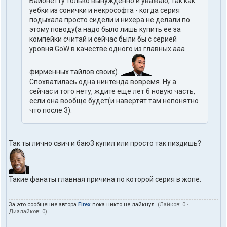
Байонетту только вынужденно и уважаю, так как
уебки из сонички и некрософта - когда серия
подыхала просто сидели и нихера не делали по
этому поводу(а надо было лишь купить ее за
компейки считай и сейчас были бы с серией
уровня GoW в качестве одного из главных ааа
фирменных тайлов своих).
Спохватилась одна нинтенда вовремя. Ну а
сейчас и того нету, ждите еще лет 6 новую часть,
если она вообще будет(и навертят там непонятно
что после 3).
Так ты лично свич и баю3 купил или просто так пиздишь?
Такие фанаты главная причина по которой серия в жопе.
За это сообщение автора
Firex
пока никто не лайкнул.
(Лайков:
0
·
Дизлайков:
0
)