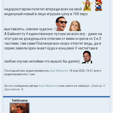
недорокстаром полетит впереди всех на свой
индюшный новый в лице игрушек цену в 100 евро
выставлять, совсем чудесно.
А Байонетту 4 единственную путную из всех игр - даже на
этот раз не дождешься в отличии от виию и срича со 2 и 3
частями, там сами Платинум вон скоро отлетят ведь, да и
серию завели хрен знает куда к концовке 3 части(там в
любом случае непойми что вышло бы далее).
Последний раз редактировалось
Alex Maslorez
18 янв 2025, 19:57, всего
редактировалось 1 раз.
За это сообщение автора
Alex Maslorez
пока никто не лайкнул.
(Лайков:
0
·
Дизлайков:
0
)
TehDrama