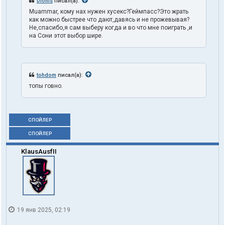
Dionis
писал(а):
Muammar, кому нах нужен хусекс?Геймпасс?Это жрать
как можно быстрее что дают,давясь и не прожевывая?
Не,спасибо,я сам выберу когда и во что мне поиграть ,и
на Сони этот выбор шире.
tohdom
писал(а):
топы говно.
СПОЙЛЕР
СПОЙЛЕР
KlausAusfII
19 янв 2025, 02:19