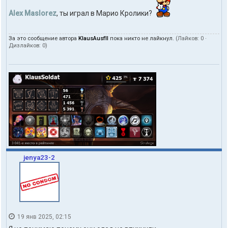
Alex Maslorez
, ты играл в Марио Кролики?
За это сообщение автора
KlausAusfII
пока никто не лайкнул.
(Лайков:
0
·
Дизлайков:
0
)
jenya23-2
19 янв 2025, 02:15