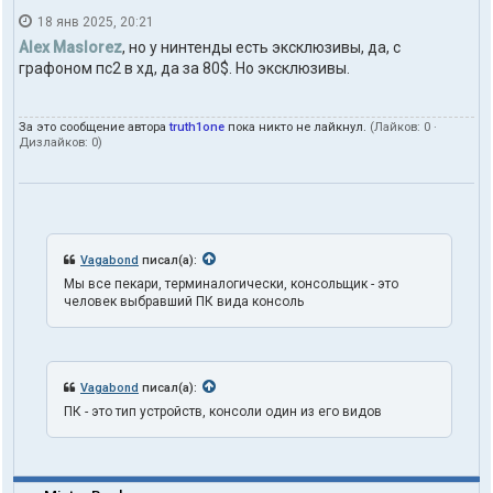
о
18 янв 2025, 20:21
н
т
Alex Maslorez
, но у нинтенды есть эксклюзивы, да, с
а
графоном пс2 в хд, да за 80$. Но эксклюзивы.
к
т
ы
За это сообщение автора
truth1one
пока никто не лайкнул.
(Лайков:
0
·
п
Дизлайков:
0
)
о
л
ь
з
о
в
а
Vagabond
писал(а):
т
Мы все пекари, терминалогически, консольщик - это
е
человек выбравший ПК вида консоль
л
я
t
r
u
Vagabond
писал(а):
t
h
ПК - это тип устройств, консоли один из его видов
1
o
n
e