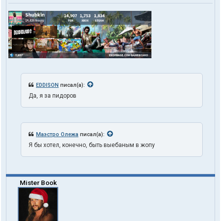
EDDISON
писал(а):
Да, я за пидоров
Маэстро Олежа
писал(а):
Я бы хотел, конечно, быть выебаным в жопу
Mister Book