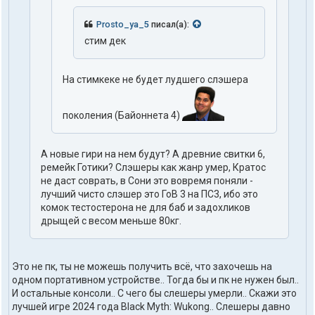
Prosto_ya_5
писал(а):
стим дек
На стимкеке не будет лудшего слэшера
поколения (Байоннета 4)
А новые гири на нем будут? А древние свитки 6,
ремейк Готики? Слэшеры как жанр умер, Кратос
не даст соврать, в Сони это вовремя поняли -
лучший чисто слэшер это ГоВ 3 на ПС3, ибо это
комок тестостерона не для баб и задохликов
дрыщей с весом меньше 80кг.
Это не пк, ты не можешь получить всё, что захочешь на
одном портативном устройстве.. Тогда бы и пк не нужен был..
И остальные консоли.. С чего бы слешеры умерли.. Скажи это
лучшей игре 2024 года Black Myth: Wukong.. Слешеры давно