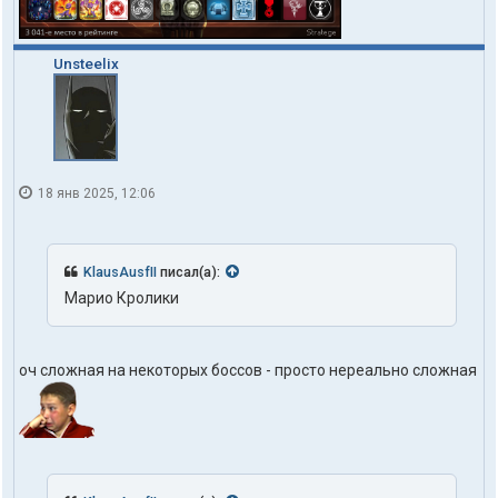
Unsteelix
18 янв 2025, 12:06
KlausAusfII
писал(а):
Марио Кролики
оч сложная на некоторых боссов - просто нереально сложная