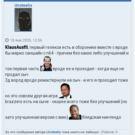
Unsteelix
18 янв 2025, 12:56
KlausAusfII
, первый гелекси есть в сборонике вместе с вроде
бы марио саншайн с n64 - причем без каких либо улучшений и
ток первая часть
вроде ее и проходил - когда еще не
продал сыч
3д ворлд вроде ремастернули на сыч - и его я проходил тоже
но это совсем другая игра
brazzers есть на сыче - скорее всего тоже без улучшений (но
зато улучшенная версия с вию)
блядская нинтендо
За это сообщение автора
Unsteelix
пока никто не лайкнул.
(Лайков:
0
·