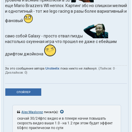
еще Mario Brazzers WII неплох. Картинг збс но слишкои мелкий
и однотипный - тот же lego racing в разы более вариативный и
фановый
само собой Galaxy - просто отвал пизды
настолько охуенная игра что прошел ее даже с ебейшим
дрифтом джойкона
За это сообщение автора
Unsteelix
пока никто не лайкнул.
(Лайков:
0
·
Дизлайков:
0
)
СПОЙЛЕР
Alex Maslorez
писал(а):
скачай 30/24фпс видео и в плеере начни повышать
скорость видео выше 1.0 - на 1.2 при этом будет эффект
60фпс практически по сути