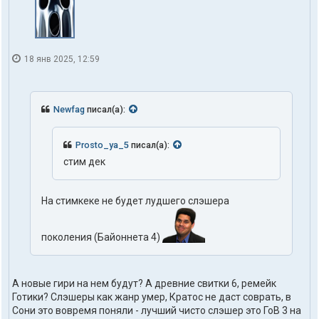
18 янв 2025, 12:59
Newfag
писал(а):
Prosto_ya_5
писал(а):
стим дек
На стимкеке не будет лудшего слэшера
поколения (Байоннета 4)
А новые гири на нем будут? А древние свитки 6, ремейк
Готики? Слэшеры как жанр умер, Кратос не даст соврать, в
Сони это вовремя поняли - лучший чисто слэшер это ГоВ 3 на