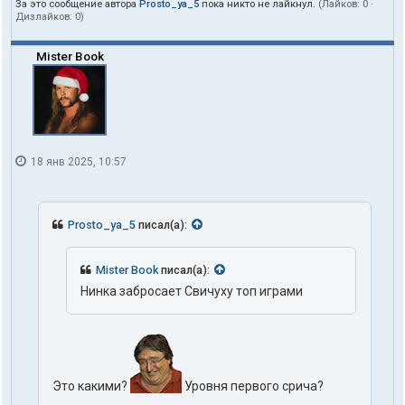
За это сообщение автора
Prosto_ya_5
пока никто не лайкнул.
(Лайков:
0
·
Дизлайков:
0
)
Mister Book
18 янв 2025, 10:57
Prosto_ya_5
писал(а):
Mister Book
писал(а):
Нинка забросает Свичуху топ играми
Это какими?
Уровня первого срича?