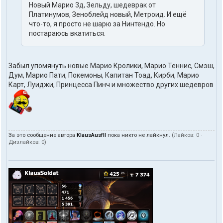
Новый Марио 3д, Зельду, шедеврак от
Платинумов, Зеноблейд новый, Метроид. И ещё
что-то, я просто не шарю за Нинтендо. Но
постараюсь вкатиться.
Забыл упомянуть новые Марио Кролики, Марио Теннис, Смэш,
Дум, Марио Пати, Покемоны, Капитан Тоад, Кирби, Марио
Карт, Луиджи, Принцесса Пинч и множество других шедевров
За это сообщение автора
KlausAusfII
пока никто не лайкнул.
(Лайков:
0
·
Дизлайков:
0
)