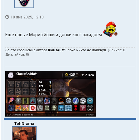
18 янв 2025, 12:10
Ещё новые Марио йоши и данки конг ожидаем
За это сообщение автора
KlausAusfII
пока никто не лайкнул.
(Лайков:
0
·
Дизлайков:
0
)
TehDrama