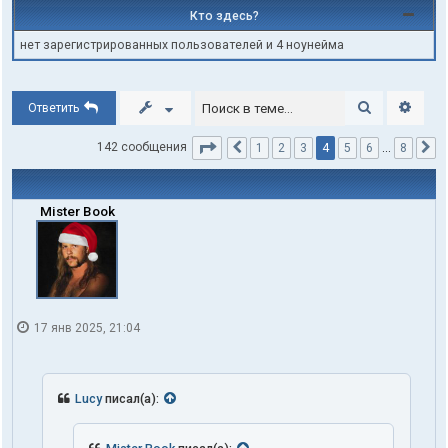
Кто здесь?
нет зарегистрированных пользователей и 4 ноунейма
Поиск
Расши
Ответить
Страница
4
из
8
4
142 сообщения
1
2
3
5
6
…
8
Пред.
С
Mister Book
17 янв 2025, 21:04
Lucy
писал(а):