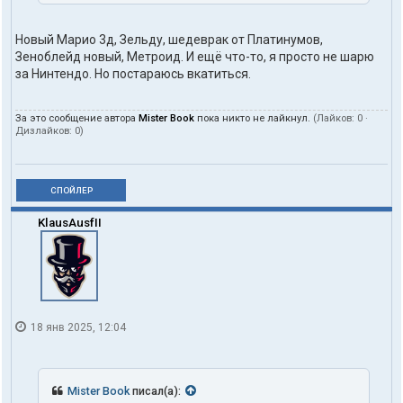
Новый Марио 3д, Зельду, шедеврак от Платинумов,
Зеноблейд новый, Метроид. И ещё что-то, я просто не шарю
за Нинтендо. Но постараюсь вкатиться.
За это сообщение автора
Mister Book
пока никто не лайкнул.
(Лайков:
0
·
Дизлайков:
0
)
СПОЙЛЕР
KlausAusfII
18 янв 2025, 12:04
Mister Book
писал(а):