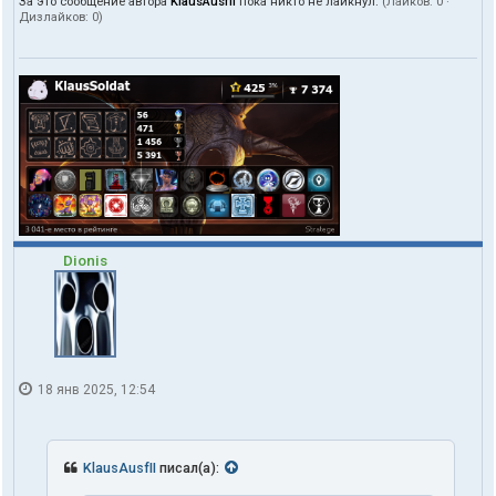
За это сообщение автора
KlausAusfII
пока никто не лайкнул.
(Лайков:
0
·
Дизлайков:
0
)
Dionis
18 янв 2025, 12:54
KlausAusfII
писал(а):