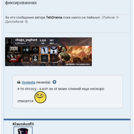
фиксированная.
За это сообщение автора
TehDrama
пока никто не лайкнул.
(Лайков:
0
·
Дизлайков:
0
)
Unsteelix
писал(а):
я то отсосу - а вот он от моих слюней еще нескоро
отмоется
KlausAusfII