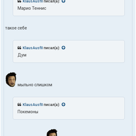
KlausAusfII
писал(а):
Марио Теннис
такое себе
KlausAusfII
писал(а):
Дум
мыльно слишком
KlausAusfII
писал(а):
Покемоны