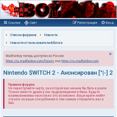
Ссылки
Сайт
Регистрация
Вход
П
Список форумов
Новости
о
Новости от пользователей/Блоги
и
MadFanboy теперь доступен из России:
с
https://ru.madfanboy.com/forum/
или
https://ru.madfanboy.com
к
Nintendo $WITCH 2 - Анонсирован [°|◦] 2
Правила форума
Не переступайте черту, за которой вас начали бы бить в реале.
Только вместо драки у нас прдупреждения и баны. Будьте
взаимовежливы насколько это возможно. Ваши враги любят
стучать на ваши оскорбления и тем самым отправлять вас в
бан.