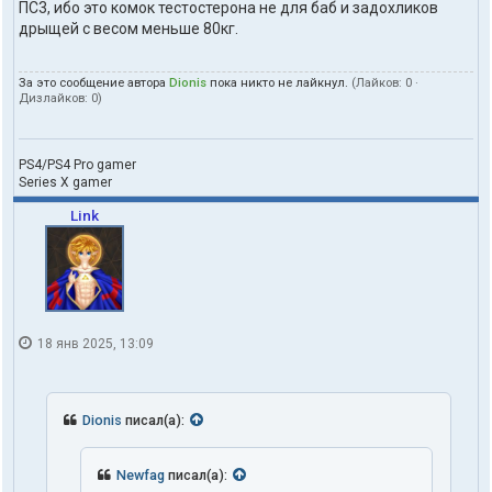
ПС3, ибо это комок тестостерона не для баб и задохликов
дрыщей с весом меньше 80кг.
За это сообщение автора
Dionis
пока никто не лайкнул.
(Лайков:
0
·
Дизлайков:
0
)
PS4/PS4 Pro gamer
Series X gamer
Link
18 янв 2025, 13:09
Dionis
писал(а):
Newfag
писал(а):