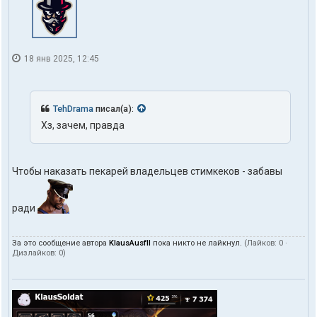
18 янв 2025, 12:45
TehDrama
писал(а):
Хз, зачем, правда
Чтобы наказать пекарей владельцев стимкеков - забавы
ради
За это сообщение автора
KlausAusfII
пока никто не лайкнул.
(Лайков:
0
·
Дизлайков:
0
)