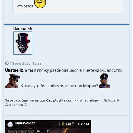
отмоется
KlausAusfII
18 янв 2025, 12:38
Unsteelix
, а ты я гляжу разбираешься в Нинтендо-шалостях
Какая у тебя любимая игра про Марио?
За это сообщение автора
KlausAusfII
пока никто не лайкнул.
(Лайков:
0
·
Дизлайков:
0
)