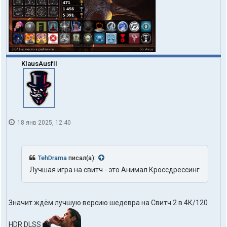
KlausAusfII
18 янв 2025, 12:40
TehDrama
писал(а):
Лучшая игра на свитч - это Анимал Кроссдрессинг
Значит ждём лучшую версию шедевра на Свитч 2 в 4К/120
HDR DLSS