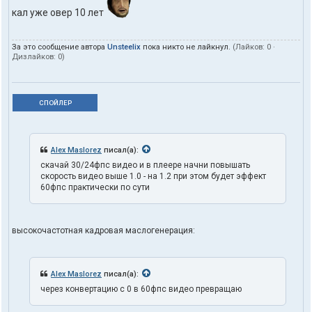
кал уже овер 10 лет
За это сообщение автора
Unsteelix
пока никто не лайкнул.
(Лайков:
0
·
Дизлайков:
0
)
СПОЙЛЕР
Alex Maslorez
писал(а):
скачай 30/24фпс видео и в плеере начни повышать
скорость видео выше 1.0 - на 1.2 при этом будет эффект
60фпс практически по сути
высокочастотная кадровая маслогенерация:
Alex Maslorez
писал(а):
через конвертацию с 0 в 60фпс видео превращаю