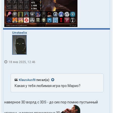
Unsteelix
18 янв 2025, 12:46
KlausAusfII
писал(а):
Какая у тебя любимая игра про Марио?
наверное 3D ворлд с 3DS - до сих пор помню пустынный
уровень и всякие приколюхи в 3D