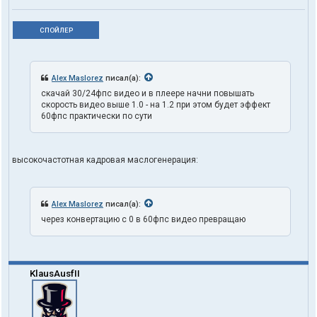
СПОЙЛЕР
Alex Maslorez
писал(а):
скачай 30/24фпс видео и в плеере начни повышать
скорость видео выше 1.0 - на 1.2 при этом будет эффект
60фпс практически по сути
высокочастотная кадровая маслогенерация:
Alex Maslorez
писал(а):
через конвертацию с 0 в 60фпс видео превращаю
KlausAusfII