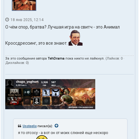
18 янв 2025, 12:14
О чём спор, братва? Лучшая игра на свитч - это Анимал
Кроссдрессинг, это все знают.
За это сообщение автора
TehDrama
пока никто не лайкнул.
(Лайков:
0
·
Дизлайков:
0
)
Unsteelix
писал(а):
я то отсосу - а вот он от моих слюней еще нескоро