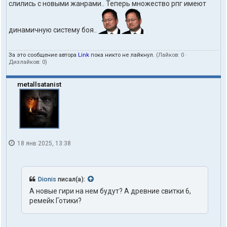
слились с новыми жанрами.. Теперь множество рпг имеют
динамичную систему боя..
За это сообщение автора
Link
пока никто не лайкнул.
(Лайков:
0
·
Дизлайков:
0
)
metallsatanist
18 янв 2025, 13:38
Dionis
писал(а):
А новые гири на нем будут? А древние свитки 6,
ремейк Готики?