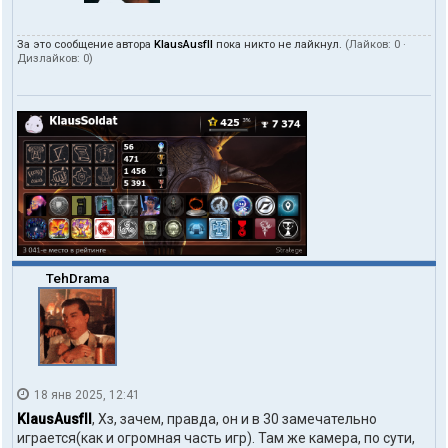
За это сообщение автора
KlausAusfII
пока никто не лайкнул.
(Лайков:
0
·
Дизлайков:
0
)
TehDrama
18 янв 2025, 12:41
KlausAusfII
, Хз, зачем, правда, он и в 30 замечательно
играется(как и огромная часть игр). Там же камера, по сути,