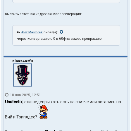
высокочастотная кадровая маслогенерация:
Alex Maslorez
писал(а):
через конвертацию с 0 в 60фпс видео превращаю
KlausAusfII
18 янв 2025, 12:51
Unsteelix
, эти шедевры хоть есть на свитче или остались на
Вий и Триплдес?