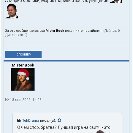
А Марио Кролики, Марио Шарики я забыл, упущение
За это сообщение автора
Mister Book
пока никто не лайкнул.
(Лайков:
0
·
Дизлайков:
0
)
СПОЙЛЕР
Mister Book
18 янв 2025, 14:03
TehDrama
писал(а):
О чём спор, братва? Лучшая игра на свитч - это