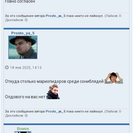
говно согласен
За это сообщение автора
Prosto_ya_5
пока никто не лайкнул.
(Лайков:
0
·
Дизлайков:
0
)
Prosto_ya_5
18 янв 2025, 14:13
Откуда столько мариопидоров среди сониблядей
Олдового на вас нет
За это сообщение автора
Prosto_ya_5
пока никто не лайкнул.
(Лайков:
0
·
Дизлайков:
0
)
Dionis