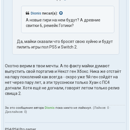
Dionis
писал(а):
А новые гири на нем будут? А древние
свитки 6, ремейк Готики?
Да, майки сказали что бросят свою хуйню и будут
пилить игры пол PS5 и Switch 2.
Охотно верим в твои мечты. А по факту майки думают
выпустить свой портатив и Некст ген Хбокс. Ника же отстаёт
на пару поколений как всегда - скоро уже 9й ген сойдёт на
нет через пару лет, а эти трусонюхи только Хуан с ПС4
догнали. Хотя ещё не догнали, говорят летом только релиз
свища 2.
За это сообщение автора
Dionis
пока никто не лайкнул.
(Лайков:
0
·
Дизлайков:
0
)
PS4/PS4 Pro gamer