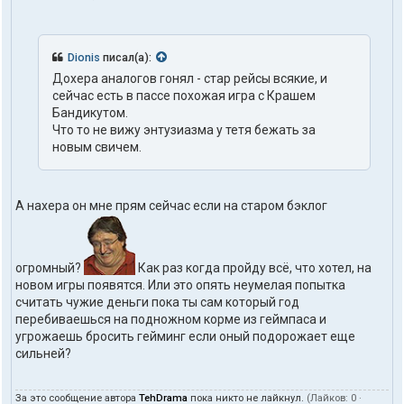
Dionis
писал(а):
Дохера аналогов гонял - стар рейсы всякие, и
сейчас есть в пассе похожая игра с Крашем
Бандикутом.
Что то не вижу энтузиазма у тетя бежать за
новым свичем.
А нахера он мне прям сейчас если на старом бэклог
огромный?
Как раз когда пройду всё, что хотел, на
новом игры появятся. Или это опять неумелая попытка
считать чужие деньги пока ты сам который год
перебиваешься на подножном корме из геймпаса и
угрожаешь бросить гейминг если оный подорожает еще
сильней?
За это сообщение автора
TehDrama
пока никто не лайкнул.
(Лайков:
0
·