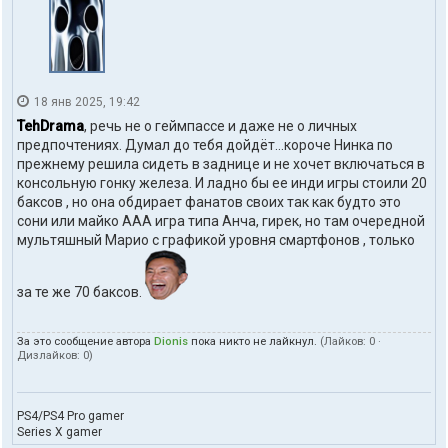
18 янв 2025, 19:42
TehDrama
, речь не о геймпассе и даже не о личных
предпочтениях. Думал до тебя дойдёт...короче Нинка по
прежнему решила сидеть в заднице и не хочет включаться в
консольную гонку железа. И ладно бы ее инди игры стоили 20
баксов , но она обдирает фанатов своих так как будто это
сони или майко ААА игра типа Анча, гирек, но там очередной
мультяшный Марио с графикой уровня смартфонов , только
за те же 70 баксов.
За это сообщение автора
Dionis
пока никто не лайкнул.
(Лайков:
0
·
Дизлайков:
0
)
PS4/PS4 Pro gamer
Series X gamer