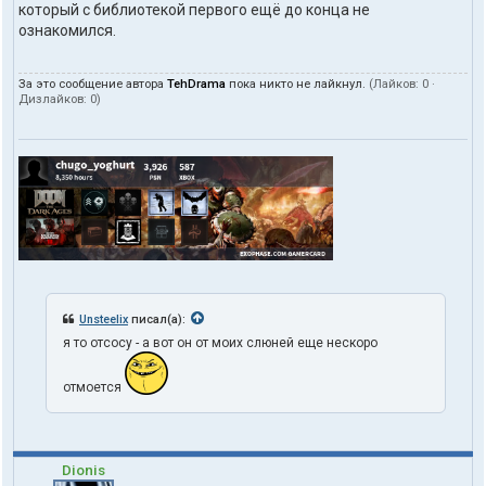
который с библиотекой первого ещё до конца не
ознакомился.
За это сообщение автора
TehDrama
пока никто не лайкнул.
(Лайков:
0
·
Дизлайков:
0
)
Unsteelix
писал(а):
я то отсосу - а вот он от моих слюней еще нескоро
отмоется
Dionis