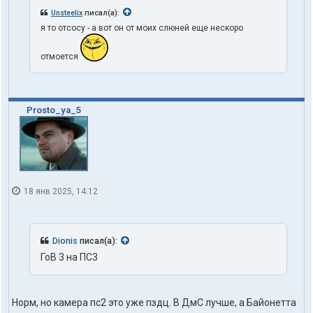
Unsteelix
писал(а):
я то отсосу - а вот он от моих слюней еще нескоро
отмоется
Prosto_ya_5
18 янв 2025, 14:12
Dionis
писал(а):
ГоВ 3 на ПС3
Норм, но камера пс2 это уже пздц. В ДмС лучше, а Байонетта