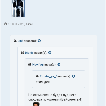
18 янв 2025, 14:41
Link
писал(а):
Dionis
писал(а):
Newfag
писал(а):
Prosto_ya_5
писал(а):
стим дек
На стимкеке не будет лудшего
слэшера поколения (Байоннета 4)