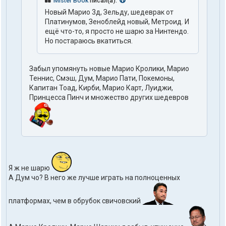
Mister Book
писал(а):
Новый Марио 3д, Зельду, шедеврак от
Платинумов, Зеноблейд новый, Метроид. И
ещё что-то, я просто не шарю за Нинтендо.
Но постараюсь вкатиться.
Забыл упомянуть новые Марио Кролики, Марио
Теннис, Смэш, Дум, Марио Пати, Покемоны,
Капитан Тоад, Кирби, Марио Карт, Луиджи,
Принцесса Пинч и множество других шедевров
Я ж не шарю
А Дум чо? В него же лучше играть на полноценных
платформах, чем в обрубок свичовский