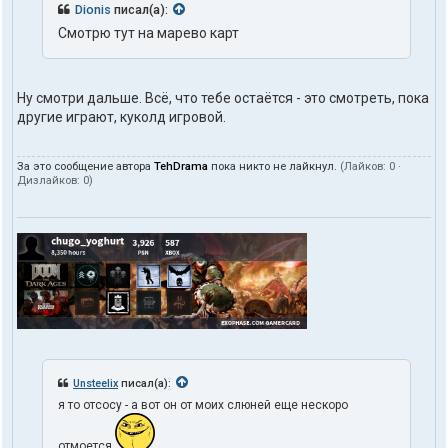
Dionis
писал(а):
Смотрю тут на марево карт
Ну смотри дальше. Всё, что тебе остаётся - это смотреть, пока
другие играют, куколд игровой.
За это сообщение автора
TehDrama
пока никто не лайкнул.
(Лайков:
0
·
Дизлайков:
0
)
Unsteelix
писал(а):
я то отсосу - а вот он от моих слюней еще нескоро
отмоется