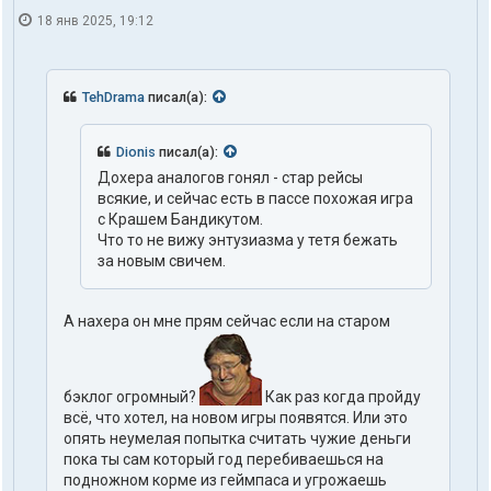
18 янв 2025, 19:12
TehDrama
писал(а):
Dionis
писал(а):
Дохера аналогов гонял - стар рейсы
всякие, и сейчас есть в пассе похожая игра
с Крашем Бандикутом.
Что то не вижу энтузиазма у тетя бежать
за новым свичем.
А нахера он мне прям сейчас если на старом
бэклог огромный?
Как раз когда пройду
всё, что хотел, на новом игры появятся. Или это
опять неумелая попытка считать чужие деньги
пока ты сам который год перебиваешься на
подножном корме из геймпаса и угрожаешь