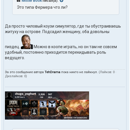
Mister Book
писал(а):
Это типа Фермера что ли?
Да просто чиловый коузи симулятор, где ты обустраиваешь
житуху на острове. Подсадил женщину, оба довольны
пиздец.
Можно в коопе играть, но он там не совсем
удобный, постоянно приходится перекидывать роль
ведущего.
За это сообщение автора
TehDrama
пока никто не лайкнул.
(Лайков:
0
·
Дизлайков:
0
)