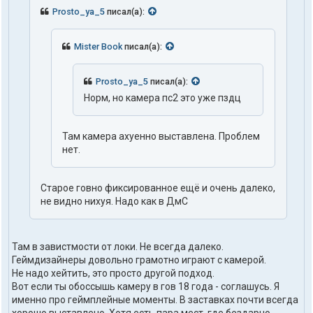
Prosto_ya_5
писал(а):
Mister Book
писал(а):
Prosto_ya_5
писал(а):
Норм, но камера пс2 это уже пздц
Там камера ахуенно выставлена. Проблем
нет.
Старое говно фиксированное ещё и очень далеко,
не видно нихуя. Надо как в ДмС
Там в завистмости от локи. Не всегда далеко.
Геймдизайнеры довольно грамотно играют с камерой.
Не надо хейтить, это просто другой подход.
Вот если ты обоссышь камеру в гов 18 года - соглашусь. Я
именно про геймплейные моменты. В заставках почти всегда