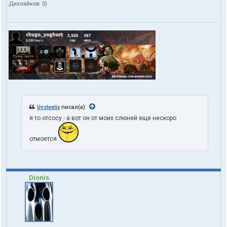
Дизлайков:
0
)
Unsteelix
писал(а):
я то отсосу - а вот он от моих слюней еще нескоро
отмоется
Dionis