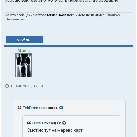
хорошо выставлено. Хотя есть пара мест, где бездарно.
За это сообщение автора
Mister Book
пока никто не лайкнул.
(Лайков:
0
·
Дизлайков:
0
)
СПОЙЛЕР
Dionis
18 янв 2025, 19:04
TehDrama
писал(а):
Dionis
писал(а):
Смотрю тут на марево карт