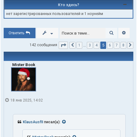
Кто здесь?
нет зарегистрированных пользователей и 1 ноунейм
Поиск
Расши
Ответить
Страница
5
из
8
5
142 сообщения
1
…
3
4
6
7
8
Пред.
С
Mister Book
18 янв 2025, 14:02
KlausAusfII
писал(а):