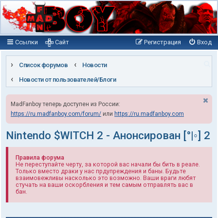
Ссылки
Сайт
Регистрация
Вход
П
Список форумов
Новости
о
Новости от пользователей/Блоги
и
MadFanboy теперь доступен из России:
с
https://ru.madfanboy.com/forum/
или
https://ru.madfanboy.com
к
Nintendo $WITCH 2 - Анонсирован [°|◦] 2
Правила форума
Не переступайте черту, за которой вас начали бы бить в реале.
Только вместо драки у нас прдупреждения и баны. Будьте
взаимовежливы насколько это возможно. Ваши враги любят
стучать на ваши оскорбления и тем самым отправлять вас в
бан.