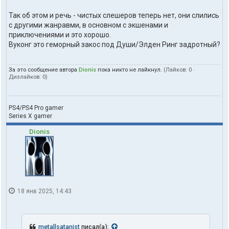
Так об этом и речь - чистых слешеров теперь нет, они слились
с другими жанравми, в основном с экшенами и
приключениями и это хорошо.
Вуконг это геморный закос под Души/Элден Ринг задротный?
За это сообщение автора
Dionis
пока никто не лайкнул.
(Лайков:
0
·
Дизлайков:
0
)
PS4/PS4 Pro gamer
Series X gamer
Dionis
18 янв 2025, 14:43
metallsatanist
писал(а):