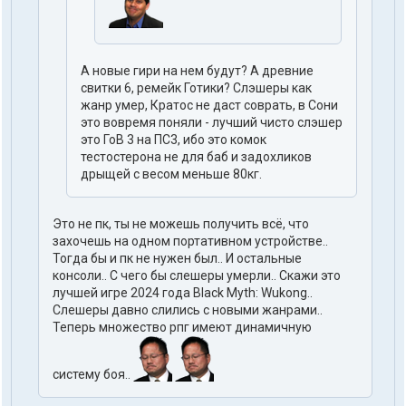
А новые гири на нем будут? А древние
свитки 6, ремейк Готики? Слэшеры как
жанр умер, Кратос не даст соврать, в Сони
это вовремя поняли - лучший чисто слэшер
это ГоВ 3 на ПС3, ибо это комок
тестостерона не для баб и задохликов
дрыщей с весом меньше 80кг.
Это не пк, ты не можешь получить всё, что
захочешь на одном портативном устройстве..
Тогда бы и пк не нужен был.. И остальные
консоли.. С чего бы слешеры умерли.. Скажи это
лучшей игре 2024 года Black Myth: Wukong..
Слешеры давно слились с новыми жанрами..
Теперь множество рпг имеют динамичную
систему боя..