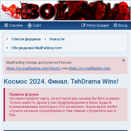
Ссылки
Сайт
Регистрация
Вход
П
Список форумов
Новости
о
Обсуждение MadFanboy.com
и
MadFanboy теперь доступен из России:
с
https://ru.madfanboy.com/forum/
или
https://ru.madfanboy.com
к
Космос 2024. Финал. TehDrama Wins!
Правила форума
Не переступайте черту, за которой вас начали бы бить в реале.
Только вместо драки у нас прдупреждения и баны. Будьте
взаимовежливы насколько это возможно. Ваши враги любят
стучать на ваши оскорбления и тем самым отправлять вас в
бан.