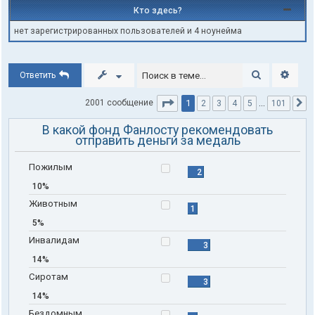
Кто здесь?
нет зарегистрированных пользователей и 4 ноунейма
Поиск
Расши
Ответить
Страница
1
из
101
1
2001 сообщение
2
3
4
5
…
101
С
В какой фонд Фанлосту рекомендовать
отправить деньги за медаль
Пожилым
2
10%
Животным
1
5%
Инвалидам
3
14%
Сиротам
3
14%
Бездомным