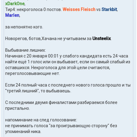
xDarkOne
,
Тир4: некроголоса 0 постов.
Weisses Fleisch
vs
Starkbit
,
Marlen
,
за непонятно кого.
Новорегов, ботов,Хачана не учитываем за
Unsteelix
.
Выбывание лишних:
Начиная с 20 января 00:01 у слабого кандидата есть 24 часа
найти ещё 1 голос или он выбывает, если он самый слабый из
оставшихся. Некроголоса для этой цели считаются,
переголосовывающие нет.
Если 24 полный часа с последнего нового голоса прошло и ты
"третий лишний", то выбываешь.
С последними двумя финалистами разбираемся более
пристально.
напоминание на след голосование:
не принимать голоса "за проигрывающую сторону" без
упоминаний ника.