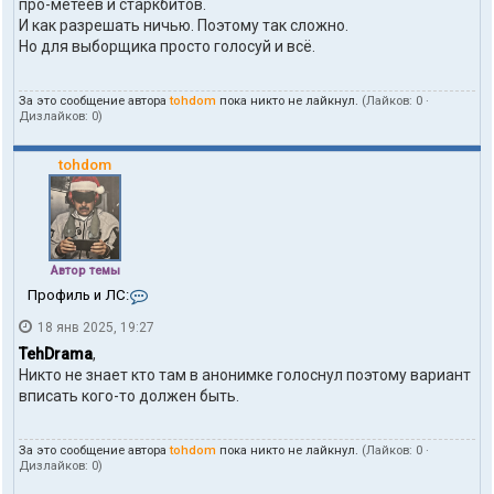
про-метеев и старкбитов.
ы
п
И как разрешать ничью. Поэтому так сложно.
о
Но для выборщика просто голосуй и всё.
л
ь
з
За это сообщение автора
tohdom
пока никто не лайкнул.
(Лайков:
0
·
о
Дизлайков:
0
)
в
а
т
tohdom
е
л
я
t
o
h
Автор темы
d
К
Профиль и ЛС:
o
о
m
18 янв 2025, 19:27
н
т
TehDrama
,
а
Никто не знает кто там в анонимке голоснул поэтому вариант
к
вписать кого-то должен быть.
т
ы
п
За это сообщение автора
tohdom
пока никто не лайкнул.
(Лайков:
0
·
о
Дизлайков:
0
)
л
ь