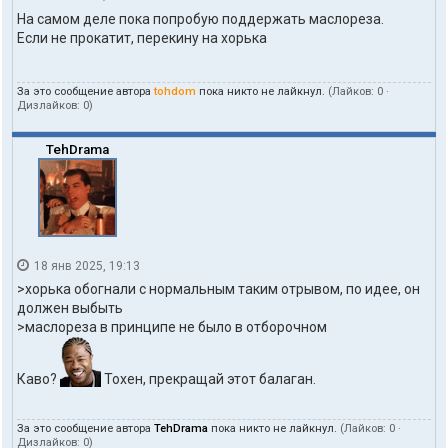
т
На самом деле пока попробую поддержать маслореза.
а
Если не прокатит, перекину на хорька
к
т
ы
За это сообщение автора
tohdom
пока никто не лайкнул.
(Лайков:
0
·
п
Дизлайков:
0
)
о
л
ь
TehDrama
з
о
в
а
т
е
л
18 янв 2025, 19:13
я
t
>хорька обогнали с нормальным таким отрывом, по идее, он
o
должен выбыть
h
>маслореза в принципе не было в отборочном
d
o
m
Каво?
Тохен, прекращай этот балаган.
За это сообщение автора
TehDrama
пока никто не лайкнул.
(Лайков:
0
·
Дизлайков:
0
)