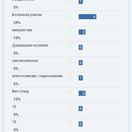
1
5%
Больным раком
6
29%
мигрантам
2
10%
Домашнее носилие
0
0%
заключенным
0
0%
алкоголикам / наркоманам
1
5%
Вич Спид
2
10%
12
0
0%
13
0
0%