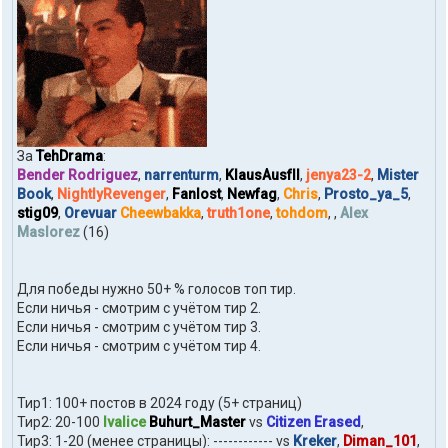
t
o
h
d
o
m
За
TehDrama
:
Bender Rodriguez
,
narrenturm
,
KlausAusfII
,
jenya23-2
,
Mister
Book
,
NightlyRevenger
,
Fanlost
,
Newfag
,
Chris
,
Prosto_ya_5
,
stig09
,
Orevuar
Cheewbakka
,
truth1one
,
tohdom
, ,
Alex
Maslorez
(16)
Для победы нужно 50+ % голосов топ тир.
Если ничья - смотрим с учётом тир 2.
Если ничья - смотрим с учётом тир 3.
Если ничья - смотрим с учётом тир 4.
Тир1: 100+ постов в 2024 году (5+ страниц)
Тир2: 20-100
Ivalice
Buhurt_Master
vs
Citizen Erased
,
Тир3: 1-20 (менее страницы): ------------ vs
Kreker
,
Diman_101
,