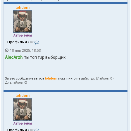
tohdom
Автор темы
К
Профиль и ЛС:
о
18 янв 2025, 18:53
н
т
AlecArzh
, ты топ тир выборщик
а
к
т
ы
За это сообщение автора
tohdom
пока никто не лайкнул.
(Лайков:
0
·
п
Дизлайков:
0
)
о
л
ь
tohdom
з
о
в
а
т
е
Автор темы
л
К
Профиль и ЛС:
я