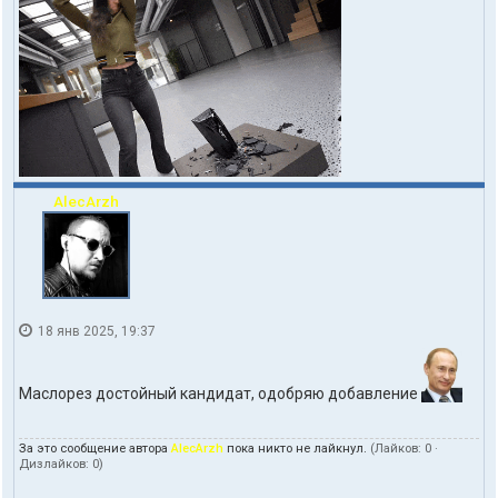
AlecArzh
18 янв 2025, 19:37
Маслорез достойный кандидат, одобряю добавление
За это сообщение автора
AlecArzh
пока никто не лайкнул.
(Лайков:
0
·
Дизлайков:
0
)