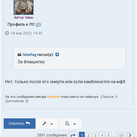
Автор темы
К
Профиль и ЛС:
о
18 янв 2025, 19:41
н
т
а
к
т
Newfag
писал(а):
ы
За Фемшепку
п
о
л
ь
Нет, только после его смерти или если камбекнется на мфб.
з
о
в
За это сообщение автора
tohdom
пока никто не лайкнул.
(Лайков:
0
·
а
Дизлайков:
0
)
т
е
л
я
t
Ответить
o
h
Страница
1
из
101
1
2001 сообщение
2
3
4
5
…
101
С
d