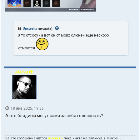
Unsteelix
писал(а):
я то отсосу - а вот он от моих слюней еще нескоро
отмоется
AlecArzh
18 янв 2025, 19:36
А что блядины могут сами за себя голосовать?
За это сообщение автора
AlecArzh
пока никто не лайкнул.
(Лайков:
0
·