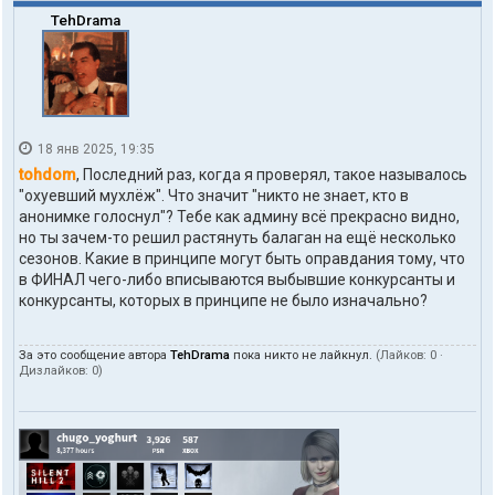
з
TehDrama
о
в
а
т
е
л
я
18 янв 2025, 19:35
t
o
tohdom
, Последний раз, когда я проверял, такое называлось
h
"охуевший мухлёж". Что значит "никто не знает, кто в
d
анонимке голоснул"? Тебе как админу всё прекрасно видно,
o
но ты зачем-то решил растянуть балаган на ещё несколько
m
сезонов. Какие в принципе могут быть оправдания тому, что
в ФИНАЛ чего-либо вписываются выбывшие конкурсанты и
конкурсанты, которых в принципе не было изначально?
За это сообщение автора
TehDrama
пока никто не лайкнул.
(Лайков:
0
·
Дизлайков:
0
)