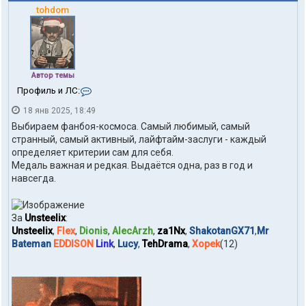
tohdom
Автор темы
К
Профиль и ЛС:
о
18 янв 2025, 18:49
н
т
Выбираем фанбоя-космоса. Самый любимый, самый
а
странный, самый активный, лайфтайм-заслуги - каждый
к
определяет критерии сам для себя.
т
Медаль важная и редкая. Выдаётся одна, раз в год и
ы
п
навсегда.
о
л
ь
За
Unsteelix
:
з
Unsteelix
,
Flex
,
Dionis
,
AlecArzh
,
za1Nx
,
ShakotanGX71
,
Mr
о
в
Bateman
EDDISON
Link
,
Lucy
,
TehDrama
,
Xopek
(12)
а
т
е
л
я