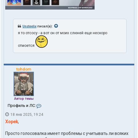
Unsteelix
писал(а):
я то отсосу - а вот он от моих слюней еще нескоро
отмоется
tohdom
Автор темы
К
Профиль и ЛС:
о
18 янв 2025, 19:24
н
т
Xopek
,
а
к
Просто голосовалка имеет проблемы с учитывать ли всяких
т