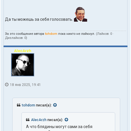
л
ь
з
о
Да ты можешь за себя голосовать.
в
а
т
е
За это сообщение автора
tohdom
пока никто не лайкнул.
(Лайков:
0
·
Дизлайков:
0
)
л
я
t
AlecArzh
o
h
d
o
m
18 янв 2025, 19:41
tohdom
писал(а):
AlecArzh
писал(а):
А что блядины могут сами за себя