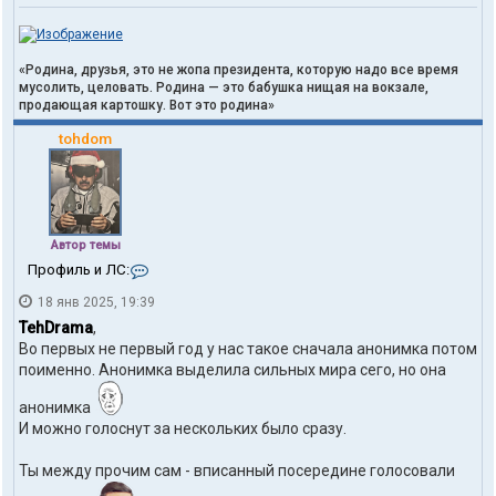
«Родина, друзья, это не жопа президента, которую надо все время
мусолить, целовать. Родина — это бабушка нищая на вокзале,
продающая картошку. Вот это родина»
tohdom
Автор темы
К
Профиль и ЛС:
о
18 янв 2025, 19:39
н
т
TehDrama
,
а
Во первых не первый год у нас такое сначала анонимка потом
к
поименно. Анонимка выделила сильных мира сего, но она
т
ы
анонимка
п
о
И можно голоснут за нескольких было сразу.
л
ь
Ты между прочим сам - вписанный посередине голосовали
з