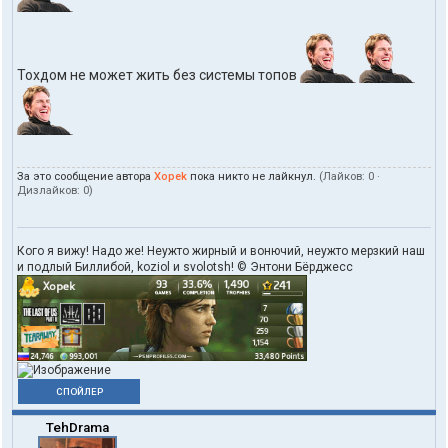
п
о
л
ь
з
Тохдом не может жить без системы топов
о
в
а
т
е
л
За это сообщение автора
Xopek
пока никто не лайкнул.
(Лайков:
0
·
я
Дизлайков:
0
)
X
o
p
e
Кого я вижу! Надо же! Неужто жирный и вонючий, неужто мерзкий наш
k
и подлый Биллибой, koziol и svolotsh! © Энтони Бёрджесс
СПОЙЛЕР
TehDrama