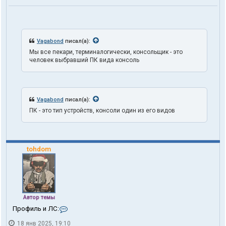
ь
з
о
в
а
Vagabond
писал(а):
т
Мы все пекари, терминалогически, консольщик - это
е
человек выбравший ПК вида консоль
л
я
t
r
u
Vagabond
писал(а):
t
h
ПК - это тип устройств, консоли один из его видов
1
o
n
e
tohdom
Автор темы
К
Профиль и ЛС:
о
18 янв 2025, 19:10
н