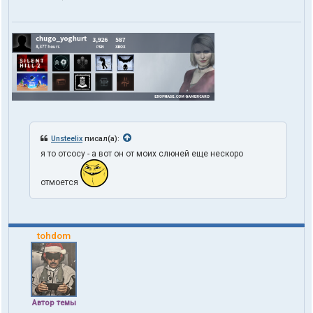
Unsteelix
писал(а):
я то отсосу - а вот он от моих слюней еще нескоро
отмоется
tohdom
Автор темы