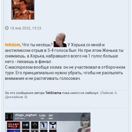
18 янв 2025, 19:23
tohdom
, Что ты несёшь?
У Хорька со мной и
анстиликсом отрыв в 3-4 голоса был. Но при этом Женька ты
снимаешь, а Хорька, набравшего всего на 1 голос больше
него - пихаешь в финал.
С маслорезом вообще хохма: он не участвовал в отборочном
туре. Его принципиально нужно убрать, чтобы не распылять
внимание и не растягивать голосовач.
За это сообщение автора
TehDrama
пока никто не лайкнул.
(Лайков:
0
·
Дизлайков:
0
)