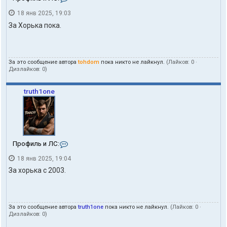
о
t
18 янв 2025, 19:03
н
o
т
h
За Хорька пока.
а
d
к
o
т
m
ы
За это сообщение автора
tohdom
пока никто не лайкнул.
(Лайков:
0
·
п
Дизлайков:
0
)
о
л
ь
truth1one
з
о
в
а
т
е
К
Профиль и ЛС:
л
о
я
18 янв 2025, 19:04
н
t
т
o
За хорька с 2003.
а
h
к
d
т
o
ы
m
За это сообщение автора
truth1one
пока никто не лайкнул.
(Лайков:
0
·
п
Дизлайков:
0
)
о
л