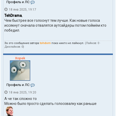
К
Профиль и ЛС:
о
18 янв 2025, 19:17
н
т
TehDrama
,
а
Чем быстрее все голоснут тем лучше. Как новые голоса
к
иссякнут сначала отвалятся аутсайдеры потом поймём кто
т
победил.
ы
п
о
л
За это сообщение автора
tohdom
пока никто не лайкнул.
(Лайков:
0
·
Дизлайков:
0
)
ь
з
о
Xopek
в
а
т
е
л
я
t
К
Профиль и ЛС:
o
о
18 янв 2025, 19:20
h
н
d
т
А че так сложно то
o
а
Можно было просто сделать голосовалку как раньше
m
к
т
ы