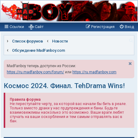
Ссылки
Сайт
Регистрация
Вход
П
Список форумов
Новости
о
Обсуждение MadFanboy.com
и
MadFanboy теперь доступен из России:
с
https://ru.madfanboy.com/forum/
или
https://ru.madfanboy.com
к
Космос 2024. Финал. TehDrama Wins!
Правила форума
Не переступайте черту, за которой вас начали бы бить в реале.
Только вместо драки у нас прдупреждения и баны. Будьте
взаимовежливы насколько это возможно. Ваши враги любят
стучать на ваши оскорбления и тем самым отправлять вас в
бан.