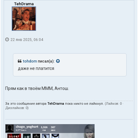
t
TehDrama
o
h
d
o
m
22 янв 2025, 06:04
tohdom
писал(а):
даже не платится
Прям как в твоём МММ, Антош.
За это сообщение автора
TehDrama
пока никто не лайкнул.
(Лайков:
0
·
Дизлайков:
0
)