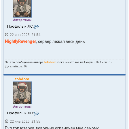
Автор темы
К
Профиль и ЛС:
о
22 янв 2025, 21:54
н
т
NightlyRevenger
, сервер лежал весь день
а
к
т
ы
За это сообщение автора
tohdom
пока никто не лайкнул.
(Лайков:
0
·
п
Дизлайков:
0
)
о
л
ь
tohdom
з
о
в
а
т
е
Автор темы
л
К
Профиль и ЛС:
я
о
t
22 янв 2025, 21:55
н
o
т
h
Пул топ юзеров довольно ограничен мне самому