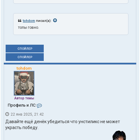
tohdom
писал(а):
топы говно.
СПОЙЛЕР
СПОЙЛЕР
tohdom
Автор темы
К
Профиль и ЛС:
о
22 янв 2025, 21:42
н
т
Давайте ещё денёк убедиться что унстиликс не может
а
украсть победу.
к
т
ы