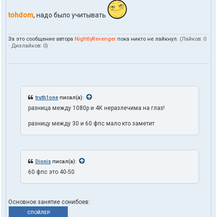
o
h
tohdom
, надо было учитывать
d
o
m
За это сообщение автора
NightlyRevenger
пока никто не лайкнул.
(Лайков:
0
· Дизлайков:
0
)
truth1one
писал(а):
разница между 1080p и 4К неразлечима на глаз!
разницу между 30 и 60 фпс мало кто заметит
Dionis
писал(а):
60 фпс это 40-50
Основное занятие сонибоев:
СПОЙЛЕР