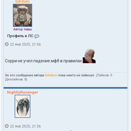
tohdom
Автор темы
К
Профиль и ЛС:
о
22 янв 2025, 21:56
н
т
а
к
Сорри не учел падение мфб в правилах
т
ы
п
За это сообщение автора
tohdom
пока никто не лайкнул.
(Лайков:
0
·
о
Дизлайков:
0
)
л
ь
з
NightlyRevenger
о
в
а
т
е
л
я
22 янв 2025, 21:56
t