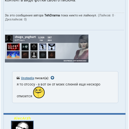
За это сообщение автора
TehDrama
пока никто не лайкнул.
(Лайков:
0
·
Дизлайков:
0
)
Unsteelix
писал(а):
я то отсосу - а вот он от моих слюней еще нескоро
отмоется
AlecArzh