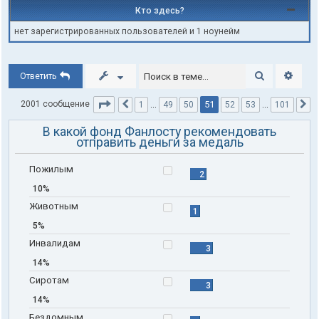
Кто здесь?
нет зарегистрированных пользователей и 1 ноунейм
Поиск
Расши
Ответить
Страница
51
из
101
51
2001 сообщение
1
…
49
50
52
53
…
101
Пред.
С
В какой фонд Фанлосту рекомендовать
отправить деньги за медаль
Пожилым
2
10%
Животным
1
5%
Инвалидам
3
14%
Сиротам
3
14%
Бездомным