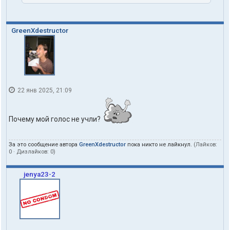
o
n
e
GreenXdestructor
22 янв 2025, 21:09
Почему мой голос не учли?
За это сообщение автора
GreenXdestructor
пока никто не лайкнул.
(Лайков:
0
· Дизлайков:
0
)
jenya23-2