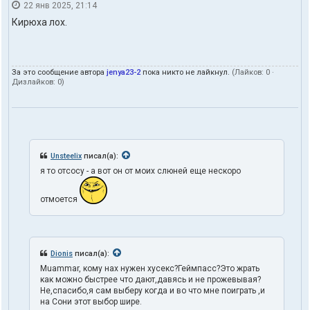
22 янв 2025, 21:14
Кирюха лох.
За это сообщение автора
jenya23-2
пока никто не лайкнул.
(Лайков:
0
·
Дизлайков:
0
)
Unsteelix
писал(а):
я то отсосу - а вот он от моих слюней еще нескоро
отмоется
Dionis
писал(а):
Muammar, кому нах нужен хусекс?Геймпасс?Это жрать
как можно быстрее что дают,давясь и не прожевывая?
Не,спасибо,я сам выберу когда и во что мне поиграть ,и
на Сони этот выбор шире.