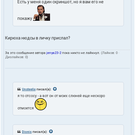
Есть у меня один скриншот, но я вам его не
покажу
Кирюха нюдсы в личку прислал?
За это сообщение автора
jenya23-2
пока никто не лайкнул.
(Лайков:
0
·
Дизлайков:
0
)
Unsteelix
писал(а):
я то отсосу - а вот он от моих слюней еще нескоро
отмоется
Dionis
писал(а):