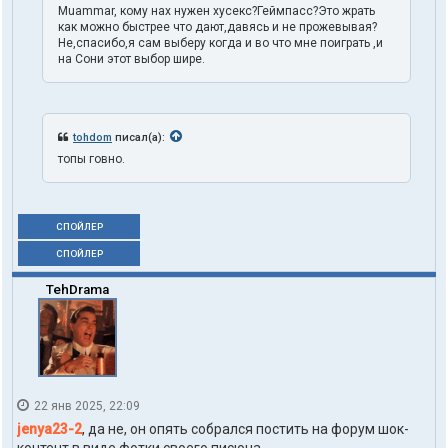
Muammar, кому нах нужен хусекс?Геймпасс?Это жрать
как можно быстрее что дают,давясь и не прожевывая?
Не,спасибо,я сам выберу когда и во что мне поиграть ,и
на Сони этот выбор шире.
tohdom
писал(а):
топы говно.
СПОЙЛЕР
СПОЙЛЕР
TehDrama
22 янв 2025, 22:09
jenya23-2
, да не, он опять собрался постить на форум шок-
контент в виде фотки своего писюна.