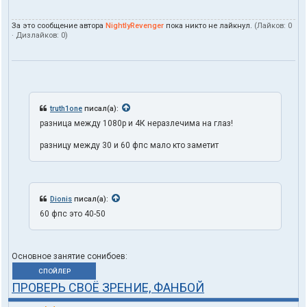
За это сообщение автора
NightlyRevenger
пока никто не лайкнул.
(Лайков:
0
· Дизлайков:
0
)
truth1one
писал(а):
разница между 1080p и 4К неразлечима на глаз!
разницу между 30 и 60 фпс мало кто заметит
Dionis
писал(а):
60 фпс это 40-50
Основное занятие сонибоев:
СПОЙЛЕР
ПРОВЕРЬ СВОЁ ЗРЕНИЕ, ФАНБОЙ