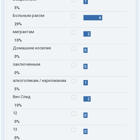
1
5%
Больным раком
6
29%
мигрантам
2
10%
Домашнее носилие
0
0%
заключенным
0
0%
алкоголикам / наркоманам
1
5%
Вич Спид
2
10%
12
0
0%
13
0
0%