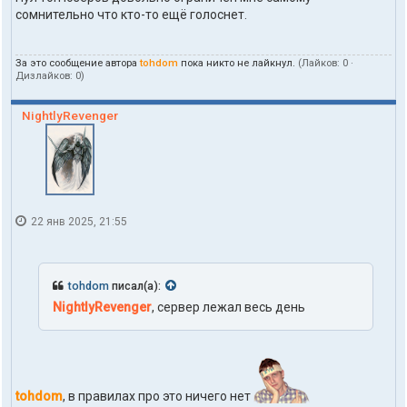
а
d
сомнительно что кто-то ещё голоснет.
к
o
т
m
ы
За это сообщение автора
tohdom
пока никто не лайкнул.
(Лайков:
0
·
п
Дизлайков:
0
)
о
л
ь
NightlyRevenger
з
о
в
а
т
е
л
22 янв 2025, 21:55
я
t
o
h
d
tohdom
писал(а):
o
NightlyRevenger
, сервер лежал весь день
m
tohdom
, в правилах про это ничего нет