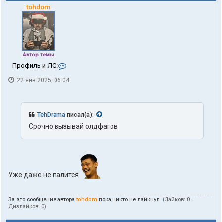
tohdom
Автор темы
К
Профиль и ЛС:
о
22 янв 2025, 06:04
н
т
а
к
т
TehDrama
писал(а):
ы
Срочно вызывай олдфагов
п
о
л
ь
з
о
Уже даже не палится
в
а
т
е
За это сообщение автора
tohdom
пока никто не лайкнул.
(Лайков:
0
·
Дизлайков:
0
)
л
я