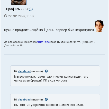
К
Профиль и ЛС:
о
22 янв 2025, 21:06
н
т
а
к
нужно продлить ещё на 1 день. сервер был недоступен
т
ы
п
За это сообщение автора
truth1one
пока никто не лайкнул.
(Лайков:
0
·
о
Дизлайков:
0
)
л
ь
з
о
в
а
т
Vagabond
писал(а):
е
Мы все пекари, терминалогически, консольщик - это
л
человек выбравший ПК вида консоль
я
t
r
u
t
Vagabond
писал(а):
h
ПК - это тип устройств, консоли один из его видов
1