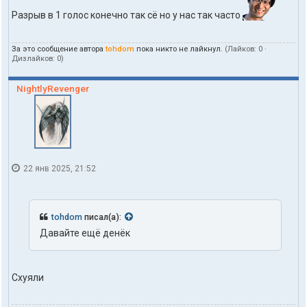
п
Разрыв в 1 голос конечно так сё но у нас так часто
о
л
ь
За это сообщение автора
tohdom
пока никто не лайкнул.
(Лайков:
0
·
з
Дизлайков:
0
)
о
в
а
NightlyRevenger
т
е
л
я
t
o
h
22 янв 2025, 21:52
d
o
m
tohdom
писал(а):
Давайте ещё денёк
Схуяли