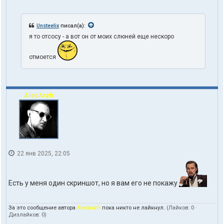
Unsteelix
писал(а):
я то отсосу - а вот он от моих слюней еще нескоро
отмоется
AlecArzh
22 янв 2025, 22:05
Есть у меня один скриншот, но я вам его не покажу
За это сообщение автора
AlecArzh
пока никто не лайкнул.
(Лайков:
0
·
Дизлайков:
0
)