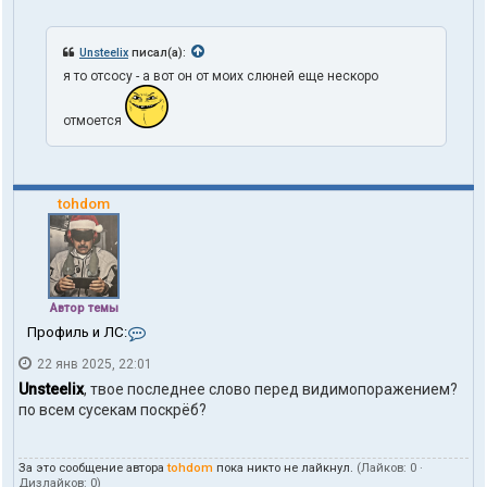
Unsteelix
писал(а):
я то отсосу - а вот он от моих слюней еще нескоро
отмоется
tohdom
Автор темы
К
Профиль и ЛС:
о
22 янв 2025, 22:01
н
т
Unsteelix
, твое последнее слово перед видимопоражением?
а
по всем сусекам поскрёб?
к
т
ы
За это сообщение автора
tohdom
пока никто не лайкнул.
(Лайков:
0
·
п
Дизлайков:
0
)