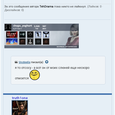
За это сообщение автора
TehDrama
пока никто не лайкнул.
(Лайков:
0
·
Дизлайков:
0
)
Unsteelix
писал(а):
я то отсосу - а вот он от моих слюней еще нескоро
отмоется
truth1one