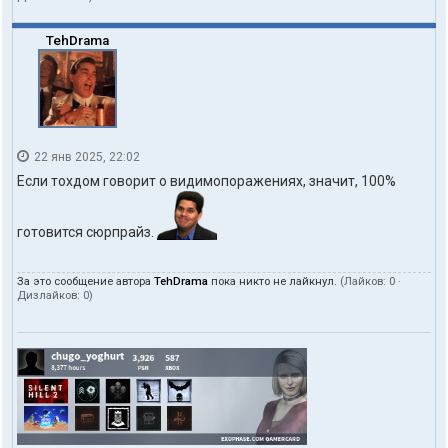
о
л
ь
TehDrama
з
о
в
а
т
е
л
22 янв 2025, 22:02
я
t
Если тохдом говорит о видимопоражениях, значит, 100%
o
h
d
готовится сюрпрайз.
o
m
За это сообщение автора
TehDrama
пока никто не лайкнул.
(Лайков:
0
·
Дизлайков:
0
)