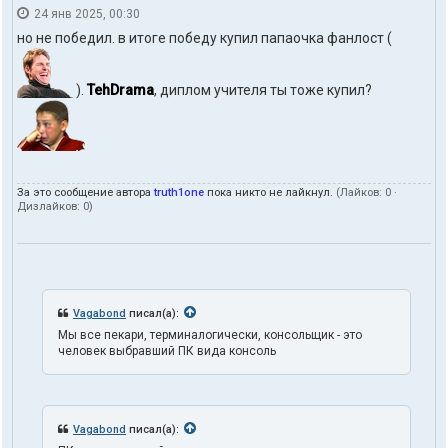
24 янв 2025, 00:30
o
н
m
т
но не победил. в итоге победу купил папаочка фанлост (
а
к
т
).
TehDrama
, диплом учителя ты тоже купил?
ы
п
о
л
ь
з
о
За это сообщение автора
truth1one
пока никто не лайкнул.
(Лайков:
0
·
Дизлайков:
0
)
в
а
т
е
л
я
t
Vagabond
писал(а):
r
Мы все пекари, терминалогически, консольщик - это
u
человек выбравший ПК вида консоль
t
h
1
o
n
Vagabond
писал(а):
e