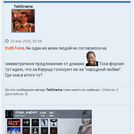
TehDrama
24 янв 2025, 00:28
truth1one
, Ни один из моих людей не согласился на
симметричное предложение от домахи.
Тоха форсил
тут идею, что за Кирушу голосуют из-за "народной любви".
Где она в итоге то?
За это сообщение автора
TehDrama
пока никто не лайкнул.
(Лайков:
0
·
Дизлайков:
0
)