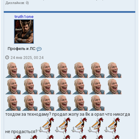
в
Дизлайков:
0
)
а
т
е
truth1one
л
я
t
o
h
d
К
Профиль и ЛС:
o
о
m
24 янв 2025, 00:24
н
т
а
к
т
ы
п
о
л
ь
з
о
тохдом за технодаму? продал жопу за 8к а орал что никогда
в
а
т
не продасться?
е
л