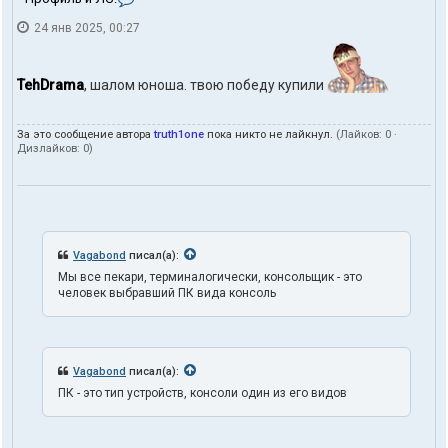
о
24 янв 2025, 00:27
н
т
а
к
TehDrama
, шалом юноша. твою победу купили
т
ы
п
За это сообщение автора
truth1one
пока никто не лайкнул.
(Лайков:
0
·
о
Дизлайков:
0
)
л
ь
з
о
в
а
т
Vagabond
писал(а):
е
Мы все пекари, терминалогически, консольщик - это
л
человек выбравший ПК вида консоль
я
t
r
u
t
Vagabond
писал(а):
h
ПК - это тип устройств, консоли один из его видов
1
o
n
e