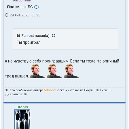
Автор темы
К
Профиль и ЛС:
о
24 янв 2025, 00:35
н
т
а
к
т
Fanlost
писал(а):
ы
Ты проиграл
п
о
л
ь
я не чувствую себя проигравшим. Если ты тоже, то эпичный
з
о
в
а
тред вышел.
т
е
л
За это сообщение автора
tohdom
пока никто не лайкнул.
(Лайков:
0
·
я
Дизлайков:
0
)
t
o
Dionis
h
d
o
m