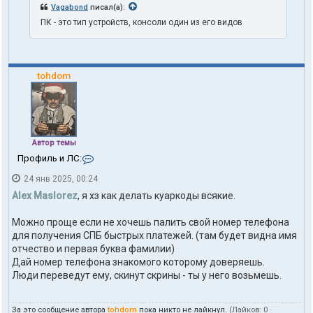
t
Vagabond
писал(а):
h
ПК - это тип устройств, консоли один из его видов
1
o
n
e
tohdom
Автор темы
К
Профиль и ЛС:
о
24 янв 2025, 00:24
н
т
Alex Maslorez
, я хз как делать куаркоды всякие.
а
к
Можно проще если не хочешь палить свой номер телефона
т
для получения СПБ быстрых платежей. (там будет видна имя
ы
п
отчество и первая буква фамилии)
о
Дай номер телефона знакомого которому доверяешь.
л
Люди переведут ему, скинут скрины - ты у него возьмешь.
ь
з
о
За это сообщение автора
tohdom
пока никто не лайкнул.
(Лайков:
0
·