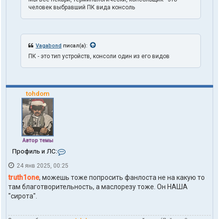
человек выбравший ПК вида консоль
Vagabond
писал(а):
ПК - это тип устройств, консоли один из его видов
tohdom
Автор темы
К
Профиль и ЛС:
о
24 янв 2025, 00:25
н
т
truth1one
, можешь тоже попросить фанлоста не на какую то
а
там благотворительность, а маслорезу тоже. Он НАША
к
"сирота".
т
ы
п