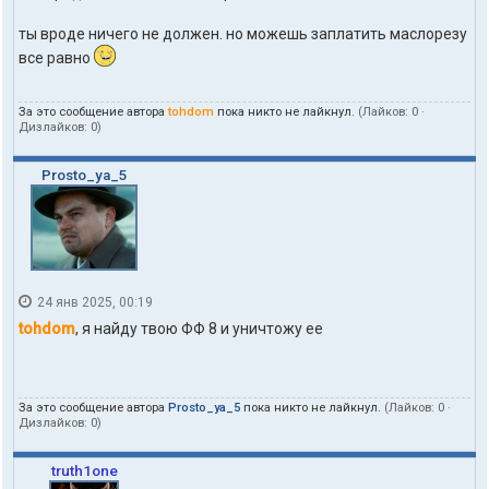
п
о
ты вроде ничего не должен. но можешь заплатить маслорезу
л
все равно
ь
з
о
За это сообщение автора
tohdom
пока никто не лайкнул.
(Лайков:
0
·
в
Дизлайков:
0
)
а
т
е
Prosto_ya_5
л
я
t
o
h
d
o
24 янв 2025, 00:19
m
tohdom
, я найду твою ФФ 8 и уничтожу ее
За это сообщение автора
Prosto_ya_5
пока никто не лайкнул.
(Лайков:
0
·
Дизлайков:
0
)
truth1one