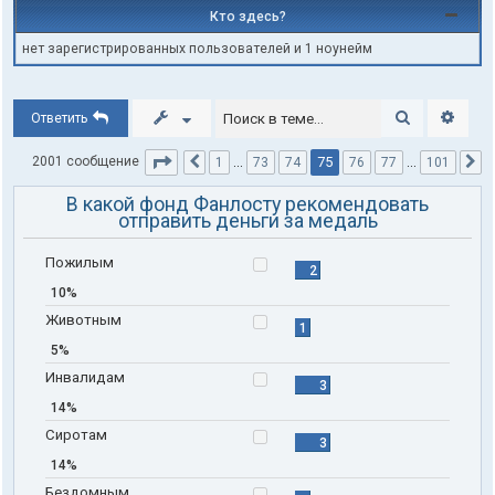
Кто здесь?
нет зарегистрированных пользователей и 1 ноунейм
Поиск
Расши
Ответить
Страница
75
из
101
75
2001 сообщение
1
…
73
74
76
77
…
101
Пред.
С
В какой фонд Фанлосту рекомендовать
отправить деньги за медаль
Пожилым
2
10%
Животным
1
5%
Инвалидам
3
14%
Сиротам
3
14%
Бездомным