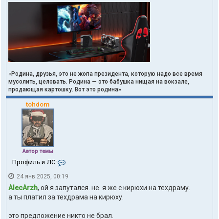
«Родина, друзья, это не жопа президента, которую надо все время
мусолить, целовать. Родина — это бабушка нищая на вокзале,
продающая картошку. Вот это родина»
tohdom
Автор темы
К
Профиль и ЛС:
о
24 янв 2025, 00:19
н
т
AlecArzh
, ой я запутался. не. я же с кирюхи на техдраму.
а
а ты платил за техдрама на кирюху.
к
т
это предложение никто не брал.
ы