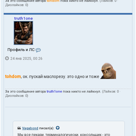
За это сообщение автора
tohdom
пока никто не лайкнул.
(Лайков:
0
·
о
Дизлайков:
0
)
л
ь
з
truth1one
о
в
а
т
е
л
К
Профиль и ЛС:
я
о
t
24 янв 2025, 00:26
н
o
т
h
а
d
к
o
tohdom
, ок. пускай маслорезу. это одно и тоже
т
m
ы
п
За это сообщение автора
truth1one
пока никто не лайкнул.
(Лайков:
0
·
о
Дизлайков:
0
)
л
ь
з
о
в
а
т
Vagabond
писал(а):
е
Мы все пекари, терминалогически, консольщик - это