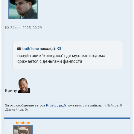
24 янв 2025, 00:29
truth1one
писал(а):
нахуй такие "конкурсы" где мухлёж тохдома
сражается с деньгами фанлоста
Кричу
За это сообщение автора
Prosto_ya_5
пока никто не лайкнул.
(Лайков:
0
·
Дизлайков:
0
)
tohdom