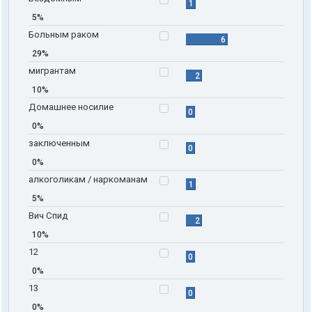
1
5%
Больным раком
6
29%
мигрантам
2
10%
Домашнее носилие
0
0%
заключенным
0
0%
алкоголикам / наркоманам
1
5%
Вич Спид
2
10%
12
0
0%
13
0
0%