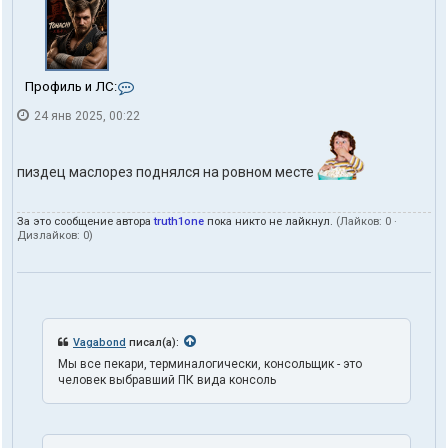
К
Профиль и ЛС:
о
24 янв 2025, 00:22
н
т
а
к
пиздец маслорез поднялся на ровном месте
т
ы
п
За это сообщение автора
truth1one
пока никто не лайкнул.
(Лайков:
0
·
о
Дизлайков:
0
)
л
ь
з
о
в
а
т
Vagabond
писал(а):
е
Мы все пекари, терминалогически, консольщик - это
л
человек выбравший ПК вида консоль
я
t
r
u