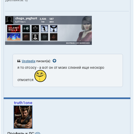
Дизлайков:
0
)
Unsteelix
писал(а):
я то отсосу - а вот он от моих слюней еще нескоро
отмоется
truth1one
К
Профиль и ЛС: