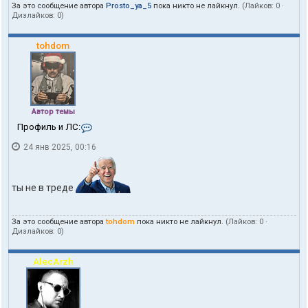
За это сообщение автора
Prosto_ya_5
пока никто не лайкнул.
(Лайков:
0
·
Дизлайков:
0
)
tohdom
Автор темы
К
Профиль и ЛС:
о
24 янв 2025, 00:16
н
т
а
к
ты не в треде
т
ы
п
За это сообщение автора
tohdom
пока никто не лайкнул.
(Лайков:
0
·
о
Дизлайков:
0
)
л
ь
з
AlecArzh
о
в
а
т