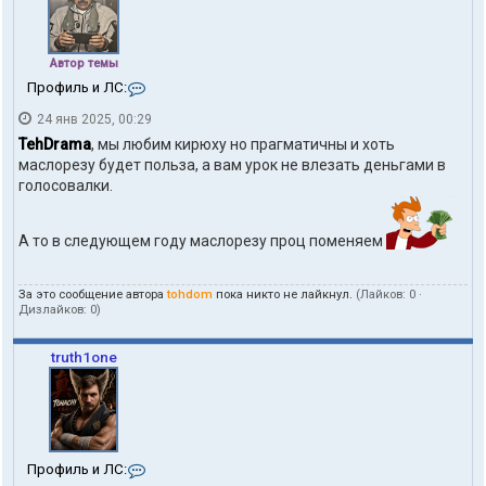
Автор темы
К
Профиль и ЛС:
о
24 янв 2025, 00:29
н
т
TehDrama
, мы любим кирюху но прагматичны и хоть
а
маслорезу будет польза, а вам урок не влезать деньгами в
к
голосовалки.
т
ы
п
А то в следующем году маслорезу проц поменяем
о
л
ь
з
За это сообщение автора
tohdom
пока никто не лайкнул.
(Лайков:
0
·
Дизлайков:
0
)
о
в
а
truth1one
т
е
л
я
t
o
h
К
Профиль и ЛС:
d
о