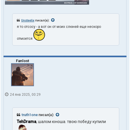
Unsteelix
писал(а):
я то отсосу - а вот он от моих слюней еще нескоро
отмоется
Fanlost
24 янв 2025, 00:29
truth1one
писал(а):
TehDrama
, шалом юноша. твою победу купили