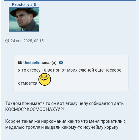
Prosto_ya_5
24 янв 2025, 00:15
Unsteelix
писал(а):
я то отсосу - а вот он от моих слюней еще нескоро
отмоется
Тохдом понимает что он вот этому челу собирается дать
КОСМОС? КОСМОС НАХУЙ?!
Короче такая же наркомания как то что меня прокатили с
медалью тролля и выдали какому-то ноунейму хорьку