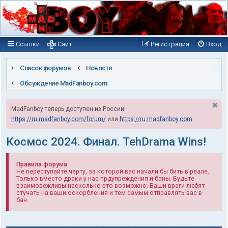
Ссылки
Сайт
Регистрация
Вход
П
Список форумов
Новости
о
Обсуждение MadFanboy.com
и
MadFanboy теперь доступен из России:
с
https://ru.madfanboy.com/forum/
или
https://ru.madfanboy.com
к
Космос 2024. Финал. TehDrama Wins!
Правила форума
Не переступайте черту, за которой вас начали бы бить в реале.
Только вместо драки у нас прдупреждения и баны. Будьте
взаимовежливы насколько это возможно. Ваши враги любят
стучать на ваши оскорбления и тем самым отправлять вас в
бан.