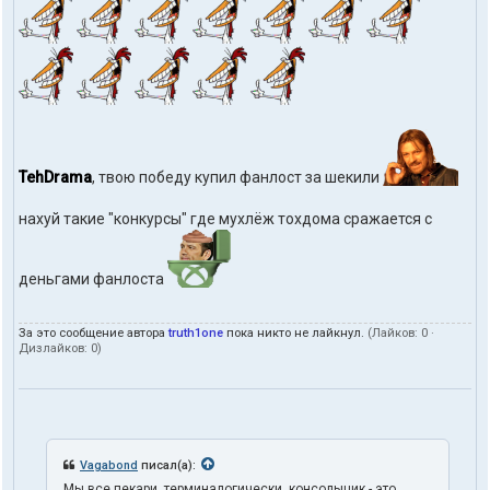
я
t
r
u
t
h
1
o
n
e
TehDrama
, твою победу купил фанлост за шекили
нахуй такие "конкурсы" где мухлёж тохдома сражается с
деньгами фанлоста
За это сообщение автора
truth1one
пока никто не лайкнул.
(Лайков:
0
·
Дизлайков:
0
)
Vagabond
писал(а):
Мы все пекари, терминалогически, консольщик - это