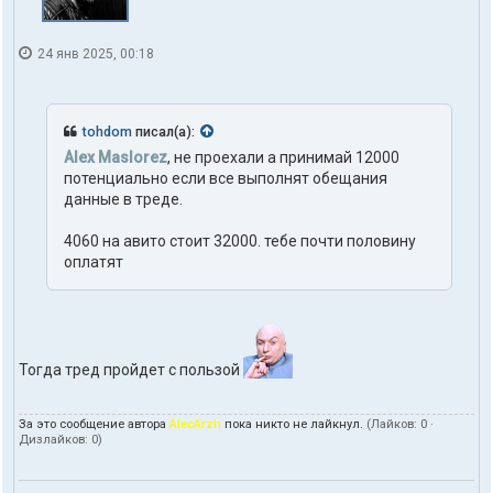
е
л
я
24 янв 2025, 00:18
t
o
h
d
tohdom
писал(а):
o
m
Alex Maslorez
, не проехали а принимай 12000
потенциально если все выполнят обещания
данные в треде.
4060 на авито стоит 32000. тебе почти половину
оплатят
Тогда тред пройдет с пользой
За это сообщение автора
AlecArzh
пока никто не лайкнул.
(Лайков:
0
·
Дизлайков:
0
)