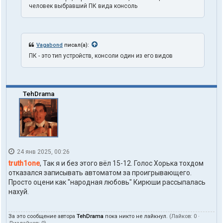
л
человек выбравший ПК вида консоль
я
t
r
u
t
Vagabond
писал(а):
h
ПК - это тип устройств, консоли один из его видов
1
o
n
e
TehDrama
24 янв 2025, 00:26
truth1one
, Так я и без этого вёл 15-12. Голос Хорька тохдом
отказался записывать автоматом за проигрывающего.
Просто оцени как "народная любовь" Кирюши рассыпалась
нахуй.
За это сообщение автора
TehDrama
пока никто не лайкнул.
(Лайков:
0
·