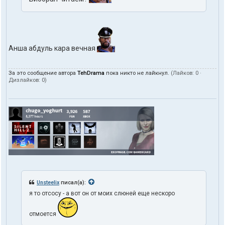
Анша абдуль кара вечная
За это сообщение автора
TehDrama
пока никто не лайкнул.
(Лайков:
0
·
Дизлайков:
0
)
Unsteelix
писал(а):
я то отсосу - а вот он от моих слюней еще нескоро
отмоется