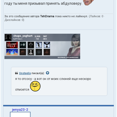
году ты меня призывал принять абдуловеру.
За это сообщение автора
TehDrama
пока никто не лайкнул.
(Лайков:
0
·
Дизлайков:
0
)
Unsteelix
писал(а):
я то отсосу - а вот он от моих слюней еще нескоро
отмоется
jenya23-2