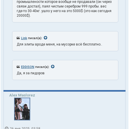
промышлености которое вообще не продавали (он через
связи достал), паял чистым серебром 999 пробы. вес
где-то 30-40кг. ушло у него на это 5000$ (это как сегодня
20000$).
Link
писал(а):
Для элиты вроде меня, на мусорке всё бесплатно..
EDDISON
писал(а):
Да, я за пидоров
Alex Maslorez
26 янв 2025, 03:58