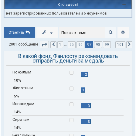
Кто здесь?
нет зарегистрированных пользователей и 6 ноунеймов
Поиск
Расши
Ответить
Страница
97
из
101
97
2001 сообщение
1
…
95
96
98
99
…
101
Пред.
С
В какой фонд Фанлосту рекомендовать
отправить деньги за медаль
Пожилым
2
10%
Животным
1
5%
Инвалидам
3
14%
Сиротам
3
14%
Бездомным