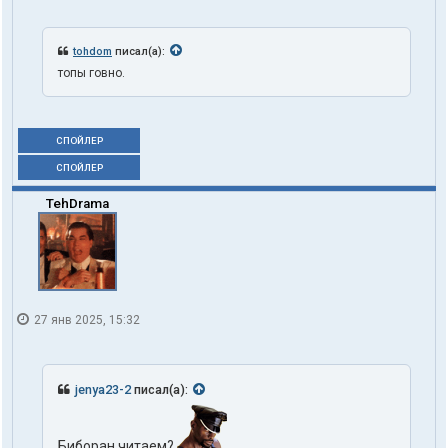
tohdom
писал(а):
топы говно.
СПОЙЛЕР
СПОЙЛЕР
TehDrama
27 янв 2025, 15:32
jenya23-2
писал(а):
Биборан читаем?