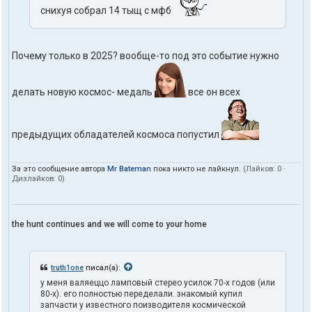
снихуя собрал 14 тыщ с мфб
Почему только в 2025? вообще-то под это событие нужно
делать новую космос- медаль
все он всех
предыдущих обладателей космоса попустил
За это сообщение автора
Mr Bateman
пока никто не лайкнул.
(Лайков:
0
·
Дизлайков:
0
)
the hunt continues and we will come to your home
truth1one
писал(а):
у меня валяеццо ламповый стерео усилок 70-х годов (или
80-х). его полностью переделали. знакомый купил
запчасти у известного поизводителя космической