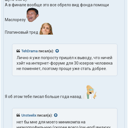
А в финале вообще это все обрело вид фонда помощи
Маслорезу
Платиновый тред
TehDrama
писал(а):
Лично я уже попросту пришёл к выводу, что ничей
хэйт на интернет-форуме для 30 юзеров человека
не поменяет, поэтому проще уже стать добрее.
Я об этом тебе писал больше года назад
Unsteelix
писал(а):
нет бы мне для моего миникомпа на
низкопрофильную (скорее всего low-end) видюху