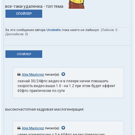
все-таки удаленка - топ тема
СПОЙЛЕР
За это сообщение автора
Unsteelix
пока никто не лайкнул.
(Лайков:
0
·
Дизлайков:
0
)
СПОЙЛЕР
Alex Maslorez
писал(а):
скачай 30/24фпс видео и в плеере начни повышать
скорость видео выше 1.0 - на 1.2 при этом будет эффект
60фпс практически по сути
высокочастотная кадровая маслогенерация:
Alex Maslorez
писал(а):
через конвертацию с 0 в 60фпс видео превращаю