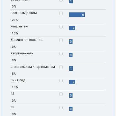
1
5%
Больным раком
6
29%
мигрантам
2
10%
Домашнее носилие
0
0%
заключенным
0
0%
алкоголикам / наркоманам
1
5%
Вич Спид
2
10%
12
0
0%
13
0
0%