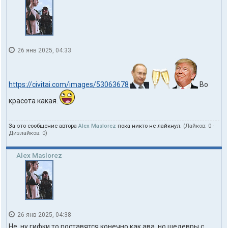
26 янв 2025, 04:33
https://civitai.com/images/53063678
Во
красота какая.
За это сообщение автора
Alex Maslorez
пока никто не лайкнул.
(Лайков:
0
·
Дизлайков:
0
)
Alex Maslorez
26 янв 2025, 04:38
Не, ну гифки то поставятся конечно как ава, но шедевры с