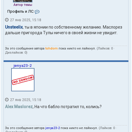
Автор темы
К
Профиль и ЛС:
о
27 янв 2025, 15:18
н
т
Unsteelix
, ты в японии по собственному желанию. Маслорез
а
дальше пригорода Тулы ничего в своей жизни не увидит.
к
т
ы
За это сообщение автора
tohdom
пока никто не лайкнул.
(Лайков:
0
·
п
Дизлайков:
0
)
о
л
ь
jenya23-2
з
о
в
а
т
е
л
27 янв 2025, 15:18
я
t
Alex Maslorez
, На что бабло потратил то, колись?
o
h
d
o
За это сообщение автора
jenya23-2
пока никто не лайкнул.
(Лайков:
0
·
m