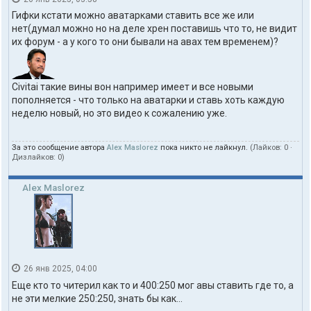
Гифки кстати можно аватарками ставить все же или
нет(думал можно но на деле хрен поставишь что то, не видит
их форум - а у кого то они бывали на авах тем временем)?
Civitai такие вины вон например имеет и все новыми
пополняется - что только на аватарки и ставь хоть каждую
неделю новый, но это видео к сожалению уже.
За это сообщение автора
Alex Maslorez
пока никто не лайкнул.
(Лайков:
0
·
Дизлайков:
0
)
Alex Maslorez
26 янв 2025, 04:00
Еще кто то читерил как то и 400:250 мог авы ставить где то, а
не эти мелкие 250:250, знать бы как...