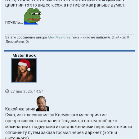
цивит ии то это видео к сож а не гифки как раньше думал,
печаль...
За это сообщение автора
Alex Maslorez
пока никто не лайкнул.
(Лайков:
0
·
Дизлайков:
0
)
Mister Book
27 янв 2025, 14:54
Какой же эпик
Сука, из голосование за Космос это мероприятие
превратилось в кампанию Тохдома, а потом вообще в
махинации с подкупами и предложениями переломать кости
оппоненту путем заказа громил через даркнет (хоть и
шуточного).