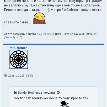
мастерпис Левина и ко, почти все шутеры/шутеры - рпг рядом
не валялись(ну TLoU 2 там получше в чем то, но в остальном
Биошок всегда выигрывает), Метро 3 с 2 dlc вот только охота
сравнить с ним.
За это сообщение автора
Alex Maslorez
пока никто не лайкнул.
(Лайков:
0
·
Дизлайков:
0
)
Mr Bateman
26 янв 2025, 03:56
Bender Rodriguez
писал(а):
маслорезу заочно космос в 25 году. просто так