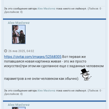
За это сообщение автора
Alex Maslorez
пока никто не лайкнул.
(Лайков:
0
·
Дизлайков:
0
)
Alex Maslorez
26 янв 2025, 04:02
https://civitai.com/images/52568305
Вот первая же
попавшаяся новая картинка живая - это же просто
искусство(при этом ии сделанное еще с заданных человеком
параметров а не онли человеком как обычно).
За это сообщение автора
Alex Maslorez
пока никто не лайкнул.
(Лайков:
0
·
Дизлайков:
0
)
Alex Maslorez