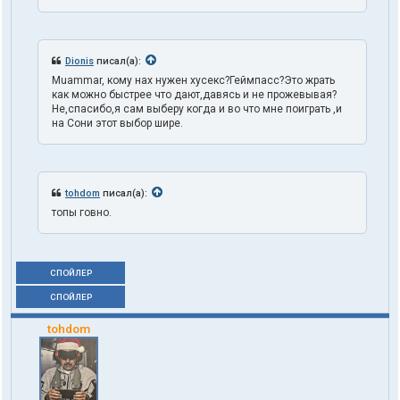
Dionis
писал(а):
Muammar, кому нах нужен хусекс?Геймпасс?Это жрать
как можно быстрее что дают,давясь и не прожевывая?
Не,спасибо,я сам выберу когда и во что мне поиграть ,и
на Сони этот выбор шире.
tohdom
писал(а):
топы говно.
СПОЙЛЕР
СПОЙЛЕР
tohdom