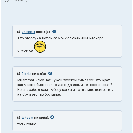
Дизлайков:
0
)
Unsteelix
писал(а):
я то отсосу - а вот он от моих слюней еще нескоро
отмоется
Dionis
писал(а):
Muammar, кому нах нужен хусекс?Геймпасс?Это жрать
как можно быстрее что дают,давясь и не прожевывая?
Не,спасибо,я сам выберу когда и во что мне поиграть ,и
на Сони этот выбор шире.
tohdom
писал(а):
топы говно.