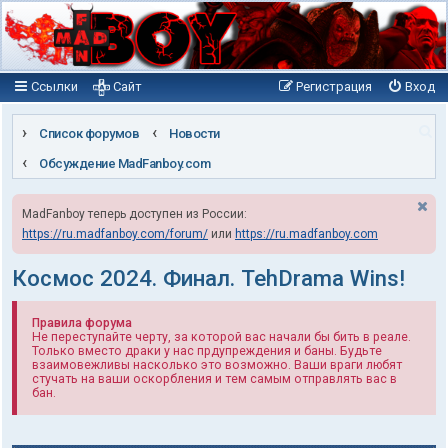
Ссылки
Сайт
Регистрация
Вход
П
Список форумов
Новости
о
Обсуждение MadFanboy.com
и
MadFanboy теперь доступен из России:
с
https://ru.madfanboy.com/forum/
или
https://ru.madfanboy.com
к
Космос 2024. Финал. TehDrama Wins!
Правила форума
Не переступайте черту, за которой вас начали бы бить в реале.
Только вместо драки у нас прдупреждения и баны. Будьте
взаимовежливы насколько это возможно. Ваши враги любят
стучать на ваши оскорбления и тем самым отправлять вас в
бан.