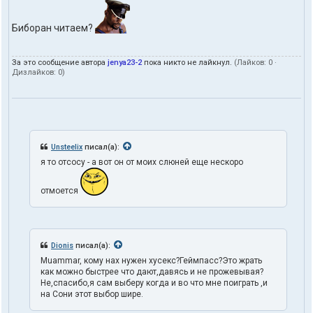
Биборан читаем?
За это сообщение автора
jenya23-2
пока никто не лайкнул.
(Лайков:
0
·
Дизлайков:
0
)
Unsteelix
писал(а):
я то отсосу - а вот он от моих слюней еще нескоро
отмоется
Dionis
писал(а):
Muammar, кому нах нужен хусекс?Геймпасс?Это жрать
как можно быстрее что дают,давясь и не прожевывая?
Не,спасибо,я сам выберу когда и во что мне поиграть ,и
на Сони этот выбор шире.