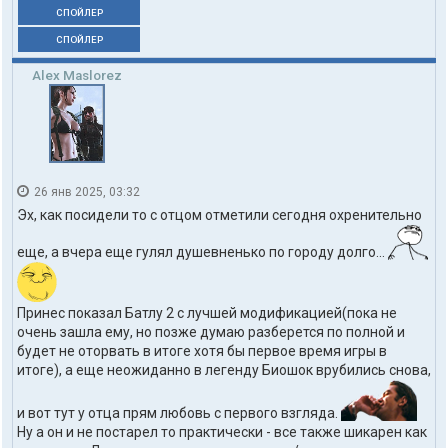
СПОЙЛЕР
СПОЙЛЕР
Alex Maslorez
26 янв 2025, 03:32
Эх, как посидели то с отцом отметили сегодня охренительно
еще, а вчера еще гулял душевненько по городу долго...
Принес показал Батлу 2 с лучшей модификацией(пока не
очень зашла ему, но позже думаю разберется по полной и
будет не оторвать в итоге хотя бы первое время игры в
итоге), а еще неожиданно в легенду Биошок врубились снова,
и вот тут у отца прям любовь с первого взгляда.
Ну а он и не постарел то практически - все также шикарен как