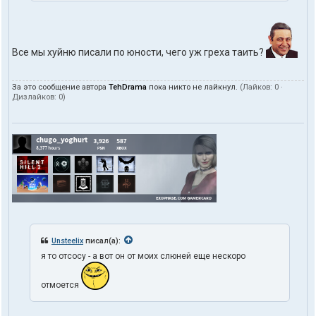
Все мы хуйню писали по юности, чего уж греха таить?
За это сообщение автора
TehDrama
пока никто не лайкнул.
(Лайков:
0
·
Дизлайков:
0
)
Unsteelix
писал(а):
я то отсосу - а вот он от моих слюней еще нескоро
отмоется