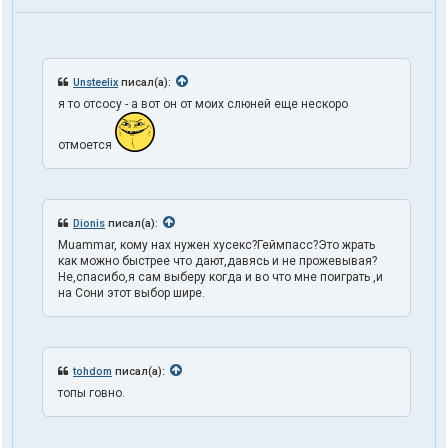
Unsteelix
писал(а):
я то отсосу - а вот он от моих слюней еще нескоро
отмоется
Dionis
писал(а):
Muammar, кому нах нужен хусекс?Геймпасс?Это жрать
как можно быстрее что дают,давясь и не прожевывая?
Не,спасибо,я сам выберу когда и во что мне поиграть ,и
на Сони этот выбор шире.
tohdom
писал(а):
топы говно.