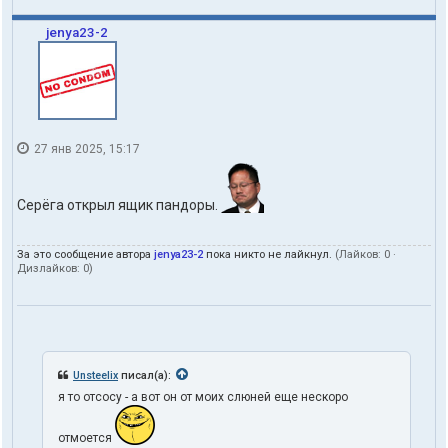
jenya23-2
27 янв 2025, 15:17
Серёга открыл ящик пандоры.
За это сообщение автора
jenya23-2
пока никто не лайкнул.
(Лайков:
0
·
Дизлайков:
0
)
Unsteelix
писал(а):
я то отсосу - а вот он от моих слюней еще нескоро
отмоется