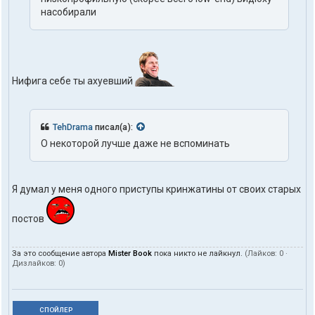
насобирали
Нифига себе ты ахуевший
TehDrama
писал(а):
О некоторой лучше даже не вспоминать
Я думал у меня одного приступы кринжатины от своих старых
постов
За это сообщение автора
Mister Book
пока никто не лайкнул.
(Лайков:
0
·
Дизлайков:
0
)
СПОЙЛЕР