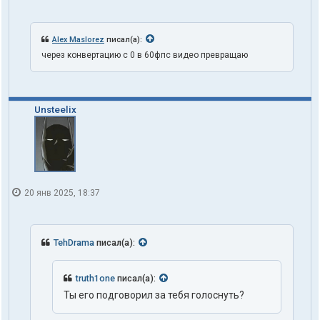
Alex Maslorez
писал(а):
через конвертацию с 0 в 60фпс видео превращаю
Unsteelix
20 янв 2025, 18:37
TehDrama
писал(а):
truth1one
писал(а):
Ты его подговорил за тебя голоснуть?