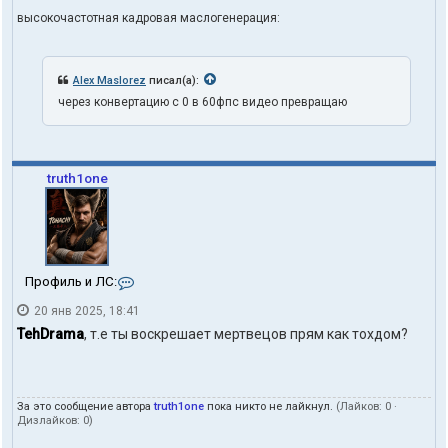
высокочастотная кадровая маслогенерация:
Alex Maslorez
писал(а):
через конвертацию с 0 в 60фпс видео превращаю
truth1one
К
Профиль и ЛС:
о
20 янв 2025, 18:41
н
т
TehDrama
, т.е ты воскрешает мертвецов прям как тохдом?
а
к
т
ы
За это сообщение автора
truth1one
пока никто не лайкнул.
(Лайков:
0
·
п
Дизлайков:
0
)
о
л