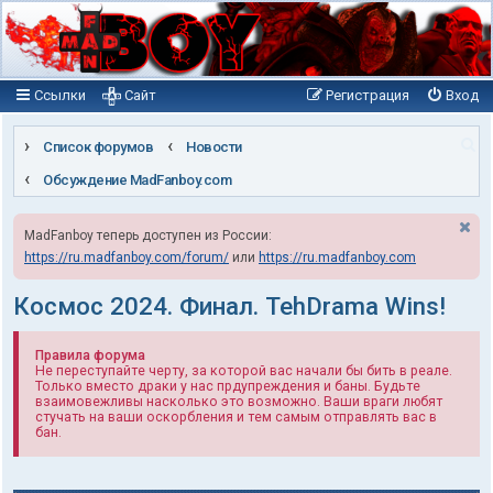
Ссылки
Сайт
Регистрация
Вход
П
Список форумов
Новости
о
Обсуждение MadFanboy.com
и
MadFanboy теперь доступен из России:
с
https://ru.madfanboy.com/forum/
или
https://ru.madfanboy.com
к
Космос 2024. Финал. TehDrama Wins!
Правила форума
Не переступайте черту, за которой вас начали бы бить в реале.
Только вместо драки у нас прдупреждения и баны. Будьте
взаимовежливы насколько это возможно. Ваши враги любят
стучать на ваши оскорбления и тем самым отправлять вас в
бан.