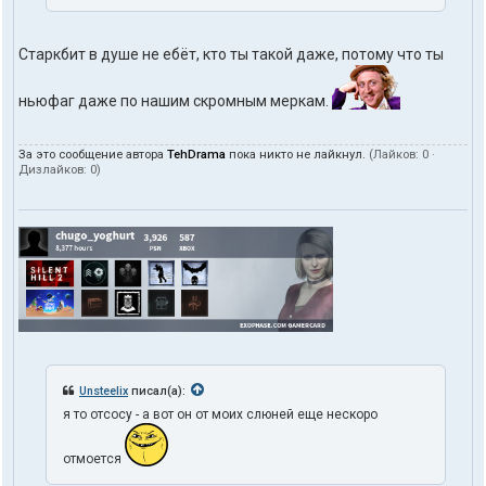
Старкбит в душе не ебёт, кто ты такой даже, потому что ты
ньюфаг даже по нашим скромным меркам.
За это сообщение автора
TehDrama
пока никто не лайкнул.
(Лайков:
0
·
Дизлайков:
0
)
Unsteelix
писал(а):
я то отсосу - а вот он от моих слюней еще нескоро
отмоется