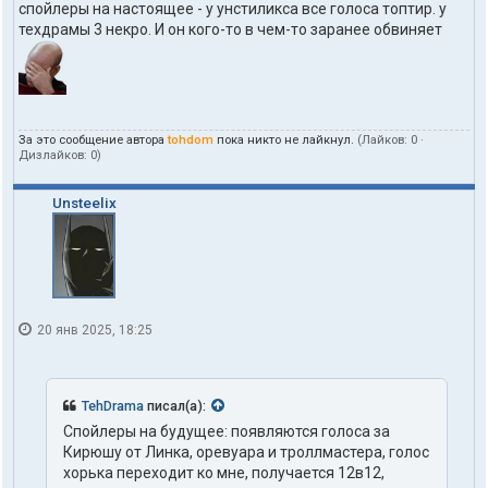
т
спойлеры на настоящее - у унстиликса все голоса топтир. у
а
техдрамы 3 некро. И он кого-то в чем-то заранее обвиняет
к
т
ы
п
о
л
За это сообщение автора
tohdom
пока никто не лайкнул.
(Лайков:
0
·
ь
Дизлайков:
0
)
з
о
в
Unsteelix
а
т
е
л
я
t
o
20 янв 2025, 18:25
h
d
o
m
TehDrama
писал(а):
Спойлеры на будущее: появляются голоса за
Кирюшу от Линка, оревуара и троллмастера, голос
хорька переходит ко мне, получается 12в12,