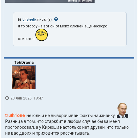
Unsteelix
писал(а):
я то отсосу - а вот он от моих слюней еще нескоро
отмоется
TehDrama
20 янв 2025, 18:47
truth1one
, не юли и не выворачивай факты наизнанку.
Разница в том, что старкбит в любом случае бы за меня
проголосовал, а у Кирюши настолько нет друзей, что только
на вас двоих и приходится рассчитывать.