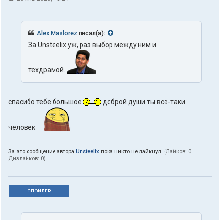
Alex Maslorez
писал(а):
За Unsteelix уж, раз выбор между ним и
техдрамой.
спасибо тебе большое
доброй души ты все-таки
человек
За это сообщение автора
Unsteelix
пока никто не лайкнул.
(Лайков:
0
·
Дизлайков:
0
)
СПОЙЛЕР