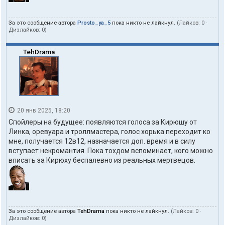
За это сообщение автора
Prosto_ya_5
пока никто не лайкнул.
(Лайков:
0
·
Дизлайков:
0
)
TehDrama
20 янв 2025, 18:20
Спойлеры на будущее: появляются голоса за Кирюшу от
Линка, оревуара и троллмастера, голос хорька переходит ко
мне, получается 12в12, назначается доп. время и в силу
вступает некромантия. Пока тохдом вспоминает, кого можно
вписать за Кирюху беспалевно из реальных мертвецов.
За это сообщение автора
TehDrama
пока никто не лайкнул.
(Лайков:
0
·
Дизлайков:
0
)