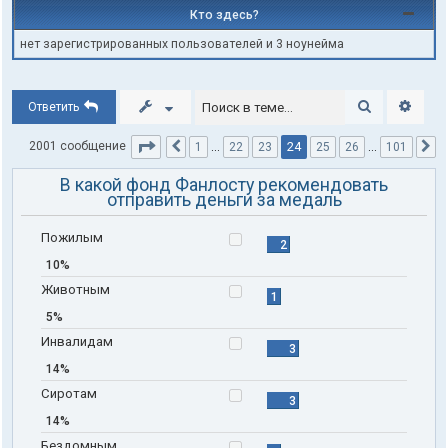
Кто здесь?
нет зарегистрированных пользователей и 3 ноунейма
Поиск
Расши
Ответить
Страница
24
из
101
24
2001 сообщение
1
…
22
23
25
26
…
101
Пред.
С
В какой фонд Фанлосту рекомендовать
отправить деньги за медаль
Пожилым
2
10%
Животным
1
5%
Инвалидам
3
14%
Сиротам
3
14%
Бездомным