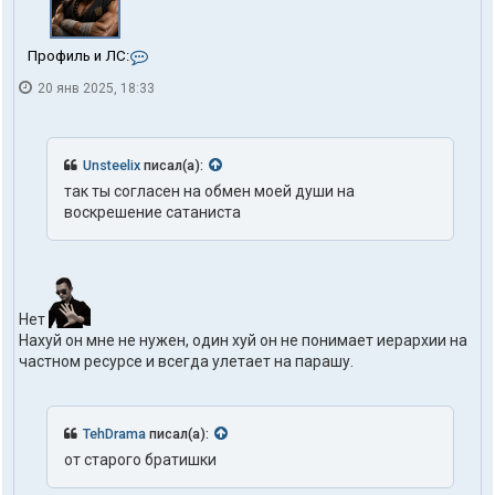
К
Профиль и ЛС:
о
20 янв 2025, 18:33
н
т
а
к
т
Unsteelix
писал(а):
ы
так ты согласен на обмен моей души на
п
воскрешение сатаниста
о
л
ь
з
о
в
Нет
а
т
Нахуй он мне не нужен, один хуй он не понимает иерархии на
е
частном ресурсе и всегда улетает на парашу.
л
я
t
r
TehDrama
писал(а):
u
от старого братишки
t
h