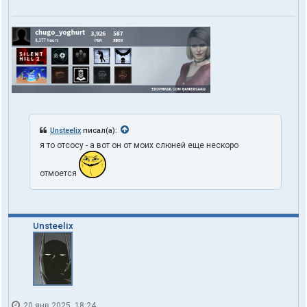
Unsteelix
писал(а):
я то отсосу - а вот он от моих слюней еще нескоро
отмоется
Unsteelix
20 янв 2025, 18:24