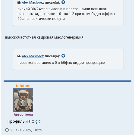
Alex Maslorez
писал(а):
скачай 30/24фпс видео и в плеере начни повышать
скорость видео выше 1.0 - на 1.2 при этом будет эффект
60фпс практически по сути
высокочастотная кадровая маслогенерация:
Alex Maslorez
писал(а):
через конвертацию с 0 в 60фпс видео превращаю
tohdom
Автор темы
К
Профиль и ЛС:
о
20 янв 2025, 18:25
н