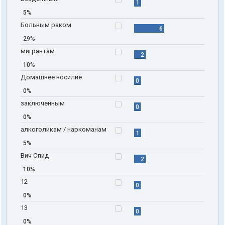
1
5%
Больным раком
6
29%
мигрантам
2
10%
Домашнее носилие
0
0%
заключенным
0
0%
алкоголикам / наркоманам
1
5%
Вич Спид
2
10%
12
0
0%
13
0
0%