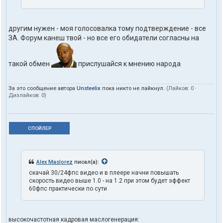
другим нужен - моя голосовалка тому подтверждение - все
ЗА. Форум канеш твой - но все его обидатели согласны на
такой обмен
прислушайся к мнению народа
За это сообщение автора
Unsteelix
пока никто не лайкнул.
(Лайков:
0
·
Дизлайков:
0
)
СПОЙЛЕР
Alex Maslorez
писал(а):
скачай 30/24фпс видео и в плеере начни повышать
скорость видео выше 1.0 - на 1.2 при этом будет эффект
60фпс практически по сути
высокочастотная кадровая маслогенерация: