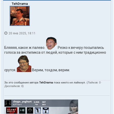
TehDrama
20 янв 2025, 18:11
Бляяяя, какое ж палево.
Резко к вечеру посыпались
голоса за анстиликса от людей, которые с ним традиционно
срутся.
Верим, тохдом, верим.
За это сообщение автора
TehDrama
пока никто не лайкнул.
(Лайков:
0
·
Дизлайков:
0
)