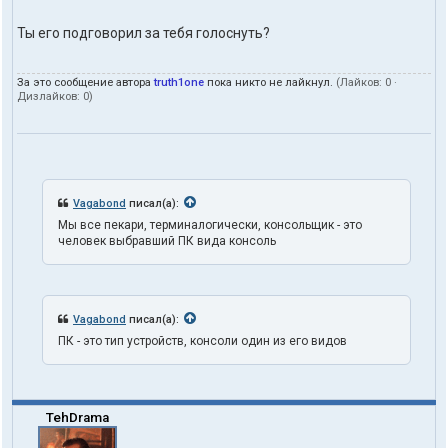
1
o
Ты его подговорил за тебя голоснуть?
n
e
За это сообщение автора
truth1one
пока никто не лайкнул.
(Лайков:
0
·
Дизлайков:
0
)
Vagabond
писал(а):
Мы все пекари, терминалогически, консольщик - это
человек выбравший ПК вида консоль
Vagabond
писал(а):
ПК - это тип устройств, консоли один из его видов
TehDrama