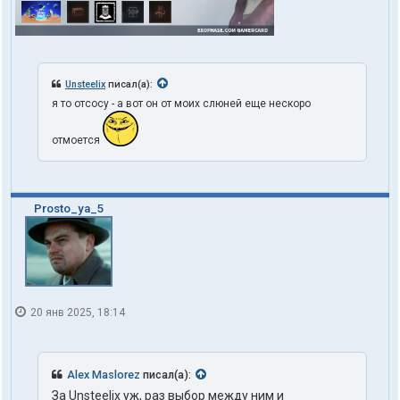
Unsteelix
писал(а):
я то отсосу - а вот он от моих слюней еще нескоро
отмоется
Prosto_ya_5
20 янв 2025, 18:14
Alex Maslorez
писал(а):
За Unsteelix уж, раз выбор между ним и