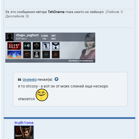
За это сообщение автора
TehDrama
пока никто не лайкнул.
(Лайков:
0
·
Дизлайков:
0
)
Unsteelix
писал(а):
я то отсосу - а вот он от моих слюней еще нескоро
отмоется
truth1one