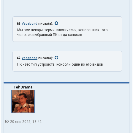
ь
з
о
в
а
Vagabond
писал(а):
т
Мы все пекари, терминалогически, консольщик - это
е
человек выбравший ПК вида консоль
л
я
t
r
u
Vagabond
писал(а):
t
h
ПК - это тип устройств, консоли один из его видов
1
o
n
e
TehDrama
20 янв 2025, 18:42