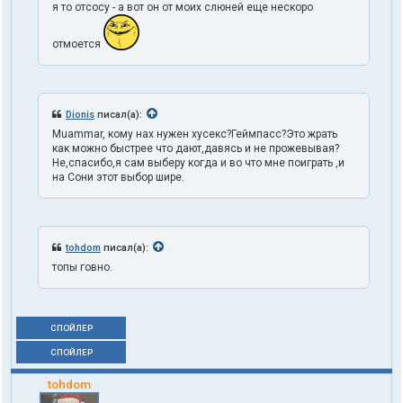
я то отсосу - а вот он от моих слюней еще нескоро
отмоется
Dionis
писал(а):
Muammar, кому нах нужен хусекс?Геймпасс?Это жрать
как можно быстрее что дают,давясь и не прожевывая?
Не,спасибо,я сам выберу когда и во что мне поиграть ,и
на Сони этот выбор шире.
tohdom
писал(а):
топы говно.
СПОЙЛЕР
СПОЙЛЕР
tohdom