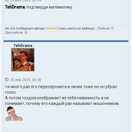
25 янв 2025, 00:34
н
т
TehDrama
, подтверди математику
а
к
т
ы
За это сообщение автора
tohdom
пока никто не лайкнул.
(Лайков:
0
·
п
Дизлайков:
0
)
о
л
ь
TehDrama
з
о
в
а
т
е
л
25 янв 2025, 00:36
я
t
>я много раз его переспросил и в личке тоже но он убрал
o
голос
h
А потом тохдом изображает из себя невинность и не
d
понимает, почему его каждый раз называют мошонником.
o
m