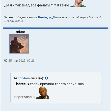
Да я и так знал, все фанаты ФФ 8 такие
За это сообщение автора
Prosto_ya_5
пока никто не лайкнул.
(Лайков:
0
·
Дизлайков:
0
)
Fanlost
25 янв 2025, 00:23
tohdom
писал(а):
Unsteelix
хорек причина твоего проирыша.
переголосни