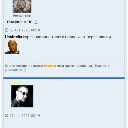
Автор темы
К
Профиль и ЛС:
о
25 янв 2025, 00:18
н
т
Unsteelix
хорек причина твоего проирыша. переголосни
а
к
т
ы
п
о
За это сообщение автора
tohdom
пока никто не лайкнул.
(Лайков:
0
·
л
Дизлайков:
0
)
ь
з
о
AlecArzh
в
а
т
е
л
я
t
25 янв 2025, 00:19
o
h
d