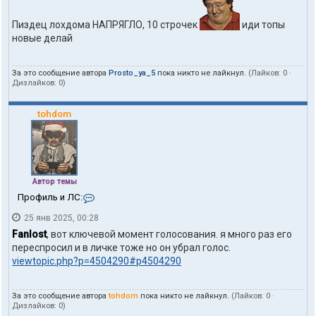
Пиздец лохдома НАПРЯГЛО, 10 строчек
иди топы
новые делай
За это сообщение автора
Prosto_ya_5
пока никто не лайкнул.
(Лайков:
0
·
Дизлайков:
0
)
tohdom
Автор темы
К
Профиль и ЛС:
о
25 янв 2025, 00:28
н
т
Fanlost
, вот ключевой момент голосования. я много раз его
а
переспросил и в личке тоже но он убрал голос.
к
viewtopic.php?p=4504290#p4504290
т
ы
п
За это сообщение автора
tohdom
пока никто не лайкнул.
(Лайков:
0
·
о
Дизлайков:
0
)
л