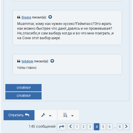
Dionis
писал(а):
Muammar, кому нах нужен хусекс?Геймпасс?Это жрать
как можно быстрее что дают,давясь и не прожевывая?
Не,спасибо,я сам выберу когда и во что мне поиграть ,и
на Сони этот выбор шире.
tohdom
писал(а):
топы говно.
СПОЙЛЕР
СПОЙЛЕР
Ответить
Страница
4
из
8
4
145 сообщений
1
2
3
5
6
…
8
Пред.
С