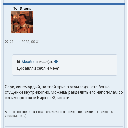
ь
з
TehDrama
о
в
а
т
е
л
я
25 янв 2025, 00:31
t
o
h
d
o
AlecArzh
писал(а):
m
Добавляй себя и меня
Сори, синемордый, но твой приз в этом году - это банка
сгущёнки внутрижопно. Можешь разделить его напополам со
своим протыком Кирюшей, кстати.
За это сообщение автора
TehDrama
пока никто не лайкнул.
(Лайков:
0
·
Дизлайков:
0
)