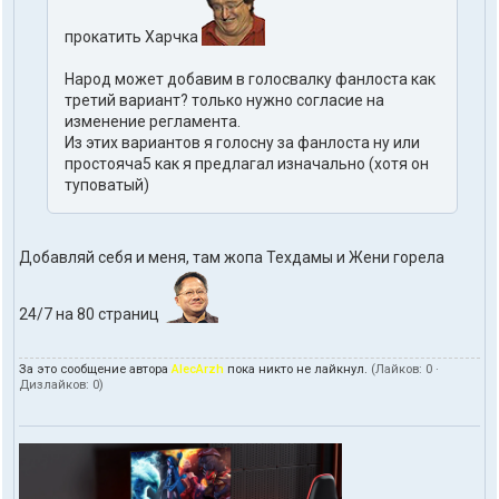
прокатить Харчка
Народ может добавим в голосвалку фанлоста как
третий вариант? только нужно согласие на
изменение регламента.
Из этих вариантов я голосну за фанлоста ну или
простояча5 как я предлагал изначально (хотя он
туповатый)
Добавляй себя и меня, там жопа Техдамы и Жени горела
24/7 на 80 страниц
За это сообщение автора
AlecArzh
пока никто не лайкнул.
(Лайков:
0
·
Дизлайков:
0
)