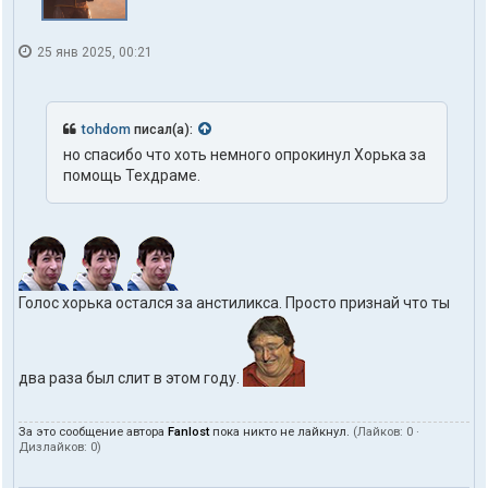
т
е
л
25 янв 2025, 00:21
я
t
o
h
d
tohdom
писал(а):
o
но спасибо что хоть немного опрокинул Хорька за
m
помощь Техдраме.
Голос хорька остался за анстиликса. Просто признай что ты
два раза был слит в этом году.
За это сообщение автора
Fanlost
пока никто не лайкнул.
(Лайков:
0
·
Дизлайков:
0
)