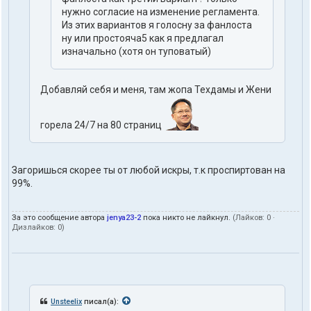
нужно согласие на изменение регламента.
Из этих вариантов я голосну за фанлоста
ну или простояча5 как я предлагал
изначально (хотя он туповатый)
Добавляй себя и меня, там жопа Техдамы и Жени
горела 24/7 на 80 страниц
Загоришься скорее ты от любой искры, т.к проспиртован на
99%.
За это сообщение автора
jenya23-2
пока никто не лайкнул.
(Лайков:
0
·
Дизлайков:
0
)
Unsteelix
писал(а):