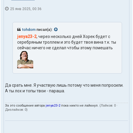
25 янв 2025, 00:36
tohdom
писал(а):
jenya23-2
, через несколько дней Хорек будет с
серебряным троллем и это будет твоя вина т.к. ты
сейчас ничего не сделал чтобы этому помешать
Да срать мне. Я участвую лишь потому что меня попросили.
А ты лох и топы твои - параша.
За это сообщение автора
jenya23-2
пока никто не лайкнул.
(Лайков:
0
·
Дизлайков:
0
)