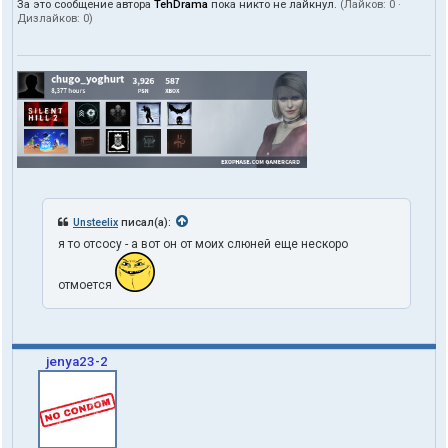
За это сообщение автора
TehDrama
пока никто не лайкнул.
(Лайков:
0
·
Дизлайков:
0
)
Unsteelix
писал(а):
я то отсосу - а вот он от моих слюней еще нескоро
отмоется
jenya23-2