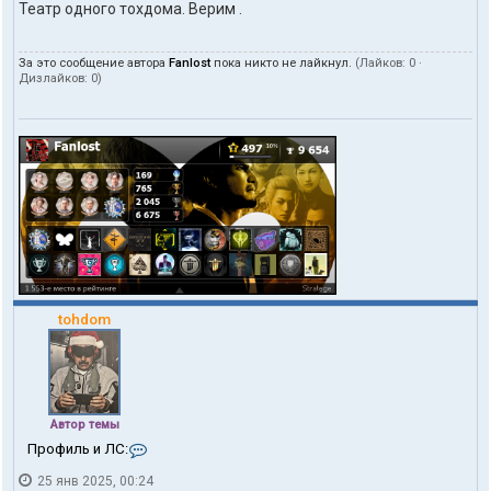
Театр одного тохдома. Верим .
За это сообщение автора
Fanlost
пока никто не лайкнул.
(Лайков:
0
·
Дизлайков:
0
)
tohdom
Автор темы
К
Профиль и ЛС:
о
25 янв 2025, 00:24
н