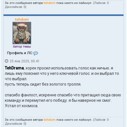
h
За это сообщение автора
tohdom
пока никто не лайкнул.
(Лайков:
0
·
d
Дизлайков:
0
)
o
m
tohdom
Автор темы
К
Профиль и ЛС:
о
25 янв 2025, 00:41
н
т
TehDrama
, хорек просил использовать голос как ничью. я
а
лишь ему пояснил что у него ключевой голос. и он выбрал то
к
что выбрал.
т
пусть теперь сидит без золотого тролля.
ы
п
о
спасибо фанлост, искренне спасибо что притащил сюда свою
л
команду и перемутил его победу. я бы наверное не смог.
ь
Устал от космоса.
з
о
в
За это сообщение автора
tohdom
пока никто не лайкнул.
(Лайков:
0
·
а
Дизлайков:
0
)
т