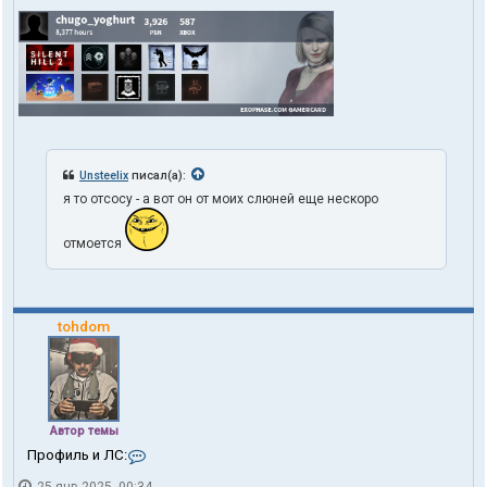
Unsteelix
писал(а):
я то отсосу - а вот он от моих слюней еще нескоро
отмоется
tohdom
Автор темы
К
Профиль и ЛС:
о