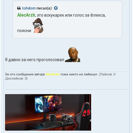
o
tohdom
писал(а):
m
AlecArzh
, это вскукарек или голос за Флекса,
поясни
Я давно за него проголосовал
За это сообщение автора
AlecArzh
пока никто не лайкнул.
(Лайков:
0
·
Дизлайков:
0
)