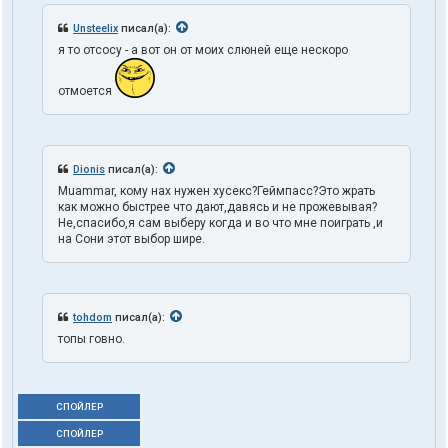
Unsteelix
писал(а):
я то отсосу - а вот он от моих слюней еще нескоро
отмоется
Dionis
писал(а):
Muammar, кому нах нужен хусекс?Геймпасс?Это жрать
как можно быстрее что дают,давясь и не прожевывая?
Не,спасибо,я сам выберу когда и во что мне поиграть ,и
на Сони этот выбор шире.
tohdom
писал(а):
топы говно.
СПОЙЛЕР
СПОЙЛЕР