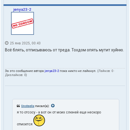
е
л
jenya23-2
я
t
o
h
d
o
m
25 янв 2025, 00:43
Всё блять, отписываюсь от треда. Тохдом опять мутит хуйню.
За это сообщение автора
jenya23-2
пока никто не лайкнул.
(Лайков:
0
·
Дизлайков:
0
)
Unsteelix
писал(а):
я то отсосу - а вот он от моих слюней еще нескоро
отмоется