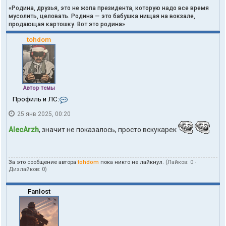
«Родина, друзья, это не жопа президента, которую надо все время
мусолить, целовать. Родина — это бабушка нищая на вокзале,
продающая картошку. Вот это родина»
tohdom
Автор темы
К
Профиль и ЛС:
о
25 янв 2025, 00:20
н
т
AlecArzh
, значит не показалось, просто вскукарек
а
к
т
ы
За это сообщение автора
tohdom
пока никто не лайкнул.
(Лайков:
0
·
п
Дизлайков:
0
)
о
л
ь
Fanlost
з
о
в
а