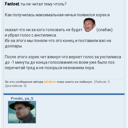
т
Fanlost
, ты не читал тему чтоль?
а
к
Как получилась максимальная ничья появился хорек и
т
ы
п
сказал что ни за кого голосвать не будет
(слабак).
о
л
и убрал голос с анстиликса.
ь
Из-за этого мы поняли что это конец и поставили вас на
з
доллары.
о
в
После этого хорек чет вякнул что вернет голос за унстиликса
а
т
до -1 минуты до конца голосования но всем уже было пох.
е
перечитай тред и не позорься незнанием лора.
л
я
t
За это сообщение автора
tohdom
пока никто не лайкнул.
(Лайков:
0
·
o
Дизлайков:
0
)
h
d
o
Prosto_ya_5
m