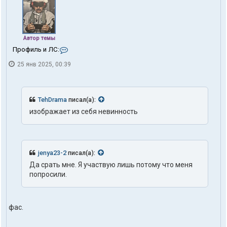
Автор темы
К
Профиль и ЛС:
о
25 янв 2025, 00:39
н
т
а
к
т
TehDrama
писал(а):
ы
изображает из себя невинность
п
о
л
ь
з
jenya23-2
писал(а):
о
в
Да срать мне. Я участвую лишь потому что меня
а
попросили.
т
е
л
я
фас.
t
o