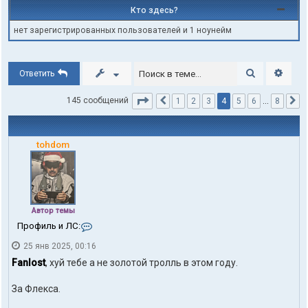
Кто здесь?
нет зарегистрированных пользователей и 1 ноунейм
Поиск
Расши
Ответить
Страница
4
из
8
4
145 сообщений
1
2
3
5
6
…
8
Пред.
С
tohdom
Автор темы
К
Профиль и ЛС:
о
25 янв 2025, 00:16
н
т
Fanlost
, хуй тебе а не золотой тролль в этом году.
а
к
За Флекса.
т
ы