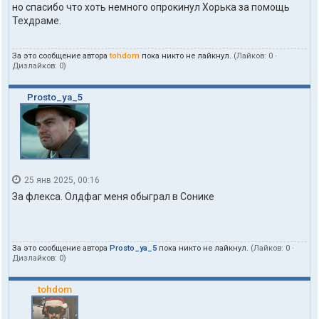
п
но спасибо что хоть немного опрокинул Хорька за помощь
о
Техдраме.
л
ь
з
За это сообщение автора
tohdom
пока никто не лайкнул.
(Лайков:
0
·
о
Дизлайков:
0
)
в
а
т
Prosto_ya_5
е
л
я
t
o
h
d
25 янв 2025, 00:16
o
За флекса. Олдфаг меня обыграл в Сонике
m
За это сообщение автора
Prosto_ya_5
пока никто не лайкнул.
(Лайков:
0
·
Дизлайков:
0
)
tohdom