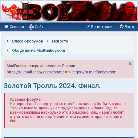
Ссылки
Сайт
Регистрация
Вход
П
Список форумов
Новости
о
Обсуждение MadFanboy.com
и
MadFanboy теперь доступен из России:
с
https://ru.madfanboy.com/forum/
или
https://ru.madfanboy.com
к
Золотой Тролль 2024. Финал.
Правила форума
Не переступайте черту, за которой вас начали бы бить в реале.
Только вместо драки у нас прдупреждения и баны. Будьте
взаимовежливы насколько это возможно. Ваши враги любят
стучать на ваши оскорбления и тем самым отправлять вас в
бан.