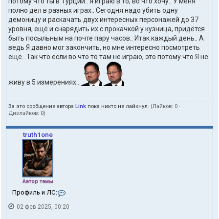
потому что ты в Турции.. Я играю в то, во что хочу.. У меня
полно дел в разных играх.. Сегодня надо убить одну
демоницу и раскачать двух интересных персонажей до 37
уровня, ещё и снарядить их с прокачкой у кузница, придётся
быть посыльным на почте пару часов.. Итак каждый день.. А
ведь Я давно мог закончить, но мне интересно посмотреть
ещё.. Так что если во что то там не играю, это потому что Я не
живу в 5 измерениях..
За это сообщение автора
Link
пока никто не лайкнул.
(Лайков:
0
·
Дизлайков:
0
)
truth1one
Автор темы
К
Профиль и ЛС:
о
02 фев 2025, 00:20
н
т