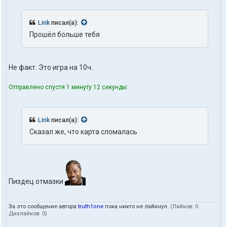
а
к
т
Link
писал(а):
ы
Прошёл больше тебя
п
о
л
ь
Не факт. Это игра на 10ч.
з
о
в
Отправлено спустя 1 минуту 12 секунды:
а
т
е
л
Link
писал(а):
я
Сказал же, что карта сломалась
t
r
u
t
h
1
Пиздец отмазки
o
n
e
За это сообщение автора
truth1one
пока никто не лайкнул.
(Лайков:
0
·
Дизлайков:
0
)