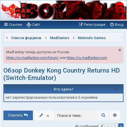
Ссылки
Сайт
Регистрация
Вход
П
Список форумов
MadGames
Nintendo Games
о
MadFanboy теперь доступен из России:
и
https://ru.madfanboy.com/forum/
или
https://ru.madfanboy.com
с
к
Обзор Donkey Kong Country Returns HD
(Switch-Emulator)
Кто здесь?
нет зарегистрированных пользователей и 2 ноунейма
Поиск
Расши
Ответить
3
45 сообщений
1
2