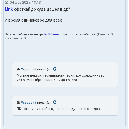
04 фев 2025, 18:13
н
т
Link
, сфоткай до куда дошел в дк?
а
к
И время одинаковое для всех.
т
ы
п
За это сообщение автора
truth1one
пока никто не лайкнул.
(Лайков:
0
·
о
Дизлайков:
0
)
л
ь
з
о
в
а
т
Vagabond
писал(а):
е
Мы все пекари, терминалогически, консольщик - это
л
человек выбравший ПК вида консоль
я
t
r
u
t
Vagabond
писал(а):
h
1
ПК - это тип устройств, консоли один из его видов
o
n
e