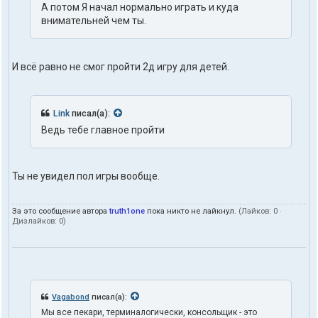
е
А потом Я начал нормально играть и куда
л
внимательней чем ты.
я
t
r
u
И всё равно не смог пройти 2д игру для детей.
t
h
1
o
Link
писал(а):
n
e
Ведь тебе главное пройти
Ты не увидел пол игры вообще.
За это сообщение автора
truth1one
пока никто не лайкнул.
(Лайков:
0
·
Дизлайков:
0
)
Vagabond
писал(а):
Мы все пекари, терминалогически, консольщик - это