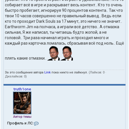
собирает всё в игре и раскрывает весь контент.. Кто то очень
быстро пробегает, игнорируя 90 процентов контента.. Так что
твои 10 часов совершенно не правильный вывод.. Ведь если
кто то проходит Dark Souls за 17 минут, это ничего не значит..
Earthworm Jim на полчаса, а играли всё детство.. А отмазка
сильная, Я же написал, ты читаешь будто жопой, а не
головой.. Три раза начинал играть и проходил много и
каждый раз карточка ломалась, сбрасывая всё под ноль.. Ещё
плять какие отмазки..
За это сообщение автора
Link
пока никто не лайкнул.
(Лайков:
0
·
Дизлайков:
0
)
truth1one
Автор темы
К
Профиль и ЛС:
о