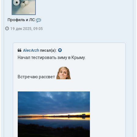
К
Профиль и ЛС:
о
19 дек 2025, 09:05
н
т
а
к
т
AlecArzh
писал(а):
ы
Начал тестировать зиму в Крыму.
п
о
л
ь
Встречаю рассвет
з
о
в
а
т
е
л
я
X
o
p
e
k