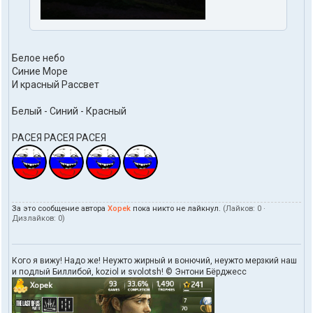
Белое небо
Синие Море
И красный Рассвет
Белый - Синий - Красный
РАСЕЯ РАСЕЯ РАСЕЯ
За это сообщение автора
Xopek
пока никто не лайкнул.
(Лайков:
0
·
Дизлайков:
0
)
Кого я вижу! Надо же! Неужто жирный и вонючий, неужто мерзкий наш
и подлый Биллибой, koziol и svolotsh! © Энтони Бёрджесс