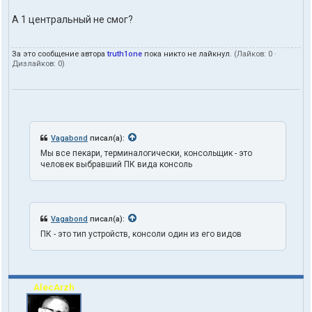
з
о
А 1 центральный не смог?
в
а
т
За это сообщение автора
truth1one
пока никто не лайкнул.
(Лайков:
0
·
е
Дизлайков:
0
)
л
я
t
r
u
t
h
Vagabond
писал(а):
1
Мы все пекари, терминалогически, консольщик - это
o
человек выбравший ПК вида консоль
n
e
Vagabond
писал(а):
ПК - это тип устройств, консоли один из его видов
AlecArzh