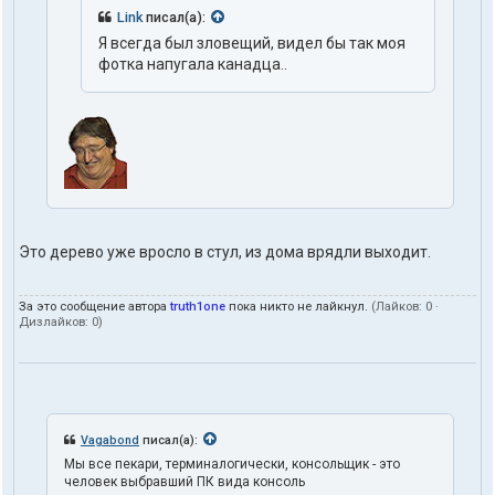
о
Link
писал(а):
л
Я всегда был зловещий, видел бы так моя
ь
з
фотка напугала канадца..
о
в
а
т
е
л
я
t
r
u
Это дерево уже вросло в стул, из дома врядли выходит.
t
h
1
За это сообщение автора
truth1one
пока никто не лайкнул.
(Лайков:
0
·
o
Дизлайков:
0
)
n
e
Vagabond
писал(а):
Мы все пекари, терминалогически, консольщик - это
человек выбравший ПК вида консоль