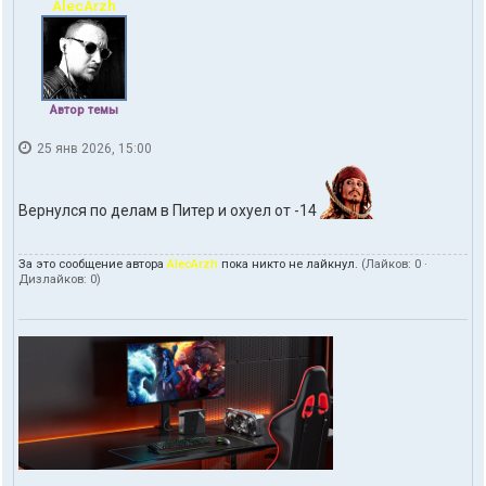
AlecArzh
Автор темы
25 янв 2026, 15:00
Вернулся по делам в Питер и охуел от -14
За это сообщение автора
AlecArzh
пока никто не лайкнул.
(Лайков:
0
·
Дизлайков:
0
)