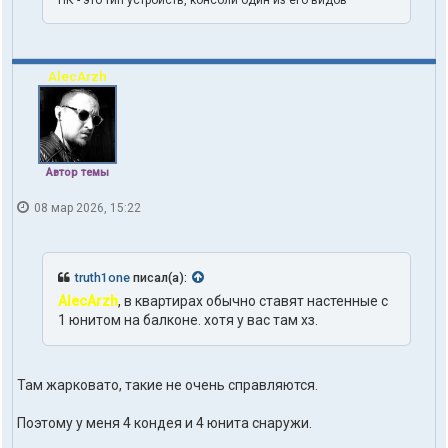
1
o
n
e
AlecArzh
Автор темы
08 мар 2026, 15:22
truth1one
писал(а):
AlecArzh
, в квартирах обычно ставят настенные с
1 юнитом на балконе. хотя у вас там хз.
Там жарковато, такие не очень справляются.
Поэтому у меня 4 кондея и 4 юнита снаружи.