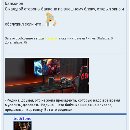
балконов.
С каждой стороны балкона по внешнему блоку, открыл окно и
обслужил если что
За это сообщение автора
AlecArzh
пока никто не лайкнул.
(Лайков:
0
·
Дизлайков:
0
)
«Родина, друзья, это не жопа президента, которую надо все время
мусолить, целовать. Родина — это бабушка нищая на вокзале,
продающая картошку. Вот это родина»
truth1one