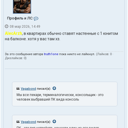
К
Профиль и ЛС:
о
08 мар 2026, 14:49
н
т
AlecArzh
, в квартирах обычно ставят настенные с 1 юнитом
а
на балконе. хотя у вас там хз.
к
т
ы
За это сообщение автора
truth1one
пока никто не лайкнул.
(Лайков:
0
·
п
Дизлайков:
0
)
о
л
ь
з
о
в
а
Vagabond
писал(а):
т
Мы все пекари, терминалогически, консольщик - это
е
человек выбравший ПК вида консоль
л
я
t
r
u
Vagabond
писал(а):
t
h
ПК - это тип устройств, консоли один из его видов