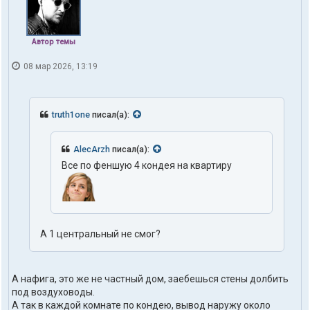
Автор темы
08 мар 2026, 13:19
truth1one
писал(а):
AlecArzh
писал(а):
Все по феншую 4 кондея на квартиру
А 1 центральный не смог?
А нафига, это же не частный дом, заебешься стены долбить
под воздуховоды.
А так в каждой комнате по кондею, вывод наружу около