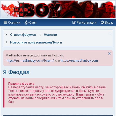
Ссылки
Сайт
Регистрация
Вход
П
Список форумов
Новости
о
Новости от пользователей/Блоги
и
MadFanboy теперь доступен из России:
с
https://ru.madfanboy.com/forum/
или
https://ru.madfanboy.com
к
Я Феодал
Правила форума
Не переступайте черту, за которой вас начали бы бить в реале.
Только вместо драки у нас прдупреждения и баны. Будьте
взаимовежливы насколько это возможно. Ваши враги любят
стучать на ваши оскорбления и тем самым отправлять вас в
бан.