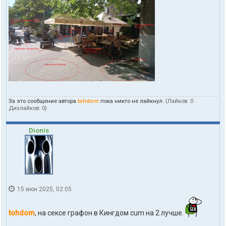
ь
з
о
в
а
т
е
л
я
t
o
h
d
За это сообщение автора
tohdom
пока никто не лайкнул.
(Лайков:
0
·
o
Дизлайков:
0
)
m
Dionis
15 июн 2025, 02:05
tohdom
, на сексе графон в Кингдом cum на 2 лучше.