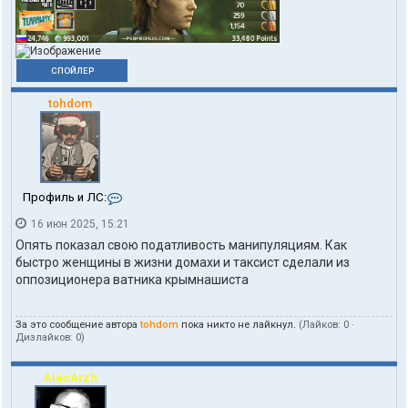
я
X
o
p
e
СПОЙЛЕР
k
tohdom
К
Профиль и ЛС:
о
16 июн 2025, 15:21
н
т
Опять показал свою податливость манипуляциям. Как
а
быстро женщины в жизни домахи и таксист сделали из
к
оппозиционера ватника крымнашиста
т
ы
п
За это сообщение автора
tohdom
пока никто не лайкнул.
(Лайков:
0
·
о
Дизлайков:
0
)
л
ь
з
AlecArzh
о
в