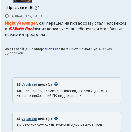
К
Профиль и ЛС:
о
16 июн 2025, 14:03
н
т
NightlyRevenger
, как перешел на пк так сразу стал человеком,
а
а
@Mister Book
купив консоль тут же ебанулся и стал бошьле
к
пожим на простояча5.
т
ы
п
За это сообщение автора
truth1one
пока никто не лайкнул.
(Лайков:
0
·
о
Дизлайков:
0
)
л
ь
з
о
в
а
т
Vagabond
писал(а):
е
Мы все пекари, терминалогически, консольщик - это
л
человек выбравший ПК вида консоль
я
t
r
u
t
Vagabond
писал(а):
h
1
ПК - это тип устройств, консоли один из его видов
o