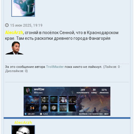
15 июн 2025, 19:19
AlecArzh
, сгоняй в посёлок Сенной, что в Краснодарском
крае. Там есть раскопки древнего города Фанагори́я
За это сообщение автора
TrollMaster
пока никто не лайкнул.
(Лайков:
0
·
Дизлайков:
0
)
AlecArzh