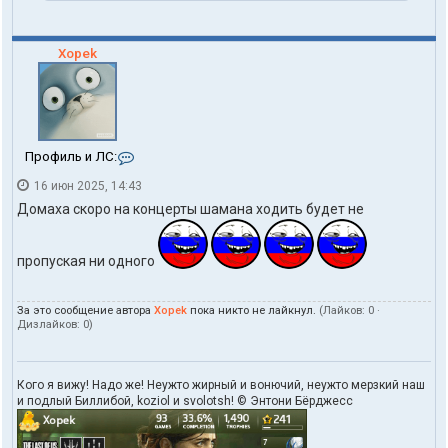
n
e
Xopek
К
Профиль и ЛС:
о
16 июн 2025, 14:43
н
т
Домаха скоро на концерты шамана ходить будет не
а
к
т
пропуская ни одного
ы
п
о
За это сообщение автора
Xopek
пока никто не лайкнул.
(Лайков:
0
·
л
Дизлайков:
0
)
ь
з
о
в
Кого я вижу! Надо же! Неужто жирный и вонючий, неужто мерзкий наш
а
и подлый Биллибой, koziol и svolotsh! © Энтони Бёрджесс
т
е
л