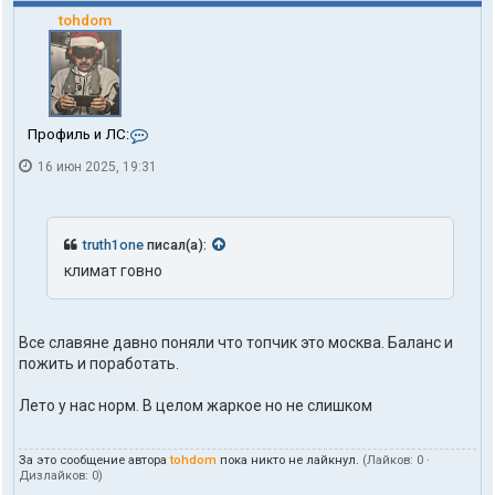
tohdom
К
Профиль и ЛС:
о
16 июн 2025, 19:31
н
т
а
к
т
truth1one
писал(а):
ы
климат говно
п
о
л
ь
Все славяне давно поняли что топчик это москва. Баланс и
з
пожить и поработать.
о
в
а
Лето у нас норм. В целом жаркое но не слишком
т
е
л
За это сообщение автора
tohdom
пока никто не лайкнул.
(Лайков:
0
·
я
Дизлайков:
0
)
t