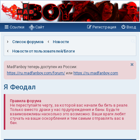
Ссылки
Сайт
Регистрация
Вход
П
Список форумов
Новости
о
Новости от пользователей/Блоги
и
MadFanboy теперь доступен из России:
с
https://ru.madfanboy.com/forum/
или
https://ru.madfanboy.com
к
Я Феодал
Правила форума
Не переступайте черту, за которой вас начали бы бить в реале.
Только вместо драки у нас прдупреждения и баны. Будьте
взаимовежливы насколько это возможно. Ваши враги любят
стучать на ваши оскорбления и тем самым отправлять вас в
бан.