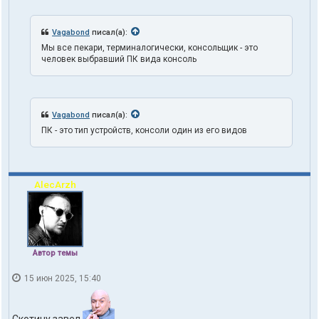
о
в
а
Vagabond
писал(а):
т
Мы все пекари, терминалогически, консольщик - это
е
человек выбравший ПК вида консоль
л
я
t
r
u
Vagabond
писал(а):
t
h
ПК - это тип устройств, консоли один из его видов
1
o
n
e
AlecArzh
Автор темы
15 июн 2025, 15:40
Скотину завел