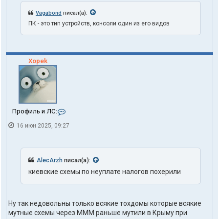
Vagabond
писал(а):
ПК - это тип устройств, консоли один из его видов
Xopek
К
Профиль и ЛС:
о
16 июн 2025, 09:27
н
т
а
к
т
AlecArzh
писал(а):
ы
киевские схемы по неуплате налогов похерили
п
о
л
ь
Ну так недовольны только всякие тохдомы которые всякие
з
мутные схемы через МММ раньше мутили в Крыму при
о