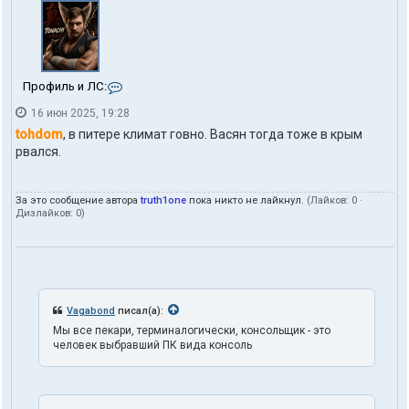
h
d
o
m
К
Профиль и ЛС:
о
16 июн 2025, 19:28
н
т
tohdom
, в питере климат говно. Васян тогда тоже в крым
а
рвался.
к
т
ы
За это сообщение автора
truth1one
пока никто не лайкнул.
(Лайков:
0
·
п
Дизлайков:
0
)
о
л
ь
з
о
в
а
Vagabond
писал(а):
т
Мы все пекари, терминалогически, консольщик - это
е
человек выбравший ПК вида консоль
л
я
t
r
u