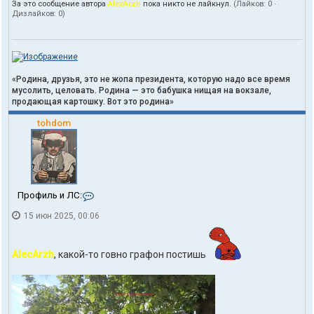
За это сообщение автора
AlecArzh
пока никто не лайкнул.
(Лайков:
0
·
Дизлайков:
0
)
«Родина, друзья, это не жопа президента, которую надо все время
мусолить, целовать. Родина — это бабушка нищая на вокзале,
продающая картошку. Вот это родина»
tohdom
К
Профиль и ЛС:
о
15 июн 2025, 00:06
н
т
а
к
AlecArzh
, какой-то говно графон постишь
т
ы
п
о
л