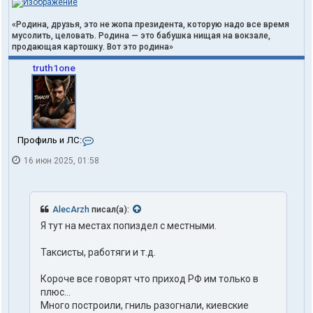
«Родина, друзья, это не жопа президента, которую надо все время
мусолить, целовать. Родина — это бабушка нищая на вокзале,
продающая картошку. Вот это родина»
truth1one
К
Профиль и ЛС:
о
16 июн 2025, 01:58
н
т
а
к
т
AlecArzh
писал(а):
ы
Я тут на местах попиздел с местными.
п
о
л
Таксисты, работяги и т.д.
ь
з
Короче все говорят что приход РФ им только в
о
плюс...
в
Много построили, гниль разогнали, киевские
а