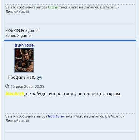
За это сообщение автора
Dionis
пока никто не лайкнул.
(Лайков:
0
·
Дизлайков:
0
)
PS4/PS4 Pro gamer
Series X gamer
truth1one
К
Профиль и ЛС:
о
15 июн 2025, 02:33
н
т
AlecArzh
, не забудь путена в жопу поцеловать за крым.
а
к
т
ы
За это сообщение автора
truth1one
пока никто не лайкнул.
(Лайков:
0
·
п
Дизлайков:
0
)
о
л
ь
з