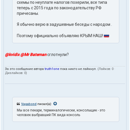
т
схемы по неуплате налогов похерили, все типа
е
теперь с 2015 года по законодательству РФ
л
причесаны.
я
t
Я обычно верю в задушевные беседы с народом .
r
u
t
Поэтому официально объявляю КРЫМ НАШ!
h
1
o
n
@kvidix
@Mr Bateman
сглотнули?
e
За это сообщение автора
truth1one
пока никто не лайкнул.
(Лайков:
0
·
Дизлайков:
0
)
Vagabond
писал(а):
Мы все пекари, терминалогически, консольщик - это
человек выбравший ПК вида консоль