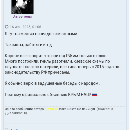
Автор темы
16 июн 2025, 01:06
Я тут на местах попиздел с местными.
Таксисты, работяги и т.д.
Короче все говорят что приход РФ им только в плюс...
Много построили, гниль разогнали, киевские схемы по
неуплате налогов похерили, все типа теперь с 2015 года по
законодательству РФ причесаны.
Я обычно верю в задушевные беседы с народом .
Поэтому официально объявляю КРЫМ НАШ!
За это сообщение автора
AlecArzh
пока никто не лайкнул.
(Лайков:
0
·
Дизлайков:
0
)