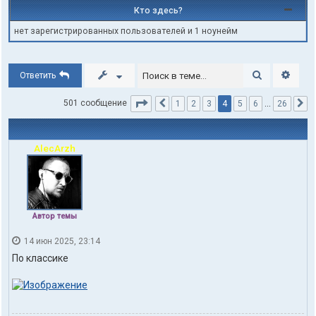
Кто здесь?
нет зарегистрированных пользователей и 1 ноунейм
Поиск
Расши
Ответить
Страница
4
из
26
4
501 сообщение
1
2
3
5
6
…
26
Пред.
С
AlecArzh
Автор темы
14 июн 2025, 23:14
По классике