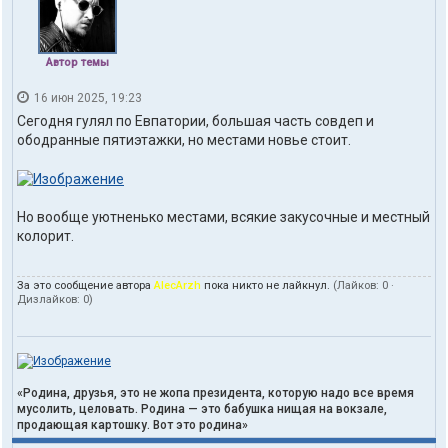
а
т
е
л
Автор темы
я
t
16 июн 2025, 19:23
o
h
Сегодня гулял по Евпатории, большая часть совдеп и
d
ободранные пятиэтажки, но местами новье стоит.
o
m
Но вообще уютненько местами, всякие закусочные и местный
колорит.
За это сообщение автора
AlecArzh
пока никто не лайкнул.
(Лайков:
0
·
Дизлайков:
0
)
«Родина, друзья, это не жопа президента, которую надо все время
мусолить, целовать. Родина — это бабушка нищая на вокзале,
продающая картошку. Вот это родина»