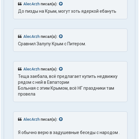
AlecArzh
писал(а):
До пизды на Крым, могут хоть ядеркой ебануть
AlecArzh
писал(а):
Сравнил Залупу Крым с Питером.
AlecArzh
писал(а):
Теща заебала, всё предлагает купить недвижку
рядом с ней в Евпатории
Больная с этим Крымом, всё НГ праздники там
провела
AlecArzh
писал(а):
Я обычно верю в задушевные беседы с народом .