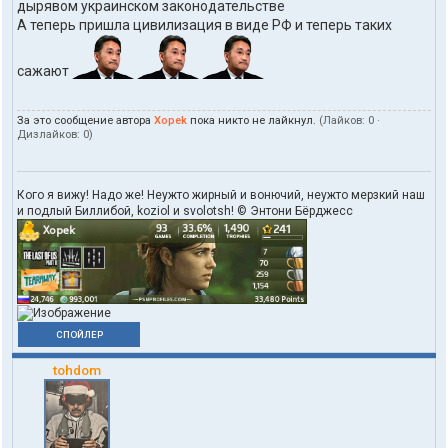
в
дырявом украинском законодательстве
а
А теперь пришла цивилизация в виде РФ и теперь таких
т
е
л
сажают
я
X
o
За это сообщение автора
Xopek
пока никто не лайкнул.
(Лайков:
0
·
p
Дизлайков:
0
)
e
k
Кого я вижу! Надо же! Неужто жирный и вонючий, неужто мерзкий наш
и подлый Биллибой, koziol и svolotsh! © Энтони Бёрджесс
СПОЙЛЕР
tohdom