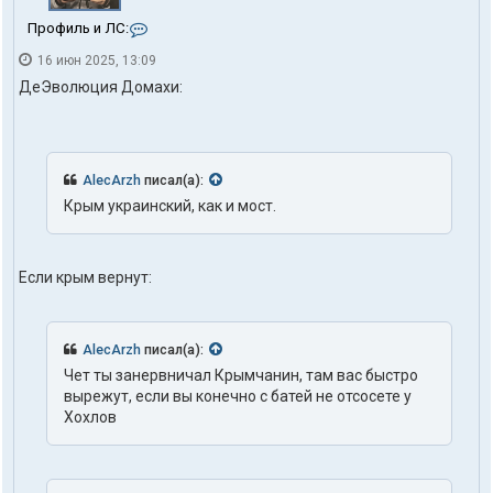
К
Профиль и ЛС:
о
16 июн 2025, 13:09
н
т
ДеЭволюция Домахи:
а
к
т
ы
п
AlecArzh
писал(а):
о
л
Крым украинский, как и мост.
ь
з
о
в
Если крым вернут:
а
т
е
л
AlecArzh
писал(а):
я
Чет ты занервничал Крымчанин, там вас быстро
t
вырежут, если вы конечно с батей не отсосете у
o
h
Хохлов
d
o
m