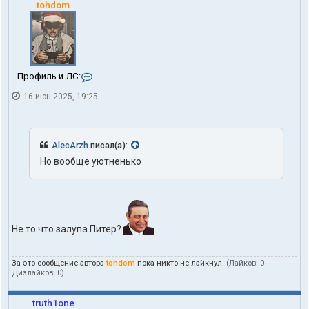
tohdom
К
Профиль и ЛС:
о
16 июн 2025, 19:25
н
т
а
к
т
AlecArzh
писал(а):
ы
Но вообще уютненько
п
о
л
ь
з
о
Не то что залупа Питер?
в
а
т
е
За это сообщение автора
tohdom
пока никто не лайкнул.
(Лайков:
0
·
Дизлайков:
0
)
л
я
t
truth1one
o