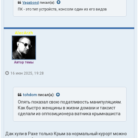
Vagabond
писал(а):
t
h
ПК - это тип устройств, консоли один из его видов
1
o
n
e
AlecArzh
Автор темы
16 июн 2025, 19:28
tohdom
писал(а):
Опять показал свою податливость манипуляциям.
Как быстро женщины в жизни домахи и таксист
сделали из оппозиционера ватника крымнашиста
Дак хули в Рахе только Крым за нормальный курорт можно