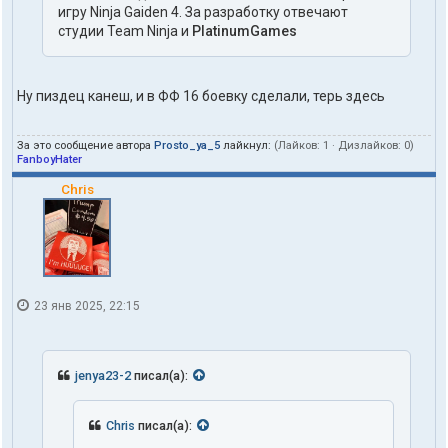
игру Ninja Gaiden 4. За разработку отвечают
студии Team Ninja и
PlatinumGames
Ну пиздец канеш, и в ФФ 16 боевку сделали, терь здесь
За это сообщение автора
Prosto_ya_5
лайкнул:
(Лайков:
1
· Дизлайков:
0
)
FanboyHater
Chris
23 янв 2025, 22:15
jenya23-2
писал(а):
Chris
писал(а):