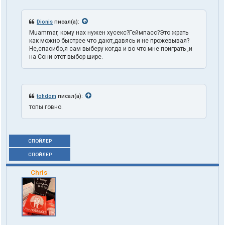
Dionis
писал(а):
Muammar, кому нах нужен хусекс?Геймпасс?Это жрать
как можно быстрее что дают,давясь и не прожевывая?
Не,спасибо,я сам выберу когда и во что мне поиграть ,и
на Сони этот выбор шире.
tohdom
писал(а):
топы говно.
СПОЙЛЕР
СПОЙЛЕР
Chris