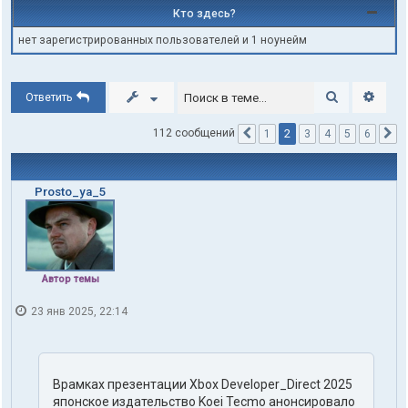
Кто здесь?
нет зарегистрированных пользователей и 1 ноунейм
Поиск
Расши
Ответить
2
112 сообщений
1
3
4
5
6
Пред.
С
Prosto_ya_5
Автор темы
23 янв 2025, 22:14
Врамках презентации Xbox Developer_Direct 2025
японское издательство Koei Tecmo анонсировало