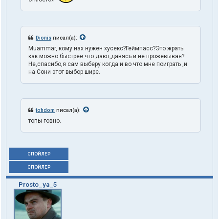
Dionis
писал(а):
Muammar, кому нах нужен хусекс?Геймпасс?Это жрать
как можно быстрее что дают,давясь и не прожевывая?
Не,спасибо,я сам выберу когда и во что мне поиграть ,и
на Сони этот выбор шире.
tohdom
писал(а):
топы говно.
СПОЙЛЕР
СПОЙЛЕР
Prosto_ya_5