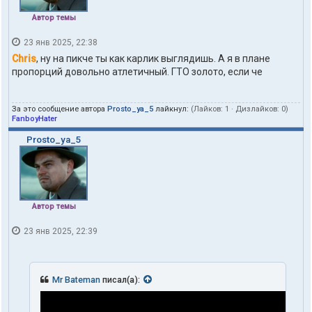
Автор темы
23 янв 2025, 22:38
Chris
, ну на пикче ты как карлик выглядишь. А я в плане
пропорций довольно атлетичный. ГТО золото, если че
За это сообщение автора
Prosto_ya_5
лайкнул:
(Лайков:
1
· Дизлайков:
0
)
FanboyHater
Prosto_ya_5
Автор темы
23 янв 2025, 22:39
Mr Bateman
писал(а):