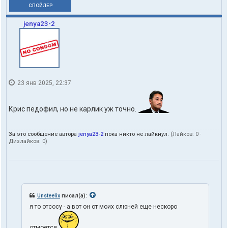
СПОЙЛЕР
jenya23-2
23 янв 2025, 22:37
Крис педофил, но не карлик уж точно.
За это сообщение автора
jenya23-2
пока никто не лайкнул.
(Лайков:
0
·
Дизлайков:
0
)
Unsteelix
писал(а):
я то отсосу - а вот он от моих слюней еще нескоро
отмоется