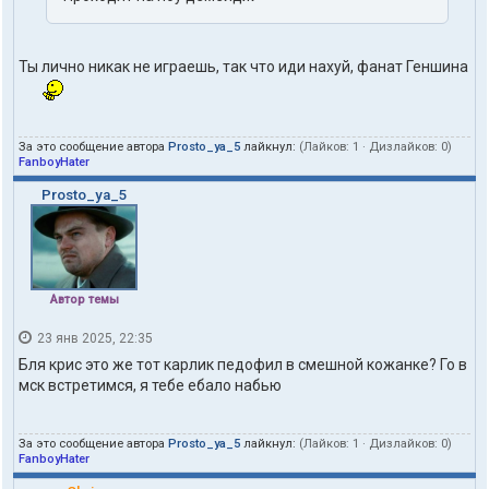
Ты лично никак не играешь, так что иди нахуй, фанат Геншина
За это сообщение автора
Prosto_ya_5
лайкнул:
(Лайков:
1
· Дизлайков:
0
)
FanboyHater
Prosto_ya_5
Автор темы
23 янв 2025, 22:35
Бля крис это же тот карлик педофил в смешной кожанке? Го в
мск встретимся, я тебе ебало набью
За это сообщение автора
Prosto_ya_5
лайкнул:
(Лайков:
1
· Дизлайков:
0
)
FanboyHater