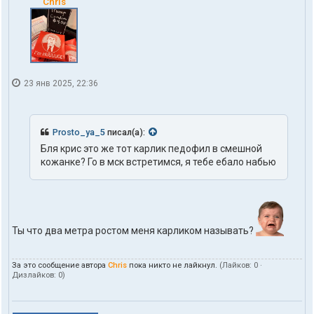
Chris
23 янв 2025, 22:36
Prosto_ya_5
писал(а):
Бля крис это же тот карлик педофил в смешной
кожанке? Го в мск встретимся, я тебе ебало набью
Ты что два метра ростом меня карликом называть?
За это сообщение автора
Chris
пока никто не лайкнул.
(Лайков:
0
·
Дизлайков:
0
)