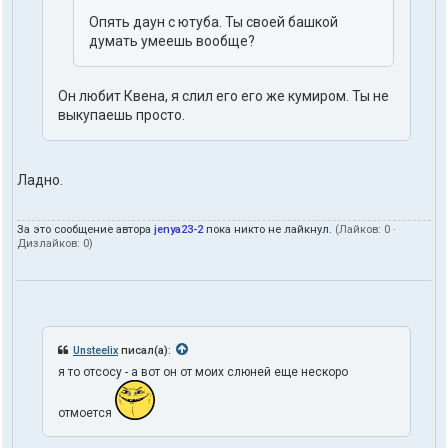
Опять даун с ютуба. Ты своей башкой
думать умеешь вообще?
Он любит Квена, я слил его его же кумиром. Ты не
выкупаешь просто.
Ладно.
За это сообщение автора
jenya23-2
пока никто не лайкнул.
(Лайков:
0
·
Дизлайков:
0
)
Unsteelix
писал(а):
я то отсосу - а вот он от моих слюней еще нескоро
отмоется