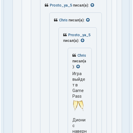
Prosto_ya_5
писал(а):
Chris
писал(а):
Prosto_ya_5
писал(а):
Chris
писал(а
):
Игра
выйде
т в
Game
Pass
Диони
с
наверн