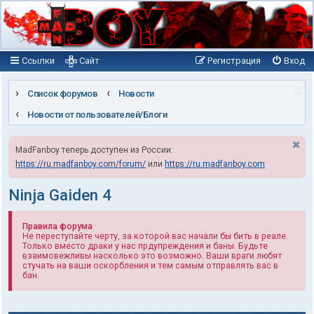
Ссылки
Сайт
Регистрация
Вход
П
Список форумов
Новости
о
Новости от пользователей/Блоги
и
MadFanboy теперь доступен из России:
с
https://ru.madfanboy.com/forum/
или
https://ru.madfanboy.com
к
Ninja Gaiden 4
Правила форума
Не переступайте черту, за которой вас начали бы бить в реале.
Только вместо драки у нас прдупреждения и баны. Будьте
взаимовежливы насколько это возможно. Ваши враги любят
стучать на ваши оскорбления и тем самым отправлять вас в
бан.