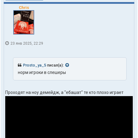
Chris
23 янв 2025, 22:29
Prosto_ya_5
писал(а):
норм игроки в слешеры
Проходят на ноу демейдж, а "ебашат" те кто плохо играет