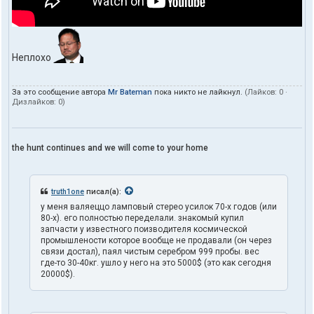
Неплохо
За это сообщение автора
Mr Bateman
пока никто не лайкнул.
(Лайков:
0
·
Дизлайков:
0
)
the hunt continues and we will come to your home
truth1one
писал(а):
у меня валяеццо ламповый стерео усилок 70-х годов (или
80-х). его полностью переделали. знакомый купил
запчасти у известного поизводителя космической
промышлености которое вообще не продавали (он через
связи достал), паял чистым серебром 999 пробы. вес
где-то 30-40кг. ушло у него на это 5000$ (это как сегодня
20000$).