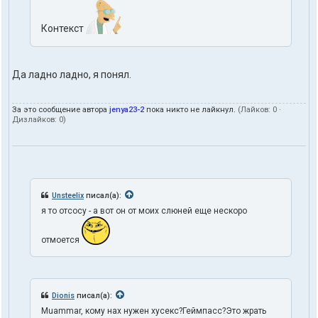
Контекст
Да ладно ладно, я понял.
За это сообщение автора
jenya23-2
пока никто не лайкнул.
(Лайков:
0
·
Дизлайков:
0
)
Unsteelix
писал(а):
я то отсосу - а вот он от моих слюней еще нескоро
отмоется
Dionis
писал(а):
Muammar, кому нах нужен хусекс?Геймпасс?Это жрать