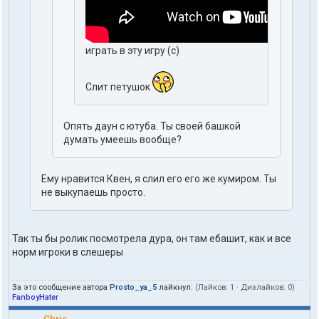
играть в эту игру (с)
Слит петушок
Опять даун с ютуба. Ты своей башкой
думать умеешь вообще?
Ему нравится Квен, я слил его его же кумиром. Ты
не выкупаешь просто.
Так ты бы ролик посмотрела дура, он там ебашит, как и все
норм игроки в слешеры
За это сообщение автора
Prosto_ya_5
лайкнул:
(Лайков:
1
· Дизлайков:
0
)
FanboyHater
Chris