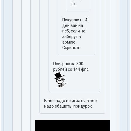
ёт.
Покупаю нг 4
дей ван на
пс5, если не
заберут в
армию.
Скриньте
Поиграю за 300
рублей со 144 фпс
В нее надо не играть, в нее
надо ебашить, придурок