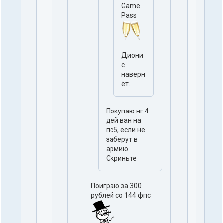
Game
Pass
Диони
с
наверн
ёт.
Покупаю нг 4
дей ван на
пс5, если не
заберут в
армию.
Скриньте
Поиграю за 300
рублей со 144 фпс