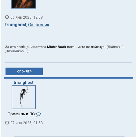
06 янв 2025, 12:58
trionghost
,
Оффтопик
За это сообщение автора
Mister Book
пока никто не лайкнул.
(Лайков:
0
·
Дизлайков:
0
)
СПОЙЛЕР
trionghost
К
Профиль и ЛС:
о
07 янв 2025, 01:53
н
т
а