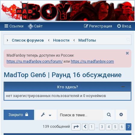
Ссылки
Сайт
Регистрация
Вход
П
Список форумов
Новости
MadТопы
о
MadFanboy теперь доступен из России:
и
https://ru.madfanboy.com/forum/
или
https://ru.madfanboy.com
с
к
MadTop Gen6 | Раунд 16 обсуждение
Кто здесь?
нет зарегистрированных пользователей и 0 ноунеймов
Поиск
Расши
Закрыто
Страница
7
из
7
7
139 сообщений
1
…
3
4
5
6
Пред.