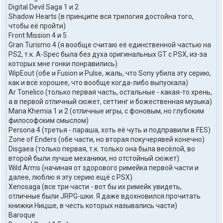
л
Digital Devil Saga 1 и 2
я
Shadow Hearts (в принципе вся трилогия достойна того,
t
r
чтобы её пройти)
i
Front Mission 4 и 5
o
Gran Turismo 4 (я вообще считаю её единственной частью на
n
PS2, т.к. A-Spec была без духа оригинальных GT с PSX, из-за
g
которых мне гонки понравились)
h
o
WipEout (обе и Fusion и Pulse, жаль, что Sony убила эту серию,
s
как и всё хорошее, что вообще когда-либо выпускала)
t
Ar Tonelico (только первая часть, остальные - какая-то хрень,
а в первой отличный сюжет, сеттинг и божественная музыка)
Mana Khemia 1 и 2 (отличные игры, с фоновым, но глубоким
философским смыслом)
Persona 4 (третья - параша, хоть её чуть и подправили в FES)
Zone of Enders (обе части, но вторая покучерявей конечно)
Disgaea (только первая, т.к. только она была весёлой, во
второй были лучше механики, но отстойный сюжет).
Wild Arms (начиная от здорового римейка первой части и
далее, люблю я эту серию ещё с PSX)
Xenosaga (все три части - вот бы их римейк увидеть,
отличные были JRPG-шки. Я даже вдохновился прочитать
книжки Ницше, в честь которых назывались части)
Baroque