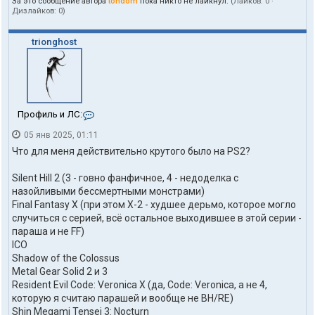
За это сообщение автора
tohdom
пока никто не лайкнул.
(Лайков:
0
·
Дизлайков:
0
)
trionghost
К
Профиль и ЛС:
о
05 янв 2025, 01:11
н
т
Что для меня действительно крутого было на PS2?
а
к
Silent Hill 2 (3 - говно фанфичное, 4 - недоделка с
т
назойливыми бессмертными монстрами)
ы
п
Final Fantasy X (при этом Х-2 - худшее дерьмо, которое могло
о
случиться с серией, всё остальное выходившее в этой серии -
л
параша и не FF)
ь
ICO
з
Shadow of the Colossus
о
в
Metal Gear Solid 2 и 3
а
Resident Evil Code: Veronica X (да, Code: Veronica, а не 4,
т
которую я считаю парашей и вообще не BH/RE)
е
Shin Megami Tensei 3: Nocturn