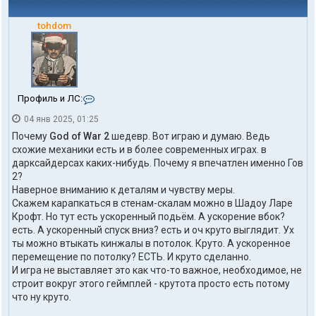
tohdom
К
Профиль и ЛС:
о
04 янв 2025, 01:25
н
т
Почему
God of War 2
шедевр. Вот играю и думаю. Ведь
а
схожие механики есть и в более современных играх. в
к
дарксайдерсах каких-нибудь. Почему я впечатлен именно Гов
т
2?
ы
п
Наверное вниманию к деталям и чувству меры.
о
Скажем карапкаться в стенам-скалам можно в Шадоу Ларе
л
Крофт. Но тут есть ускоренный подьём. А ускорение вбок?
ь
есть. А ускоренный спуск вниз? есть и оч круто выглядит. Ух
з
ты можно втыкать кинжалы в потолок. Круто. А ускоренное
о
в
перемещение по потолку? ЕСТЬ. И круто сделанно.
а
И игра не выставляет это как что-то важное, необходимое, не
т
строит вокруг этого геймплей - крутота просто есть потому
е
что ну круто.
л
я