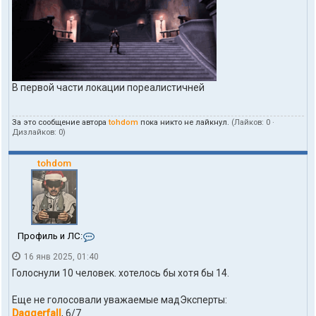
В первой части локации пореалистичней
За это сообщение автора
tohdom
пока никто не лайкнул.
(Лайков:
0
·
Дизлайков:
0
)
tohdom
К
Профиль и ЛС:
о
16 янв 2025, 01:40
н
т
Голоснули 10 человек. хотелось бы хотя бы 14.
а
к
Еще не голосовали уважаемые мадЭксперты:
т
Daggerfall
, 6/7
ы