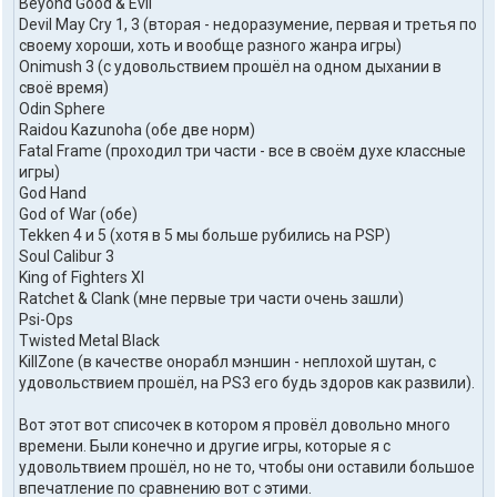
Beyond Good & Evil
Devil May Cry 1, 3 (вторая - недоразумение, первая и третья по
своему хороши, хоть и вообще разного жанра игры)
Onimush 3 (с удовольствием прошёл на одном дыхании в
своё время)
Odin Sphere
Raidou Kazunoha (обе две норм)
Fatal Frame (проходил три части - все в своём духе классные
игры)
God Hand
God of War (обе)
Tekken 4 и 5 (хотя в 5 мы больше рубились на PSP)
Soul Calibur 3
King of Fighters XI
Ratchet & Clank (мне первые три части очень зашли)
Psi-Ops
Twisted Metal Black
KillZone (в качестве онорабл мэншин - неплохой шутан, с
удовольствием прошёл, на PS3 его будь здоров как развили).
Вот этот вот списочек в котором я провёл довольно много
времени. Были конечно и другие игры, которые я с
удовольтвием прошёл, но не то, чтобы они оставили большое
впечатление по сравнению вот с этими.