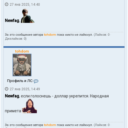
о
27 янв 2025, 14:40
н
т
а
к
Newfag
,
т
ы
п
За это сообщение автора
tohdom
пока никто не лайкнул.
(Лайков:
0
·
о
Дизлайков:
0
)
л
ь
з
tohdom
о
в
а
т
е
л
К
Профиль и ЛС:
я
о
t
27 янв 2025, 14:49
н
o
т
Newfag
, если голоснешь - доллар укрепится. Народная
h
а
d
к
o
т
m
примета
ы
п
о
За это сообщение автора
tohdom
пока никто не лайкнул.
(Лайков:
0
·
л