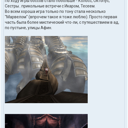
По ходу игры боссов стало побольше - Колосс, Октопус,
о
Сестры.. прикольные встречи с Икаром, Тесеем.
в
Во всем хороша игра только по тону стала несколько
а
т
"Марвелом" (впрочем такое я тоже люблю). Просто первая
е
часть была более мистический что-ли, с путешествием в ад,
л
по пустыне, улицы Афин.
я
t
o
h
d
o
m