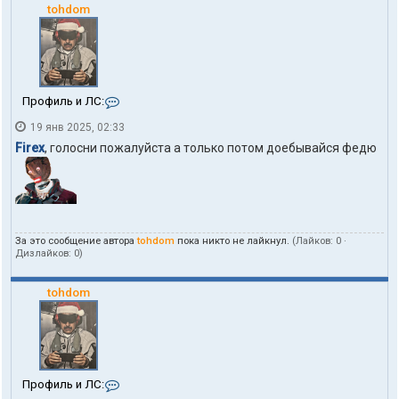
tohdom
К
Профиль и ЛС:
о
19 янв 2025, 02:33
н
т
Firex
, голосни пожалуйста а только потом доебывайся федю
а
к
т
ы
п
о
За это сообщение автора
tohdom
пока никто не лайкнул.
(Лайков:
0
·
л
Дизлайков:
0
)
ь
з
о
tohdom
в
а
т
е
л
я
К
Профиль и ЛС:
t
о