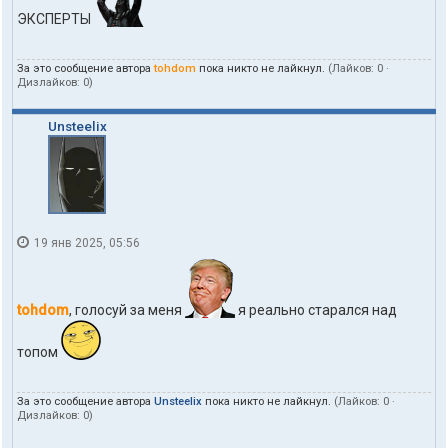
ЭКСПЕРТЫ
За это сообщение автора
tohdom
пока никто не лайкнул.
(Лайков:
0
·
Дизлайков:
0
)
Unsteelix
19 янв 2025, 05:56
tohdom
, голосуй за меня
я реально старался над
топом
За это сообщение автора
Unsteelix
пока никто не лайкнул.
(Лайков:
0
·
Дизлайков:
0
)