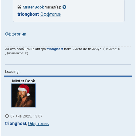
к
т
Mister Book
писал(а):
ы
trionghost
,
Оффтопик
п
о
л
ь
Оффтопик
з
о
в
За это сообщение автора
trionghost
пока никто не лайкнул.
(Лайков:
0
·
а
Дизлайков:
0
)
т
е
л
я
Loading...
t
r
Mister Book
i
o
n
g
h
o
s
07 янв 2025, 13:07
t
trionghost
,
Оффтопик