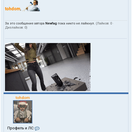
tohdom
,
За это сообщение автора
Newfag
пока никто не лайкнул.
(Лайков:
0
·
Дизлайков:
0
)
tohdom
К
Профиль и ЛС: