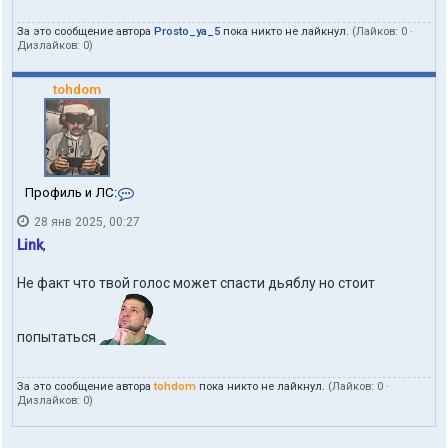
За это сообщение автора
Prosto_ya_5
пока никто не лайкнул.
(Лайков:
0
·
Дизлайков:
0
)
tohdom
К
Профиль и ЛС:
о
28 янв 2025, 00:27
н
т
Link
,
а
к
Не факт что твой голос может спасти дьяблу но стоит
т
ы
п
о
попытаться
л
ь
з
За это сообщение автора
tohdom
пока никто не лайкнул.
(Лайков:
0
·
о
Дизлайков:
0
)
в
а
т