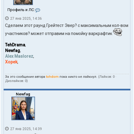
К
Профиль и ЛС:
о
27 янв 2025, 14:36
н
т
Сделаем этот раунд Грейтест Эвер? с максимальным кол-вом
а
к
участников? может отправим на помойку варкрафтик
т
ы
TehDrama
,
п
Newfag
,
о
Alex Maslorez
,
л
Xopek
,
ь
з
о
в
За это сообщение автора
tohdom
пока никто не лайкнул.
(Лайков:
0
·
а
Дизлайков:
0
)
т
е
Newfag
л
я
t
o
h
d
o
m
27 янв 2025, 14:39