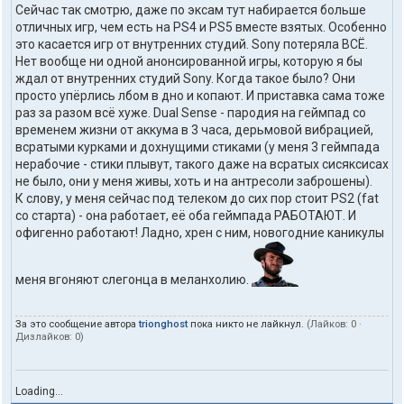
Сейчас так смотрю, даже по эксам тут набирается больше
отличных игр, чем есть на PS4 и PS5 вместе взятых. Особенно
это касается игр от внутренних студий. Sony потеряла ВСЁ.
Нет вообще ни одной анонсированной игры, которую я бы
ждал от внутренних студий Sony. Когда такое было? Они
просто упёрлись лбом в дно и копают. И приставка сама тоже
раз за разом всё хуже. Dual Sense - пародия на геймпад со
временем жизни от аккума в 3 часа, дерьмовой вибрацией,
всратыми курками и дохнущими стиками (у меня 3 геймпада
нерабочие - стики плывут, такого даже на всратых сисяксисах
не было, они у меня живы, хоть и на антресоли заброшены).
К слову, у меня сейчас под телеком до сих пор стоит PS2 (fat
со старта) - она работает, её оба геймпада РАБОТАЮТ. И
офигенно работают! Ладно, хрен с ним, новогодние каникулы
меня вгоняют слегонца в меланхолию.
За это сообщение автора
trionghost
пока никто не лайкнул.
(Лайков:
0
·
Дизлайков:
0
)
Loading...