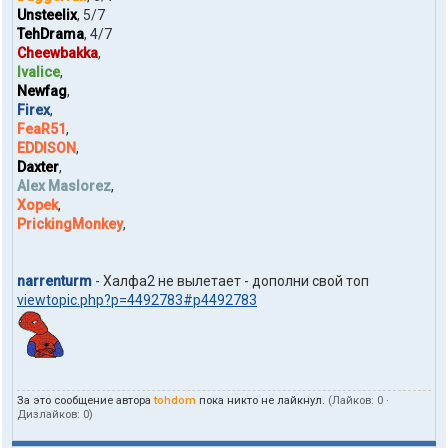
п
Unsteelix
, 5/7
о
TehDrama
, 4/7
л
Cheewbakka
,
ь
Ivalice
,
з
Newfag
,
о
в
Firex
,
а
FeaR51
,
т
EDDISON
,
е
Daxter
,
л
Alex Maslorez
,
я
Xopek
,
t
o
PrickingMonkey
,
h
d
o
narrenturm
- Халфа2 не вылетает - дополни свой топ
m
viewtopic.php?p=4492783#p4492783
За это сообщение автора
tohdom
пока никто не лайкнул.
(Лайков:
0
·
Дизлайков:
0
)