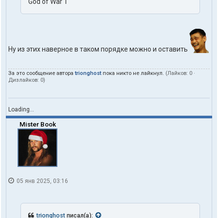
God of War 1
r
i
o
n
g
h
Ну из этих наверное в таком порядке можно и оставить
o
s
t
За это сообщение автора
trionghost
пока никто не лайкнул.
(Лайков:
0
·
Дизлайков:
0
)
Loading...
Mister Book
05 янв 2025, 03:16
trionghost
писал(а):