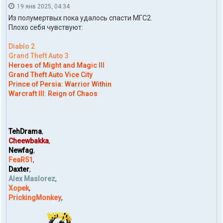
o
19 янв 2025, 04:34
н
h
т
d
Из полумертвых пока удалось спасти МГС2.
а
o
Плохо себя чувствуют:
к
m
т
Diablo 2
ы
п
Grand Theft Auto 3
о
Heroes of Might and Magic III
л
Grand Theft Auto Vice City
ь
Prince of Persia: Warrior Within
з
Warcraft III: Reign of Chaos
о
в
а
т
е
TehDrama
,
л
Cheewbakka
,
я
Newfag
,
t
o
FeaR51
,
h
Daxter
,
d
Alex Maslorez
,
o
Xopek
,
m
PrickingMonkey
,