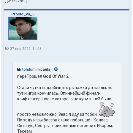
Дизлайков:
0
)
ь
з
о
Prosto_ya_5
в
а
т
е
л
я
t
27 янв 2025, 14:53
o
h
d
o
tohdom
писал(а):
m
переПрошел
God Of War 2
Стали чутка подзабывать рычажки да пазлы, но
тут и игра кончилась. Эпичнейший финал-
клифхенгер, после которого не купить пс3 было
просто невозможно. Зевс я иду за тобой
По ходу игры боссов стало побольше - Колосс,
Октопус, Сестры.. прикольные встречи с Икаром,
Тесеем.