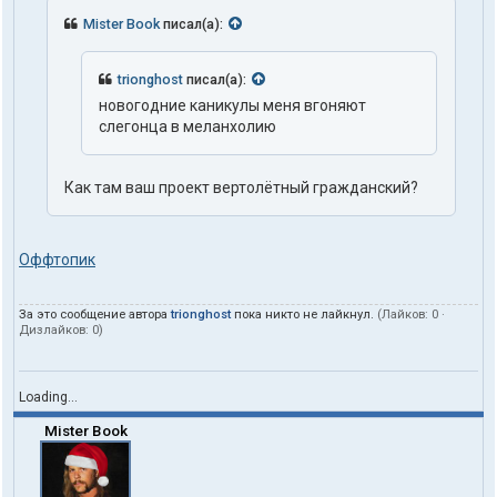
к
т
Mister Book
писал(а):
ы
п
о
trionghost
писал(а):
л
новогодние каникулы меня вгоняют
ь
з
слегонца в меланхолию
о
в
а
Как там ваш проект вертолётный гражданский?
т
е
л
я
Оффтопик
t
r
i
За это сообщение автора
trionghost
пока никто не лайкнул.
(Лайков:
0
·
o
Дизлайков:
0
)
n
g
h
o
Loading...
s
t
Mister Book