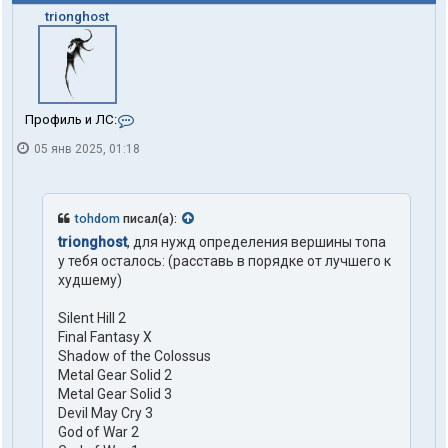
trionghost
К
Профиль и ЛС:
о
05 янв 2025, 01:18
н
т
а
к
т
tohdom
писал(а):
ы
trionghost
, для нужд определения вершины топа
п
у тебя осталось: (расставь в порядке от лучшего к
о
л
худшему)
ь
з
Silent Hill 2
о
Final Fantasy X
в
Shadow of the Colossus
а
т
Metal Gear Solid 2
е
Metal Gear Solid 3
л
Devil May Cry 3
я
God of War 2
t