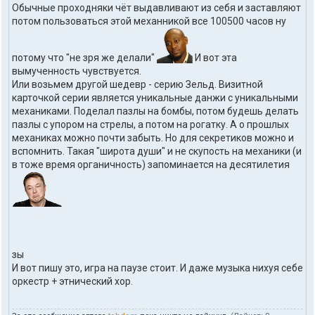
Обычные проходняки чёт выдавливают из себя и заставляют
t
o
потом пользоваться этой механникой все 100500 часов ну
h
d
o
потому что "не зря же делали"
И вот эта
m
вымученность чувствуется.
Или возьмем другой шедевр - серию Зельд. Визитной
карточкой серии является уникальные данжи с уникальными
механиками. Поделал пазлы на бомбы, потом будешь делать
пазлы с упором на стрелы, а потом на рогатку. А о прошлых
механиках можно почти забыть. Но для секретиков можно и
вспомнить. Такая "широта души" и не скупость на механики (и
в тоже время органичность) запоминается на десятилетия
зы
И вот пишу это, игра на паузе стоит. И даже музыка нихуя себе
оркестр + этнический хор.