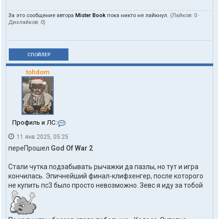
За это сообщение автора
Mister Book
пока никто не лайкнул.
(Лайков:
0
·
Дизлайков:
0
)
СПОЙЛЕР
tohdom
К
Профиль и ЛС:
о
11 янв 2025, 05:25
н
т
переПрошел
God Of War 2
а
к
Стали чутка подзабывать рычажки да пазлы, но тут и игра
т
кончилась. Эпичнейший финал-клифхенгер, после которого
ы
п
не купить пс3 было просто невозможно. Зевс я иду за тобой
о
л
ь
з