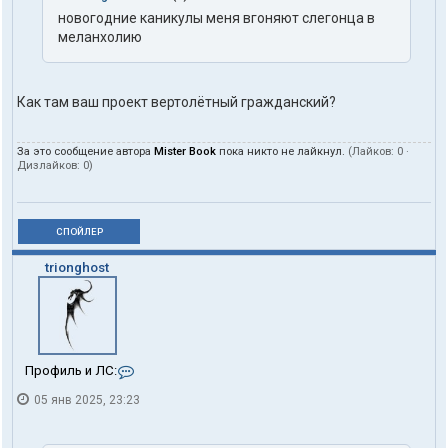
новогодние каникулы меня вгоняют слегонца в
меланхолию
Как там ваш проект вертолётный гражданский?
За это сообщение автора
Mister Book
пока никто не лайкнул.
(Лайков:
0
·
Дизлайков:
0
)
СПОЙЛЕР
trionghost
К
Профиль и ЛС:
о
05 янв 2025, 23:23
н
т
а