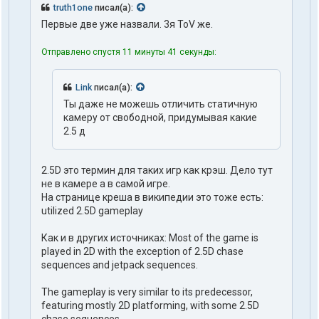
truth1one
писал(а):
Первые две уже назвали. 3я ToV же.
Отправлено спустя 11 минуты 41 секунды:
Link
писал(а):
Ты даже не можешь отличить статичную
камеру от свободной, придумывая какие
2.5 д
2.5D это термин для таких игр как крэш. Дело тут
не в камере а в самой игре.
На странице креша в википедии это тоже есть:
utilized 2.5D gameplay
Как и в других источниках: Most of the game is
played in 2D with the exception of 2.5D chase
sequences and jetpack sequences.
The gameplay is very similar to its predecessor,
featuring mostly 2D platforming, with some 2.5D