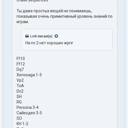
chase sequences
Ты даже простых вещей не понимаешь,
показывая очень примитивный уровень знаний по
играм.
Link
писал(а):
На пс 2 нет хороших жрпг
Ff10
Ff12
Dq7
Xenosaga 1-3
Vp2
ToA
Dc2
SH
RG
Persona 3-4
Сайкоден 3-5
SO
KH 1-2