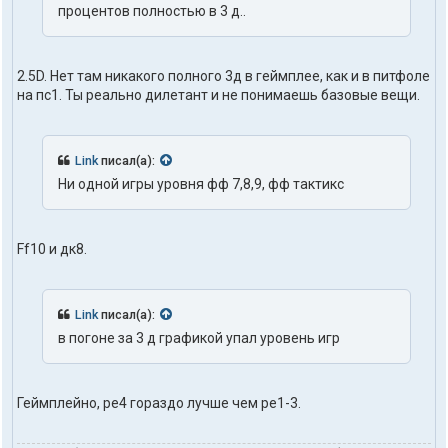
ь
процентов полностью в 3 д..
з
о
в
а
2.5D. Нет там никакого полного 3д в геймплее, как и в питфоле
т
на пс1. Ты реально дилетант и не понимаешь базовые вещи.
е
л
я
t
Link
писал(а):
r
u
Ни одной игры уровня фф 7,8,9, фф тактикс
t
h
1
o
Ff10 и дк8.
n
e
Link
писал(а):
в погоне за 3 д графикой упал уровень игр
Геймплейно, ре4 гораздо лучше чем ре1-3.