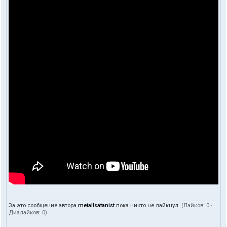
За это сообщение автора
metallsatanist
пока никто не лайкнул.
(Лайков:
0
·
Дизлайков:
0
)