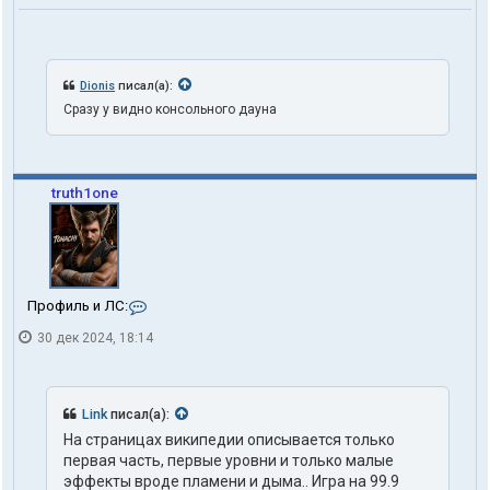
Dionis
писал(а):
Сразу у видно консольного дауна
truth1one
К
Профиль и ЛС:
о
30 дек 2024, 18:14
н
т
а
к
т
Link
писал(а):
ы
На страницах википедии описывается только
п
первая часть, первые уровни и только малые
о
л
эффекты вроде пламени и дыма.. Игра на 99.9