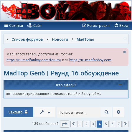
Ссылки
Сайт
Регистрация
Вход
П
Список форумов
Новости
MadТопы
о
MadFanboy теперь доступен из России:
и
https://ru.madfanboy.com/forum/
или
https://ru.madfanboy.com
с
к
MadTop Gen6 | Раунд 16 обсуждение
Кто здесь?
нет зарегистрированных пользователей и 2 ноунейма
Поиск
Расши
Закрыто
Страница
4
из
7
4
139 сообщений
1
2
3
5
6
7
Пред.
С