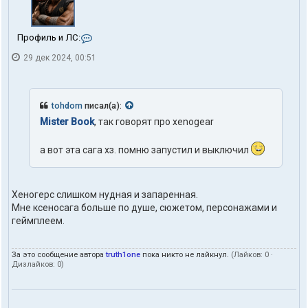
К
Профиль и ЛС:
о
29 дек 2024, 00:51
н
т
а
к
т
tohdom
писал(а):
ы
Mister Book
, так говорят про xenogear
п
о
л
а вот эта сага хз. помню запустил и выключил
ь
з
о
в
Хеногерс слишком нудная и запаренная.
а
Мне ксеносага больше по душе, сюжетом, персонажами и
т
геймплеем.
е
л
я
За это сообщение автора
truth1one
пока никто не лайкнул.
(Лайков:
0
·
t
Дизлайков:
0
)
r
u
t
h