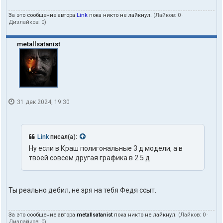
За это сообщение автора
Link
пока никто не лайкнул.
(Лайков:
0
·
Дизлайков:
0
)
metallsatanist
31 дек 2024, 19:30
Link
писал(а):
Ну если в Краш полигональные 3 д модели, а в
твоей совсем другая графика в 2.5 д
Ты реально дебил, не зря на тебя Федя ссыт.
За это сообщение автора
metallsatanist
пока никто не лайкнул.
(Лайков:
0
·
Дизлайков:
0
)