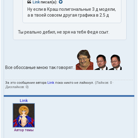
Link
писал(а):
Ну если в Краш полигональные 3 д модели,
а в твоей совсем другая графика в 2.5 д
Ты реально дебил, не зря на тебя Федя ссыт.
Все обоссаные мною так говорят..
За это сообщение автора
Link
пока никто не лайкнул.
(Лайков:
0
·
Дизлайков:
0
)
Link
Автор темы