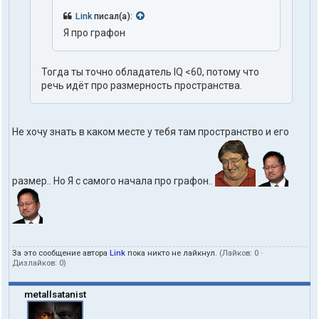
Link
писал(а):
Я про графон
Тогда ты точно обладатель IQ <60, потому что
речь идёт про размерность пространства.
Не хочу знать в каком месте у тебя там пространство и его
размер.. Но Я с самого начала про графон..
За это сообщение автора
Link
пока никто не лайкнул.
(Лайков:
0
·
Дизлайков:
0
)
metallsatanist