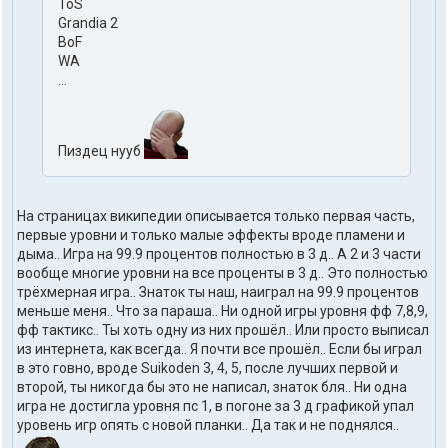
ToS
Grandia 2
BoF
WA
...
Пиздец нууб
На страницах википедии описывается только первая часть,
первые уровни и только малые эффекты вроде пламени и
дыма.. Игра на 99.9 процентов полностью в 3 д.. А 2 и 3 части
вообще многие уровни на все проценты в 3 д.. Это полностью
трёхмерная игра.. Знаток ты наш, наиграл на 99.9 процентов
меньше меня.. Что за параша.. Ни одной игры уровня фф 7,8,9,
фф тактикс.. Ты хоть одну из них прошёл.. Или просто выписал
из интернета, как всегда.. Я почти все прошёл.. Если бы играл
в это говно, вроде Suikoden 3, 4, 5, после лучших первой и
второй, ты никогда бы это не написал, знаток бля.. Ни одна
игра не достигла уровня пс 1, в погоне за 3 д графикой упал
уровень игр опять с новой планки.. Да так и не поднялся..