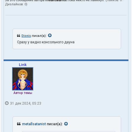
За это сообщение автора
metallsatanist
пока никто не лайкнул.
(Лайков:
0
·
Дизлайков:
0
)
Dionis
писал(а):
Сразу у видно консольного дауна
Link
Автор темы
31 дек 2024, 05:23
metallsatanist
писал(а):