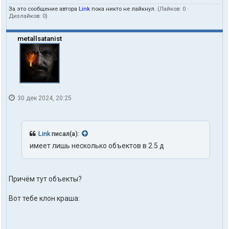
За это сообщение автора
Link
пока никто не лайкнул.
(Лайков:
0
·
Дизлайков:
0
)
metallsatanist
30 дек 2024, 20:25
Link
писал(а):
имеет лишь несколько объектов в 2.5 д
Причём тут объекты?
Вот тебе клон краша: