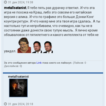
31 дек 2024, 19:38
metallsatanist
, Я тебе пять раз дурачку ответил.. И что эта
игра не похожа на Краш, либо это совсем его китайская
версия с алика.. И что по графике это больше Донки Конг
коунтри ретурн.. И что нахер мне эта твоя игра сдалась.. А ты
настолько туп и непробиваем, что очевидно, как ты не в
состоянии даже донести свою тупую мысль.. Я лично кроме
обзываловок от пятилетнего и какого интеллекта от тебя не
увидел..
За это сообщение автора
Link
пока никто не лайкнул.
(Лайков:
0
·
Дизлайков:
0
)
metallsatanist
31 дек 2024, 20:18