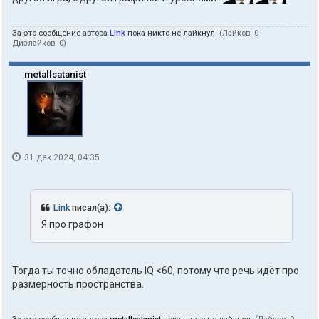
За это сообщение автора
Link
пока никто не лайкнул.
(Лайков:
0
·
Дизлайков:
0
)
metallsatanist
31 дек 2024, 04:35
Link
писал(а):
Я про графон
Тогда ты точно обладатель IQ <60, потому что речь идёт про
размерность пространства.