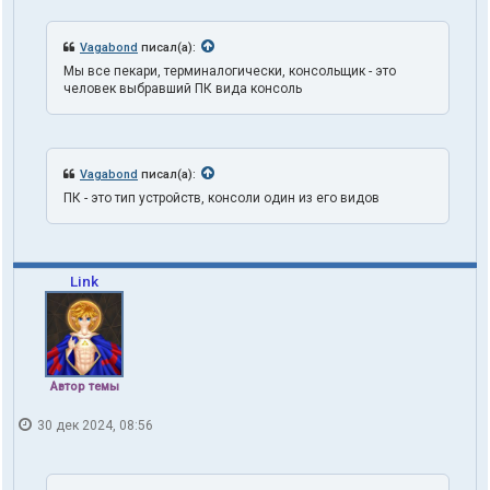
1
o
n
Vagabond
писал(а):
e
Мы все пекари, терминалогически, консольщик - это
человек выбравший ПК вида консоль
Vagabond
писал(а):
ПК - это тип устройств, консоли один из его видов
Link
Автор темы
30 дек 2024, 08:56