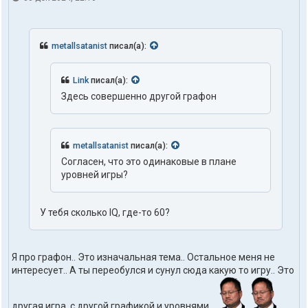
metallsatanist
писал(а):
Link
писал(а):
Здесь совершенно другой графон
metallsatanist
писал(а):
Согласен, что это одинаковые в плане
уровней игры?
У тебя сколько IQ, где-то 60?
Я про графон.. Это изначальная тема.. Остальное меня не
интересует.. А ты переобулся и сунул сюда какую то игру.. Это
другая игра, с другой графикой и уровнями..