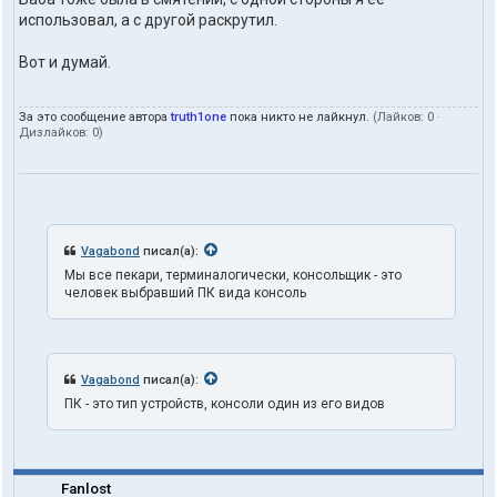
а
использовал, а с другой раскрутил.
т
е
Вот и думай.
л
я
t
За это сообщение автора
truth1one
пока никто не лайкнул.
(Лайков:
0
·
r
Дизлайков:
0
)
u
t
h
1
o
n
e
Vagabond
писал(а):
Мы все пекари, терминалогически, консольщик - это
человек выбравший ПК вида консоль
Vagabond
писал(а):
ПК - это тип устройств, консоли один из его видов
Fanlost