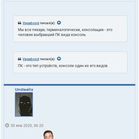
а
т
е
л
я
Vagabond
писал(а):
t
Мы все пекари, терминалогически, консольщик - это
r
человек выбравший ПК вида консоль
u
t
h
1
o
Vagabond
писал(а):
n
e
ПК - это тип устройств, консоли один из его видов
Unsteelix
30 янв 2025, 06:20