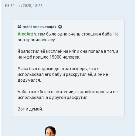
30 янв 2025, 18:23
truth1one
писал(а):
AlecArzh
, там была одна очень страшная баба. Но
она нравилась асу.
Я запостил её косплей на н4г и она попала в топ, а
на мфб пришло 15000 человек.
У аса был подрыв до стратосферы, что я
использовал его бабу и раскрутил её, а он не
додумался.
Баба тоже была в смятении, с одной стороны я её
использовал, а с другой раскрутил.
Вот и думай.