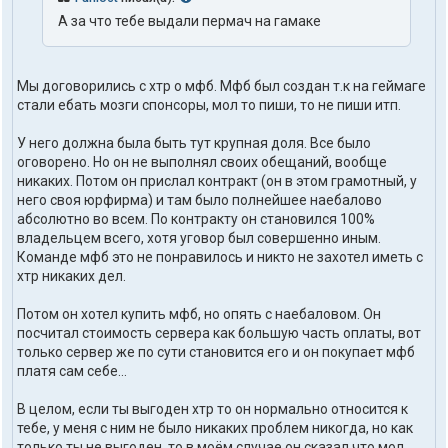
ы
А за что тебе выдали пермач на гамаке
п
о
л
ь
Мы договорились с хтр о мфб. Мфб был создан т.к на геймаге
з
стали ебать мозги спонсоры, мол то пиши, то не пиши итп.
о
в
а
У него должна была быть тут крупная доля. Все было
т
оговорено. Но он не выполнял своих обещаний, вообще
е
никаких. Потом он прислал контракт (он в этом грамотный, у
л
него своя юрфирма) и там было полнейшее наебалово
я
t
абсолютно во всем. По контракту он становился 100%
r
владельцем всего, хотя уговор был совершенно иным.
u
Команде мфб это не понравилось и никто не захотел иметь с
t
хтр никаких дел.
h
1
o
Потом он хотел купить мфб, но опять с наебаловом. Он
n
посчитал стоимость сервера как большую часть оплаты, вот
e
только сервер же по сути становится его и он покупает мфб
платя сам себе...
В целом, если ты выгоден хтр то он нормально относится к
тебе, у меня с ним не было никаких проблем никогда, но как
только ты не выгоден, то в моём случае он сказал что мол