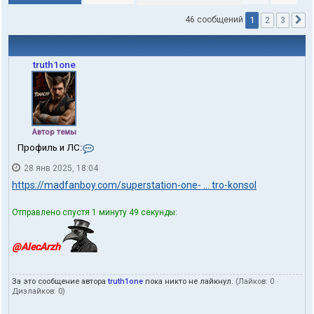
1
46 сообщений
2
3
С
truth1one
Автор темы
К
Профиль и ЛС:
о
28 янв 2025, 18:04
н
т
https://madfanboy.com/superstation-one- ... tro-konsol
а
к
Отправлено спустя 1 минуту 49 секунды:
т
ы
п
@AlecArzh
о
л
ь
з
За это сообщение автора
truth1one
пока никто не лайкнул.
(Лайков:
0
·
Дизлайков:
0
)
о
в