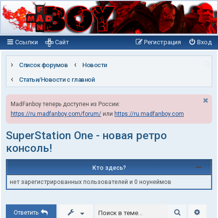
Ссылки
Сайт
Регистрация
Вход
П
Список форумов
Новости
о
Статьи/Новости с главной
и
MadFanboy теперь доступен из России:
с
https://ru.madfanboy.com/forum/
или
https://ru.madfanboy.com
к
SuperStation One - новая ретро
консоль!
Кто здесь?
нет зарегистрированных пользователей и 0 ноунеймов
Поиск
Расши
Ответить