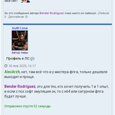
хватает
За это сообщение автора
Bender Rodriguez
пока никто не лайкнул.
(Лайков:
0
· Дизлайков:
0
)
truth1one
Автор темы
К
Профиль и ЛС:
о
30 янв 2025, 16:17
н
т
AlecArzh
, нет, там всё что и у мистера фпга, только дешевле
а
выходит и проще.
к
т
Bender Rodriguez
, это для тех, кто хочет получить 1 в 1 опыт,
ы
п
и если с псх софт эмуляция ок, то с н64 или сатурном фпга
о
будет лучше.
л
ь
Отправлено спустя 52 секунды:
з
о