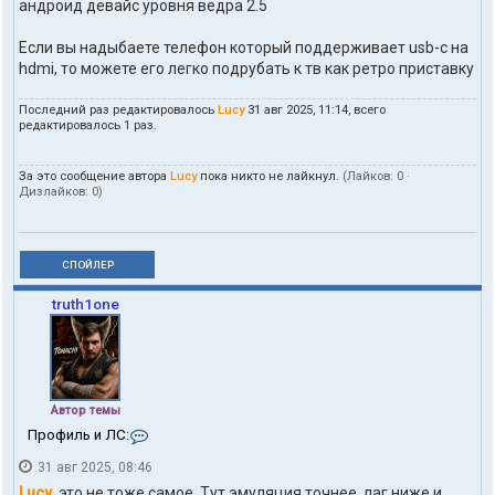
андроид девайс уровня ведра 2.5
Если вы надыбаете телефон который поддерживает usb-c на
hdmi, то можете его легко подрубать к тв как ретро приставку
Последний раз редактировалось
Lucy
31 авг 2025, 11:14, всего
редактировалось 1 раз.
За это сообщение автора
Lucy
пока никто не лайкнул.
(Лайков:
0
·
Дизлайков:
0
)
СПОЙЛЕР
truth1one
Автор темы
К
Профиль и ЛС:
о
31 авг 2025, 08:46
н
т
Lucy
, это не тоже самое. Тут эмуляция точнее, лаг ниже и