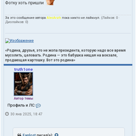
Фотку хоть пришли
За это сообщение автора
AlecArzh
пока никто не лайкнул.
(Лайков:
0
·
Дизлайков:
0
)
«Родина, друзья, это не жопа президента, которую надо все время
мусолить, целовать. Родина — это бабушка нищая на вокзале,
продающая картошку. Вот это родина»
truth1one
Автор темы
К
Профиль и ЛС:
о
30 янв 2025, 18:47
н
т
а
к
т
Fanlost
писал(а):