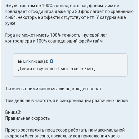
е
Эмуляция там не 100% точная, есть лаг, фреймтайм не
л
совпадает отсюда игра даже при 30 фпс лагает по сравнению
я
t
с н64, некоторые эффекты отсутствуют итп. У сатурна ещё
r
хуже.
u
t
Fpga не может иметь 100% точность, нулевой лаг
h
контроллера и 100% совпадающий фреймтайм.
1
o
n
e
Link
писал(а):
Денди по сути пк с 1 мгц, а сега 7 мгц
Ты очень примитивно мыслишь, как дегенерат.
Там дело не в частоте, а в синхронизации различных чипов.
Вникай:
Правильная скорость
Просто заставлять процессор работать на максимальной
скорости бесполезно, поскольку код приложения часто