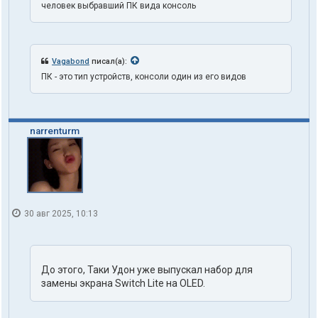
человек выбравший ПК вида консоль
h
1
o
n
e
Vagabond
писал(а):
ПК - это тип устройств, консоли один из его видов
narrenturm
30 авг 2025, 10:13
До этого, Таки Удон уже выпускал набор для
замены экрана Switch Lite на OLED.