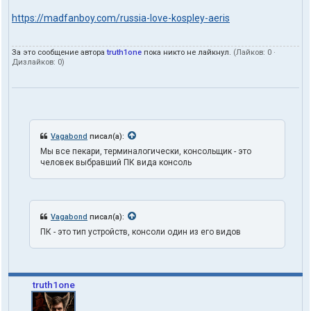
https://madfanboy.com/russia-love-kospley-aeris
За это сообщение автора
truth1one
пока никто не лайкнул.
(Лайков:
0
·
Дизлайков:
0
)
Vagabond
писал(а):
Мы все пекари, терминалогически, консольщик - это
человек выбравший ПК вида консоль
Vagabond
писал(а):
ПК - это тип устройств, консоли один из его видов
truth1one