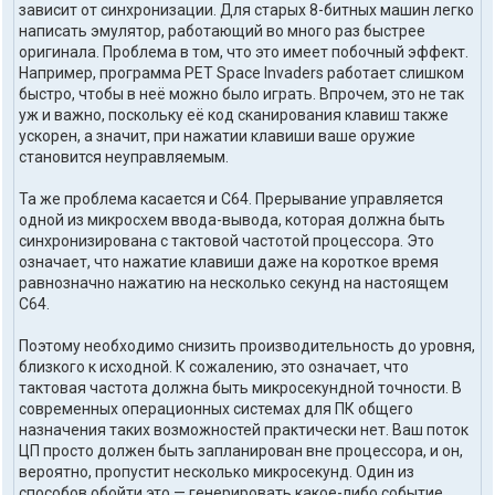
зависит от синхронизации. Для старых 8-битных машин легко
написать эмулятор, работающий во много раз быстрее
оригинала. Проблема в том, что это имеет побочный эффект.
Например, программа PET Space Invaders работает слишком
быстро, чтобы в неё можно было играть. Впрочем, это не так
уж и важно, поскольку её код сканирования клавиш также
ускорен, а значит, при нажатии клавиши ваше оружие
становится неуправляемым.
Та же проблема касается и C64. Прерывание управляется
одной из микросхем ввода-вывода, которая должна быть
синхронизирована с тактовой частотой процессора. Это
означает, что нажатие клавиши даже на короткое время
равнозначно нажатию на несколько секунд на настоящем
C64.
Поэтому необходимо снизить производительность до уровня,
близкого к исходной. К сожалению, это означает, что
тактовая частота должна быть микросекундной точности. В
современных операционных системах для ПК общего
назначения таких возможностей практически нет. Ваш поток
ЦП просто должен быть запланирован вне процессора, и он,
вероятно, пропустит несколько микросекунд. Один из
способов обойти это — генерировать какое-либо событие