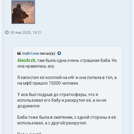
30 янв 2025, 18:21
truth1one
писал(а):
AlecArzh
, там была одна очень страшная баба. Но
она нравилась асу.
Я запостил её косплей на н4г и она попала в топ, а
на мфб пришло 15000 человек.
У аса был подрыв до стратосферы, что я
использовал его бабу и раскрутил её, а он не
додумался.
Баба тоже была в смятении, с одной стороны я её
использовал, а с другой раскрутил.