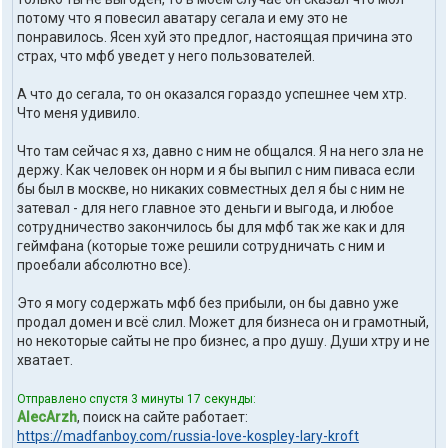
потому что я повесил аватару сегала и ему это не
понравилось. Ясен хуй это предлог, настоящая причина это
страх, что мфб уведет у него пользователей.
А что до сегала, то он оказался гораздо успешнее чем хтр.
Что меня удивило.
Что там сейчас я хз, давно с ним не общался. Я на него зла не
держу. Как человек он норм и я бы выпил с ним пиваса если
бы был в москве, но никаких совместных дел я бы с ним не
затевал - для него главное это деньги и выгода, и любое
сотрудничество закончилось бы для мфб так же как и для
геймфана (которые тоже решили сотрудничать с ним и
проебали абсолютно все).
Это я могу содержать мфб без прибыли, он бы давно уже
продал домен и всё слил. Может для бизнеса он и грамотный,
но некоторые сайты не про бизнес, а про душу. Души хтру и не
хватает.
Отправлено спустя 3 минуты 17 секунды:
AlecArzh
, поиск на сайте работает:
https://madfanboy.com/russia-love-kospley-lary-kroft