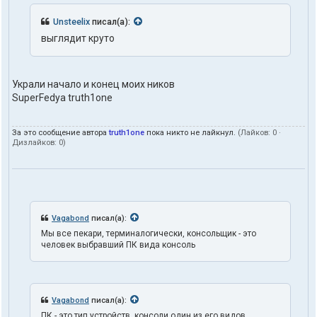
в
а
Unsteelix
писал(а):
т
е
выглядит круто
л
я
t
r
Украли начало и конец моих ников
u
SuperFedya truth1one
t
h
1
За это сообщение автора
truth1one
пока никто не лайкнул.
(Лайков:
0
·
o
Дизлайков:
0
)
n
e
Vagabond
писал(а):
Мы все пекари, терминалогически, консольщик - это
человек выбравший ПК вида консоль
Vagabond
писал(а):
ПК - это тип устройств, консоли один из его видов