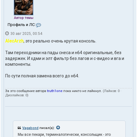
Автор темы
К
Профиль и ЛС:
о
30 авг 2025, 00:54
н
т
AlecArzh
, это реально очень крутая консоль.
а
к
Там переходники на пады снеса и н64 оригинальные, без
т
задержек. И хдми и элт фильтр без лагов и с-видео и вга и
ы
п
компоненты.
о
л
По сути полная замена всего до н64.
ь
з
о
За это сообщение автора
truth1one
пока никто не лайкнул.
(Лайков:
0
·
в
Дизлайков:
0
)
а
т
е
л
я
t
r
Vagabond
писал(а):
u
Мы все пекари, терминалогически, консольщик - это
t