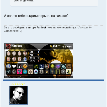
Вот и думай.
А за что тебе выдали пермач на гамаке?
За это сообщение автора
Fanlost
пока никто не лайкнул.
(Лайков:
0
·
Дизлайков:
0
)
AlecArzh