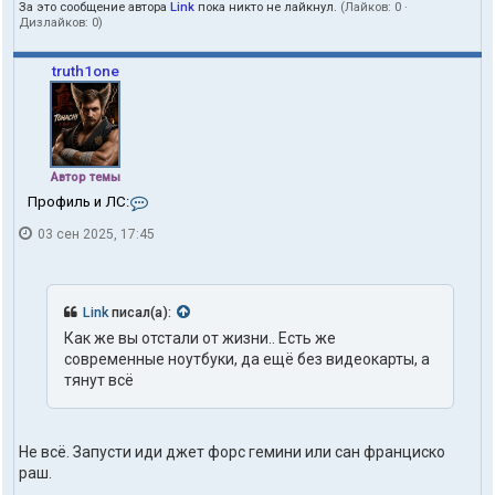
За это сообщение автора
Link
пока никто не лайкнул.
(Лайков:
0
·
Дизлайков:
0
)
truth1one
Автор темы
К
Профиль и ЛС:
о
03 сен 2025, 17:45
н
т
а
к
т
Link
писал(а):
ы
Как же вы отстали от жизни.. Есть же
п
современные ноутбуки, да ещё без видеокарты, а
о
л
тянут всё
ь
з
о
в
Не всё. Запусти иди джет форс гемини или сан франциско
а
раш.
т