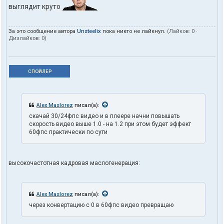
выглядит круто
За это сообщение автора
Unsteelix
пока никто не лайкнул.
(Лайков:
0
·
Дизлайков:
0
)
СПОЙЛЕР
Alex Maslorez
писал(а):
скачай 30/24фпс видео и в плеере начни повышать
скорость видео выше 1.0 - на 1.2 при этом будет эффект
60фпс практически по сути
высокочастотная кадровая маслогенерация:
Alex Maslorez
писал(а):
через конвертацию с 0 в 60фпс видео превращаю