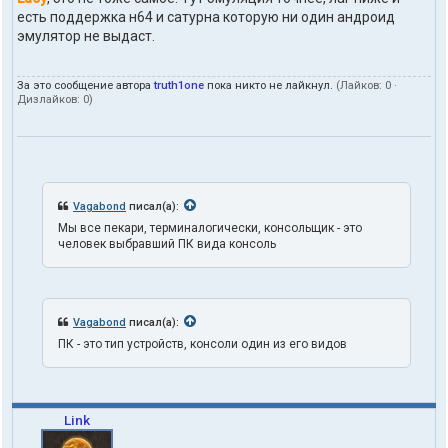
а
есть поддержка н64 и сатурна которую ни один андроид
к
эмулятор не выдаст.
т
ы
п
За это сообщение автора
truth1one
пока никто не лайкнул.
(Лайков:
0
·
о
Дизлайков:
0
)
л
ь
з
о
в
а
т
Vagabond
писал(а):
е
Мы все пекари, терминалогически, консольщик - это
л
человек выбравший ПК вида консоль
я
t
r
u
t
Vagabond
писал(а):
h
1
ПК - это тип устройств, консоли один из его видов
o
n
e
Link