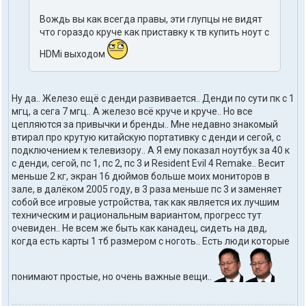
Вождь вы как всегда правы, эти глупцы не видят
что гораздо круче как приставку к тв купить ноут с
HDMi выходом
Ну да.. Железо ещё с денди развивается.. Денди по сути пк с 1
мгц, а сега 7 мгц.. А железо всё круче и круче.. Но все
цепляются за привычки и бренды.. Мне недавно знакомый
втирал про крутую китайскую портативку с денди и сегой, с
подключением к телевизору.. А Я ему показал ноутбук за 40 к
с денди, сегой, пс 1, пс 2, пс 3 и Resident Evil 4 Remake.. Весит
меньше 2 кг, экран 16 дюймов больше моих мониторов в
зале, в далёком 2005 году, в 3 раза меньше пс 3 и заменяет
собой все игровые устройства, так как является их лучшим
техническим и рациональным вариантом, прогресс тут
очевиден.. Не всем же быть как канадец, сидеть на двд,
когда есть карты 1 тб размером с ноготь.. Есть люди которые
понимают простые, но очень важные вещи..